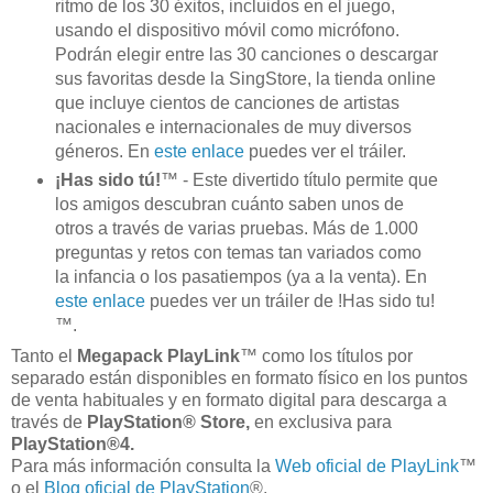
ritmo de los 30 éxitos, incluidos en el juego,
usando el dispositivo móvil como micrófono.
Podrán elegir entre las 30 canciones o descargar
sus favoritas desde la SingStore, la tienda online
que incluye cientos de canciones de artistas
nacionales e internacionales de muy diversos
géneros. En
este enlace
puedes ver el tráiler.
¡Has sido tú!
™ - Este divertido título permite que
los amigos descubran cuánto saben unos de
otros a través de varias pruebas. Más de 1.000
preguntas y retos con temas tan variados como
la infancia o los pasatiempos (ya a la venta). En
este enlace
puedes ver un tráiler de !Has sido tu!
™.
Tanto el
Megapack PlayLink
™ como los títulos por
separado están disponibles en formato físico en los puntos
de venta habituales y en formato digital para descarga a
través de
PlayStation® Store,
en exclusiva para
PlayStation®4.
Para más información consulta la
Web oficial de PlayLink
™
o el
Blog oficial de PlayStation
®.