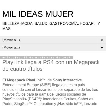
MIL IDEAS MUJER
BELLEZA, MODA, SALUD, GASTRONOMÍA, HOGAR... Y
MÁS
▼
▼
miércoles, 29 de noviembre de 2017
PlayLink llega a PS4 con un Megapack
de cuatro títulos
El Megapack PlayLink
™, de
Sony Interactive
Entertainment Europe (SIEE) llega a nuestro país
coincidiendo con el lanzamiento por separado de los tres
nuevos títulos para la gama de juegos sociales de
PlayStation®4 (PS4™): Intenciones Ocultas, Saber es
Poder, SingStar™ Celebration y ¡Has sido tú!™, lanzado