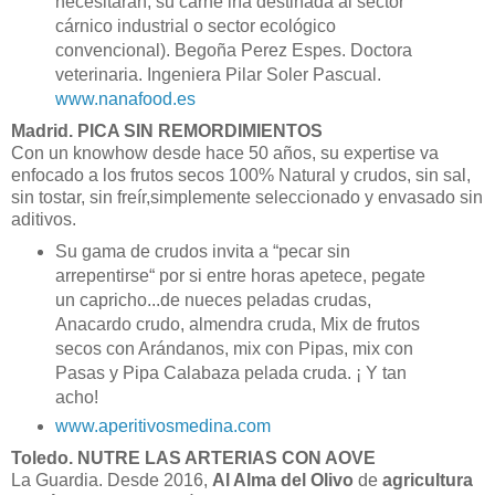
necesitaran, su carne iría destinada al sector
cárnico industrial o sector ecológico
convencional). Begoña Perez Espes. Doctora
veterinaria. Ingeniera Pilar Soler Pascual.
www.nanafood.es
Madrid. PICA SIN REMORDIMIENTOS
Con un knowhow desde hace 50 años, su expertise va
enfocado a los
frutos secos
100% Natural y crudos, sin sal,
sin tostar, sin freír,simplemente seleccionado y envasado sin
aditivos.
Su gama de crudos invita a “pecar sin
arrepentirse“ por si entre horas apetece, pegate
un capricho...de nueces peladas crudas,
Anacardo crudo, almendra cruda, Mix de frutos
secos con Arándanos, mix con Pipas, mix con
Pasas y Pipa Calabaza pelada cruda. ¡ Y tan
acho!
www.aperitivosmedina.com
Toledo.
NUTRE LAS ARTERIAS CON AOVE
La Guardia. Desde 2016,
Al Alma del Olivo
de
agricultura