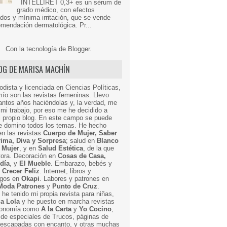
INTELLIRET 0,3+ es un sérum de
grado médico, con efectos
dos y mínima irritación, que se vende
mendación dermatológica. Pr...
Con la tecnología de
Blogger
.
LOG DE MARISA MACHÍN
odista y licenciada en Ciencias Políticas,
mío son las revistas femeninas. Llevo
ntos años haciéndolas y, la verdad, me
mi trabajo, por eso me he decidido a
i propio blog. En este campo se puede
ue domino todos los temas. He hecho
en las revistas
Cuerpo de Mujer, Saber
Prima, Diva y Sorpresa
; salud en
Blanco
 Mujer
, y en
Salud Estética
, de la que
ctora. Decoración en
Cosas de Casa,
 día
, y
El Mueble
. Embarazo, bebés y
n
Crecer Feliz
. Internet, libros y
egos en
Okapi
. Labores y patrones en
Moda Patrones
y
Punto de Cruz
.
he tenido mi propia revista para niñas,
a Lola
y he puesto en marcha revistas
ronomía como
A la Carta
y
Yo Cocino
,
de especiales de Trucos, páginas de
y escapadas con encanto, y otras muchas