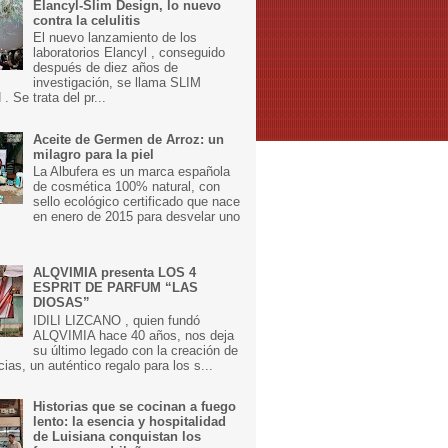
Elancyl-Slim Design, lo nuevo
contra la celulitis
El nuevo lanzamiento de los
laboratorios Elancyl , conseguido
después de diez años de
investigación, se llama SLIM
 Se trata del pr...
Aceite de Germen de Arroz: un
milagro para la piel
La Albufera es un marca española
de cosmética 100% natural, con
sello ecológico certificado que nace
en enero de 2015 para desvelar uno
ALQVIMIA presenta LOS 4
ESPRIT DE PARFUM “LAS
DIOSAS”
IDILI LIZCANO , quien fundó
ALQVIMIA hace 40 años, nos deja
su último legado con la creación de
cias, un auténtico regalo para los s...
Historias que se cocinan a fuego
lento: la esencia y hospitalidad
de Luisiana conquistan los