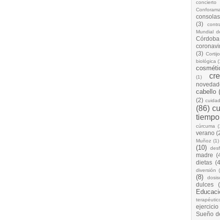
concierto
Conforam
consolas
(3)
cont
Mundial d
Córdoba
coronavi
(3)
Cortij
biológica
(
cosméti
cr
(1)
novedad
cabello
(2)
cuida
(86)
cu
tiempo
cúrcuma
(
verano
(
Muñoz
(1)
(10)
desf
madre
(
dietas
(4
diversión
(8)
dosis
dulces
Educaci
terapéutic
ejercicio
Sueño d