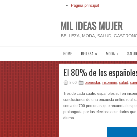
Página principal
MIL IDEAS MUJER
BELLEZA, MODA, SALUD, GASTRONO
HOME
BELLEZA
»
MODA
»
SALUD
El 80% de los españole
8:00
bienestar
,
insomnio
,
salud
,
sue
Tres de cada cuatro españoles sufren insomn
conclusiones de una encuesta online realiz
cerca de 700 personas, que recuerda los pel
prolongada por los efectos secundarios que
diurna.