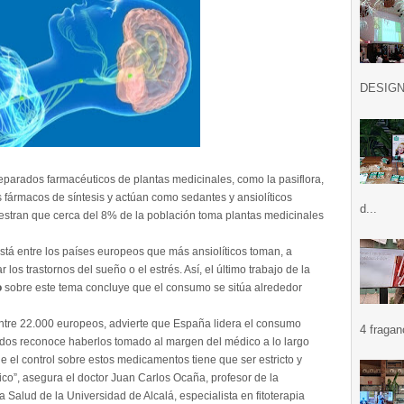
DESIGN .
eparados farmacéuticos de plantas medicinales, como la pasiflora,
 fármacos de síntesis y actúan como sedantes y ansiolíticos
d...
stran que cerca del 8% de la población toma plantas medicinales
stá entre los países europeos que más ansiolíticos toman, a
los trastornos del sueño o el estrés. Así, el último trabajo de la
o
sobre este tema concluye que el consumo se sitúa alrededor
entre 22.000 europeos, advierte que España lidera el consumo
4 fragan
dos reconoce haberlos tomado al margen del médico a lo largo
ue el control sobre estos medicamentos tiene que ser estricto y
co”, asegura el doctor Juan Carlos Ocaña, profesor de la
 Salud de la Universidad de Alcalá, especialista en fitoterapia