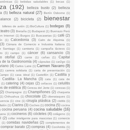
sotónicas
(1)
bebidas saludables
(1)
becas
(1)
eza
(192)
belleza busto
(2)
belleza
belleza natural
(27)
na
(5)
Bertín Osborne
(1)
bienestar
Balance
(2)
bicicleta
(2)
)
bodegas
(8)
billetes de avión
(1)
BioCultura
(1)
teatro
(3)
Bretaña
(1)
Budapest
(1)
Buenazo Perú
café
(2)
en Internet
(1)
Burgos
(1)
Buscasetas
(1)
Calcedonia
(3)
ín
(1)
Calm de Alqvimia
(1)
(3)
Cámara de Comercio e Industria Italiana
(1)
e Santiago
(1)
camiseta
(1)
campaña lácteos
(1)
cáncer
(6)
cansancio
(3)
to
(1)
campo
(1)
io otoñal
(2)
Capital
cante
(1)
cañas
(1)
 de la Gastronomía
(4)
cápsulas
(1)
car2go
(1)
Carmen Navarro
(9)
riano
(4)
Carlos Latre
(1)
(1)
carrera solidaria
(1)
carta de presentación
(1)
Castilla y
Campo
(1)
casa ideal
(1)
Castellón
(1)
)
Castilla- La Mancha
(3)
cata
(1)
cata de
catering
(4)
cejas
(2)
celulitis
(1)
celíacos
(1)
os de estética
(6)
Cereza del Jerte
(1)
cerezas
(1)
(2)
Champiñones
(2)
Champagne
(1)
chaqueta
chocolate
(2)
(1)
Chihuahua
(1)
ciberataques
(1)
cirugía plástica
(2)
cuencia
(1)
cine
(1)
cistitis
(1)
Clarins
(3)
cocina
(5)
llalón
(1)
Coches
(1)
cocina
cocina saludable
(16)
cocina peruana
(4)
)
cocineros
(6)
cócteles
(4)
gana
(1)
colágeno
(1)
l
(2)
collar inteligente para mascotas
(1)
comercio
comidas navideñas
(2)
o
(1)
complementos de
comprar barato
(2)
compras
(4)
ConArtritis
(1)