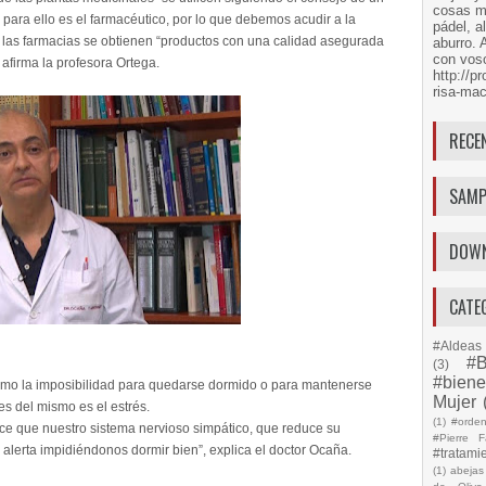
cosas má
o para ello es el farmacéutico, por lo que debemos acudir a la
pádel, a
n las farmacias se obtienen “productos con una calidad asegurada
aburro. 
con voso
 afirma la profesora Ortega.
http://
risa-mac
RECE
SAMP
DOW
CATE
#Aldeas 
#B
(3)
#biene
como la imposibilidad para quedarse dormido o para mantenerse
Mujer
s del mismo es el estrés.
(1)
#orde
ce que nuestro sistema nervioso simpático, que reduce su
#Pierre F
 alerta impidiéndonos dormir bien”, explica el doctor Ocaña.
#tratami
(1)
abejas