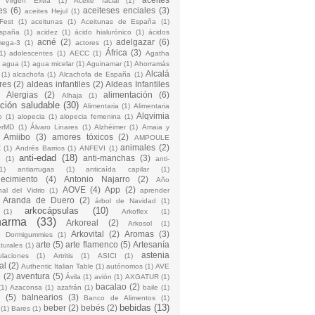
 Virgen Extra
(1)
Aceite facial
(1)
es
(6)
aceiteses enciales
(3)
aceites Hejul
(1)
Fest
(1)
aceitunas
(1)
Aceitunas de España
(1)
España
(1)
acidez
(1)
ácido hialurónico
(1)
ácidos
acné
(2)
adelgazar
(6)
mega-3
(1)
actores
(1)
África
(3)
1)
adolescentes
(1)
AECC
(1)
Agatha
)
agua
(1)
agua micelar
(1)
Aguinamar
(1)
Ahorramás
Alcalá
(1)
alcachofa
(1)
Alcachofa de España
(1)
res
(2)
aldeas infantiles
(2)
Aldeas Infantiles
)
Alergias
(2)
alimentación
(6)
Alhaja
(1)
ción saludable
(30)
Alimentaria
(1)
Alimentaria
Alqvimia
o
(1)
alopecia
(1)
alopecia femenina
(1)
erMD
(1)
Álvaro Linares
(1)
Alzhéimer
(1)
Amaia y
Amiibo
(3)
amores tóxicos
(2)
AMPOULE
animales
(2)
Z
(1)
Andrés Barrios
(1)
ANFEVI
(1)
anti-edad
(18)
anti-manchas
(3)
o
(1)
anti-
1)
antiarrugas
(1)
anticaída capilar
(1)
jecimiento
(4)
Antonio Najarro
(2)
Año
AOVE
(4)
App
(2)
nal del Vidrio
(1)
aprender
Aranda de Duero
(2)
árbol de Navidad
(1)
arkocápsulas
(10)
(1)
Arkoflex
(1)
harma
(33)
Arkoreal
(2)
Arkosol
(1)
Arkovital
(2)
Aromas
(3)
o Dormigummies
(1)
arte
(5)
arte flamenco
(5)
Artesanía
turales
(1)
astenia
culaciones
(1)
Artritis
(1)
ASICI
(1)
al
(2)
Authentic Italian Table
(1)
autónomos
(1)
AVE
e
(2)
aventura
(5)
Ávila
(1)
avión
(1)
AXGATUR
(1)
bacalao
(2)
(1)
Azaconsa
(1)
azafrán
(1)
baile
(1)
(5)
balnearios
(3)
Banco de Alimentos
(1)
bebidas
(13)
beber
(2)
bebés
(2)
(1)
Bares
(1)