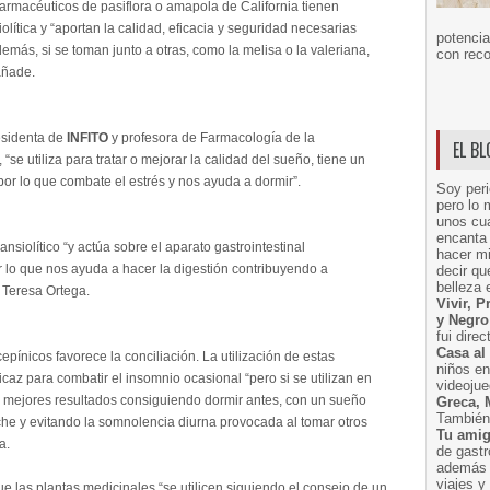
armacéuticos de pasiflora o amapola de California tienen
lítica y “aportan la calidad, eficacia y seguridad necesarias
potencia
Además, si se toman junto a otras, como la melisa o la valeriana,
con reco
añade.
esidenta de
INFITO
y profesora de Farmacología de la
EL B
e utiliza para tratar o mejorar la calidad del sueño, tiene un
por lo que combate el estrés y nos ayuda a dormir”.
Soy peri
pero lo 
unos cua
encanta 
siolítico “y actúa sobre el aparato gastrointestinal
hacer m
 lo que nos ayuda a hacer la digestión contribuyendo a
decir q
belleza 
 Teresa Ortega.
Vivir, 
y Negro
fui dire
Casa al
pínicos favorece la conciliación. La utilización de estas
niños e
ficaz para combatir el insomnio ocasional “pero si se utilizan en
videoju
 mejores resultados consiguiendo dormir antes, con un sueño
Greca, 
También 
che y evitando la somnolencia diurna provocada al tomar otros
Tu amig
a.
de gast
además 
viajes 
ue las plantas medicinales “se utilicen siguiendo el consejo de un