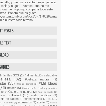
s. Ah, y me gusta cantar, viajar, jugar al
l tenis y al golf… vamos, que no me
Ahora me propongo compartir todo esto
tros. Espero que os guste.
proyectom.tumblr.com/post/8771780269/ma
hin-nuestra-todo-terreno
NT POSTS
LE TEXT
NLOAD
GORIES
Infantiles SOS
(2)
#alimentación saludable
elleza
(32)
#belleza natural
(9)
star
(33)
#Mil Ideas
#fango termal
(1)
(36)
#Moda
(5)
#Moda baño
(1)
#muy práctico
#Pásate a lo natural
(2)
n
(1)
#piel sensible
(1)
#salud
(16)
#salud auditiva
(3)
abre
(1)
ento en cabina
(3)
#tratamientos
(7)
+Belleza
accesorios
(3)
aceite
(5)
(1)
Abuelos
(1)
Aceite
aceites