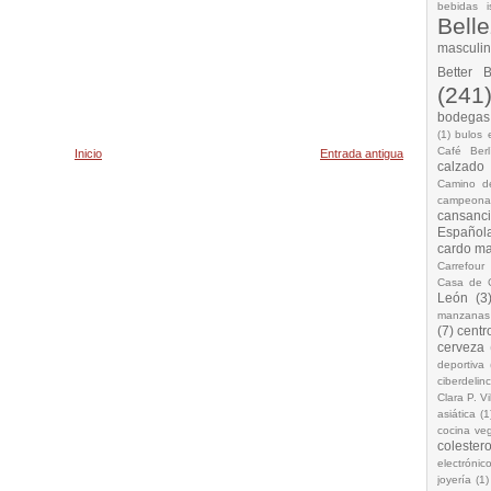
bebidas i
Bell
masculi
Better 
(241
bodegas.
(1)
bulos 
Café Berl
Inicio
Entrada antigua
calzado
Camino d
campeona
cansanc
Española
cardo ma
Carrefour
Casa de 
León
(3
manzanas
(7)
centr
cerveza
deportiva
ciberdelin
Clara P. Vi
asiática
(1
cocina ve
colestero
electrónic
joyería
(1)