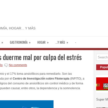
MÍA, HOGAR... Y MÁS
»
GASTRONOMÍA
»
HOGAR
»
...Y MÁS
»
-
s duerme mal por culpa del estrés
ño
No comments
Popul
io y el 17% toma ansiolíticos para remediarlo. Son las
ada por el
Centro de Investigación sobre Fitoterapia
(INFITO), a
igros del consumo de ansiolíticos sin control médico y de forma
 pueden causar, entre otros, la dependencia y la somnolencia
Super Ma