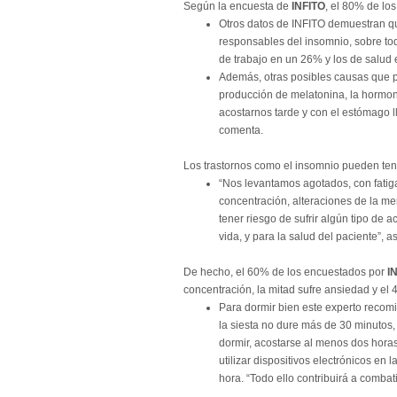
Según la encuesta de
INFITO
, el 80% de lo
Otros datos de INFITO demuestran qu
responsables del insomnio, sobre to
de trabajo en un 26% y los de salud
Además, otras posibles causas que pu
producción de melatonina, la hormon
acostarnos tarde y con el estómago l
comenta.
Los trastornos como el insomnio pueden tene
“
Nos levantamos agotados, con fatiga 
concentración, alteraciones de la m
tener riesgo de sufrir algún tipo de
vida, y para la salud del paciente”, 
De hecho, el 60% de los encuestados por
I
concentración, la mitad sufre ansiedad y el
Para dormir bien este experto recom
la siesta no dure más de 30 minutos, 
dormir, acostarse al menos dos horas
utilizar dispositivos electrónicos en
hora. “Todo ello contribuirá a combat