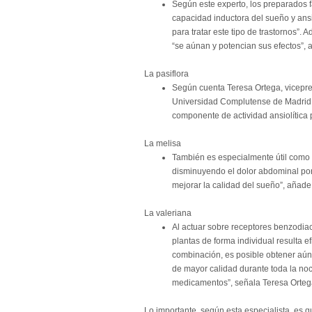
Según este experto, los preparados f
capacidad inductora del sueño y ansio
para tratar este tipo de trastornos”. 
“se aúnan y potencian sus efectos”, 
La pasiflora
Según cuenta Teresa Ortega, vicepr
Universidad Complutense de Madrid, “s
componente de actividad ansiolítica 
La melisa
También es especialmente útil como an
disminuyendo el dolor abdominal por
mejorar la calidad del sueño”, añade
La valeriana
Al actuar sobre receptores benzodiace
plantas de forma individual resulta e
combinación, es posible obtener aún
de mayor calidad durante toda la no
medicamentos
”, señala
Teresa Orteg
Lo importante, según esta especialista, es q