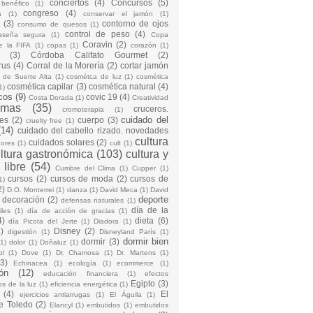
conciertos
(4)
Concursos
(5)
 benéfico
(1)
congreso
(4)
a
(1)
conservar el jamón
(1)
(3)
contorno de ojos
consumo de quesos
(1)
control de peso
(4)
raseña segura
(1)
Copa
Coravin
(2)
e la FIFA
(1)
copas
(1)
corazón
(1)
(3)
Córdoba Califato Gourmet
(2)
rus
(4)
Corral de la Morería
(2)
cortar jamón
o de Suerte Alta
(1)
cosmétca de luz
(1)
cosmética
cosmética capilar
(3)
cosmética natural
(4)
1)
cos
(9)
covic 19
(4)
Costa Dorada
(1)
Creatividad
emas
(35)
cruceros.
cromoterapia
(1)
cuidado del
es
(2)
cuerpo
(3)
cruelty free
(1)
(14)
cuidado del cabello rizado. novedades
cultura
cuidados solares
(2)
dores
(1)
cult
(1)
ltura gastronómica
(103)
cultura y
 libre
(54)
Cumbre del Clima
(1)
Cupper
(1)
cursos
(2)
cursos de moda
(2)
cursos de
1)
2)
D.O. Monterrei
(1)
danza
(1)
David Meca
(1)
David
deporte
decoración
(2)
defensas naturales
(1)
día de la
iles
(1)
día de acción de gracias
(1)
4)
dieta
(6)
día Picota del Jerte
(1)
Diadora
(1)
)
Disney
(2)
digestión
(1)
Disneyland París
(1)
dormir bien
dormir
(3)
(1)
dolor
(1)
Doñaluz
(1)
ol
(1)
Dove
(1)
Dr. Chamosa
(1)
Dr. Martens
(1)
(3)
Echinacea
(1)
ecología
(1)
ecommerce
(1)
ón
(12)
educación financiera
(1)
efectos
Egipto
(3)
os de la luz
(1)
eficiencia energética
(1)
(4)
El
ejercicios antiarrugas
(1)
El Águila
(1)
e Toledo
(2)
Elancyl
(1)
embutidos
(1)
embutidos