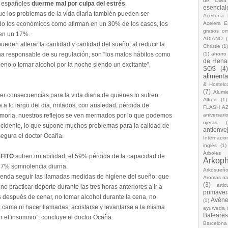
de Oliva
s españoles
duerme mal por culpa del estrés
.
esencial
e los problemas de la vida diaria también pueden ser
Aceituna 
do los económicos como afirman en un 30% de los casos, los
Acelera 
grasos o
 en un 17%.
ADIANO
(
eden alterar la cantidad y cantidad del sueño, al reducir la
Christie
(1
a responsable de su regulación, son “los malos hábitos como
(1)
ahorro
de Hena
leno o tomar alcohol por la noche siendo un excitante”,
SOS
(4
alimenta
& Hostelc
(7)
Alumi
r consecuencias para la vida diaria de quienes lo sufren.
Alfred
(1)
a lo largo del día, irritados, con ansiedad, pérdida de
FLASH A
emoria, nuestros reflejos se ven mermados por lo que podemos
aniversari
ojeras
(
 accidente, lo que supone muchos problemas para la calidad de
antienve
asegura el doctor Ocaña.
Internacio
inglés
(1)
Árboles
NFITO
sufren irritabilidad, el 59% pérdida de la capacidad de
Arkop
 47% somnolencia diurna.
Arkosueñ
ienda seguir las llamadas medidas de higiene del sueño: que
Aromas na
(3)
arti
no practicar deporte durante las tres horas anteriores a ir a
primaver
 después de cenar, no tomar alcohol durante la cena, no
Avèn
(1)
 la cama ni hacer llamadas, acostarse y levantarse a la misma
ayurveda
Baleares
ir el insomnio”, concluye el doctor Ocaña.
Barcelona