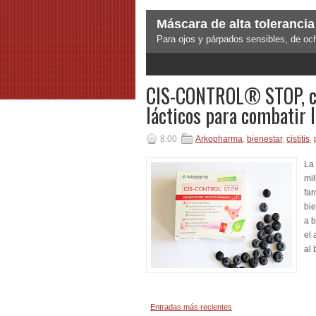
Máscara de alta tolerancia
Para ojos y párpados sensibles, de oc
3
4
5
CIS-CONTROL® STOP, con
lácticos para combatir l
8:00
Arkopharma
,
bienestar
,
cistitis
,
La 
mil
fa
bie
a b
el 
al 
Entradas más recientes