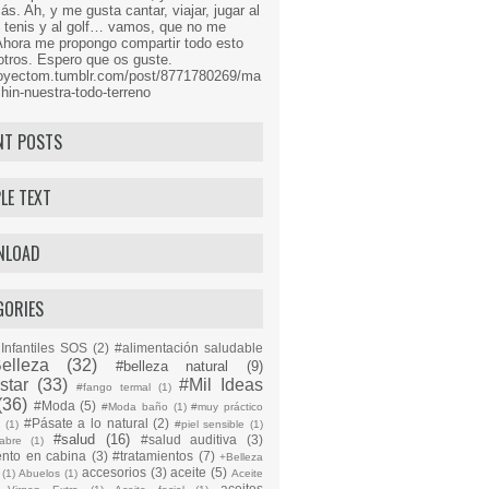
s. Ah, y me gusta cantar, viajar, jugar al
l tenis y al golf… vamos, que no me
Ahora me propongo compartir todo esto
tros. Espero que os guste.
proyectom.tumblr.com/post/8771780269/ma
hin-nuestra-todo-terreno
NT POSTS
LE TEXT
NLOAD
GORIES
Infantiles SOS
(2)
#alimentación saludable
elleza
(32)
#belleza natural
(9)
star
(33)
#Mil Ideas
#fango termal
(1)
(36)
#Moda
(5)
#Moda baño
(1)
#muy práctico
#Pásate a lo natural
(2)
n
(1)
#piel sensible
(1)
#salud
(16)
#salud auditiva
(3)
abre
(1)
ento en cabina
(3)
#tratamientos
(7)
+Belleza
accesorios
(3)
aceite
(5)
(1)
Abuelos
(1)
Aceite
aceites