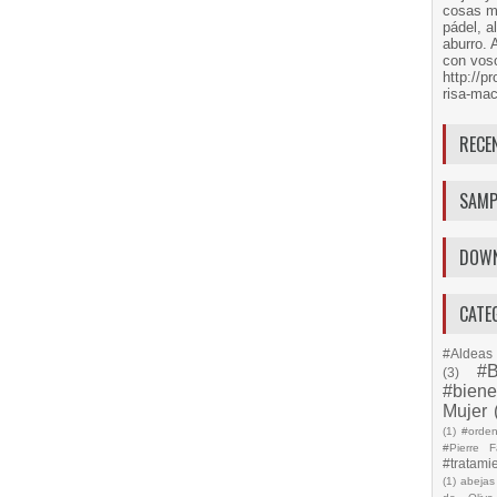
cosas má
pádel, a
aburro. 
con voso
http://
risa-mac
RECE
SAMP
DOW
CATE
#Aldeas 
#B
(3)
#biene
Mujer
(1)
#orde
#Pierre F
#tratami
(1)
abejas