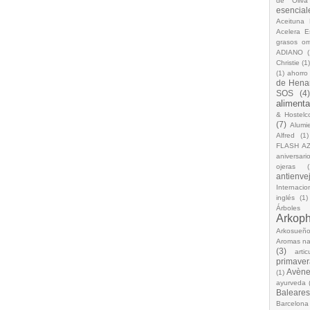
de Oliva
esencial
Aceituna 
Acelera 
grasos o
ADIANO
(
Christie
(1
(1)
ahorro
de Hena
SOS
(4
alimenta
& Hostelc
(7)
Alumi
Alfred
(1)
FLASH A
aniversari
ojeras
(
antienve
Internacio
inglés
(1)
Árboles
Arkop
Arkosueñ
Aromas na
(3)
arti
primaver
Avèn
(1)
ayurveda
Baleares
Barcelona