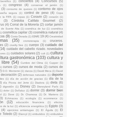
conciertos
(4)
Concursos
(5)
 benéfico
(1)
congreso
(4)
a
(1)
conservar el jamón
(1)
(3)
contorno de ojos
consumo de quesos
(1)
control de peso
(4)
raseña segura
(1)
Copa
Coravin
(2)
e la FIFA
(1)
copas
(1)
corazón
(1)
(3)
Córdoba Califato Gourmet
(2)
rus
(4)
Corral de la Morería
(2)
cortar jamón
o de Suerte Alta
(1)
cosmétca de luz
(1)
cosmética
cosmética capilar
(3)
cosmética natural
(4)
1)
cos
(9)
covic 19
(4)
Costa Dorada
(1)
Creatividad
emas
(35)
cruceros.
cromoterapia
(1)
cuidado del
es
(2)
cuerpo
(3)
cruelty free
(1)
(14)
cuidado del cabello rizado. novedades
cultura
cuidados solares
(2)
dores
(1)
cult
(1)
ltura gastronómica
(103)
cultura y
 libre
(54)
Cumbre del Clima
(1)
Cupper
(1)
cursos
(2)
cursos de moda
(2)
cursos de
1)
2)
D.O. Monterrei
(1)
danza
(1)
David Meca
(1)
David
deporte
decoración
(2)
defensas naturales
(1)
día de la
iles
(1)
día de acción de gracias
(1)
4)
dieta
(6)
día Picota del Jerte
(1)
Diadora
(1)
)
Disney
(2)
digestión
(1)
Disneyland París
(1)
dormir bien
dormir
(3)
(1)
dolor
(1)
Doñaluz
(1)
ol
(1)
Dove
(1)
Dr. Chamosa
(1)
Dr. Martens
(1)
(3)
Echinacea
(1)
ecología
(1)
ecommerce
(1)
ón
(12)
educación financiera
(1)
efectos
Egipto
(3)
os de la luz
(1)
eficiencia energética
(1)
(4)
El
ejercicios antiarrugas
(1)
El Águila
(1)
e Toledo
(2)
Elancyl
(1)
embutidos
(1)
embutidos