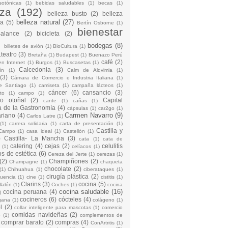
sotónicas
(1)
bebidas saludables
(1)
becas
(1)
eza
(192)
belleza busto
(2)
belleza
belleza natural
(27)
na
(5)
Bertín Osborne
(1)
bienestar
Balance
(2)
bicicleta
(2)
)
bodegas
(8)
billetes de avión
(1)
BioCultura
(1)
teatro
(3)
Bretaña
(1)
Budapest
(1)
Buenazo Perú
café
(2)
en Internet
(1)
Burgos
(1)
Buscasetas
(1)
Calcedonia
(3)
ín
(1)
Calm de Alqvimia
(1)
(3)
Cámara de Comercio e Industria Italiana
(1)
e Santiago
(1)
camiseta
(1)
campaña lácteos
(1)
cáncer
(6)
cansancio
(3)
to
(1)
campo
(1)
io otoñal
(2)
Capital
cante
(1)
cañas
(1)
 de la Gastronomía
(4)
cápsulas
(1)
car2go
(1)
Carmen Navarro
(9)
riano
(4)
Carlos Latre
(1)
(1)
carrera solidaria
(1)
carta de presentación
(1)
Castilla y
Campo
(1)
casa ideal
(1)
Castellón
(1)
)
Castilla- La Mancha
(3)
cata
(1)
cata de
catering
(4)
cejas
(2)
celulitis
(1)
celíacos
(1)
os de estética
(6)
Cereza del Jerte
(1)
cerezas
(1)
(2)
Champiñones
(2)
Champagne
(1)
chaqueta
chocolate
(2)
(1)
Chihuahua
(1)
ciberataques
(1)
cirugía plástica
(2)
cuencia
(1)
cine
(1)
cistitis
(1)
Clarins
(3)
cocina
(5)
llalón
(1)
Coches
(1)
cocina
cocina saludable
(16)
cocina peruana
(4)
)
cocineros
(6)
cócteles
(4)
gana
(1)
colágeno
(1)
l
(2)
collar inteligente para mascotas
(1)
comercio
comidas navideñas
(2)
o
(1)
complementos de
comprar barato
(2)
compras
(4)
ConArtritis
(1)