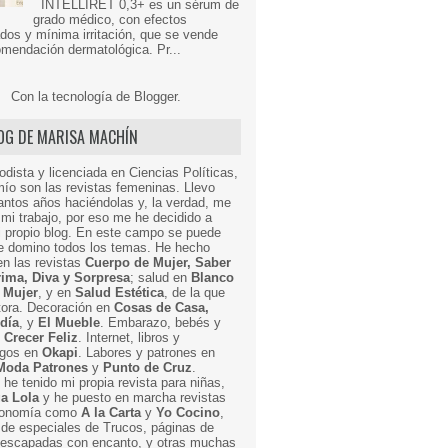
INTELLIRET 0,3+ es un sérum de
grado médico, con efectos
dos y mínima irritación, que se vende
mendación dermatológica. Pr...
Con la tecnología de
Blogger
.
LOG DE MARISA MACHÍN
odista y licenciada en Ciencias Políticas,
mío son las revistas femeninas. Llevo
ntos años haciéndolas y, la verdad, me
mi trabajo, por eso me he decidido a
i propio blog. En este campo se puede
ue domino todos los temas. He hecho
en las revistas
Cuerpo de Mujer, Saber
Prima, Diva y Sorpresa
; salud en
Blanco
 Mujer
, y en
Salud Estética
, de la que
ctora. Decoración en
Cosas de Casa,
 día
, y
El Mueble
. Embarazo, bebés y
n
Crecer Feliz
. Internet, libros y
egos en
Okapi
. Labores y patrones en
Moda Patrones
y
Punto de Cruz
.
he tenido mi propia revista para niñas,
a Lola
y he puesto en marcha revistas
ronomía como
A la Carta
y
Yo Cocino
,
de especiales de Trucos, páginas de
y escapadas con encanto, y otras muchas