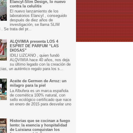
Elancyl-Slim Design, lo nuevo
contra la celulitis
El nuevo lanzamiento de los
laboratorios Elancyl , conseguido
después de diez años de
investigación, se llama SLIM
 Se trata del pr...
ALQVIMIA presenta LOS 4
ESPRIT DE PARFUM “LAS
DIOSAS”
IDILI LIZCANO , quien fundó
ALQVIMIA hace 40 años, nos deja
su último legado con la creación de
cias, un auténtico regalo para los s...
Aceite de Germen de Arroz: un
milagro para la piel
La Albufera es un marca española
de cosmética 100% natural, con
sello ecológico certificado que nace
en enero de 2015 para desvelar uno
Historias que se cocinan a fuego
lento: la esencia y hospitalidad
de Luisiana conquistan los