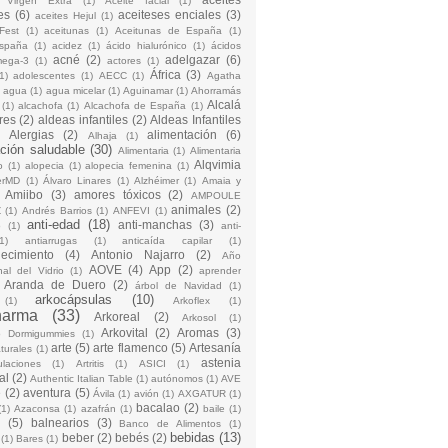
 Virgen Extra
(1)
Aceite facial
(1)
es
(6)
aceiteses enciales
(3)
aceites Hejul
(1)
Fest
(1)
aceitunas
(1)
Aceitunas de España
(1)
España
(1)
acidez
(1)
ácido hialurónico
(1)
ácidos
acné
(2)
adelgazar
(6)
mega-3
(1)
actores
(1)
África
(3)
1)
adolescentes
(1)
AECC
(1)
Agatha
)
agua
(1)
agua micelar
(1)
Aguinamar
(1)
Ahorramás
Alcalá
(1)
alcachofa
(1)
Alcachofa de España
(1)
res
(2)
aldeas infantiles
(2)
Aldeas Infantiles
)
Alergias
(2)
alimentación
(6)
Alhaja
(1)
ción saludable
(30)
Alimentaria
(1)
Alimentaria
Alqvimia
o
(1)
alopecia
(1)
alopecia femenina
(1)
erMD
(1)
Álvaro Linares
(1)
Alzhéimer
(1)
Amaia y
Amiibo
(3)
amores tóxicos
(2)
AMPOULE
animales
(2)
Z
(1)
Andrés Barrios
(1)
ANFEVI
(1)
anti-edad
(18)
anti-manchas
(3)
o
(1)
anti-
1)
antiarrugas
(1)
anticaída capilar
(1)
jecimiento
(4)
Antonio Najarro
(2)
Año
AOVE
(4)
App
(2)
nal del Vidrio
(1)
aprender
Aranda de Duero
(2)
árbol de Navidad
(1)
arkocápsulas
(10)
(1)
Arkoflex
(1)
harma
(33)
Arkoreal
(2)
Arkosol
(1)
Arkovital
(2)
Aromas
(3)
o Dormigummies
(1)
arte
(5)
arte flamenco
(5)
Artesanía
turales
(1)
astenia
culaciones
(1)
Artritis
(1)
ASICI
(1)
al
(2)
Authentic Italian Table
(1)
autónomos
(1)
AVE
e
(2)
aventura
(5)
Ávila
(1)
avión
(1)
AXGATUR
(1)
bacalao
(2)
(1)
Azaconsa
(1)
azafrán
(1)
baile
(1)
(5)
balnearios
(3)
Banco de Alimentos
(1)
bebidas
(13)
beber
(2)
bebés
(2)
(1)
Bares
(1)