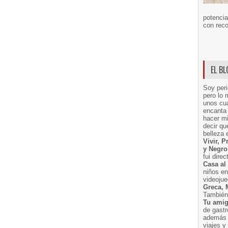
potencia
con reco
EL B
Soy peri
pero lo 
unos cua
encanta 
hacer m
decir q
belleza 
Vivir, 
y Negro
fui dire
Casa al
niños e
videoju
Greca, 
También 
Tu amig
de gast
además 
viajes 