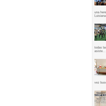
una here
Luisiana
todas la
asiste...
vez bus