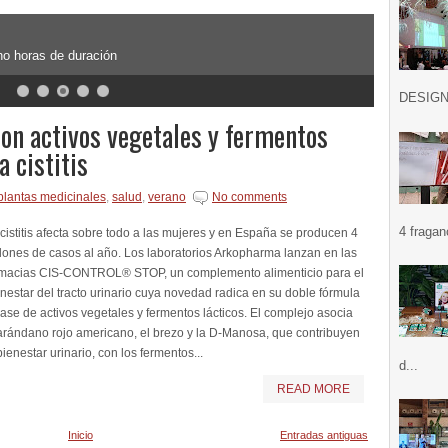
ho horas de duración
DESIGN .
 activos vegetales y fermentos
a cistitis
plantas medicinales
,
salud
,
verano
No comments
4 fragan
cistitis afecta sobre todo a las mujeres y en España se producen 4
lones de casos al año. Los laboratorios Arkopharma lanzan en las
rmacias CIS-CONTROL® STOP, un complemento alimenticio para el
nestar del tracto urinario cuya novedad radica en su doble fórmula
ase de activos vegetales y fermentos lácticos. El complejo asocia
arándano rojo americano, el brezo y la D-Manosa, que contribuyen
bienestar urinario, con los fermentos...
d...
READ MORE
Inicio
Entradas antiguas