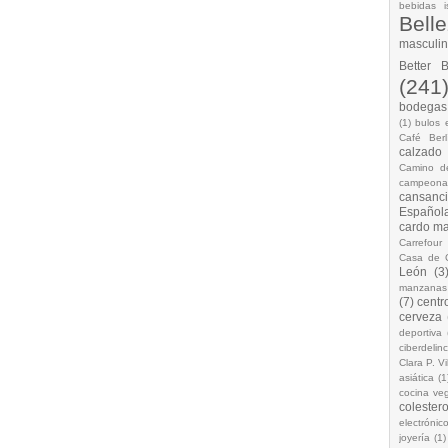
bebidas i
Bell
masculi
Better 
(241
bodegas.
(1)
bulos 
Café Berl
calzado
Camino d
campeona
cansanc
Española
cardo ma
Carrefour
Casa de 
León
(3
manzanas
(7)
centr
cerveza
deportiva
ciberdelin
Clara P. Vi
asiática
(1
cocina ve
colestero
electrónic
joyería
(1)