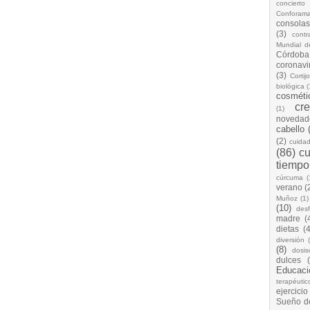
concierto
Conforam
consolas
(3)
cont
Mundial d
Córdoba
coronavi
(3)
Cortij
biológica
(
cosméti
cr
(1)
novedad
cabello
(2)
cuida
(86)
cu
tiempo
cúrcuma
(
verano
(
Muñoz
(1)
(10)
desf
madre
(
dietas
(4
diversión
(8)
dosis
dulces
Educaci
terapéutic
ejercicio
Sueño d