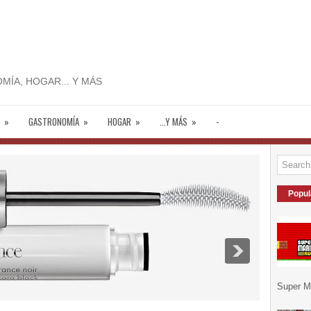
MÍA, HOGAR... Y MÁS
»
GASTRONOMÍA
»
HOGAR
»
...Y MÁS
»
-
Popul
Super Ma