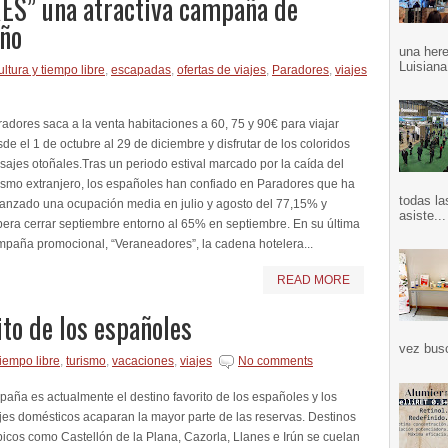
ES” una atractiva campaña de
oño
una here
Luisiana
ultura y tiempo libre
,
escapadas
,
ofertas de viajes
,
Paradores
,
viajes
adores saca a la venta habitaciones a 60, 75 y 90€ para viajar
de el 1 de octubre al 29 de diciembre y disfrutar de los coloridos
sajes otoñales.Tras un periodo estival marcado por la caída del
ismo extranjero, los españoles han confiado en Paradores que ha
todas la
canzado una ocupación media en julio y agosto del 77,15% y
asiste...
era cerrar septiembre entorno al 65% en septiembre. En su última
mpaña promocional, “Veraneadores”, la cadena hotelera...
READ MORE
ito de los españoles
vez bus
tiempo libre
,
turismo
,
vacaciones
,
viajes
No comments
aña es actualmente el destino favorito de los españoles y los
jes domésticos acaparan la mayor parte de las reservas. Destinos
picos como Castellón de la Plana, Cazorla, Llanes e Irún se cuelan