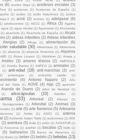
 Virgen Extra
(1)
Aceite facial
(1)
es
(6)
aceiteses enciales
(3)
aceites Hejul
(1)
Fest
(1)
aceitunas
(1)
Aceitunas de España
(1)
España
(1)
acidez
(1)
ácido hialurónico
(1)
ácidos
acné
(2)
adelgazar
(6)
mega-3
(1)
actores
(1)
África
(3)
1)
adolescentes
(1)
AECC
(1)
Agatha
)
agua
(1)
agua micelar
(1)
Aguinamar
(1)
Ahorramás
Alcalá
(1)
alcachofa
(1)
Alcachofa de España
(1)
res
(2)
aldeas infantiles
(2)
Aldeas Infantiles
)
Alergias
(2)
alimentación
(6)
Alhaja
(1)
ción saludable
(30)
Alimentaria
(1)
Alimentaria
Alqvimia
o
(1)
alopecia
(1)
alopecia femenina
(1)
erMD
(1)
Álvaro Linares
(1)
Alzhéimer
(1)
Amaia y
Amiibo
(3)
amores tóxicos
(2)
AMPOULE
animales
(2)
Z
(1)
Andrés Barrios
(1)
ANFEVI
(1)
anti-edad
(18)
anti-manchas
(3)
o
(1)
anti-
1)
antiarrugas
(1)
anticaída capilar
(1)
jecimiento
(4)
Antonio Najarro
(2)
Año
AOVE
(4)
App
(2)
nal del Vidrio
(1)
aprender
Aranda de Duero
(2)
árbol de Navidad
(1)
arkocápsulas
(10)
(1)
Arkoflex
(1)
harma
(33)
Arkoreal
(2)
Arkosol
(1)
Arkovital
(2)
Aromas
(3)
o Dormigummies
(1)
arte
(5)
arte flamenco
(5)
Artesanía
turales
(1)
astenia
culaciones
(1)
Artritis
(1)
ASICI
(1)
al
(2)
Authentic Italian Table
(1)
autónomos
(1)
AVE
e
(2)
aventura
(5)
Ávila
(1)
avión
(1)
AXGATUR
(1)
bacalao
(2)
(1)
Azaconsa
(1)
azafrán
(1)
baile
(1)
(5)
balnearios
(3)
Banco de Alimentos
(1)
bebidas
(13)
beber
(2)
bebés
(2)
(1)
Bares
(1)