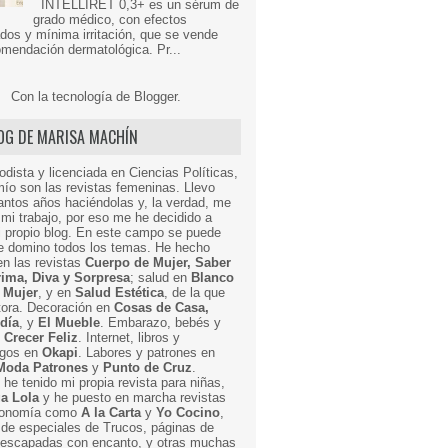
INTELLIRET 0,3+ es un sérum de
grado médico, con efectos
dos y mínima irritación, que se vende
mendación dermatológica. Pr...
Con la tecnología de
Blogger
.
LOG DE MARISA MACHÍN
odista y licenciada en Ciencias Políticas,
mío son las revistas femeninas. Llevo
ntos años haciéndolas y, la verdad, me
mi trabajo, por eso me he decidido a
i propio blog. En este campo se puede
ue domino todos los temas. He hecho
en las revistas
Cuerpo de Mujer, Saber
Prima, Diva y Sorpresa
; salud en
Blanco
 Mujer
, y en
Salud Estética
, de la que
ctora. Decoración en
Cosas de Casa,
 día
, y
El Mueble
. Embarazo, bebés y
n
Crecer Feliz
. Internet, libros y
egos en
Okapi
. Labores y patrones en
Moda Patrones
y
Punto de Cruz
.
he tenido mi propia revista para niñas,
a Lola
y he puesto en marcha revistas
ronomía como
A la Carta
y
Yo Cocino
,
de especiales de Trucos, páginas de
y escapadas con encanto, y otras muchas