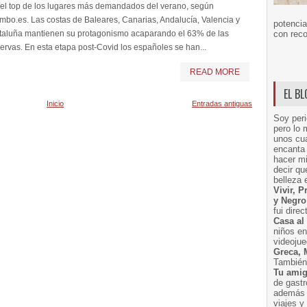
 el top de los lugares más demandados del verano, según
bo.es. Las costas de Baleares, Canarias, Andalucía, Valencia y
potencia
taluña mantienen su protagonismo acaparando el 63% de las
con reco
ervas. En esta etapa post-Covid los españoles se han...
READ MORE
EL B
Inicio
Entradas antiguas
Soy peri
pero lo 
unos cua
encanta 
hacer m
decir q
belleza 
Vivir, 
y Negro
fui dire
Casa al
niños e
videoju
Greca, 
También 
Tu amig
de gast
además 
viajes 