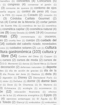
conciertos
(4)
Concursos
(5)
 benéfico
(1)
congreso
(4)
a
(1)
conservar el jamón
(1)
(3)
contorno de ojos
consumo de quesos
(1)
control de peso
(4)
raseña segura
(1)
Copa
Coravin
(2)
e la FIFA
(1)
copas
(1)
corazón
(1)
(3)
Córdoba Califato Gourmet
(2)
rus
(4)
Corral de la Morería
(2)
cortar jamón
o de Suerte Alta
(1)
cosmétca de luz
(1)
cosmética
cosmética capilar
(3)
cosmética natural
(4)
1)
cos
(9)
covic 19
(4)
Costa Dorada
(1)
Creatividad
emas
(35)
cruceros.
cromoterapia
(1)
cuidado del
es
(2)
cuerpo
(3)
cruelty free
(1)
(14)
cuidado del cabello rizado. novedades
cultura
cuidados solares
(2)
dores
(1)
cult
(1)
ltura gastronómica
(103)
cultura y
 libre
(54)
Cumbre del Clima
(1)
Cupper
(1)
cursos
(2)
cursos de moda
(2)
cursos de
1)
2)
D.O. Monterrei
(1)
danza
(1)
David Meca
(1)
David
deporte
decoración
(2)
defensas naturales
(1)
día de la
iles
(1)
día de acción de gracias
(1)
4)
dieta
(6)
día Picota del Jerte
(1)
Diadora
(1)
)
Disney
(2)
digestión
(1)
Disneyland París
(1)
dormir bien
dormir
(3)
(1)
dolor
(1)
Doñaluz
(1)
ol
(1)
Dove
(1)
Dr. Chamosa
(1)
Dr. Martens
(1)
(3)
Echinacea
(1)
ecología
(1)
ecommerce
(1)
ón
(12)
educación financiera
(1)
efectos
Egipto
(3)
os de la luz
(1)
eficiencia energética
(1)
(4)
El
ejercicios antiarrugas
(1)
El Águila
(1)
e Toledo
(2)
Elancyl
(1)
embutidos
(1)
embutidos