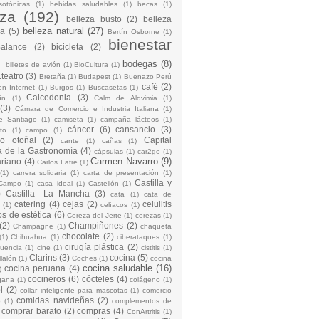
sotónicas
(1)
bebidas saludables
(1)
becas
(1)
eza
(192)
belleza busto
(2)
belleza
belleza natural
(27)
na
(5)
Bertín Osborne
(1)
bienestar
Balance
(2)
bicicleta
(2)
)
bodegas
(8)
billetes de avión
(1)
BioCultura
(1)
teatro
(3)
Bretaña
(1)
Budapest
(1)
Buenazo Perú
café
(2)
en Internet
(1)
Burgos
(1)
Buscasetas
(1)
Calcedonia
(3)
ín
(1)
Calm de Alqvimia
(1)
(3)
Cámara de Comercio e Industria Italiana
(1)
e Santiago
(1)
camiseta
(1)
campaña lácteos
(1)
cáncer
(6)
cansancio
(3)
to
(1)
campo
(1)
io otoñal
(2)
Capital
cante
(1)
cañas
(1)
 de la Gastronomía
(4)
cápsulas
(1)
car2go
(1)
Carmen Navarro
(9)
riano
(4)
Carlos Latre
(1)
(1)
carrera solidaria
(1)
carta de presentación
(1)
Castilla y
Campo
(1)
casa ideal
(1)
Castellón
(1)
)
Castilla- La Mancha
(3)
cata
(1)
cata de
catering
(4)
cejas
(2)
celulitis
(1)
celíacos
(1)
os de estética
(6)
Cereza del Jerte
(1)
cerezas
(1)
(2)
Champiñones
(2)
Champagne
(1)
chaqueta
chocolate
(2)
(1)
Chihuahua
(1)
ciberataques
(1)
cirugía plástica
(2)
cuencia
(1)
cine
(1)
cistitis
(1)
Clarins
(3)
cocina
(5)
llalón
(1)
Coches
(1)
cocina
cocina saludable
(16)
cocina peruana
(4)
)
cocineros
(6)
cócteles
(4)
gana
(1)
colágeno
(1)
l
(2)
collar inteligente para mascotas
(1)
comercio
comidas navideñas
(2)
o
(1)
complementos de
comprar barato
(2)
compras
(4)
ConArtritis
(1)