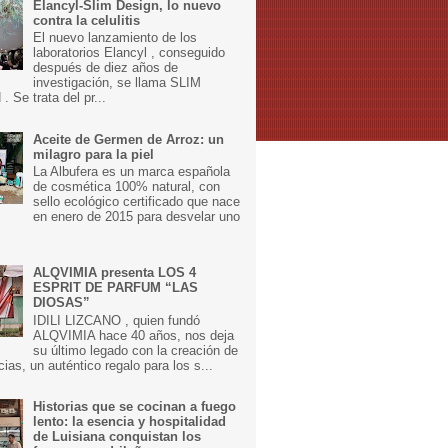
Elancyl-Slim Design, lo nuevo
contra la celulitis
El nuevo lanzamiento de los
laboratorios Elancyl , conseguido
después de diez años de
investigación, se llama SLIM
 Se trata del pr...
Aceite de Germen de Arroz: un
milagro para la piel
La Albufera es un marca española
de cosmética 100% natural, con
sello ecológico certificado que nace
en enero de 2015 para desvelar uno
ALQVIMIA presenta LOS 4
ESPRIT DE PARFUM “LAS
DIOSAS”
IDILI LIZCANO , quien fundó
ALQVIMIA hace 40 años, nos deja
su último legado con la creación de
cias, un auténtico regalo para los s...
Historias que se cocinan a fuego
lento: la esencia y hospitalidad
de Luisiana conquistan los