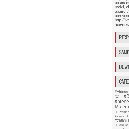
cosas má
pádel, a
aburro. 
con voso
http://
risa-mac
RECE
SAMP
DOW
CATE
#Aldeas 
#B
(3)
#biene
Mujer
(1)
#orde
#Pierre F
#tratami
(1)
abejas