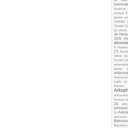
de Oliva
esencial
Aceituna 
Acelera 
grasos o
ADIANO
(
Christie
(1
(1)
ahorro
de Hena
SOS
(4
alimenta
& Hostelc
(7)
Alumi
Alfred
(1)
FLASH A
aniversari
ojeras
(
antienve
Internacio
inglés
(1)
Árboles
Arkop
Arkosueñ
Aromas na
(3)
arti
primaver
Avèn
(1)
ayurveda
Baleares
Barcelona