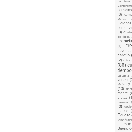
concierto
Conforam
consolas
(3)
cont
Mundial d
Córdoba
coronavi
(3)
Cortij
biológica
(
cosméti
cr
(1)
novedad
cabello
(2)
cuida
(86)
cu
tiempo
cúrcuma
(
verano
(
Muñoz
(1)
(10)
desf
madre
(
dietas
(4
diversión
(8)
dosis
dulces
Educaci
terapéutic
ejercicio
Sueño d