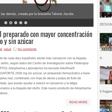
a las demás, creada por la brasileña Tahone Jacobs
DESIGN .
 preparado con mayor concentración
o y sin azúcar
al
,
salud
No comments
d...
te de cada diez españoles siente más cansancio con la llegada
 otoño, según datos del Centro de Investigación sobre Fitoterapia
NFITO). Arkopharma Laboratorios ha lanzado ArkoReal®
GAFORTE 2500 mg sin azúcar, un preparado farmacéutico a base
jalea real, combinado con hoja de stevia y pulpa de fruto de
bab, que puede ayudar a reducir el cansancio y la fatiga
ociados a la llegada del otoño. Este nuevo producto de Arkopharma
4 fragan
tiene...
READ MORE