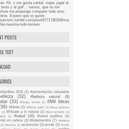
s. Ah, y me gusta cantar, viajar, jugar al
l tenis y al golf… vamos, que no me
Ahora me propongo compartir todo esto
tros. Espero que os guste.
proyectom.tumblr.com/post/8771780269/ma
hin-nuestra-todo-terreno
NT POSTS
LE TEXT
NLOAD
GORIES
Infantiles SOS
(2)
#alimentación saludable
elleza
(32)
#belleza natural
(9)
star
(33)
#Mil Ideas
#fango termal
(1)
(36)
#Moda
(5)
#Moda baño
(1)
#muy práctico
#Pásate a lo natural
(2)
n
(1)
#piel sensible
(1)
#salud
(16)
#salud auditiva
(3)
abre
(1)
ento en cabina
(3)
#tratamientos
(7)
+Belleza
accesorios
(3)
aceite
(5)
(1)
Abuelos
(1)
Aceite
aceites