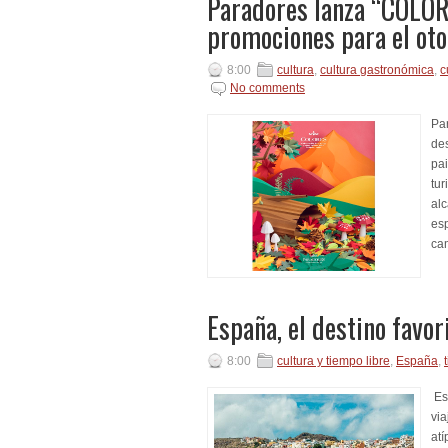
Paradores lanza “COLOR
promociones para el ot
8:00
cultura
,
cultura gastronómica
,
c
No comments
Par
des
pai
tur
al
esp
ca
España, el destino favor
8:00
cultura y tiempo libre
,
España
,
Esp
via
atí