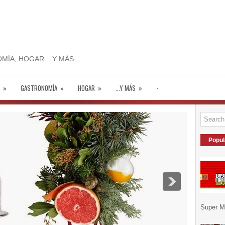
MÍA, HOGAR... Y MÁS
»
GASTRONOMÍA
»
HOGAR
»
...Y MÁS
»
-
Popul
Super Ma