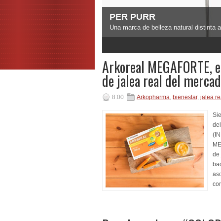
PER PURR
Una marca de belleza natural distinta 
3
4
5
Arkoreal MEGAFORTE, el
de jalea real del mercad
8:00
Arkopharma
,
bienestar
,
jalea re
Sie
del
(I
ME
de 
bao
as
con