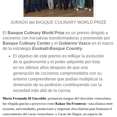
JURADO del BASQUE CULINARY WORLD PRIZE
El
Basque Culinary World Prize
es
un premio dirigido a
cocineros con iniciativas transformadoras y
promovido por
Basque Culinary Center
y el
Gobierno Vasco
en el marco
de la estrategia
Euskadi-Basque Countr
y
.
El objetivo de este premio es reflejar la evolución
de la gastronomía y el poder adquirido por ésta
en los últimos años después de que una
generación de cocineros comprometidos con su
entorno comprendieran que podían multiplicar la
dimensi
ó
n de su profesi
ó
n contribuyendo con la
sociedad m
ás allá
de la cocina.
María Fernanda Di Giacobbe
, p
ro
motora insigne del chocolate venezolano,
fue elegida gracias a proyectos como
Kakao Sin Fronteras
–una alianza entre
escuelas, universidades, productores y empresas chocolateras para fomentar el
conocimiento del cacao venezolano- y Cacao de Origen, un espacio de