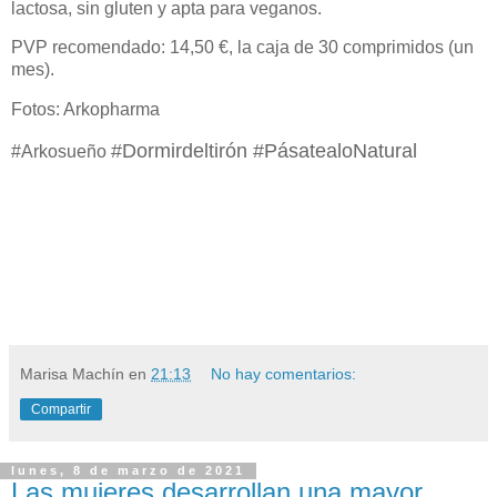
lactosa, sin gluten y apta para veganos.
PVP recomendado: 14,50 €, la caja de 30 comprimidos (un
mes).
Fotos: Arkopharma
#Dormirdeltirón
#PásatealoNatural
#Arkosueño
Marisa Machín
en
21:13
No hay comentarios:
Compartir
lunes, 8 de marzo de 2021
Las mujeres desarrollan una mayor