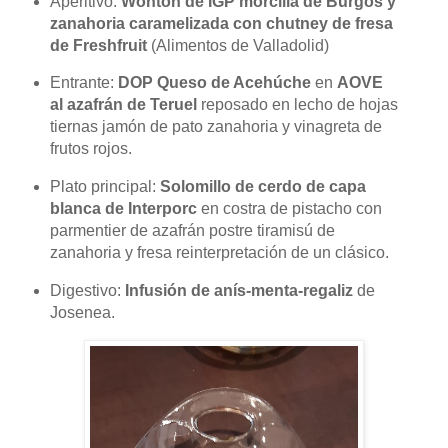
Aperitivo:
Wonton de IGP morcilla de Burgos y
zanahoria caramelizada con chutney de fresa
de Freshfruit
(Alimentos de Valladolid)
Entrante:
DOP Queso de Acehúche
en
AOVE
al azafrán de Teruel
reposado en lecho de hojas
tiernas jamón de pato zanahoria y vinagreta de
frutos rojos.
Plato principal:
Solomillo de cerdo de capa
blanca de Interporc
en costra de pistacho con
parmentier de azafrán postre tiramisú de
zanahoria y fresa reinterpretación de un clásico.
Digestivo:
Infusión de anís-menta-regaliz
de
Josenea.