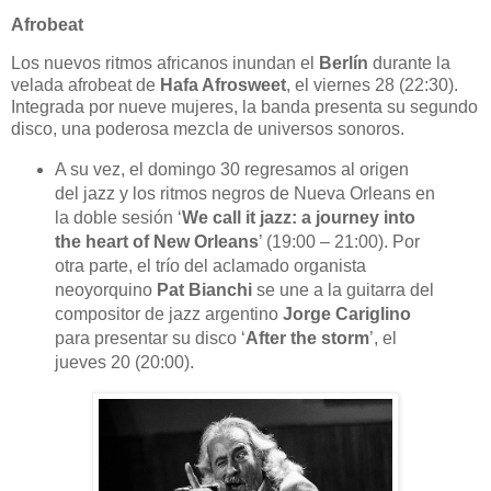
Afrobeat
Los nuevos ritmos africanos inundan el
Berlín
durante la
velada afrobeat de
Hafa Afrosweet
, el viernes 28 (22:30).
Integrada por nueve mujeres, la banda presenta su segundo
disco, una poderosa mezcla de universos sonoros.
A su vez, el domingo 30 regresamos al origen
del jazz y los ritmos negros de Nueva Orleans en
la doble sesión ‘
We call it jazz: a journey into
the heart of New Orleans
’ (19:00 – 21:00). Por
otra parte, el trío del aclamado organista
neoyorquino
Pat Bianchi
se une a la guitarra del
compositor de jazz argentino
Jorge Cariglino
para presentar su disco ‘
After the storm
’, el
jueves 20 (20:00).