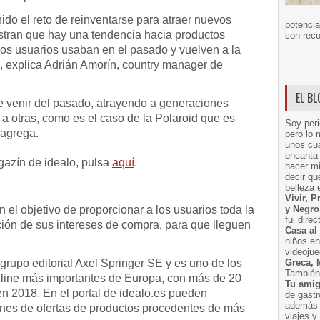
do el reto de reinventarse para atraer nuevos
potencia
estran que hay una tendencia hacia productos
con reco
os usuarios usaban en el pasado y vuelven a la
”, explica Adrián Amorín, country manager de
EL B
 venir del pasado, atrayendo a generaciones
 a otras, como es el caso de la Polaroid que es
Soy peri
agrega.
pero lo 
unos cua
encanta 
gazín de idealo, pulsa
aquí
.
hacer m
decir q
belleza 
Vivir, 
 el objetivo de proporcionar a los usuarios toda la
y Negro
fui dire
ción de sus intereses de compra, para que lleguen
Casa al
niños e
videoju
grupo editorial Axel Springer SE y es uno de los
Greca, 
También 
line más importantes de Europa, con más de 20
Tu amig
 en 2018. En el portal de idealo.es pueden
de gast
además 
ones de ofertas de productos procedentes de más
viajes 