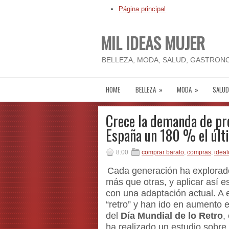
Página principal
MIL IDEAS MUJER
BELLEZA, MODA, SALUD, GASTRONO
HOME
BELLEZA
»
MODA
»
SALUD
Crece la demanda de pr
España un 180 % el últ
8:00
comprar barato
,
compras
,
ideal
Cada generación ha explorado
más que otras, y aplicar así 
con una adaptación actual. 
“retro” y han ido en aumento e
del
Día Mundial de lo Retro
,
ha realizado un estudio sobre 