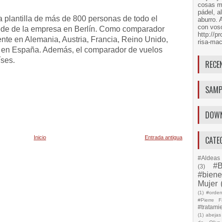
cosas má
pádel, a
 plantilla de más de 800 personas de todo el
aburro. 
con voso
ede de la empresa en Berlín. Como comparador
http://
ente en Alemania, Austria, Francia, Reino Unido,
risa-mac
én en España. Además, el comparador de vuelos
íses.
RECE
SAMP
DOW
Inicio
Entrada antigua
CATE
#Aldeas 
#B
(3)
#biene
Mujer
(1)
#orde
#Pierre F
#tratami
(1)
abejas