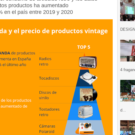
stos productos ha aumentado
 en el país entre 2019 y 2020
DESIGN .
4 fragan
d...