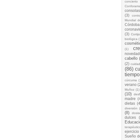
concierto
Conforam
consolas
(3)
cont
Mundial d
Córdoba
coronavi
(3)
Cortij
biológica
(
cosméti
cr
(1)
novedad
cabello
(2)
cuida
(86)
cu
tiempo
cúrcuma
(
verano
(
Muñoz
(1)
(10)
desf
madre
(
dietas
(4
diversión
(8)
dosis
dulces
Educaci
terapéutic
ejercicio
Sueño d