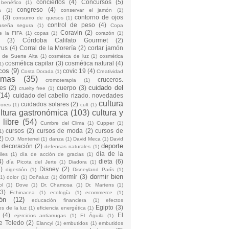
conciertos
(4)
Concursos
(5)
 benéfico
(1)
congreso
(4)
a
(1)
conservar el jamón
(1)
(3)
contorno de ojos
consumo de quesos
(1)
control de peso
(4)
raseña segura
(1)
Copa
Coravin
(2)
e la FIFA
(1)
copas
(1)
corazón
(1)
(3)
Córdoba Califato Gourmet
(2)
rus
(4)
Corral de la Morería
(2)
cortar jamón
o de Suerte Alta
(1)
cosmétca de luz
(1)
cosmética
cosmética capilar
(3)
cosmética natural
(4)
1)
cos
(9)
covic 19
(4)
Costa Dorada
(1)
Creatividad
emas
(35)
cruceros.
cromoterapia
(1)
cuidado del
es
(2)
cuerpo
(3)
cruelty free
(1)
(14)
cuidado del cabello rizado. novedades
cultura
cuidados solares
(2)
dores
(1)
cult
(1)
ltura gastronómica
(103)
cultura y
 libre
(54)
Cumbre del Clima
(1)
Cupper
(1)
cursos
(2)
cursos de moda
(2)
cursos de
1)
2)
D.O. Monterrei
(1)
danza
(1)
David Meca
(1)
David
deporte
decoración
(2)
defensas naturales
(1)
día de la
iles
(1)
día de acción de gracias
(1)
4)
dieta
(6)
día Picota del Jerte
(1)
Diadora
(1)
)
Disney
(2)
digestión
(1)
Disneyland París
(1)
dormir bien
dormir
(3)
(1)
dolor
(1)
Doñaluz
(1)
ol
(1)
Dove
(1)
Dr. Chamosa
(1)
Dr. Martens
(1)
(3)
Echinacea
(1)
ecología
(1)
ecommerce
(1)
ón
(12)
educación financiera
(1)
efectos
Egipto
(3)
os de la luz
(1)
eficiencia energética
(1)
(4)
El
ejercicios antiarrugas
(1)
El Águila
(1)
e Toledo
(2)
Elancyl
(1)
embutidos
(1)
embutidos