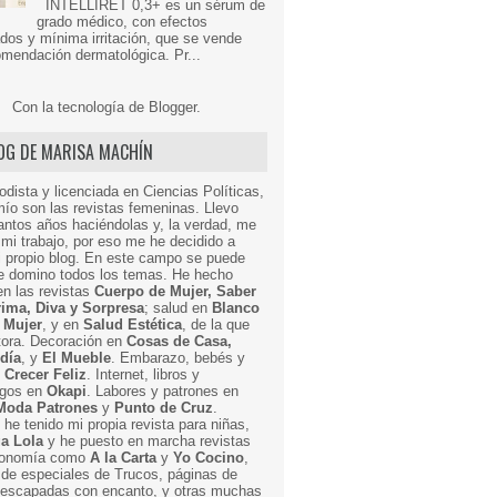
INTELLIRET 0,3+ es un sérum de
grado médico, con efectos
dos y mínima irritación, que se vende
mendación dermatológica. Pr...
Con la tecnología de
Blogger
.
LOG DE MARISA MACHÍN
odista y licenciada en Ciencias Políticas,
mío son las revistas femeninas. Llevo
ntos años haciéndolas y, la verdad, me
mi trabajo, por eso me he decidido a
i propio blog. En este campo se puede
ue domino todos los temas. He hecho
en las revistas
Cuerpo de Mujer, Saber
Prima, Diva y Sorpresa
; salud en
Blanco
 Mujer
, y en
Salud Estética
, de la que
ctora. Decoración en
Cosas de Casa,
 día
, y
El Mueble
. Embarazo, bebés y
n
Crecer Feliz
. Internet, libros y
egos en
Okapi
. Labores y patrones en
Moda Patrones
y
Punto de Cruz
.
he tenido mi propia revista para niñas,
a Lola
y he puesto en marcha revistas
ronomía como
A la Carta
y
Yo Cocino
,
de especiales de Trucos, páginas de
y escapadas con encanto, y otras muchas