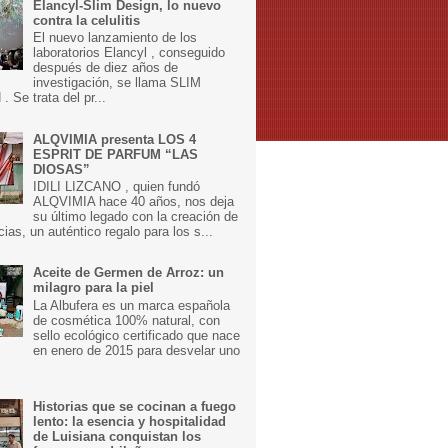
Elancyl-Slim Design, lo nuevo
contra la celulitis
El nuevo lanzamiento de los
laboratorios Elancyl , conseguido
después de diez años de
investigación, se llama SLIM
 Se trata del pr...
ALQVIMIA presenta LOS 4
ESPRIT DE PARFUM “LAS
DIOSAS”
IDILI LIZCANO , quien fundó
ALQVIMIA hace 40 años, nos deja
su último legado con la creación de
cias, un auténtico regalo para los s...
Aceite de Germen de Arroz: un
milagro para la piel
La Albufera es un marca española
de cosmética 100% natural, con
sello ecológico certificado que nace
en enero de 2015 para desvelar uno
Historias que se cocinan a fuego
lento: la esencia y hospitalidad
de Luisiana conquistan los