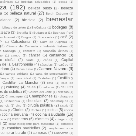
sotónicas
(1)
bebidas saludables
(1)
becas
(1)
eza
(192)
belleza busto
(2)
belleza
belleza natural
(27)
na
(5)
Bertín Osborne
(1)
bienestar
Balance
(2)
bicicleta
(2)
)
bodegas
(8)
billetes de avión
(1)
BioCultura
(1)
teatro
(3)
Bretaña
(1)
Budapest
(1)
Buenazo Perú
café
(2)
en Internet
(1)
Burgos
(1)
Buscasetas
(1)
Calcedonia
(3)
ín
(1)
Calm de Alqvimia
(1)
(3)
Cámara de Comercio e Industria Italiana
(1)
e Santiago
(1)
camiseta
(1)
campaña lácteos
(1)
cáncer
(6)
cansancio
(3)
to
(1)
campo
(1)
io otoñal
(2)
Capital
cante
(1)
cañas
(1)
 de la Gastronomía
(4)
cápsulas
(1)
car2go
(1)
Carmen Navarro
(9)
riano
(4)
Carlos Latre
(1)
(1)
carrera solidaria
(1)
carta de presentación
(1)
Castilla y
Campo
(1)
casa ideal
(1)
Castellón
(1)
)
Castilla- La Mancha
(3)
cata
(1)
cata de
catering
(4)
cejas
(2)
celulitis
(1)
celíacos
(1)
os de estética
(6)
Cereza del Jerte
(1)
cerezas
(1)
(2)
Champiñones
(2)
Champagne
(1)
chaqueta
chocolate
(2)
(1)
Chihuahua
(1)
ciberataques
(1)
cirugía plástica
(2)
cuencia
(1)
cine
(1)
cistitis
(1)
Clarins
(3)
cocina
(5)
llalón
(1)
Coches
(1)
cocina
cocina saludable
(16)
cocina peruana
(4)
)
cocineros
(6)
cócteles
(4)
gana
(1)
colágeno
(1)
l
(2)
collar inteligente para mascotas
(1)
comercio
comidas navideñas
(2)
o
(1)
complementos de
comprar barato
(2)
compras
(4)
ConArtritis
(1)