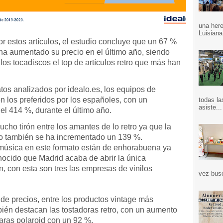
una here
Luisiana
 estos artículos, el estudio concluye que un 67 %
ha aumentado su precio en el último año, siendo
 los tocadiscos el top de artículos retro que más han
tos analizados por idealo.es, los equipos de
on los preferidos por los españoles, con un
todas la
asiste...
l 414 %, durante el último año.
cho tirón entre los amantes de lo retro ya que la
lo también se ha incrementado un 139 %.
música en este formato están de enhorabuena ya
ocido que Madrid acaba de abrir la única
ón, con esta son tres las empresas de vinilos
vez bus
de precios, entre los productos vintage más
bién destacan las tostadoras retro, con un aumento
ras polaroid con un 92 %.