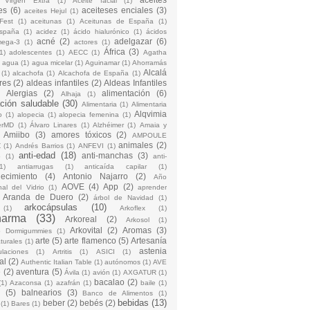
 Virgen Extra
(1)
Aceite facial
(1)
es
(6)
aceiteses enciales
(3)
aceites Hejul
(1)
Fest
(1)
aceitunas
(1)
Aceitunas de España
(1)
España
(1)
acidez
(1)
ácido hialurónico
(1)
ácidos
acné
(2)
adelgazar
(6)
mega-3
(1)
actores
(1)
África
(3)
1)
adolescentes
(1)
AECC
(1)
Agatha
)
agua
(1)
agua micelar
(1)
Aguinamar
(1)
Ahorramás
Alcalá
(1)
alcachofa
(1)
Alcachofa de España
(1)
res
(2)
aldeas infantiles
(2)
Aldeas Infantiles
)
Alergias
(2)
alimentación
(6)
Alhaja
(1)
ción saludable
(30)
Alimentaria
(1)
Alimentaria
Alqvimia
o
(1)
alopecia
(1)
alopecia femenina
(1)
erMD
(1)
Álvaro Linares
(1)
Alzhéimer
(1)
Amaia y
Amiibo
(3)
amores tóxicos
(2)
AMPOULE
animales
(2)
Z
(1)
Andrés Barrios
(1)
ANFEVI
(1)
anti-edad
(18)
anti-manchas
(3)
o
(1)
anti-
1)
antiarrugas
(1)
anticaída capilar
(1)
jecimiento
(4)
Antonio Najarro
(2)
Año
AOVE
(4)
App
(2)
nal del Vidrio
(1)
aprender
Aranda de Duero
(2)
árbol de Navidad
(1)
arkocápsulas
(10)
(1)
Arkoflex
(1)
harma
(33)
Arkoreal
(2)
Arkosol
(1)
Arkovital
(2)
Aromas
(3)
o Dormigummies
(1)
arte
(5)
arte flamenco
(5)
Artesanía
turales
(1)
astenia
culaciones
(1)
Artritis
(1)
ASICI
(1)
al
(2)
Authentic Italian Table
(1)
autónomos
(1)
AVE
e
(2)
aventura
(5)
Ávila
(1)
avión
(1)
AXGATUR
(1)
bacalao
(2)
(1)
Azaconsa
(1)
azafrán
(1)
baile
(1)
(5)
balnearios
(3)
Banco de Alimentos
(1)
bebidas
(13)
beber
(2)
bebés
(2)
(1)
Bares
(1)