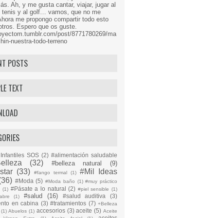
s. Ah, y me gusta cantar, viajar, jugar al
l tenis y al golf… vamos, que no me
Ahora me propongo compartir todo esto
tros. Espero que os guste.
proyectom.tumblr.com/post/8771780269/ma
hin-nuestra-todo-terreno
NT POSTS
LE TEXT
NLOAD
GORIES
Infantiles SOS
(2)
#alimentación saludable
elleza
(32)
#belleza natural
(9)
star
(33)
#Mil Ideas
#fango termal
(1)
(36)
#Moda
(5)
#Moda baño
(1)
#muy práctico
#Pásate a lo natural
(2)
n
(1)
#piel sensible
(1)
#salud
(16)
#salud auditiva
(3)
abre
(1)
ento en cabina
(3)
#tratamientos
(7)
+Belleza
accesorios
(3)
aceite
(5)
(1)
Abuelos
(1)
Aceite
aceites