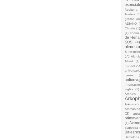
de Oliva
esencial
Aceituna 
Acelera 
grasos o
ADIANO
(
Christie
(1
(1)
ahorro
de Hena
SOS
(4
alimenta
& Hostelc
(7)
Alumi
Alfred
(1)
FLASH A
aniversari
ojeras
(
antienve
Internacio
inglés
(1)
Árboles
Arkop
Arkosueñ
Aromas na
(3)
arti
primaver
Avèn
(1)
ayurveda
Baleares
Barcelona