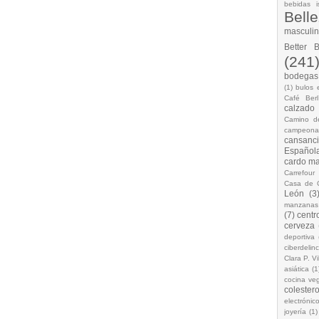
bebidas i
Bell
masculi
Better 
(241
bodegas.
(1)
bulos 
Café Berl
calzado
Camino d
campeona
cansanc
Española
cardo ma
Carrefour
Casa de 
León
(3
manzanas
(7)
centr
cerveza
deportiva
ciberdelin
Clara P. Vi
asiática
(1
cocina ve
colestero
electrónic
joyería
(1)