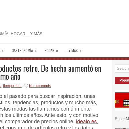
MÍA, HOGAR... Y MÁS
»
GASTRONOMÍA
»
HOGAR
»
...Y MÁS
»
-
oductos retro. De hecho aumentó en
imo año
Popul
o
,
tiempo libre
No comments
 el pasado para buscar inspiración, unas
estilos, tendencias, productos y mucho más,
A estas modas las llamamos comúnmente
n los últimos años. Ante esto, y con motivo
Super Ma
 el comparador de precios online,
idealo.es
,
el consumo de artículos retro y los datos