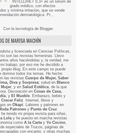
INTELLIRET 0,3+ es un sérum de
grado médico, con efectos
dos y mínima irritación, que se vende
mendación dermatológica. Pr...
Con la tecnología de
Blogger
.
LOG DE MARISA MACHÍN
odista y licenciada en Ciencias Políticas,
mío son las revistas femeninas. Llevo
ntos años haciéndolas y, la verdad, me
mi trabajo, por eso me he decidido a
i propio blog. En este campo se puede
ue domino todos los temas. He hecho
en las revistas
Cuerpo de Mujer, Saber
Prima, Diva y Sorpresa
; salud en
Blanco
 Mujer
, y en
Salud Estética
, de la que
ctora. Decoración en
Cosas de Casa,
 día
, y
El Mueble
. Embarazo, bebés y
n
Crecer Feliz
. Internet, libros y
egos en
Okapi
. Labores y patrones en
Moda Patrones
y
Punto de Cruz
.
he tenido mi propia revista para niñas,
a Lola
y he puesto en marcha revistas
ronomía como
A la Carta
y
Yo Cocino
,
de especiales de Trucos, páginas de
y escapadas con encanto, y otras muchas