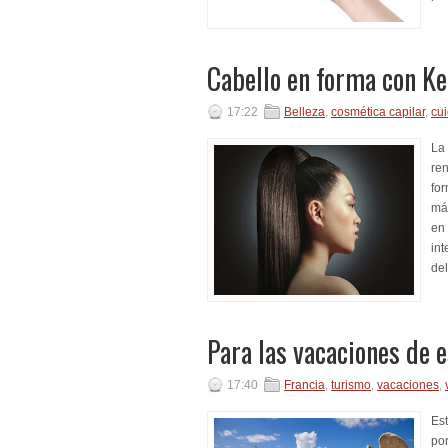
Cabello en forma con Ke
17:22
Belleza
,
cosmética capilar
,
cui
La 
ren
for
máx
en 
int
de
Para las vacaciones de 
17:40
Francia
,
turismo
,
vacaciones
,
Est
po