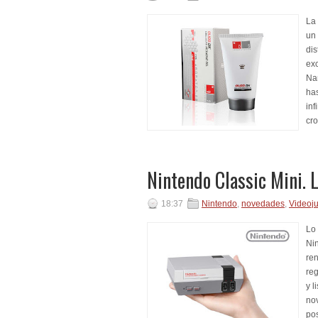
La
un 
dis
exc
Na
ha
in
cr
Nintendo Classic Mini. L
18:37
Nintendo
,
novedades
,
Videoj
Lo 
Nin
ren
reg
y l
no
pos