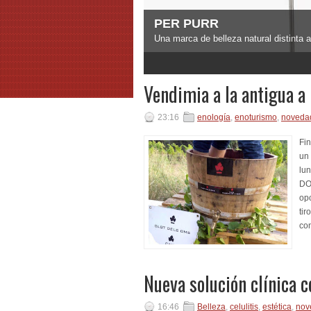
PER PURR
Una marca de belleza natural distinta 
3
4
5
Vendimia a la antigua a l
23:16
enología
,
enoturismo
,
noveda
Fin
un 
lun
DO
opc
tir
con
Nueva solución clínica c
16:46
Belleza
,
celulitis
,
estética
,
nov