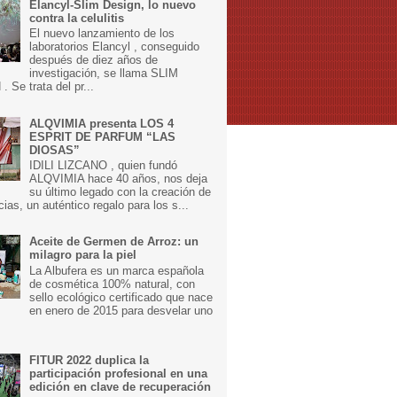
Elancyl-Slim Design, lo nuevo
contra la celulitis
El nuevo lanzamiento de los
laboratorios Elancyl , conseguido
después de diez años de
investigación, se llama SLIM
 Se trata del pr...
ALQVIMIA presenta LOS 4
ESPRIT DE PARFUM “LAS
DIOSAS”
IDILI LIZCANO , quien fundó
ALQVIMIA hace 40 años, nos deja
su último legado con la creación de
cias, un auténtico regalo para los s...
Aceite de Germen de Arroz: un
milagro para la piel
La Albufera es un marca española
de cosmética 100% natural, con
sello ecológico certificado que nace
en enero de 2015 para desvelar uno
FITUR 2022 duplica la
participación profesional en una
edición en clave de recuperación