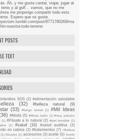
s. Ah, y me gusta cantar, viajar, jugar al
l tenis y al golf… vamos, que no me
Ahora me propongo compartir todo esto
tros. Espero que os guste.
proyectom.tumblr.com/post/8771780269/ma
hin-nuestra-todo-terreno
NT POSTS
LE TEXT
NLOAD
GORIES
Infantiles SOS
(2)
#alimentación saludable
elleza
(32)
#belleza natural
(9)
star
(33)
#Mil Ideas
#fango termal
(1)
(36)
#Moda
(5)
#Moda baño
(1)
#muy práctico
#Pásate a lo natural
(2)
n
(1)
#piel sensible
(1)
#salud
(16)
#salud auditiva
(3)
abre
(1)
ento en cabina
(3)
#tratamientos
(7)
+Belleza
accesorios
(3)
aceite
(5)
(1)
Abuelos
(1)
Aceite
aceites