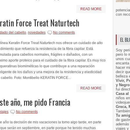
READ MORE
potencia
con reco
ratin Force Treat Naturtech
dado del cabello
,
novedades
No comments
EL B
línea Keratin Force Treat Naturtech nos ofrece un cuidado de alto
dimiento que refuerza la resistencia de la fibra capilar. Está
Soy peri
pero lo 
mulada para cabellos normales, frágiles o dañados, con un
unos cua
imo aporte proteico para el cuidado de la fibra capilar. Es muy rico
encanta 
queratinas biomiméticas lo que contribuye a una reparación
hacer m
decir q
eligente de los daños y una mejora de la resistencia y elasticidad
belleza 
l cabello. Foto: Montibello KERATIN FORCE...
Vivir, 
y Negro
READ MORE
fui dire
Casa al
niños e
este año, me pido Francia
videoju
Greca, 
También 
viajes
No comments
Tu amig
de gast
e año la decisión de mis vacaciones la tomo algo tarde, en parte
además 
rque serán en septiembre, en parte porque he tenido muchas
viajes 