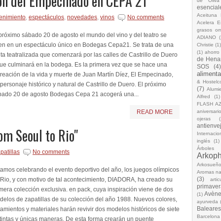
ción del Empecinado en CEPA 21
de Oliva
esencial
Aceituna 
tenimiento
,
espectáculos
,
novedades
,
vinos
No comments
Acelera 
grasos o
próximo sábado 20 de agosto el mundo del vino y del teatro se
ADIANO
(
en en un espectáculo único en Bodegas Cepa21. Se trata de una
Christie
(1
(1)
ahorro
ita teatralizada que comenzará por las calles de Castrillo de Duero
de Hena
ue culminará en la bodega. Es la primera vez que se hace una
SOS
(4
alimenta
reación de la vida y muerte de Juan Martín Díez, El Empecinado,
& Hostelc
personaje histórico y natural de Castrillo de Duero. El próximo
(7)
Alumi
bado 20 de agosto Bodegas Cepa 21 acogerá una...
Alfred
(1)
FLASH A
READ MORE
aniversari
ojeras
(
antienve
om Seoul to Rio"
Internacio
inglés
(1)
Árboles
patillas
No comments
Arkop
Arkosueñ
amos celebrando el evento deportivo del año, los juegos olímpicos
Aromas na
(3)
Rio, y con motivo de tal acontecimiento, DIADORA, ha creado su
arti
primaver
mera colección exclusiva. en pack, cuya inspiración viene de dos
Avèn
(1)
elos de zapatillas de su colección del año 1988. Nuevos colores,
ayurveda
Baleares
tamientos y materiales harán revivir dos modelos históricos de siete
Barcelona
tintas y únicas maneras. De esta forma crearán un puente