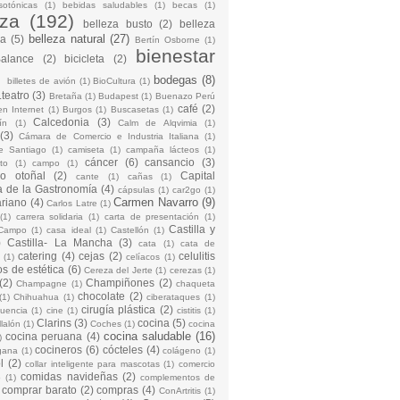
sotónicas
(1)
bebidas saludables
(1)
becas
(1)
eza
(192)
belleza busto
(2)
belleza
belleza natural
(27)
na
(5)
Bertín Osborne
(1)
bienestar
Balance
(2)
bicicleta
(2)
)
bodegas
(8)
billetes de avión
(1)
BioCultura
(1)
teatro
(3)
Bretaña
(1)
Budapest
(1)
Buenazo Perú
café
(2)
en Internet
(1)
Burgos
(1)
Buscasetas
(1)
Calcedonia
(3)
ín
(1)
Calm de Alqvimia
(1)
(3)
Cámara de Comercio e Industria Italiana
(1)
e Santiago
(1)
camiseta
(1)
campaña lácteos
(1)
cáncer
(6)
cansancio
(3)
to
(1)
campo
(1)
io otoñal
(2)
Capital
cante
(1)
cañas
(1)
 de la Gastronomía
(4)
cápsulas
(1)
car2go
(1)
Carmen Navarro
(9)
riano
(4)
Carlos Latre
(1)
(1)
carrera solidaria
(1)
carta de presentación
(1)
Castilla y
Campo
(1)
casa ideal
(1)
Castellón
(1)
)
Castilla- La Mancha
(3)
cata
(1)
cata de
catering
(4)
cejas
(2)
celulitis
(1)
celíacos
(1)
os de estética
(6)
Cereza del Jerte
(1)
cerezas
(1)
(2)
Champiñones
(2)
Champagne
(1)
chaqueta
chocolate
(2)
(1)
Chihuahua
(1)
ciberataques
(1)
cirugía plástica
(2)
cuencia
(1)
cine
(1)
cistitis
(1)
Clarins
(3)
cocina
(5)
llalón
(1)
Coches
(1)
cocina
cocina saludable
(16)
cocina peruana
(4)
)
cocineros
(6)
cócteles
(4)
gana
(1)
colágeno
(1)
l
(2)
collar inteligente para mascotas
(1)
comercio
comidas navideñas
(2)
o
(1)
complementos de
comprar barato
(2)
compras
(4)
ConArtritis
(1)