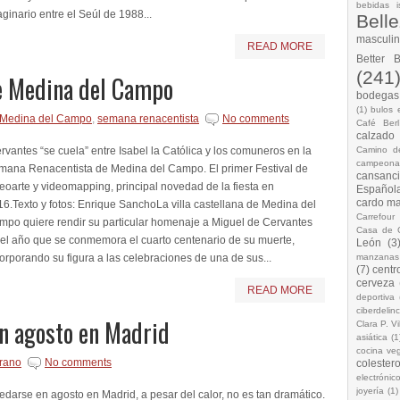
bebidas i
ginario entre el Seúl de 1988...
Bell
masculi
READ MORE
Better 
(241
e Medina del Campo
bodegas.
(1)
bulos 
Medina del Campo
,
semana renacentista
No comments
Café Berl
calzado
vantes “se cuela” entre Isabel la Católica y los comuneros en la
Camino d
campeona
mana Renacentista de Medina del Campo. El primer Festival de
cansanc
eoarte y videomapping, principal novedad de la fiesta en
Española
cardo ma
6.Texto y fotos: Enrique SanchoLa villa castellana de Medina del
Carrefour
mpo quiere rendir su particular homenaje a Miguel de Cervantes
Casa de 
 el año que se conmemora el cuarto centenario de su muerte,
León
(3
orporando su figura a las celebraciones de una de sus...
manzanas
(7)
centr
cerveza
READ MORE
deportiva
ciberdelin
en agosto en Madrid
Clara P. Vi
asiática
(1
cocina ve
rano
No comments
colestero
electrónic
joyería
(1)
darse en agosto en Madrid, a pesar del calor, no es tan dramático.