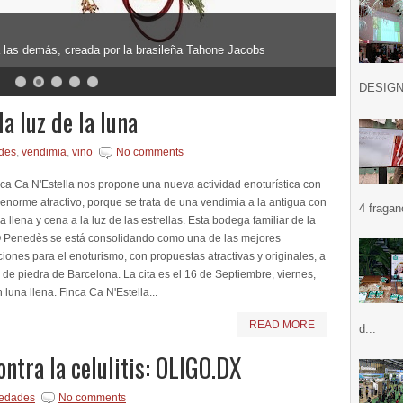
a las demás, creada por la brasileña Tahone Jacobs
DESIGN .
a luz de la luna
des
,
vendimia
,
vino
No comments
ca Ca N'Estella nos propone una nueva actividad enoturística con
enorme atractivo, porque se trata de una vendimia a la antigua con
4 fragan
a llena y cena a la luz de las estrellas. Esta bodega familiar de la
 Penedès se está consolidando como una de las mejores
iones para el enoturismo, con propuestas atractivas y originales, a
o de piedra de Barcelona. La cita es el 16 de Septiembre, viernes,
 luna llena. Finca Ca N'Estella...
READ MORE
d...
ontra la celulitis: OLIGO.DX
edades
No comments