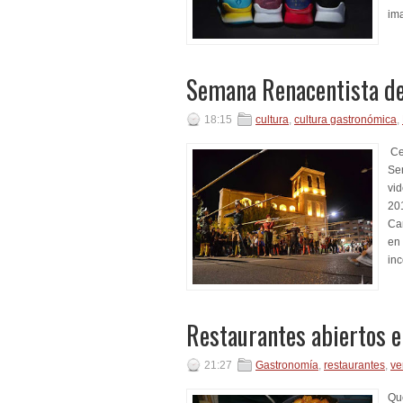
ima
Semana Renacentista d
18:15
cultura
,
cultura gastronómica
,
Cer
Se
vid
201
Ca
en
inc
Restaurantes abiertos 
21:27
Gastronomía
,
restaurantes
,
ve
Que