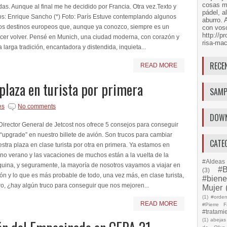
cosas má
as. Aunque al final me he decidido por Francia. Otra vez.Texto y
pádel, a
os: Enrique Sancho (*) Foto: París Estuve contemplando algunos
aburro. 
ros destinos europeos que, aunque ya conozco, siempre es un
con voso
http://
acer volver. Pensé en Munich, una ciudad moderna, con corazón y
risa-mac
 larga tradición, encantadora y distendida, inquieta...
RECE
READ MORE
plaza en turista por primera
SAMP
es
No comments
DOW
Director General de Jetcost nos ofrece 5 consejos para conseguir
“upgrade” en nuestro billete de avión. Son trucos para cambiar
CATE
stra plaza en clase turista por otra en primera. Ya estamos en
no verano y las vacaciones de muchos están a la vuelta de la
#Aldeas 
uina, y seguramente, la mayoría de nosotros vayamos a viajar en
#B
(3)
ón y lo que es más probable de todo, una vez más, en clase turista,
#biene
o, ¿hay algún truco para conseguir que nos mejoren...
Mujer
(1)
#orde
READ MORE
#Pierre F
#tratami
(1)
abejas