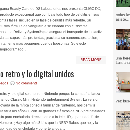
 gama Beauty Care de DS Laboratories nos presenta OLIGO.DX,
producto excepcional que combate todo tipo de celulitis en sus
todas la
asiste...
tintas fases, incluso en la fase de celulitis más rebelde. Su
lusiva fórmula de vanguardia se elabora con el sistema
nosome Delivery System® que asegura el transporte de los activos
sta las capas más profundas, gracias a su nanoencapsulación,
finitamente más pequeños que los liposomas. Su efecto
onoprogramado...
una here
READ MORE
Luisiana
o retro y lo digital unidos
uegos
No comments
retro y lo digital se unen en Nintendo porque la compañía lanza
tendo Classic Mini: Nintendo Entertainment System. La versión
vez bus
ovada de la mítica consola familiar de Nintendo, nos permite
resar a los años 80 con 30 grandes clásicos de NES preinstalados
ista para enchufarla directamente a la tele HD, a partir del 11 de
viembre. ¿Hay algo más 8-bits que la NES? Sabes que no, y la
ibilidad de enchufarla y ponerte a jugar...