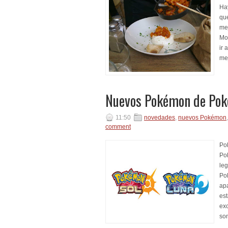
Hay
que
me
Moz
ir 
mej
Nuevos Pokémon de Pok
11:50
novedades
,
nuevos Pokémon
comment
Po
Po
le
Po
ap
est
exc
son