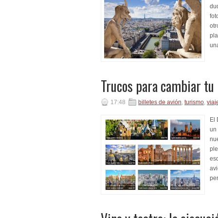
dud
fot
ot
pl
una
Trucos para cambiar tu 
17:48
billetes de avión
,
turismo
,
viaj
El 
un 
nue
ple
esq
avi
per