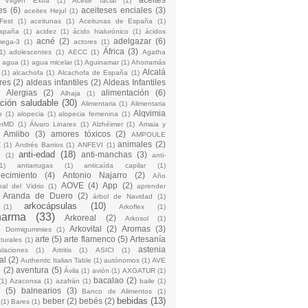
 Virgen Extra
(1)
Aceite facial
(1)
es
(6)
aceiteses enciales
(3)
aceites Hejul
(1)
Fest
(1)
aceitunas
(1)
Aceitunas de España
(1)
España
(1)
acidez
(1)
ácido hialurónico
(1)
ácidos
acné
(2)
adelgazar
(6)
mega-3
(1)
actores
(1)
África
(3)
1)
adolescentes
(1)
AECC
(1)
Agatha
)
agua
(1)
agua micelar
(1)
Aguinamar
(1)
Ahorramás
Alcalá
(1)
alcachofa
(1)
Alcachofa de España
(1)
res
(2)
aldeas infantiles
(2)
Aldeas Infantiles
)
Alergias
(2)
alimentación
(6)
Alhaja
(1)
ción saludable
(30)
Alimentaria
(1)
Alimentaria
Alqvimia
o
(1)
alopecia
(1)
alopecia femenina
(1)
erMD
(1)
Álvaro Linares
(1)
Alzhéimer
(1)
Amaia y
Amiibo
(3)
amores tóxicos
(2)
AMPOULE
animales
(2)
Z
(1)
Andrés Barrios
(1)
ANFEVI
(1)
anti-edad
(18)
anti-manchas
(3)
o
(1)
anti-
1)
antiarrugas
(1)
anticaída capilar
(1)
jecimiento
(4)
Antonio Najarro
(2)
Año
AOVE
(4)
App
(2)
nal del Vidrio
(1)
aprender
Aranda de Duero
(2)
árbol de Navidad
(1)
arkocápsulas
(10)
(1)
Arkoflex
(1)
harma
(33)
Arkoreal
(2)
Arkosol
(1)
Arkovital
(2)
Aromas
(3)
o Dormigummies
(1)
arte
(5)
arte flamenco
(5)
Artesanía
turales
(1)
astenia
culaciones
(1)
Artritis
(1)
ASICI
(1)
al
(2)
Authentic Italian Table
(1)
autónomos
(1)
AVE
e
(2)
aventura
(5)
Ávila
(1)
avión
(1)
AXGATUR
(1)
bacalao
(2)
(1)
Azaconsa
(1)
azafrán
(1)
baile
(1)
(5)
balnearios
(3)
Banco de Alimentos
(1)
bebidas
(13)
beber
(2)
bebés
(2)
(1)
Bares
(1)