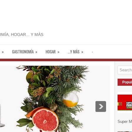
MÍA, HOGAR... Y MÁS
»
GASTRONOMÍA
»
HOGAR
»
...Y MÁS
»
-
Popul
Super Ma