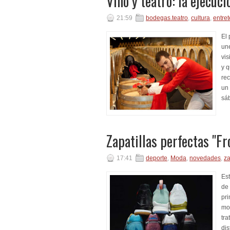
Vino y teatro: la ejecu
21:59
bodegas.teatro
,
cultura
,
entre
El 
un
vis
y q
rec
un 
sá
Zapatillas perfectas "Fr
17:41
deporte
,
Moda
,
novedades
,
za
Est
de 
pri
mod
tra
dis