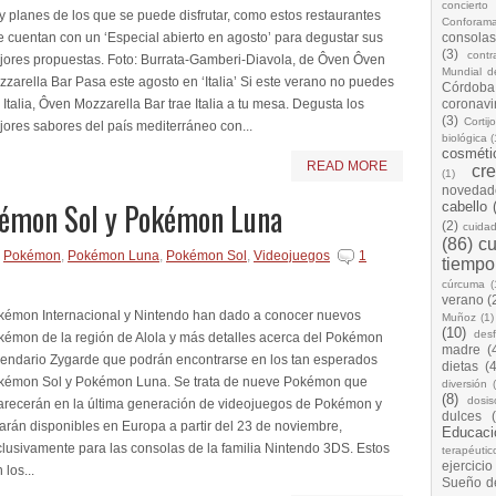
concierto
 planes de los que se puede disfrutar, como estos restaurantes
Conforam
 cuentan con un ‘Especial abierto en agosto’ para degustar sus
consolas
(3)
cont
jores propuestas. Foto: Burrata-Gamberi-Diavola, de Ôven Ôven
Mundial d
zarella Bar Pasa este agosto en ‘Italia’ Si este verano no puedes
Córdoba
a Italia, Ôven Mozzarella Bar trae Italia a tu mesa. Degusta los
coronavi
(3)
Cortij
ores sabores del país mediterráneo con...
biológica
(
cosméti
READ MORE
cr
(1)
novedad
émon Sol y Pokémon Luna
cabello
(2)
cuida
(86)
cu
,
Pokémon
,
Pokémon Luna
,
Pokémon Sol
,
Videojuegos
1
tiempo
cúrcuma
(
verano
(
kémon Internacional y Nintendo han dado a conocer nuevos
Muñoz
(1)
(10)
desf
kémon de la región de Alola y más detalles acerca del Pokémon
madre
(
gendario Zygarde que podrán encontrarse en los tan esperados
dietas
(4
kémon Sol y Pokémon Luna. Se trata de nueve Pokémon que
diversión
(8)
dosis
arecerán en la última generación de videojuegos de Pokémon y
dulces
arán disponibles en Europa a partir del 23 de noviembre,
Educaci
lusivamente para las consolas de la familia Nintendo 3DS. Estos
terapéutic
ejercicio
 los...
Sueño d