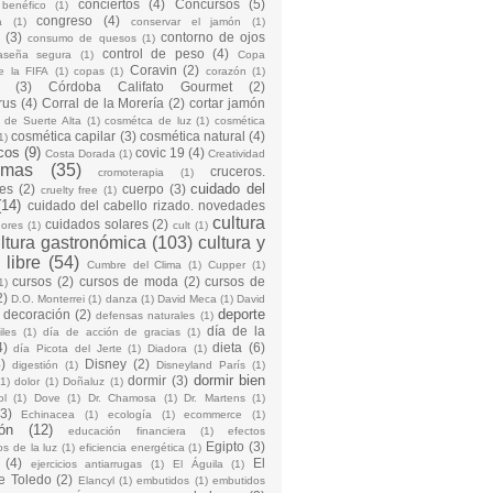
conciertos
(4)
Concursos
(5)
 benéfico
(1)
congreso
(4)
a
(1)
conservar el jamón
(1)
(3)
contorno de ojos
consumo de quesos
(1)
control de peso
(4)
raseña segura
(1)
Copa
Coravin
(2)
e la FIFA
(1)
copas
(1)
corazón
(1)
(3)
Córdoba Califato Gourmet
(2)
rus
(4)
Corral de la Morería
(2)
cortar jamón
o de Suerte Alta
(1)
cosmétca de luz
(1)
cosmética
cosmética capilar
(3)
cosmética natural
(4)
1)
cos
(9)
covic 19
(4)
Costa Dorada
(1)
Creatividad
emas
(35)
cruceros.
cromoterapia
(1)
cuidado del
es
(2)
cuerpo
(3)
cruelty free
(1)
(14)
cuidado del cabello rizado. novedades
cultura
cuidados solares
(2)
dores
(1)
cult
(1)
ltura gastronómica
(103)
cultura y
 libre
(54)
Cumbre del Clima
(1)
Cupper
(1)
cursos
(2)
cursos de moda
(2)
cursos de
1)
2)
D.O. Monterrei
(1)
danza
(1)
David Meca
(1)
David
deporte
decoración
(2)
defensas naturales
(1)
día de la
iles
(1)
día de acción de gracias
(1)
4)
dieta
(6)
día Picota del Jerte
(1)
Diadora
(1)
)
Disney
(2)
digestión
(1)
Disneyland París
(1)
dormir bien
dormir
(3)
(1)
dolor
(1)
Doñaluz
(1)
ol
(1)
Dove
(1)
Dr. Chamosa
(1)
Dr. Martens
(1)
(3)
Echinacea
(1)
ecología
(1)
ecommerce
(1)
ón
(12)
educación financiera
(1)
efectos
Egipto
(3)
os de la luz
(1)
eficiencia energética
(1)
(4)
El
ejercicios antiarrugas
(1)
El Águila
(1)
e Toledo
(2)
Elancyl
(1)
embutidos
(1)
embutidos