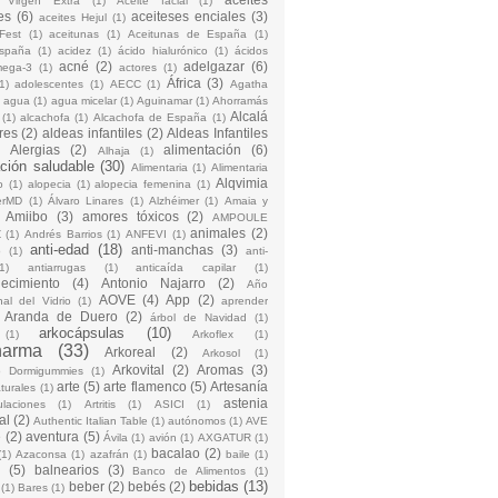
 Virgen Extra
(1)
Aceite facial
(1)
es
(6)
aceiteses enciales
(3)
aceites Hejul
(1)
Fest
(1)
aceitunas
(1)
Aceitunas de España
(1)
España
(1)
acidez
(1)
ácido hialurónico
(1)
ácidos
acné
(2)
adelgazar
(6)
mega-3
(1)
actores
(1)
África
(3)
1)
adolescentes
(1)
AECC
(1)
Agatha
)
agua
(1)
agua micelar
(1)
Aguinamar
(1)
Ahorramás
Alcalá
(1)
alcachofa
(1)
Alcachofa de España
(1)
res
(2)
aldeas infantiles
(2)
Aldeas Infantiles
)
Alergias
(2)
alimentación
(6)
Alhaja
(1)
ción saludable
(30)
Alimentaria
(1)
Alimentaria
Alqvimia
o
(1)
alopecia
(1)
alopecia femenina
(1)
erMD
(1)
Álvaro Linares
(1)
Alzhéimer
(1)
Amaia y
Amiibo
(3)
amores tóxicos
(2)
AMPOULE
animales
(2)
Z
(1)
Andrés Barrios
(1)
ANFEVI
(1)
anti-edad
(18)
anti-manchas
(3)
o
(1)
anti-
1)
antiarrugas
(1)
anticaída capilar
(1)
jecimiento
(4)
Antonio Najarro
(2)
Año
AOVE
(4)
App
(2)
nal del Vidrio
(1)
aprender
Aranda de Duero
(2)
árbol de Navidad
(1)
arkocápsulas
(10)
(1)
Arkoflex
(1)
harma
(33)
Arkoreal
(2)
Arkosol
(1)
Arkovital
(2)
Aromas
(3)
o Dormigummies
(1)
arte
(5)
arte flamenco
(5)
Artesanía
turales
(1)
astenia
culaciones
(1)
Artritis
(1)
ASICI
(1)
al
(2)
Authentic Italian Table
(1)
autónomos
(1)
AVE
e
(2)
aventura
(5)
Ávila
(1)
avión
(1)
AXGATUR
(1)
bacalao
(2)
(1)
Azaconsa
(1)
azafrán
(1)
baile
(1)
(5)
balnearios
(3)
Banco de Alimentos
(1)
bebidas
(13)
beber
(2)
bebés
(2)
(1)
Bares
(1)