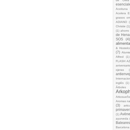
de Oliva
esencial
Aceituna 
Acelera 
grasos o
ADIANO
(
Christie
(1
(1)
ahorro
de Hena
SOS
(4
alimenta
& Hostelc
(7)
Alumi
Alfred
(1)
FLASH A
aniversari
ojeras
(
antienve
Internacio
inglés
(1)
Árboles
Arkop
Arkosueñ
Aromas na
(3)
arti
primaver
Avèn
(1)
ayurveda
Baleares
Barcelona