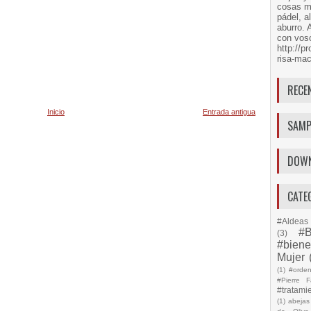
cosas má
pádel, a
aburro. 
con voso
http://
risa-mac
RECE
Inicio
Entrada antigua
SAMP
DOW
CATE
#Aldeas 
#B
(3)
#biene
Mujer
(1)
#orde
#Pierre F
#tratami
(1)
abejas