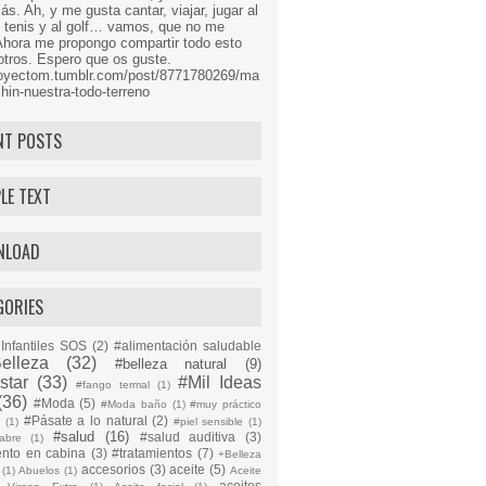
s. Ah, y me gusta cantar, viajar, jugar al
l tenis y al golf… vamos, que no me
Ahora me propongo compartir todo esto
tros. Espero que os guste.
proyectom.tumblr.com/post/8771780269/ma
hin-nuestra-todo-terreno
NT POSTS
LE TEXT
NLOAD
GORIES
Infantiles SOS
(2)
#alimentación saludable
elleza
(32)
#belleza natural
(9)
star
(33)
#Mil Ideas
#fango termal
(1)
(36)
#Moda
(5)
#Moda baño
(1)
#muy práctico
#Pásate a lo natural
(2)
n
(1)
#piel sensible
(1)
#salud
(16)
#salud auditiva
(3)
abre
(1)
ento en cabina
(3)
#tratamientos
(7)
+Belleza
accesorios
(3)
aceite
(5)
(1)
Abuelos
(1)
Aceite
aceites