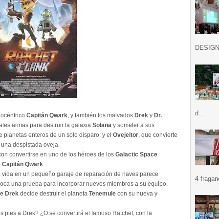
DESIGN .
d...
gocéntrico
Capitán Qwark
, y también los malvados
Drek
y
Dr.
ales armas para destruir la galaxia
Solana
y someter a sus
e planetas enteros de un solo disparo; y el
Ovejeitor
, que convierte
 una despistada oveja.
con convertirse en uno de los héroes de los
Galactic Space
o
Capitán Qwark
.
sa vida en un pequeño garaje de reparación de naves parece
4 fragan
voca una prueba para incorporar nuevos miembros a su equipo.
te Drek
decide destruir el planeta
Tenemule
con su nueva y
s pies a Drek? ¿O se convertirá el famoso Ratchet, con la