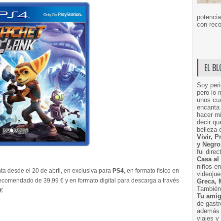
potencia
con reco
EL B
Soy peri
pero lo 
unos cua
encanta 
hacer m
decir q
belleza 
Vivir, 
y Negro
fui dire
Casa al
niños e
nta desde el 20 de abril, en exclusiva para
PS4
, en formato físico en
videoju
recomendado de 39,99 € y en formato digital para descarga a través
Greca, 
También 
 €
Tu amig
de gast
además 
viajes 