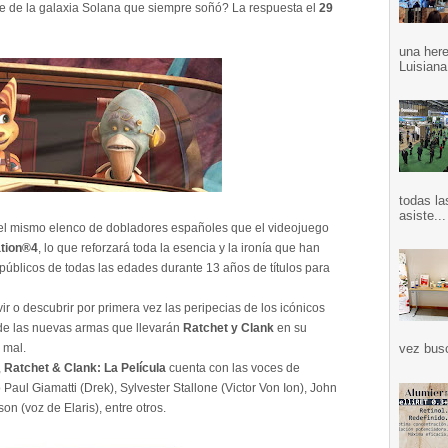
oe de la galaxia Solana que siempre soñó? La respuesta el
29
una here
Luisiana
todas la
asiste...
el mismo elenco de dobladores españoles que el videojuego
ation®4
, lo que reforzará toda la esencia y la ironía que han
 públicos de todas las edades durante 13 años de títulos para
ir o descubrir por primera vez las peripecias de los icónicos
 de las nuevas armas que llevarán
Ratchet y Clank
en su
 mal.
vez bus
,
Ratchet & Clank: La Película
cuenta con las voces de
aul Giamatti (Drek), Sylvester Stallone (Victor Von Ion), John
 (voz de Elaris), entre otros.