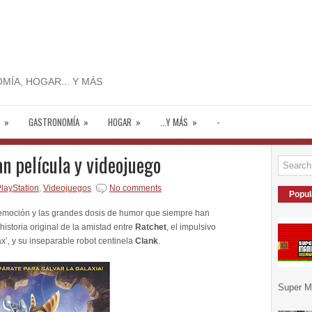
MÍA, HOGAR... Y MÁS
»
GASTRONOMÍA
»
HOGAR
»
...Y MÁS
»
-
n película y videojuego
layStation
,
Videojuegos
No comments
Popul
 emoción y las grandes dosis de humor que siempre han
 historia original de la amistad entre
Ratchet
, el impulsivo
x’, y su inseparable robot centinela
Clank
.
Super Ma