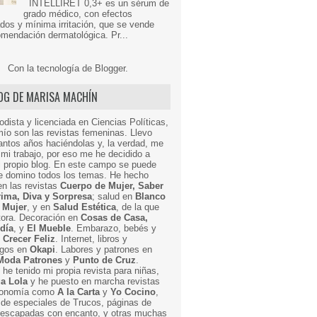
INTELLIRET 0,3+ es un sérum de
grado médico, con efectos
dos y mínima irritación, que se vende
mendación dermatológica. Pr...
Con la tecnología de
Blogger
.
LOG DE MARISA MACHÍN
odista y licenciada en Ciencias Políticas,
mío son las revistas femeninas. Llevo
ntos años haciéndolas y, la verdad, me
mi trabajo, por eso me he decidido a
i propio blog. En este campo se puede
ue domino todos los temas. He hecho
en las revistas
Cuerpo de Mujer, Saber
Prima, Diva y Sorpresa
; salud en
Blanco
 Mujer
, y en
Salud Estética
, de la que
ctora. Decoración en
Cosas de Casa,
 día
, y
El Mueble
. Embarazo, bebés y
n
Crecer Feliz
. Internet, libros y
egos en
Okapi
. Labores y patrones en
Moda Patrones
y
Punto de Cruz
.
he tenido mi propia revista para niñas,
a Lola
y he puesto en marcha revistas
ronomía como
A la Carta
y
Yo Cocino
,
de especiales de Trucos, páginas de
y escapadas con encanto, y otras muchas