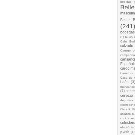
bebidas i
Bell
masculi
Better 
(241
bodegas.
(1)
bulos 
Café Berl
calzado
Camino d
campeona
cansanc
Española
cardo ma
Carrefour
Casa de 
León
(3
manzanas
(7)
centr
cerveza
deportiva
ciberdelin
Clara P. Vi
asiática
(1
cocina ve
colestero
electrónic
joyería
(1)