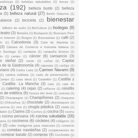
sotónicas
(1)
bebidas saludables
(1)
becas
(1)
eza
(192)
belleza busto
(2)
belleza
belleza natural
(27)
na
(5)
Bertín Osborne
(1)
bienestar
Balance
(2)
bicicleta
(2)
)
bodegas
(8)
billetes de avión
(1)
BioCultura
(1)
teatro
(3)
Bretaña
(1)
Budapest
(1)
Buenazo Perú
café
(2)
en Internet
(1)
Burgos
(1)
Buscasetas
(1)
Calcedonia
(3)
ín
(1)
Calm de Alqvimia
(1)
(3)
Cámara de Comercio e Industria Italiana
(1)
e Santiago
(1)
camiseta
(1)
campaña lácteos
(1)
cáncer
(6)
cansancio
(3)
to
(1)
campo
(1)
io otoñal
(2)
Capital
cante
(1)
cañas
(1)
 de la Gastronomía
(4)
cápsulas
(1)
car2go
(1)
Carmen Navarro
(9)
riano
(4)
Carlos Latre
(1)
(1)
carrera solidaria
(1)
carta de presentación
(1)
Castilla y
Campo
(1)
casa ideal
(1)
Castellón
(1)
)
Castilla- La Mancha
(3)
cata
(1)
cata de
catering
(4)
cejas
(2)
celulitis
(1)
celíacos
(1)
os de estética
(6)
Cereza del Jerte
(1)
cerezas
(1)
(2)
Champiñones
(2)
Champagne
(1)
chaqueta
chocolate
(2)
(1)
Chihuahua
(1)
ciberataques
(1)
cirugía plástica
(2)
cuencia
(1)
cine
(1)
cistitis
(1)
Clarins
(3)
cocina
(5)
llalón
(1)
Coches
(1)
cocina
cocina saludable
(16)
cocina peruana
(4)
)
cocineros
(6)
cócteles
(4)
gana
(1)
colágeno
(1)
l
(2)
collar inteligente para mascotas
(1)
comercio
comidas navideñas
(2)
o
(1)
complementos de
comprar barato
(2)
compras
(4)
ConArtritis
(1)