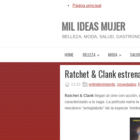
Página principal
MIL IDEAS MUJER
BELLEZA, MODA, SALUD, GASTRONO
HOME
BELLEZA
»
MODA
»
SALUD
Ratchet & Clank estrena
13:22
entretenimiento
,
novedades
,
P
Ratchet & Clank
llegan al cine con acción,
caracterizado a la saga. La película narra la
mecánico “arreglatodo” de la especie ‘lomba