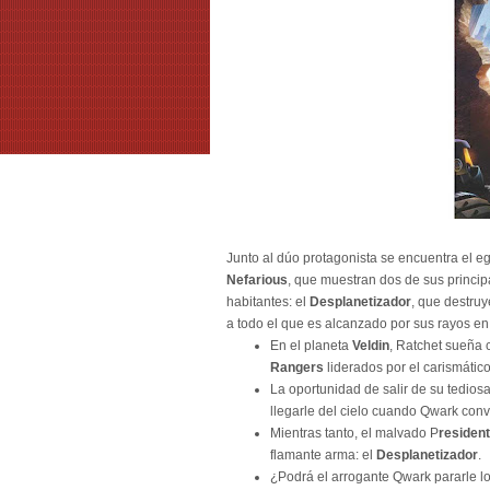
Junto al dúo protagonista se encuentra el e
Nefarious
, que muestran dos de sus princip
habitantes: el
Desplanetizador
, que destruy
a todo el que es alcanzado por sus rayos en
En el planeta
Veldin
, Ratchet sueña 
Rangers
liderados por el carismátic
La oportunidad de salir de su tedio
llegarle del cielo cuando Qwark con
Mientras tanto, el malvado P
residen
flamante arma: el
Desplanetizador
.
¿Podrá el arrogante Qwark pararle lo