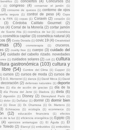
conciertos
(4)
Concursos
(5)
 benéfico
(1)
congreso
(4)
a
(1)
conservar el jamón
(1)
(3)
contorno de ojos
consumo de quesos
(1)
control de peso
(4)
raseña segura
(1)
Copa
Coravin
(2)
e la FIFA
(1)
copas
(1)
corazón
(1)
(3)
Córdoba Califato Gourmet
(2)
rus
(4)
Corral de la Morería
(2)
cortar jamón
o de Suerte Alta
(1)
cosmétca de luz
(1)
cosmética
cosmética capilar
(3)
cosmética natural
(4)
1)
cos
(9)
covic 19
(4)
Costa Dorada
(1)
Creatividad
emas
(35)
cruceros.
cromoterapia
(1)
cuidado del
es
(2)
cuerpo
(3)
cruelty free
(1)
(14)
cuidado del cabello rizado. novedades
cultura
cuidados solares
(2)
dores
(1)
cult
(1)
ltura gastronómica
(103)
cultura y
 libre
(54)
Cumbre del Clima
(1)
Cupper
(1)
cursos
(2)
cursos de moda
(2)
cursos de
1)
2)
D.O. Monterrei
(1)
danza
(1)
David Meca
(1)
David
deporte
decoración
(2)
defensas naturales
(1)
día de la
iles
(1)
día de acción de gracias
(1)
4)
dieta
(6)
día Picota del Jerte
(1)
Diadora
(1)
)
Disney
(2)
digestión
(1)
Disneyland París
(1)
dormir bien
dormir
(3)
(1)
dolor
(1)
Doñaluz
(1)
ol
(1)
Dove
(1)
Dr. Chamosa
(1)
Dr. Martens
(1)
(3)
Echinacea
(1)
ecología
(1)
ecommerce
(1)
ón
(12)
educación financiera
(1)
efectos
Egipto
(3)
os de la luz
(1)
eficiencia energética
(1)
(4)
El
ejercicios antiarrugas
(1)
El Águila
(1)
e Toledo
(2)
Elancyl
(1)
embutidos
(1)
embutidos