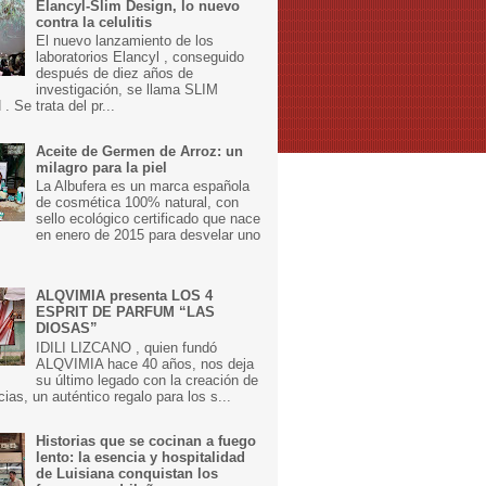
Elancyl-Slim Design, lo nuevo
contra la celulitis
El nuevo lanzamiento de los
laboratorios Elancyl , conseguido
después de diez años de
investigación, se llama SLIM
 Se trata del pr...
Aceite de Germen de Arroz: un
milagro para la piel
La Albufera es un marca española
de cosmética 100% natural, con
sello ecológico certificado que nace
en enero de 2015 para desvelar uno
ALQVIMIA presenta LOS 4
ESPRIT DE PARFUM “LAS
DIOSAS”
IDILI LIZCANO , quien fundó
ALQVIMIA hace 40 años, nos deja
su último legado con la creación de
cias, un auténtico regalo para los s...
Historias que se cocinan a fuego
lento: la esencia y hospitalidad
de Luisiana conquistan los