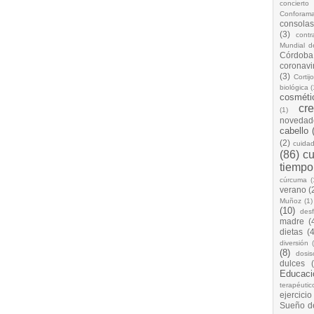
concierto
Conforam
consolas
(3)
cont
Mundial d
Córdoba
coronavi
(3)
Cortij
biológica
(
cosméti
cr
(1)
novedad
cabello
(2)
cuida
(86)
cu
tiempo
cúrcuma
(
verano
(
Muñoz
(1)
(10)
desf
madre
(
dietas
(4
diversión
(8)
dosis
dulces
Educaci
terapéutic
ejercicio
Sueño d