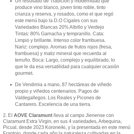
Un resultado de Tradición y modernidad que
produce vino blanco, joven tinto roble, tinto
crianza y reserva, y rosados, como el que regó
este menú bajo la D.O Cigales con sus
Variedades Blancas 20% Albillo y Verdejo
Tintas: 80% Garnacha y tempranillo. Cata:
Limpio y brillante. Intenso color frambuesa.
Nariz: complejo. Aromas de frutos rojos (fresa,
frambuesa) y matiz mineral que recuerda al
terruño. Boca: Largo, complejo y equilibrado, lo
que le da esa versatilidad para cualquier ocasión
gourmet.
De Vendimia a mano, 87 hectáreas de viñedo
propio y viñedos centenarios. Pagos de
Valdegallegos. Los Reales y Picones de
Cantarero. Excelencia de una tierra.
2. El
AOVE Claramunt
lleva al
campo Jienense con
Claramunt Extra Virgin, en sus 4 variedades, Arbequina,
Picual, desde 2023 Koroneiki, y la presentada en este menú
Frantoio, donde cada año la naturaleza cultivadas en la