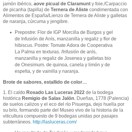
jamón ibérico,
aove picual de Claramunt
y foie./Carpaccio
de picanha (tapilla) de
Ternera de Aliste
condimentada con
Alimentos de España/Lienzo de Ternera de Aliste y galletas
de naranja, cúrcuma y jengibre.
Prepostre: Flor de IGP Morcilla de Burgos y gel
de Infusión de Anís, manzanilla y regaliz y flor de
hibiscus. Postre: Tomate Adora de Cooperativa
La Palma en texturas. /Infusión de anís,
manzanilla y regaliz de Josenea y galletas bio
de Onesimum.
de quinoa, canela y limón y de
espelta, y de vainilla y naranja.
Brote de sabores, estallido de color…
1. El caldo
Rosado Las Luceras 2022
de la bodega
histórica
Remigio de Salas Jalón
. Dueñas, 1778 (Palencia)
de suelos calizos y el eco del río Pisuerga, dejo huella por
su brío, formando parte del Museo vivo de la historia de la
viticultura compuesto de 9 bodegas unidas por pasajes
subterráneos.
http://lasluceras.com/