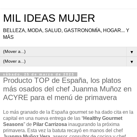
MIL IDEAS MUJER
BELLEZA, MODA, SALUD, GASTRONOMÍA, HOGAR... Y
MÁS
▼
▼
sábado, 25 de marzo de 2023
Producto TOP de España, los platos
más osados del chef Juanma Muñoz en
ACYRE para el menú de primavera
Lo más granado de la España gourmet se ha dado cita en la
capital en una nueva entrega de las “
Healthy Gourmet
Seasons
” de
Pilar Carrizosa
inaugurando la próxima
primavera. Esta vez la batuta recayó en manos del
chef
Juanma Muñoz Vera
, asesor, consultor de cocina y chef