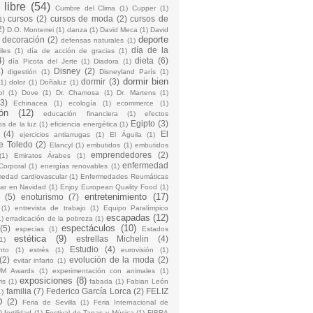
 libre
(54)
Cumbre del Clima
(1)
Cupper
(1)
cursos
(2)
cursos de moda
(2)
cursos de
1)
2)
D.O. Monterrei
(1)
danza
(1)
David Meca
(1)
David
deporte
decoración
(2)
defensas naturales
(1)
día de la
iles
(1)
día de acción de gracias
(1)
4)
dieta
(6)
día Picota del Jerte
(1)
Diadora
(1)
)
Disney
(2)
digestión
(1)
Disneyland París
(1)
dormir bien
dormir
(3)
(1)
dolor
(1)
Doñaluz
(1)
ol
(1)
Dove
(1)
Dr. Chamosa
(1)
Dr. Martens
(1)
(3)
Echinacea
(1)
ecología
(1)
ecommerce
(1)
ón
(12)
educación financiera
(1)
efectos
Egipto
(3)
os de la luz
(1)
eficiencia energética
(1)
(4)
El
ejercicios antiarrugas
(1)
El Águila
(1)
e Toledo
(2)
Elancyl
(1)
embutidos
(1)
embutidos
emprendedores
(2)
(1)
Emiratos Árabes
(1)
enfermedad
Corporal
(1)
energías renovables
(1)
medad cardiovascular
(1)
Enfermedades Reumáticas
ar en Navidad
(1)
Enjoy European Quality Food
(1)
entretenimiento
(17)
(5)
enoturismo
(7)
(1)
entrevista de trabajo
(1)
Equipo Paralímpico
escapadas
(12)
1)
erradicación de la pobreza
(1)
espectáculos
(10)
(5)
especias
(1)
Estados
estética
(9)
estrellas Michelin
(4)
1)
Estudio
(4)
nto
(1)
estrés
(1)
eurovisión
(1)
(2)
evolución de la moda
(2)
evitar infarto
(1)
M Awards
(1)
experimentación con animales
(1)
exposiciones
(8)
is
(1)
fabada
(1)
Fabian León
familia
(7)
Federico García Lorca
(2)
FELIZ
1)
D
(2)
Feria de Sevilla
(1)
Feria Internacional de
)
fertilidad
(1)
Festival de Tapas y Música
(1)
FIBRA