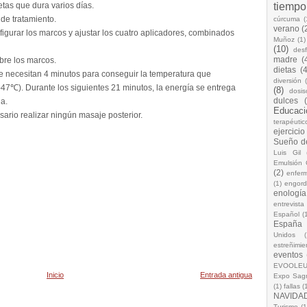
tas que dura varios días.
tiempo
 de tratamiento.
cúrcuma
(
verano
(
igurar los marcos y ajustar los cuatro aplicadores, combinados
Muñoz
(1)
(10)
desf
madre
(
obre los marcos.
dietas
(4
Se necesitan 4 minutos para conseguir la temperatura que
diversión
2-47℃). Durante los siguientes 21 minutos, la energía se entrega
(8)
dosis
dulces
a.
Educaci
sario realizar ningún masaje posterior.
terapéutic
ejercicio
Sueño d
Luis Gil
Emulsión 
(2)
enfer
(1)
engord
enología
entrevista
Español
(
España
Unidos
(
estreñimie
eventos
EVOOLEU
Inicio
Entrada antigua
Expo Sagr
(1)
fallas
(
NAVIDA
Turismo
(1