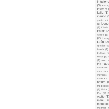
infusion
(3)
Insta
Internet
Italia
(3)
ibérico
(
gastro mic
juego
(1)
(1)
Krissia
Palma
(2
Globe
(1)
(2)
Lavap
León
(2)
lipoláser
(
lotería
(1)
LUMAS
(1
Week
(1)
(1)
manch
(4)
maqui
Vaquerizo
mascotas
mayores
medicina d
natural
(
Medioamb
(1)
Meliá
(
Paz
(1)
otoño
(3
menú so
mercadill
Madriles 