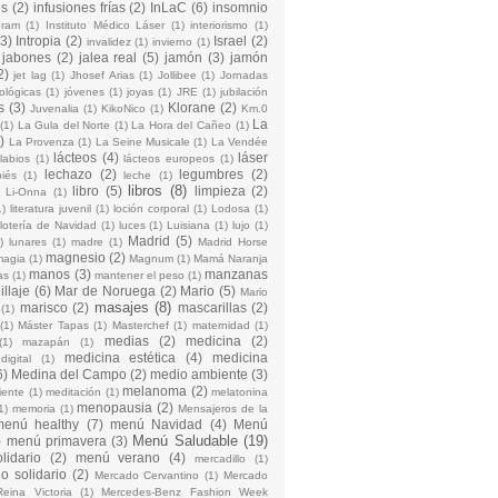
es
(2)
infusiones frías
(2)
InLaC
(6)
insomnio
gram
(1)
Instituto Médico Láser
(1)
interiorismo
(1)
(3)
Intropia
(2)
Israel
(2)
invalidez
(1)
invierno
(1)
jabones
(2)
jalea real
(5)
jamón
(3)
jamón
2)
jet lag
(1)
Jhosef Arias
(1)
Jollibee
(1)
Jornadas
ológicas
(1)
jóvenes
(1)
joyas
(1)
JRE
(1)
jubilación
s
(3)
Klorane
(2)
Juvenalia
(1)
KikoNico
(1)
Km.0
La
(1)
La Gula del Norte
(1)
La Hora del Cañeo
(1)
)
La Provenza
(1)
La Seine Musicale
(1)
La Vendée
lácteos
(4)
láser
labios
(1)
lácteos europeos
(1)
lechazo
(2)
legumbres
(2)
iés
(1)
leche
(1)
libros
(8)
libro
(5)
limpieza
(2)
Li-Onna
(1)
1)
literatura juvenil
(1)
loción corporal
(1)
Lodosa
(1)
lotería de Navidad
(1)
luces
(1)
Luisiana
(1)
lujo
(1)
Madrid
(5)
)
lunares
(1)
madre
(1)
Madrid Horse
magnesio
(2)
magia
(1)
Magnum
(1)
Mamá Naranja
manos
(3)
manzanas
as
(1)
mantener el peso
(1)
llaje
(6)
Mar de Noruega
(2)
Mario
(5)
Mario
masajes
(8)
marisco
(2)
mascarillas
(2)
(1)
(1)
Máster Tapas
(1)
Masterchef
(1)
maternidad
(1)
medias
(2)
medicina
(2)
(1)
mazapán
(1)
medicina estética
(4)
medicina
igital
(1)
6)
Medina del Campo
(2)
medio ambiente
(3)
melanoma
(2)
iente
(1)
meditación
(1)
melatonina
menopausia
(2)
1)
memoria
(1)
Mensajeros de la
menú healthy
(7)
menú Navidad
(4)
Menú
Menú Saludable
(19)
)
menú primavera
(3)
lidario
(2)
menú verano
(4)
mercadillo
(1)
o solidario
(2)
Mercado Cervantino
(1)
Mercado
Reina Victoria
(1)
Mercedes-Benz Fashion Week