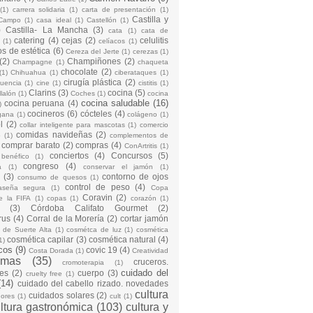
(1)
carrera solidaria
(1)
carta de presentación
(1)
Castilla y
Campo
(1)
casa ideal
(1)
Castellón
(1)
)
Castilla- La Mancha
(3)
cata
(1)
cata de
catering
(4)
cejas
(2)
celulitis
(1)
celíacos
(1)
os de estética
(6)
Cereza del Jerte
(1)
cerezas
(1)
(2)
Champiñones
(2)
Champagne
(1)
chaqueta
chocolate
(2)
(1)
Chihuahua
(1)
ciberataques
(1)
cirugía plástica
(2)
cuencia
(1)
cine
(1)
cistitis
(1)
Clarins
(3)
cocina
(5)
llalón
(1)
Coches
(1)
cocina
cocina saludable
(16)
cocina peruana
(4)
)
cocineros
(6)
cócteles
(4)
gana
(1)
colágeno
(1)
l
(2)
collar inteligente para mascotas
(1)
comercio
comidas navideñas
(2)
o
(1)
complementos de
comprar barato
(2)
compras
(4)
ConArtritis
(1)
conciertos
(4)
Concursos
(5)
 benéfico
(1)
congreso
(4)
a
(1)
conservar el jamón
(1)
(3)
contorno de ojos
consumo de quesos
(1)
control de peso
(4)
raseña segura
(1)
Copa
Coravin
(2)
e la FIFA
(1)
copas
(1)
corazón
(1)
(3)
Córdoba Califato Gourmet
(2)
rus
(4)
Corral de la Morería
(2)
cortar jamón
o de Suerte Alta
(1)
cosmétca de luz
(1)
cosmética
cosmética capilar
(3)
cosmética natural
(4)
1)
cos
(9)
covic 19
(4)
Costa Dorada
(1)
Creatividad
emas
(35)
cruceros.
cromoterapia
(1)
cuidado del
es
(2)
cuerpo
(3)
cruelty free
(1)
(14)
cuidado del cabello rizado. novedades
cultura
cuidados solares
(2)
dores
(1)
cult
(1)
ltura gastronómica
(103)
cultura y