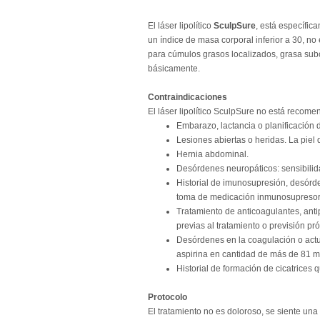
El láser lipolítico
SculpSure
, está específi
un índice de masa corporal inferior a 30, n
para cúmulos grasos localizados, grasa sub
básicamente.
Contraindicaciones
El láser lipolítico SculpSure no está recome
Embarazo, lactancia o planificación 
Lesiones abiertas o heridas. La piel 
Hernia abdominal.
Desórdenes neuropáticos: sensibilida
Historial de imunosupresión, desórd
toma de medicación inmunosupresor
Tratamiento de anticoagulantes, anti
previas al tratamiento o previsión p
Desórdenes en la coagulación o actu
aspirina en cantidad de más de 81 mg
Historial de formación de cicatrices 
Protocolo
El tratamiento no es doloroso, se siente una