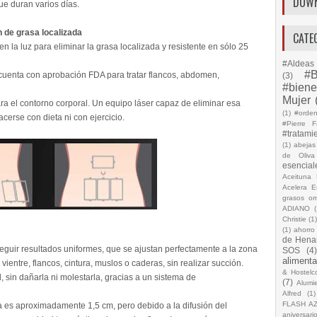
DOW
ue duran varios días.
n de grasa localizada
CATE
 la luz para eliminar la grasa localizada y resistente en sólo 25
#Aldeas 
#B
l, cuenta con aprobación FDA para tratar flancos, abdomen,
(3)
#biene
Mujer
a el contorno corporal. Un equipo láser capaz de eliminar esa
(1)
#orde
erse con dieta ni con ejercicio.
#Pierre F
#tratami
(1)
abejas
de Oliva
esencial
Aceituna 
Acelera 
grasos o
ADIANO
(
Christie
(1
(1)
ahorro
de Hena
guir resultados uniformes, que se ajustan perfectamente a la zona
SOS
(4
alimenta
ntre, flancos, cintura, muslos o caderas, sin realizar succión.
& Hostelc
l, sin dañarla ni molestarla, gracias a un sistema de
(7)
Alumi
Alfred
(1)
FLASH A
a es aproximadamente 1,5 cm, pero debido a la difusión del
aniversari