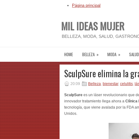
Página principal
MIL IDEAS MUJER
BELLEZA, MODA, SALUD, GASTRONO
HOME
BELLEZA
»
MODA
»
SALUD
SculpSure elimina la gr
20:09
Belleza
,
bienestar
,
celulitis
,
lá
SculpSure
es un láser revolucionario que de
innovador tratamiento llega ahora a
Clínica
tecnología, que viene avalada por la FDA am
Unidos.