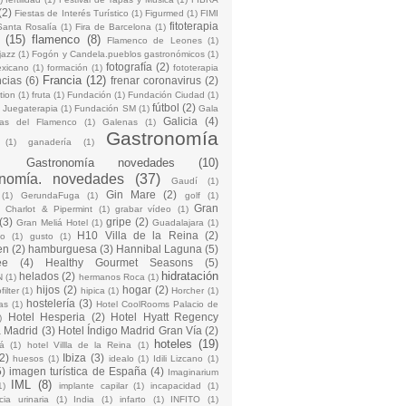
(2)
Fiestas de Interés Turístico
(1)
Figurmed
(1)
FIMI
fitoterapia
Santa Rosalía
(1)
Fira de Barcelona
(1)
(15)
flamenco
(8)
Flamenco de Leones
(1)
jazz
(1)
Fogón y Candela.pueblos gastronómicos
(1)
fotografía
(2)
exicano
(1)
formación
(1)
fototerapia
Francia
(12)
ncias
(6)
frenar coronavirus
(2)
ction
(1)
fruta
(1)
Fundación
(1)
Fundación Ciudad
(1)
fútbol
(2)
 Juegaterapia
(1)
Fundación SM
(1)
Gala
Galicia
(4)
las del Flamenco
(1)
Galenas
(1)
Gastronomía
(1)
ganadería
(1)
)
Gastronomía novedades
(10)
onomía. novedades
(37)
Gaudí
(1)
Gin Mare
(2)
(1)
GerundaFuga
(1)
golf
(1)
Gran
Charlot & Pipermint
(1)
grabar vídeo
(1)
(3)
gripe
(2)
Gran Meliá Hotel
(1)
Guadalajara
(1)
H10 Villa de la Reina
(2)
to
(1)
gusto
(1)
en
(2)
hamburguesa
(3)
Hannibal Laguna
(5)
ee
(4)
Healthy Gourmet Seasons
(5)
hidratación
helados
(2)
N
(1)
hermanos Roca
(1)
hijos
(2)
hogar
(2)
filter
(1)
hipica
(1)
Horcher
(1)
hostelería
(3)
as
(1)
Hotel CoolRooms Palacio de
Hotel Hesperia
(2)
Hotel Hyatt Regency
)
 Madrid
(3)
Hotel Índigo Madrid Gran Vía
(2)
hoteles
(19)
iá
(1)
hotel Villla de la Reina
(1)
2)
Ibiza
(3)
huesos
(1)
idealo
(1)
Idili Lizcano
(1)
5)
imagen turística de España
(4)
Imaginarium
IML
(8)
1)
implante capilar
(1)
incapacidad
(1)
cia urinaria
(1)
India
(1)
infarto
(1)
INFITO
(1)