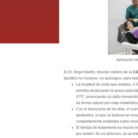
Aplicación d
El Dr. Ángel Martín, director médico de la
Cl
lipolítico no invasivo, no quirúrgico, para tr
La longitud de onda que emplea, 1.06
penetra alcanzando la grasa subcután
47ºC, provocando un daño irreversibl
de forma natural por rutas metabólic
Con el transcurso de los días, el cue
destruidos, lo que se traduce en res
completamente evidentes estos resul
El tiempo de tratamiento es mucho m
por sesión. No es doloroso, es un tra