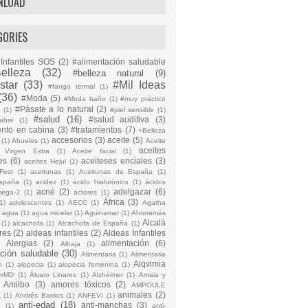
NLOAD
GORIES
Infantiles SOS
(2)
#alimentación saludable
elleza
(32)
#belleza natural
(9)
star
(33)
#Mil Ideas
#fango termal
(1)
(36)
#Moda
(5)
#Moda baño
(1)
#muy práctico
#Pásate a lo natural
(2)
n
(1)
#piel sensible
(1)
#salud
(16)
#salud auditiva
(3)
abre
(1)
ento en cabina
(3)
#tratamientos
(7)
+Belleza
accesorios
(3)
aceite
(5)
(1)
Abuelos
(1)
Aceite
aceites
 Virgen Extra
(1)
Aceite facial
(1)
es
(6)
aceiteses enciales
(3)
aceites Hejul
(1)
Fest
(1)
aceitunas
(1)
Aceitunas de España
(1)
España
(1)
acidez
(1)
ácido hialurónico
(1)
ácidos
acné
(2)
adelgazar
(6)
mega-3
(1)
actores
(1)
África
(3)
1)
adolescentes
(1)
AECC
(1)
Agatha
)
agua
(1)
agua micelar
(1)
Aguinamar
(1)
Ahorramás
Alcalá
(1)
alcachofa
(1)
Alcachofa de España
(1)
res
(2)
aldeas infantiles
(2)
Aldeas Infantiles
)
Alergias
(2)
alimentación
(6)
Alhaja
(1)
ción saludable
(30)
Alimentaria
(1)
Alimentaria
Alqvimia
o
(1)
alopecia
(1)
alopecia femenina
(1)
erMD
(1)
Álvaro Linares
(1)
Alzhéimer
(1)
Amaia y
Amiibo
(3)
amores tóxicos
(2)
AMPOULE
animales
(2)
Z
(1)
Andrés Barrios
(1)
ANFEVI
(1)
anti-edad
(18)
anti-manchas
(3)
o
(1)
anti-