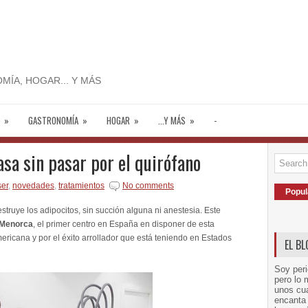
MÍA, HOGAR... Y MÁS
»
GASTRONOMÍA
»
HOGAR
»
...Y MÁS
»
-
asa sin pasar por el quirófano
ser
,
novedades
,
tratamientos
No comments
Popul
struye los adipocitos, sin succión alguna ni anestesia. Este
 Menorca
, el primer centro en España en disponer de esta
ericana y por el éxito arrollador que está teniendo en Estados
EL B
Soy peri
pero lo 
unos cua
encanta 