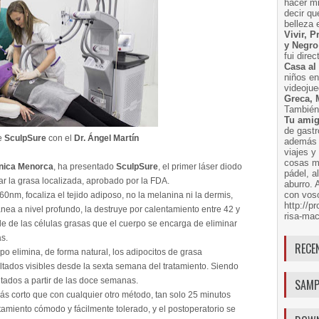
hacer m
decir q
belleza 
Vivir, 
y Negro
fui dire
Casa al
niños e
videoju
Greca, 
También 
Tu amig
de gast
e
SculpSure
con el
Dr. Ángel Martín
además 
viajes 
cosas má
ínica Menorca
, ha presentado
SculpSure
, el primer láser diodo
pádel, a
atar la grasa localizada, aprobado por la FDA.
aburro. 
con voso
0nm, focaliza el tejido adiposo, no la melanina ni la dermis,
http://
ea a nivel profundo, la destruye por calentamiento entre 42 y
risa-mac
e de las células grasas que el cuerpo se encarga de eliminar
as.
RECE
rpo elimina, de forma natural, los adipocitos de grasa
ultados visibles desde la sexta semana del tratamiento. Siendo
tados a partir de las doce semanas.
SAMP
ás corto que con cualquier otro método, tan solo 25 minutos
tamiento cómodo y fácilmente tolerado, y el postoperatorio se