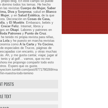
i propio blog. En este campo se puede
ue domino todos los temas. He hecho
en las revistas
Cuerpo de Mujer, Saber
Prima, Diva y Sorpresa
; salud en
Blanco
 Mujer
, y en
Salud Estética
, de la que
ctora. Decoración en
Cosas de Casa,
 día
, y
El Mueble
. Embarazo, bebés y
n
Crecer Feliz
. Internet, libros y
egos en
Okapi
. Labores y patrones en
Moda Patrones
y
Punto de Cruz
.
he tenido mi propia revista para niñas,
a Lola
y he puesto en marcha revistas
ronomía como
A la Carta
y
Yo Cocino
,
de especiales de Trucos, páginas de
y escapadas con encanto, y otras muchas
s. Ah, y me gusta cantar, viajar, jugar al
l tenis y al golf… vamos, que no me
Ahora me propongo compartir todo esto
tros. Espero que os guste.
proyectom.tumblr.com/post/8771780269/ma
hin-nuestra-todo-terreno
NT POSTS
LE TEXT