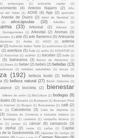
1)
antiarrugas
(1)
anticaída capilar
(1)
jecimiento
(4)
Antonio Najarro
(2)
Año
AOVE
(4)
App
(2)
nal del Vidrio
(1)
aprender
Aranda de Duero
(2)
árbol de Navidad
(1)
arkocápsulas
(10)
(1)
Arkoflex
(1)
harma
(33)
Arkoreal
(2)
Arkosol
(1)
Arkovital
(2)
Aromas
(3)
o Dormigummies
(1)
arte
(5)
arte flamenco
(5)
Artesanía
turales
(1)
astenia
culaciones
(1)
Artritis
(1)
ASICI
(1)
al
(2)
Authentic Italian Table
(1)
autónomos
(1)
AVE
e
(2)
aventura
(5)
Ávila
(1)
avión
(1)
AXGATUR
(1)
bacalao
(2)
(1)
Azaconsa
(1)
azafrán
(1)
baile
(1)
(5)
balnearios
(3)
Banco de Alimentos
(1)
bebidas
(13)
beber
(2)
bebés
(2)
(1)
Bares
(1)
sotónicas
(1)
bebidas saludables
(1)
becas
(1)
eza
(192)
belleza busto
(2)
belleza
belleza natural
(27)
na
(5)
Bertín Osborne
(1)
bienestar
Balance
(2)
bicicleta
(2)
)
bodegas
(8)
billetes de avión
(1)
BioCultura
(1)
teatro
(3)
Bretaña
(1)
Budapest
(1)
Buenazo Perú
café
(2)
en Internet
(1)
Burgos
(1)
Buscasetas
(1)
Calcedonia
(3)
ín
(1)
Calm de Alqvimia
(1)
(3)
Cámara de Comercio e Industria Italiana
(1)
e Santiago
(1)
camiseta
(1)
campaña lácteos
(1)
cáncer
(6)
cansancio
(3)
to
(1)
campo
(1)
io otoñal
(2)
Capital
cante
(1)
cañas
(1)
 de la Gastronomía
(4)
cápsulas
(1)
car2go
(1)
Carmen Navarro
(9)
riano
(4)
Carlos Latre
(1)