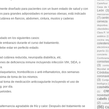
Carrefour
Casa de 
camente diseñado para pacientes con un buen estado de salud y con
León
(3
o es para grandes adiposidades ni personas obesas, está indicado
manzanas
(7)
centr
cutánea en flancos, abdomen, cintura, muslos y caderas
cerveza
deportiva
ciberdelin
Clara P. Vi
asiática
(1
ndado en los siguientes casos:
cocina ve
de embarazo durante el curso del tratamiento.
colestero
electrónic
debe estar en perfecto estado.
joyería
(1)
concierto
d cutánea reducida, neuropatía diabética, etc.
Conforam
consolas
enes de deficiencia inmune incluyendo infección VIH, SIDA, o
(3)
cont
a.
Mundial d
plaquetarios, trombolíticos o anti-inflamatorios, dos semanas
Córdoba
coronavi
róxima de toma de los mismos.
(3)
Cortij
al toma de medicación anticoagulante incluyendo el uso de
biológica
(
. por día.
cosméti
cr
queloides.
(1)
novedad
cabello
(2)
cuida
 alternancia agradable de frío y calor. Después del tratamiento se
(86)
cu