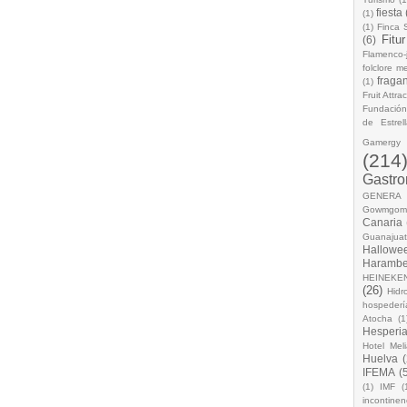
fiesta
(1)
(1)
Finca 
Fitur
(6)
Flamenco-
folclore m
fraga
(1)
Fruit Attra
Fundación
de Estrel
Gamergy
(214
Gastr
GENERA
Gowmgom 
Canaria
Guanajua
Hallowe
Haramb
HEINEKE
(26)
Hidro
hospederí
Atocha
(1
Hesperia
Hotel Mel
Huelva
(
IFEMA
(
(1)
IMF
(
incontinen