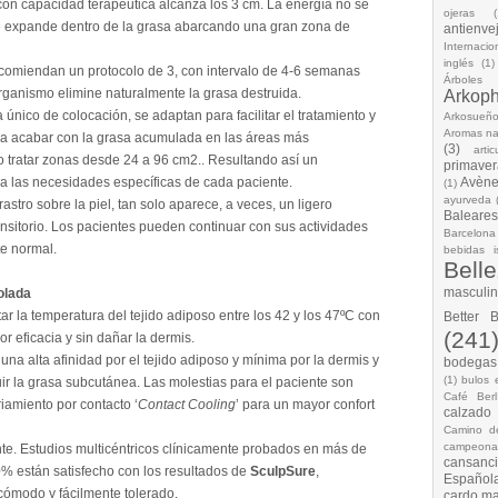
 con capacidad terapéutica alcanza los 3 cm. La energía no se
ojeras
(
se expande dentro de la grasa abarcando una gran zona de
antienve
Internacio
inglés
(1)
comiendan un protocolo de 3, con intervalo de 4-6 semanas
Árboles
organismo elimine naturalmente la grasa destruida.
Arkop
 único de colocación, se adaptan para facilitar el tratamiento y
Arkosueñ
Aromas na
ara acabar con la grasa acumulada en las áreas más
(3)
arti
o tratar zonas desde 24 a 96 cm2.. Resultando así un
primaver
a las necesidades específicas de cada paciente.
Avèn
(1)
ayurveda
astro sobre la piel, tan solo aparece, a veces, un ligero
Baleares
ransitorio. Los pacientes pueden continuar con sus actividades
Barcelona
te normal.
bebidas i
Bell
masculi
olada
 la temperatura del tejido adiposo entre los 42 y los 47ºC con
Better 
(241
 eficacia y sin dañar la dermis.
una alta afinidad por el tejido adiposo y mínima por la dermis y
bodegas.
(1)
bulos 
ir la grasa subcutánea. Las molestias para el paciente son
Café Berl
iamiento por contacto ‘
Contact Cooling
’ para un mayor confort
calzado
Camino d
campeona
te. Estudios multicéntricos clínicamente probados en más de
cansanc
% están satisfecho con los resultados de
SculpSure
,
Española
cómodo y fácilmente tolerado.
cardo ma