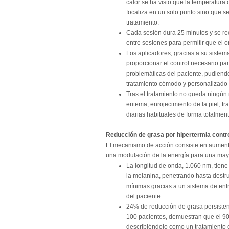
calor se ha visto que la temperatura
focaliza en un solo punto sino que 
tratamiento.
Cada sesión dura 25 minutos y se re
entre sesiones para permitir que el 
Los aplicadores, gracias a su sistema
proporcionar el control necesario p
problemáticas del paciente, pudiend
tratamiento cómodo y personalizado 
Tras el tratamiento no queda ningún r
eritema, enrojecimiento de la piel, t
diarias habituales de forma totalmen
Reducción de grasa por hipertermia contr
El mecanismo de acción consiste en aumentar
una modulación de la energía para una mayor
La longitud de onda, 1.060 nm, tiene 
la melanina, penetrando hasta destru
mínimas gracias a un sistema de enfr
del paciente.
24% de reducción de grasa persisten
100 pacientes, demuestran que el 90
describiéndolo como un tratamiento 