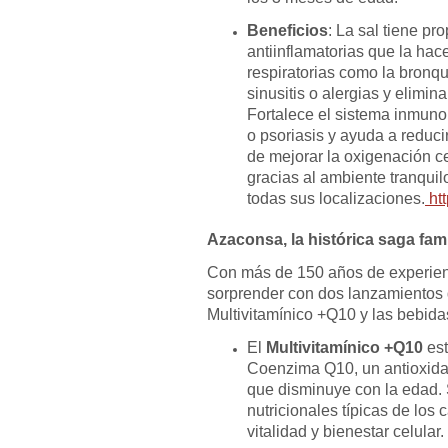
Beneficios
: La sal tiene pr
antiinflamatorias que la hac
respiratorias como la bronqui
sinusitis o alergias y elimi
Fortalece el sistema inmuno
o psoriasis y ayuda a reduci
de mejorar la oxigenación cel
gracias al ambiente tranquil
todas sus localizaciones.
htt
Azaconsa, la histórica saga fami
Con más de 150 años de experienci
sorprender con dos lanzamientos 
Multivitamínico +Q10 y las bebida
El
Multivitamínico +Q10
est
Coenzima Q10, un antioxidan
que disminuye con la edad.
nutricionales típicas de los
vitalidad y bienestar celular.