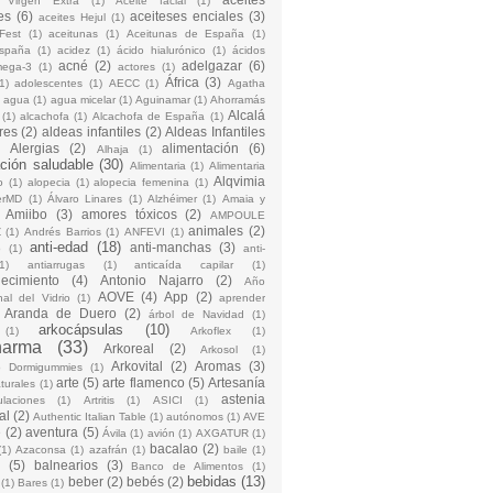
 Virgen Extra
(1)
Aceite facial
(1)
es
(6)
aceiteses enciales
(3)
aceites Hejul
(1)
Fest
(1)
aceitunas
(1)
Aceitunas de España
(1)
España
(1)
acidez
(1)
ácido hialurónico
(1)
ácidos
acné
(2)
adelgazar
(6)
mega-3
(1)
actores
(1)
África
(3)
1)
adolescentes
(1)
AECC
(1)
Agatha
)
agua
(1)
agua micelar
(1)
Aguinamar
(1)
Ahorramás
Alcalá
(1)
alcachofa
(1)
Alcachofa de España
(1)
res
(2)
aldeas infantiles
(2)
Aldeas Infantiles
)
Alergias
(2)
alimentación
(6)
Alhaja
(1)
ción saludable
(30)
Alimentaria
(1)
Alimentaria
Alqvimia
o
(1)
alopecia
(1)
alopecia femenina
(1)
erMD
(1)
Álvaro Linares
(1)
Alzhéimer
(1)
Amaia y
Amiibo
(3)
amores tóxicos
(2)
AMPOULE
animales
(2)
Z
(1)
Andrés Barrios
(1)
ANFEVI
(1)
anti-edad
(18)
anti-manchas
(3)
o
(1)
anti-
1)
antiarrugas
(1)
anticaída capilar
(1)
jecimiento
(4)
Antonio Najarro
(2)
Año
AOVE
(4)
App
(2)
nal del Vidrio
(1)
aprender
Aranda de Duero
(2)
árbol de Navidad
(1)
arkocápsulas
(10)
(1)
Arkoflex
(1)
harma
(33)
Arkoreal
(2)
Arkosol
(1)
Arkovital
(2)
Aromas
(3)
o Dormigummies
(1)
arte
(5)
arte flamenco
(5)
Artesanía
turales
(1)
astenia
culaciones
(1)
Artritis
(1)
ASICI
(1)
al
(2)
Authentic Italian Table
(1)
autónomos
(1)
AVE
e
(2)
aventura
(5)
Ávila
(1)
avión
(1)
AXGATUR
(1)
bacalao
(2)
(1)
Azaconsa
(1)
azafrán
(1)
baile
(1)
(5)
balnearios
(3)
Banco de Alimentos
(1)
bebidas
(13)
beber
(2)
bebés
(2)
(1)
Bares
(1)