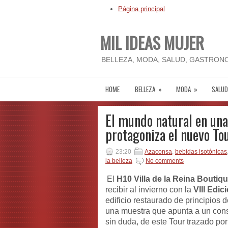
Página principal
MIL IDEAS MUJER
BELLEZA, MODA, SALUD, GASTRONO
HOME
BELLEZA
»
MODA
»
SALUD
El mundo natural en una
protagoniza el nuevo Tou
23:20
Azaconsa
,
bebidas isotónicas
la belleza
No comments
El
H10 Villa de la Reina Boutiqu
recibir al invierno con la
VIII Edic
edificio restaurado de principios d
una muestra que apunta a un cons
sin duda, de este Tour trazado por