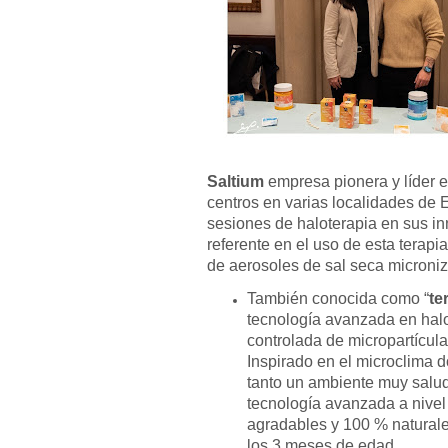
Saltium
empresa pionera y líder e
centros en varias localidades de
sesiones de haloterapia en sus i
referente en el uso de esta terap
de aerosoles de sal seca microni
También conocida como “
te
tecnología avanzada en halo
controlada de micropartícula
Inspirado en el microclima d
tanto un ambiente muy salud
tecnología avanzada a nive
agradables y 100 % naturale
los 3 meses de edad.