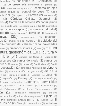
conciertos
(4)
Concursos
(5)
 benéfico
(1)
congreso
(4)
a
(1)
conservar el jamón
(1)
(3)
contorno de ojos
consumo de quesos
(1)
control de peso
(4)
raseña segura
(1)
Copa
Coravin
(2)
e la FIFA
(1)
copas
(1)
corazón
(1)
(3)
Córdoba Califato Gourmet
(2)
rus
(4)
Corral de la Morería
(2)
cortar jamón
o de Suerte Alta
(1)
cosmétca de luz
(1)
cosmética
cosmética capilar
(3)
cosmética natural
(4)
1)
cos
(9)
covic 19
(4)
Costa Dorada
(1)
Creatividad
emas
(35)
cruceros.
cromoterapia
(1)
cuidado del
es
(2)
cuerpo
(3)
cruelty free
(1)
(14)
cuidado del cabello rizado. novedades
cultura
cuidados solares
(2)
dores
(1)
cult
(1)
ltura gastronómica
(103)
cultura y
 libre
(54)
Cumbre del Clima
(1)
Cupper
(1)
cursos
(2)
cursos de moda
(2)
cursos de
1)
2)
D.O. Monterrei
(1)
danza
(1)
David Meca
(1)
David
deporte
decoración
(2)
defensas naturales
(1)
día de la
iles
(1)
día de acción de gracias
(1)
4)
dieta
(6)
día Picota del Jerte
(1)
Diadora
(1)
)
Disney
(2)
digestión
(1)
Disneyland París
(1)
dormir bien
dormir
(3)
(1)
dolor
(1)
Doñaluz
(1)
ol
(1)
Dove
(1)
Dr. Chamosa
(1)
Dr. Martens
(1)
(3)
Echinacea
(1)
ecología
(1)
ecommerce
(1)
ón
(12)
educación financiera
(1)
efectos
Egipto
(3)
os de la luz
(1)
eficiencia energética
(1)
(4)
El
ejercicios antiarrugas
(1)
El Águila
(1)
e Toledo
(2)
Elancyl
(1)
embutidos
(1)
embutidos