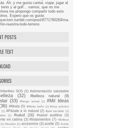
s. Ah, y me gusta cantar, viajar, jugar al
l tenis y al golf… vamos, que no me
Ahora me propongo compartir todo esto
tros. Espero que os guste.
proyectom.tumblr.com/post/8771780269/ma
hin-nuestra-todo-terreno
NT POSTS
LE TEXT
NLOAD
GORIES
Infantiles SOS
(2)
#alimentación saludable
elleza
(32)
#belleza natural
(9)
star
(33)
#Mil Ideas
#fango termal
(1)
(36)
#Moda
(5)
#Moda baño
(1)
#muy práctico
#Pásate a lo natural
(2)
n
(1)
#piel sensible
(1)
#salud
(16)
#salud auditiva
(3)
abre
(1)
ento en cabina
(3)
#tratamientos
(7)
+Belleza
accesorios
(3)
aceite
(5)
(1)
Abuelos
(1)
Aceite
aceites