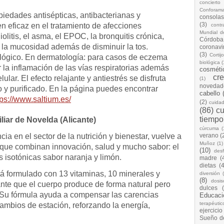
concierto
Conforam
opiedades antisépticas, antibacterianas y
consolas
(3)
en eficaz en el tratamiento de afecciones
cont
Mundial d
olitis, el asma, el EPOC, la bronquitis crónica,
Córdoba
na la mucosidad además de disminuir la tos.
coronavi
(3)
Cortij
lógico. En dermatología: para casos de eczema
biológica
(
r la inflamación de las vías respiratorias además
cosméti
cr
ular. El efecto relajante y antiestrés se disfruta
(1)
novedad
o y purificado. En la página puedes encontrar
cabello
ps://www.saltium.es/
(2)
cuida
(86)
cu
tiempo
liar de Novelda (Alicante)
cúrcuma
(
a en el sector de la nutrición y bienestar, vuelve a
verano
(
Muñoz
(1)
que combinan innovación, salud y mucho sabor: el
(10)
desf
s isotónicas sabor naranja y limón.
madre
(
dietas
(4
á formulado con 13 vitaminas, 10 minerales y
diversión
(8)
dosis
te que el cuerpo produce de forma natural pero
dulces
 Su fórmula ayuda a compensar las carencias
Educaci
terapéutic
 cambios de estación, reforzando la energía,
ejercicio
Sueño d