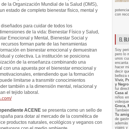
l de la Organización Mundial de la Salud (OMS),
un estado de completo bienestar físico, mental y
potencia
con reco
 diseñados para cuidar de todos los
imensiones de la vida: Bienestar Físico y Salud,
star Emocional y Mental, Bienestar Social y
EL B
s recursos forman parte de las herramientas
formación en bienestar emocional y demuestran
Soy peri
pero lo 
vidual y colectiva. La institución se posiciona
unos cua
nización de la enseñanza combinando una
encanta 
hacer m
al con una apuesta por el bienestar emocional y
decir q
s motivacionales, entendiendo que la formación
belleza 
 puede limitarse a transmitir conocimientos
Vivir, 
y Negro
der también a la dimensión mental, relacional y
fui dire
 el tejido laboral.
Casa al
niños e
a.com/
videoju
Greca, 
ndependiente ACENE
se presenta como un sello de
También 
Tu amig
España para dotar al mercado de la cosmética de
de gast
ice productos naturales, ecológicos y veganos con
además 
viajes 
respetuosos con el medio ambiente.