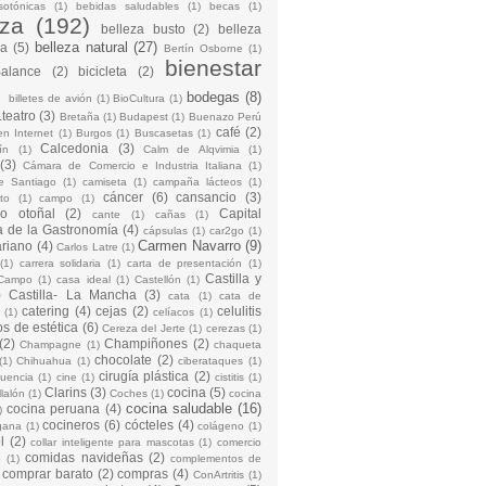
sotónicas
(1)
bebidas saludables
(1)
becas
(1)
eza
(192)
belleza busto
(2)
belleza
belleza natural
(27)
na
(5)
Bertín Osborne
(1)
bienestar
Balance
(2)
bicicleta
(2)
)
bodegas
(8)
billetes de avión
(1)
BioCultura
(1)
teatro
(3)
Bretaña
(1)
Budapest
(1)
Buenazo Perú
café
(2)
en Internet
(1)
Burgos
(1)
Buscasetas
(1)
Calcedonia
(3)
ín
(1)
Calm de Alqvimia
(1)
(3)
Cámara de Comercio e Industria Italiana
(1)
e Santiago
(1)
camiseta
(1)
campaña lácteos
(1)
cáncer
(6)
cansancio
(3)
to
(1)
campo
(1)
io otoñal
(2)
Capital
cante
(1)
cañas
(1)
 de la Gastronomía
(4)
cápsulas
(1)
car2go
(1)
Carmen Navarro
(9)
riano
(4)
Carlos Latre
(1)
(1)
carrera solidaria
(1)
carta de presentación
(1)
Castilla y
Campo
(1)
casa ideal
(1)
Castellón
(1)
)
Castilla- La Mancha
(3)
cata
(1)
cata de
catering
(4)
cejas
(2)
celulitis
(1)
celíacos
(1)
os de estética
(6)
Cereza del Jerte
(1)
cerezas
(1)
(2)
Champiñones
(2)
Champagne
(1)
chaqueta
chocolate
(2)
(1)
Chihuahua
(1)
ciberataques
(1)
cirugía plástica
(2)
cuencia
(1)
cine
(1)
cistitis
(1)
Clarins
(3)
cocina
(5)
llalón
(1)
Coches
(1)
cocina
cocina saludable
(16)
cocina peruana
(4)
)
cocineros
(6)
cócteles
(4)
gana
(1)
colágeno
(1)
l
(2)
collar inteligente para mascotas
(1)
comercio
comidas navideñas
(2)
o
(1)
complementos de
comprar barato
(2)
compras
(4)
ConArtritis
(1)