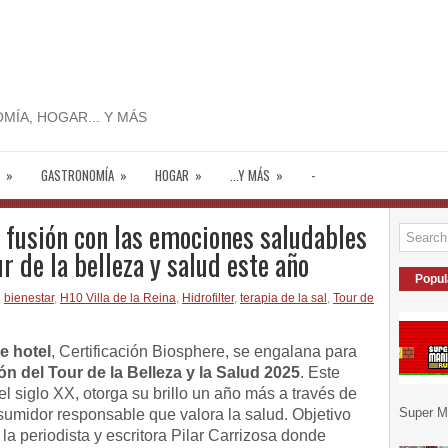
MÍA, HOGAR... Y MÁS
»
GASTRONOMÍA
»
HOGAR
»
...Y MÁS
»
-
 fusión con las emociones saludables
r de la belleza y salud este año
Popul
,
bienestar
,
H10 Villa de la Reina
,
Hidrofilter
,
terapia de la sal
,
Tour de
e hotel
, Certificación Biosphere, se engalana para
ión del Tour de la Belleza y la Salud 2025
. Este
el siglo XX, otorga su brillo un año más a través de
Super Ma
umidor responsable que valora la salud. Objetivo
 la periodista y escritora Pilar Carrizosa donde