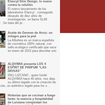
Elancyl-Slim Design, lo nuevo
contra la celulitis
El nuevo lanzamiento de los
laboratorios Elancyl , conseguido
después de diez años de
investigación, se llama SLIM
 Se trata del pr...
Aceite de Germen de Arroz: un
milagro para la piel
La Albufera es un marca española
de cosmética 100% natural, con
sello ecológico certificado que nace
en enero de 2015 para desvelar uno
ALQVIMIA presenta LOS 4
ESPRIT DE PARFUM “LAS
DIOSAS”
IDILI LIZCANO , quien fundó
ALQVIMIA hace 40 años, nos deja
su último legado con la creación de
cias, un auténtico regalo para los s...
Historias que se cocinan a fuego
lento: la esencia y hospitalidad
de Luisiana conquistan los