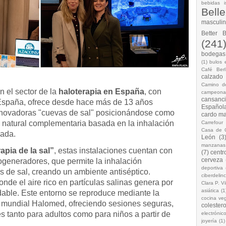
bebidas i
Bell
masculi
Better 
(241
bodegas.
(1)
bulos 
Café Berl
calzado
Camino d
n el sector de la
haloterapia en España
, con
campeona
cansanc
 España, ofrece desde hace más de 13 años
Española
nnovadoras "cuevas de sal" posicionándose como
cardo ma
ia natural complementaria basada en la inhalación
Carrefour
Casa de 
zada.
León
(3
manzanas
rapia de la sal”
, estas instalaciones cuentan con
(7)
centr
cerveza
generadores, que permite la inhalación
deportiva
s de sal, creando un ambiente antiséptico.
ciberdelin
onde el aire rico en partículas salinas genera por
Clara P. Vi
asiática
(1
able. Este entorno se reproduce mediante la
cocina ve
l mundial Halomed, ofreciendo sesiones seguras,
colestero
s tanto para adultos como para niños a partir de
electrónic
joyería
(1)