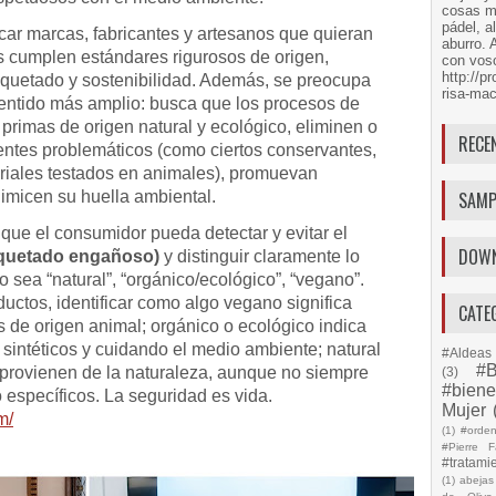
cosas má
pádel, a
ficar marcas, fabricantes y artesanos que quieran
aburro. 
 cumplen estándares rigurosos de origen,
con voso
http://
tiquetado y sostenibilidad. Además, se preocupa
risa-mac
 sentido más amplio: busca que los procesos de
 primas de origen natural y ecológico, eliminen o
RECE
ntes problemáticos (como ciertos conservantes,
eriales testados en animales), promuevan
imicen su huella ambiental.
SAMP
a que el consumidor pueda detectar y evitar el
DOW
iquetado engañoso)
y distinguir claramente lo
o sea “natural”, “orgánico/ecológico”, “vegano”.
ductos, identificar como algo vegano significa
CATE
s de origen animal; orgánico o ecológico indica
 sintéticos y cuidando el medio ambiente; natural
#Aldeas 
#B
 provienen de la naturaleza, aunque no siempre
(3)
#biene
 específicos. La seguridad es vida.
Mujer
m/
(1)
#orde
#Pierre F
#tratami
(1)
abejas