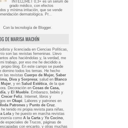
INTELLIRET 0,3+ es un sérum de
grado médico, con efectos
dos y mínima irritación, que se vende
mendación dermatológica. Pr...
Con la tecnología de
Blogger
.
LOG DE MARISA MACHÍN
odista y licenciada en Ciencias Políticas,
mío son las revistas femeninas. Llevo
ntos años haciéndolas y, la verdad, me
mi trabajo, por eso me he decidido a
i propio blog. En este campo se puede
ue domino todos los temas. He hecho
en las revistas
Cuerpo de Mujer, Saber
Prima, Diva y Sorpresa
; salud en
Blanco
 Mujer
, y en
Salud Estética
, de la que
ctora. Decoración en
Cosas de Casa,
 día
, y
El Mueble
. Embarazo, bebés y
n
Crecer Feliz
. Internet, libros y
egos en
Okapi
. Labores y patrones en
Moda Patrones
y
Punto de Cruz
.
he tenido mi propia revista para niñas,
a Lola
y he puesto en marcha revistas
ronomía como
A la Carta
y
Yo Cocino
,
de especiales de Trucos, páginas de
y escapadas con encanto, y otras muchas