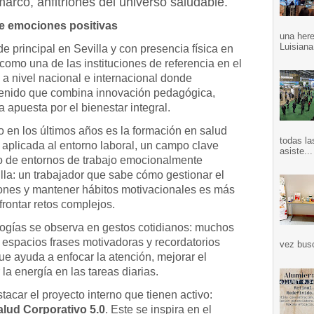
arco, anfitriones del universo saludable.
e emociones positivas
una here
Luisiana
de principal en Sevilla y con presencia física en
como una de las instituciones de referencia en el
 a nivel nacional e internacional donde
tenido que combina innovación pedagógica,
 apuesta por el bienestar integral.
o en los últimos años es la formación en salud
todas la
 aplicada al entorno laboral, un campo clave
asiste...
o de entornos de trabajo emocionalmente
lla: un trabajador que sabe cómo gestionar el
ciones y mantener hábitos motivacionales es más
frontar retos complejos.
ogías se observa en gestos cotidianos: muchos
 espacios frases motivadoras y recordatorios
vez bus
que ayuda a enfocar la atención, mejorar el
a energía en las tareas diarias.
tacar el proyecto interno que tienen activo:
alud Corporativo 5.0
. Este se inspira en el