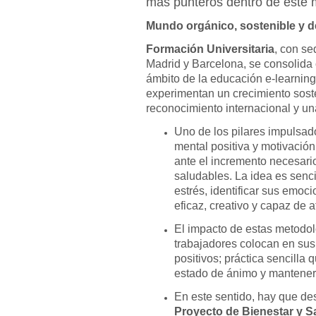
más punteros dentro de este m
Mundo orgánico, sostenible y d
Formación Universitaria
, con se
Madrid y Barcelona, se consolida 
ámbito de la educación e-learning
experimentan un crecimiento sos
reconocimiento internacional y una
Uno de los pilares impulsad
mental positiva y motivación
ante el incremento necesari
saludables. La idea es senci
estrés, identificar sus emo
eficaz, creativo y capaz de a
El impacto de estas metodol
trabajadores colocan en sus
positivos; práctica sencilla 
estado de ánimo y mantener l
En este sentido, hay que des
Proyecto de Bienestar y S