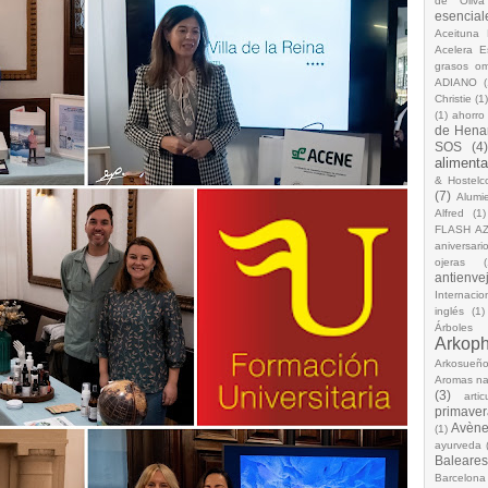
de Oliva
esencial
Aceituna 
Acelera 
grasos o
ADIANO
(
Christie
(1
(1)
ahorro
de Hena
SOS
(4
alimenta
& Hostelc
(7)
Alumi
Alfred
(1)
FLASH A
aniversari
ojeras
(
antienve
Internacio
inglés
(1)
Árboles
Arkop
Arkosueñ
Aromas na
(3)
arti
primaver
Avèn
(1)
ayurveda
Baleares
Barcelona