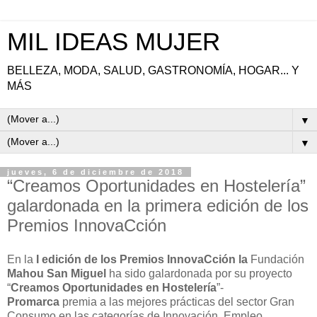
MIL IDEAS MUJER
BELLEZA, MODA, SALUD, GASTRONOMÍA, HOGAR... Y
MÁS
▼
▼
jueves, 6 de diciembre de 2018
“Creamos Oportunidades en Hostelería”
galardonada en la primera edición de los
Premios InnovaCción
En la
I edición de los Premios InnovaCción la
Fundación
Mahou San Miguel
ha sido galardonada por su proyecto
“
Creamos Oportunidades en Hostelería
”-
Promarca
premia a las mejores prácticas del sector Gran
Consumo en las categorías de Innovación, Empleo,