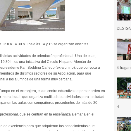
DESIGN .
e 12 h a 14.30 h. Los días 14 y 15 se organizan distintas
istintas actividades de orientación profesional. Una de ellas,
a 19.30 h, es una iniciativa del Círculo Hispano-Alemán de
Vicepresidente Karl Bödding Cañedo (ex-alumno), que convoca a
4 fragan
iembros de distintos sectores de su Asociación, para que
ional a los alumnos de una forma muy cercana.
Europa en el extranjero, es un centro educativo de primer orden en
ntercultural, que organiza multitud de actividades para la ciudad.
mparten las aulas con compañeros procedentes de más de 20
d...
n profesional, que se centran en la enseñanza alemana en el
n de excelencia para que adquieran los conocimientos que