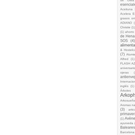
de Oliva
esencial
Aceituna 
Acelera 
grasos o
ADIANO
(
Christie
(1
(1)
ahorro
de Hena
SOS
(4
alimenta
& Hostelc
(7)
Alumi
Alfred
(1)
FLASH A
aniversari
ojeras
(
antienve
Internacio
inglés
(1)
Árboles
Arkop
Arkosueñ
Aromas na
(3)
arti
primaver
Avèn
(1)
ayurveda
Baleares
Barcelona