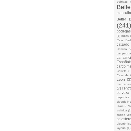
bebidas i
Bell
masculi
Better 
(241
bodegas.
(1)
bulos 
Café Berl
calzado
Camino d
campeona
cansanc
Española
cardo ma
Carrefour
Casa de 
León
(3
manzanas
(7)
centr
cerveza
deportiva
ciberdelin
Clara P. Vi
asiática
(1
cocina ve
colestero
electrónic
joyería
(1)