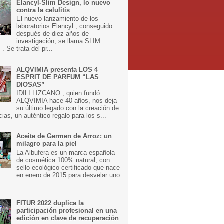
Elancyl-Slim Design, lo nuevo
contra la celulitis
El nuevo lanzamiento de los
laboratorios Elancyl , conseguido
después de diez años de
investigación, se llama SLIM
 Se trata del pr...
ALQVIMIA presenta LOS 4
ESPRIT DE PARFUM “LAS
DIOSAS”
IDILI LIZCANO , quien fundó
ALQVIMIA hace 40 años, nos deja
su último legado con la creación de
cias, un auténtico regalo para los s...
Aceite de Germen de Arroz: un
milagro para la piel
La Albufera es un marca española
de cosmética 100% natural, con
sello ecológico certificado que nace
en enero de 2015 para desvelar uno
FITUR 2022 duplica la
participación profesional en una
edición en clave de recuperación