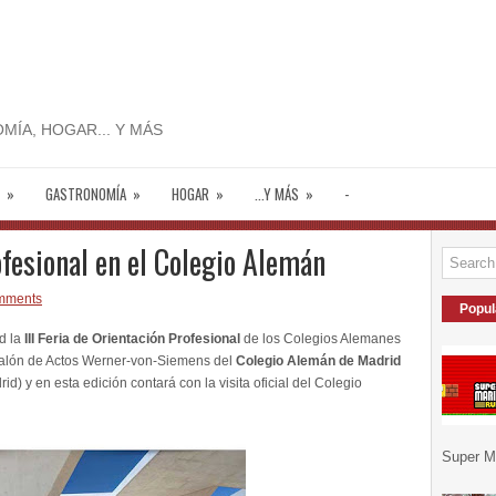
MÍA, HOGAR... Y MÁS
»
GASTRONOMÍA
»
HOGAR
»
...Y MÁS
»
-
ofesional en el Colegio Alemán
mments
Popul
d la
III
Feria de Orientación Profesional
de los Colegios Alemanes
 Salón de Actos Werner-von-Siemens del
Colegio Alemán de Madrid
) y en esta edición contará con la visita oficial del Colegio
Super Ma