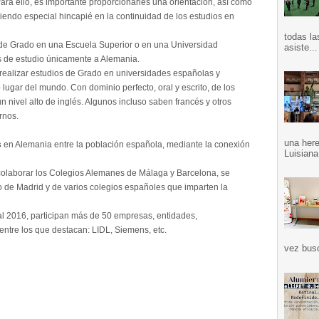
ara ello, es importante proporcionarles una orientación, así como
ciendo especial hincapié en la continuidad de los estudios en
todas la
de Grado en una Escuela Superior o en una Universidad
asiste...
es de estudio únicamente a Alemania.
ealizar estudios de Grado en universidades españolas y
 lugar del mundo. Con dominio perfecto, oral y escrito, de los
 nivel alto de inglés. Algunos incluso saben francés y otros
rnos.
una here
s
en Alemania entre la población española, mediante la conexión
Luisiana
colaborar los Colegios Alemanes de Málaga y Barcelona, se
zo de Madrid y de varios colegios españoles que imparten la
al 2016, participan más de 50 empresas, entidades,
 entre los que destacan: LIDL, Siemens, etc.
vez bus