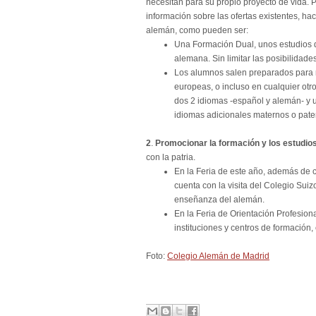
necesitan para su propio proyecto de vida. P
información sobre las ofertas existentes, ha
alemán, como pueden ser:
Una Formación Dual, unos estudios 
alemana. Sin limitar las posibilidad
Los alumnos salen preparados para r
europeas, o incluso en cualquier otro
dos 2 idiomas -español y alemán- y un
idiomas adicionales maternos o pate
2
.
Promocionar la formación y los estudio
con la patria.
En la Feria de este año, además de 
cuenta con la visita del Colegio Sui
enseñanza del alemán.
En la Feria de Orientación Profesion
instituciones y centros de formación,
Foto:
Colegio Alemán de Madrid