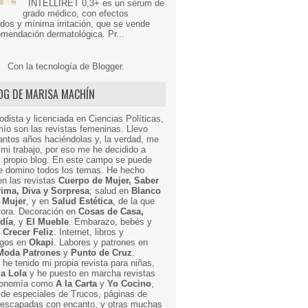
INTELLIRET 0,3+ es un sérum de
grado médico, con efectos
dos y mínima irritación, que se vende
mendación dermatológica. Pr...
Con la tecnología de
Blogger
.
LOG DE MARISA MACHÍN
odista y licenciada en Ciencias Políticas,
mío son las revistas femeninas. Llevo
ntos años haciéndolas y, la verdad, me
mi trabajo, por eso me he decidido a
i propio blog. En este campo se puede
ue domino todos los temas. He hecho
en las revistas
Cuerpo de Mujer, Saber
Prima, Diva y Sorpresa
; salud en
Blanco
 Mujer
, y en
Salud Estética
, de la que
ctora. Decoración en
Cosas de Casa,
 día
, y
El Mueble
. Embarazo, bebés y
n
Crecer Feliz
. Internet, libros y
egos en
Okapi
. Labores y patrones en
Moda Patrones
y
Punto de Cruz
.
he tenido mi propia revista para niñas,
a Lola
y he puesto en marcha revistas
ronomía como
A la Carta
y
Yo Cocino
,
de especiales de Trucos, páginas de
y escapadas con encanto, y otras muchas