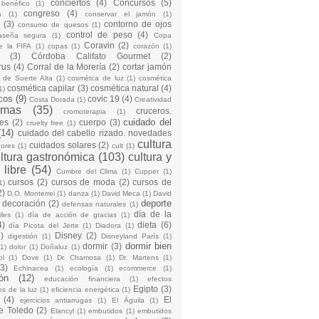
conciertos
(4)
Concursos
(5)
 benéfico
(1)
congreso
(4)
a
(1)
conservar el jamón
(1)
(3)
contorno de ojos
consumo de quesos
(1)
control de peso
(4)
raseña segura
(1)
Copa
Coravin
(2)
e la FIFA
(1)
copas
(1)
corazón
(1)
(3)
Córdoba Califato Gourmet
(2)
rus
(4)
Corral de la Morería
(2)
cortar jamón
o de Suerte Alta
(1)
cosmétca de luz
(1)
cosmética
cosmética capilar
(3)
cosmética natural
(4)
1)
cos
(9)
covic 19
(4)
Costa Dorada
(1)
Creatividad
emas
(35)
cruceros.
cromoterapia
(1)
cuidado del
es
(2)
cuerpo
(3)
cruelty free
(1)
(14)
cuidado del cabello rizado. novedades
cultura
cuidados solares
(2)
dores
(1)
cult
(1)
ltura gastronómica
(103)
cultura y
 libre
(54)
Cumbre del Clima
(1)
Cupper
(1)
cursos
(2)
cursos de moda
(2)
cursos de
1)
2)
D.O. Monterrei
(1)
danza
(1)
David Meca
(1)
David
deporte
decoración
(2)
defensas naturales
(1)
día de la
iles
(1)
día de acción de gracias
(1)
4)
dieta
(6)
día Picota del Jerte
(1)
Diadora
(1)
)
Disney
(2)
digestión
(1)
Disneyland París
(1)
dormir bien
dormir
(3)
(1)
dolor
(1)
Doñaluz
(1)
ol
(1)
Dove
(1)
Dr. Chamosa
(1)
Dr. Martens
(1)
(3)
Echinacea
(1)
ecología
(1)
ecommerce
(1)
ón
(12)
educación financiera
(1)
efectos
Egipto
(3)
os de la luz
(1)
eficiencia energética
(1)
(4)
El
ejercicios antiarrugas
(1)
El Águila
(1)
e Toledo
(2)
Elancyl
(1)
embutidos
(1)
embutidos