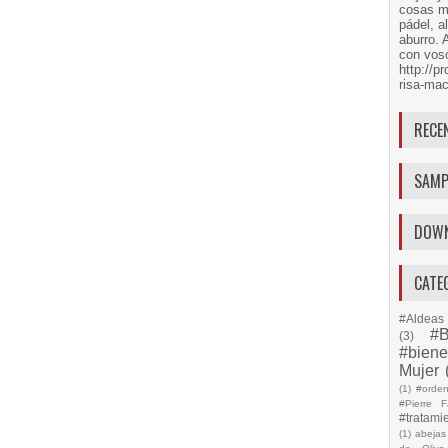
cosas má
pádel, a
aburro. 
con voso
http://
risa-mac
RECE
SAMP
DOW
CATE
#Aldeas 
#B
(3)
#biene
Mujer
(1)
#orde
#Pierre F
#tratami
(1)
abejas