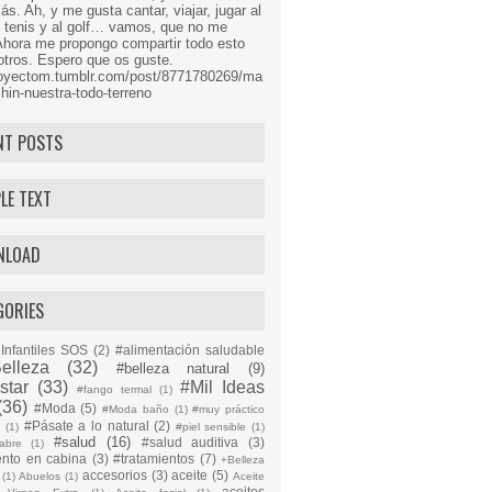
s. Ah, y me gusta cantar, viajar, jugar al
l tenis y al golf… vamos, que no me
Ahora me propongo compartir todo esto
tros. Espero que os guste.
proyectom.tumblr.com/post/8771780269/ma
hin-nuestra-todo-terreno
NT POSTS
LE TEXT
NLOAD
GORIES
Infantiles SOS
(2)
#alimentación saludable
elleza
(32)
#belleza natural
(9)
star
(33)
#Mil Ideas
#fango termal
(1)
(36)
#Moda
(5)
#Moda baño
(1)
#muy práctico
#Pásate a lo natural
(2)
n
(1)
#piel sensible
(1)
#salud
(16)
#salud auditiva
(3)
abre
(1)
ento en cabina
(3)
#tratamientos
(7)
+Belleza
accesorios
(3)
aceite
(5)
(1)
Abuelos
(1)
Aceite
aceites