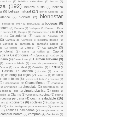
sotónicas
(1)
bebidas saludables
(1)
becas
(1)
eza
(192)
belleza busto
(2)
belleza
belleza natural
(27)
na
(5)
Bertín Osborne
(1)
bienestar
Balance
(2)
bicicleta
(2)
)
bodegas
(8)
billetes de avión
(1)
BioCultura
(1)
teatro
(3)
Bretaña
(1)
Budapest
(1)
Buenazo Perú
café
(2)
en Internet
(1)
Burgos
(1)
Buscasetas
(1)
Calcedonia
(3)
ín
(1)
Calm de Alqvimia
(1)
(3)
Cámara de Comercio e Industria Italiana
(1)
e Santiago
(1)
camiseta
(1)
campaña lácteos
(1)
cáncer
(6)
cansancio
(3)
to
(1)
campo
(1)
io otoñal
(2)
Capital
cante
(1)
cañas
(1)
 de la Gastronomía
(4)
cápsulas
(1)
car2go
(1)
Carmen Navarro
(9)
riano
(4)
Carlos Latre
(1)
(1)
carrera solidaria
(1)
carta de presentación
(1)
Castilla y
Campo
(1)
casa ideal
(1)
Castellón
(1)
)
Castilla- La Mancha
(3)
cata
(1)
cata de
catering
(4)
cejas
(2)
celulitis
(1)
celíacos
(1)
os de estética
(6)
Cereza del Jerte
(1)
cerezas
(1)
(2)
Champiñones
(2)
Champagne
(1)
chaqueta
chocolate
(2)
(1)
Chihuahua
(1)
ciberataques
(1)
cirugía plástica
(2)
cuencia
(1)
cine
(1)
cistitis
(1)
Clarins
(3)
cocina
(5)
llalón
(1)
Coches
(1)
cocina
cocina saludable
(16)
cocina peruana
(4)
)
cocineros
(6)
cócteles
(4)
gana
(1)
colágeno
(1)
l
(2)
collar inteligente para mascotas
(1)
comercio
comidas navideñas
(2)
o
(1)
complementos de
comprar barato
(2)
compras
(4)
ConArtritis
(1)