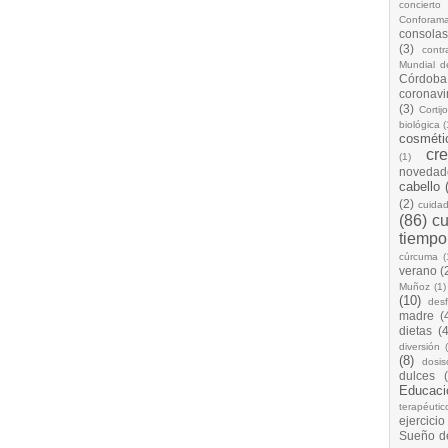
concierto
Conforam
consolas
(3)
cont
Mundial d
Córdoba
coronavi
(3)
Cortij
biológica
(
cosméti
cr
(1)
novedad
cabello
(2)
cuida
(86)
cu
tiempo
cúrcuma
(
verano
(
Muñoz
(1)
(10)
desf
madre
(
dietas
(4
diversión
(8)
dosis
dulces
Educaci
terapéutic
ejercicio
Sueño d