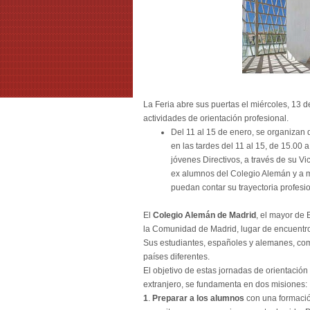
La Feria abre sus puertas el miércoles, 13 d
actividades de orientación profesional.
Del 11 al 15 de enero, se organizan d
en las tardes del 11 al 15, de 15.00 
jóvenes Directivos, a través de su 
ex alumnos del Colegio Alemán y a m
puedan contar su trayectoria profes
El
Colegio Alemán de Madrid
, el mayor de 
la Comunidad de Madrid, lugar de encuentro i
Sus estudiantes, españoles y alemanes, co
países diferentes.
El objetivo de estas jornadas de orientació
extranjero, se fundamenta en dos misiones:
1
.
Preparar a los alumnos
con una formació