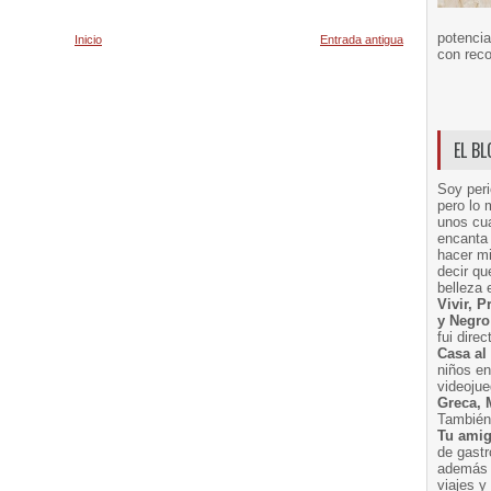
potencia
Inicio
Entrada antigua
con reco
EL B
Soy peri
pero lo 
unos cua
encanta 
hacer m
decir q
belleza 
Vivir, 
y Negro
fui dire
Casa al
niños e
videoju
Greca, 
También 
Tu amig
de gast
además 
viajes 