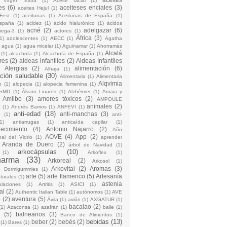
 Virgen Extra
(1)
Aceite facial
(1)
es
(6)
aceiteses enciales
(3)
aceites Hejul
(1)
Fest
(1)
aceitunas
(1)
Aceitunas de España
(1)
España
(1)
acidez
(1)
ácido hialurónico
(1)
ácidos
acné
(2)
adelgazar
(6)
mega-3
(1)
actores
(1)
África
(3)
1)
adolescentes
(1)
AECC
(1)
Agatha
)
agua
(1)
agua micelar
(1)
Aguinamar
(1)
Ahorramás
Alcalá
(1)
alcachofa
(1)
Alcachofa de España
(1)
res
(2)
aldeas infantiles
(2)
Aldeas Infantiles
)
Alergias
(2)
alimentación
(6)
Alhaja
(1)
ción saludable
(30)
Alimentaria
(1)
Alimentaria
Alqvimia
o
(1)
alopecia
(1)
alopecia femenina
(1)
erMD
(1)
Álvaro Linares
(1)
Alzhéimer
(1)
Amaia y
Amiibo
(3)
amores tóxicos
(2)
AMPOULE
animales
(2)
Z
(1)
Andrés Barrios
(1)
ANFEVI
(1)
anti-edad
(18)
anti-manchas
(3)
o
(1)
anti-
1)
antiarrugas
(1)
anticaída capilar
(1)
jecimiento
(4)
Antonio Najarro
(2)
Año
AOVE
(4)
App
(2)
nal del Vidrio
(1)
aprender
Aranda de Duero
(2)
árbol de Navidad
(1)
arkocápsulas
(10)
(1)
Arkoflex
(1)
harma
(33)
Arkoreal
(2)
Arkosol
(1)
Arkovital
(2)
Aromas
(3)
o Dormigummies
(1)
arte
(5)
arte flamenco
(5)
Artesanía
turales
(1)
astenia
culaciones
(1)
Artritis
(1)
ASICI
(1)
al
(2)
Authentic Italian Table
(1)
autónomos
(1)
AVE
e
(2)
aventura
(5)
Ávila
(1)
avión
(1)
AXGATUR
(1)
bacalao
(2)
(1)
Azaconsa
(1)
azafrán
(1)
baile
(1)
(5)
balnearios
(3)
Banco de Alimentos
(1)
bebidas
(13)
beber
(2)
bebés
(2)
(1)
Bares
(1)