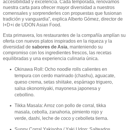
accesibilidad y excelencia. Cada temporada, renovamos
nuestra carta para ofrecer mayor diversidad a nuestros
comensales y sorprenderles con propuestas que fusionan
tradición y vanguardia”, explica Alberto Gómez, director de
I+D+i de UDON Asian Food.
Esta primavera, los restaurantes de la compañía amplían su
oferta con nuevos platos inspirados en la riqueza y la
diversidad de
sabores de Asia
, manteniendo su
compromiso con los ingredientes frescos, las recetas
equilibradas y una experiencia culinaria única.
Okinawa Roll: Ocho noodle rolls calientes en
tempura con cerdo marinado (chashu), aguacate,
queso crema, setas shiitake, espárrago triguero,
salsa okonomiyaki, mayonesa japonesa y
cebollino.
Tikka Masala: Arroz con pollo de corral, tikka
masala, cebolla, zanahoria, pimiento rojo y
verde, dashi, leche de coco y cebolleta tierna.
Sunny Corral Yakisoba / Yaki Udon: Salteados