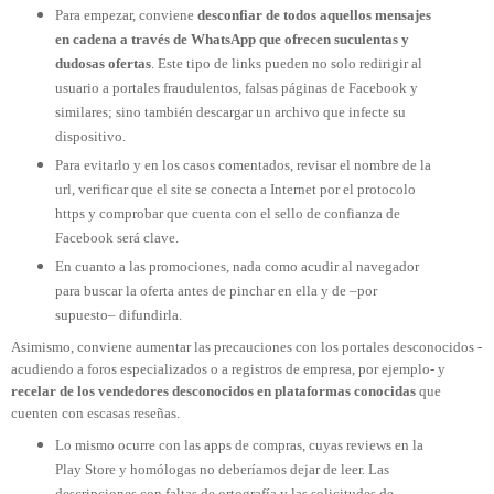
Para empezar, conviene
desconfiar de todos aquellos mensajes
en cadena a través de WhatsApp que ofrecen suculentas y
dudosas ofertas
. Este tipo de links pueden no solo redirigir al
usuario a portales fraudulentos, falsas páginas de Facebook y
similares; sino también descargar un archivo que infecte su
dispositivo.
Para evitarlo y en los casos comentados, revisar el nombre de la
url, verificar que el site se conecta a Internet por el protocolo
https y comprobar que cuenta con el sello de confianza de
Facebook será clave.
En cuanto a las promociones, nada como acudir al navegador
para buscar la oferta antes de pinchar en ella y de –por
supuesto– difundirla.
Asimismo, conviene aumentar las precauciones con los portales desconocidos -
acudiendo a foros especializados o a registros de empresa, por ejemplo- y
recelar de los vendedores desconocidos en plataformas conocidas
que
cuenten con escasas reseñas.
Lo mismo ocurre con las apps de compras, cuyas reviews en la
Play Store y homólogas no deberíamos dejar de leer. Las
descripciones con faltas de ortografía y las solicitudes de