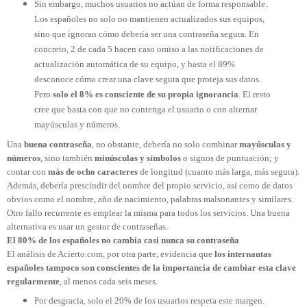
Sin embargo, muchos usuarios no actúan de forma responsable.
Los españoles no solo no mantienen actualizados sus equipos,
sino que ignoran cómo debería ser una contraseña segura. En
concreto, 2 de cada 5 hacen caso omiso a las notificaciones de
actualización automática de su equipo, y hasta el 89%
desconoce cómo crear una clave segura que proteja sus datos.
Pero
solo el 8% es consciente de su propia ignorancia
. El resto
cree que basta con que no contenga el usuario o con alternar
mayúsculas y números.
Una
buena contraseña
, no obstante, debería no solo combinar
mayúsculas y
números
, sino también
minúsculas y símbolos
o signos de puntuación; y
contar con
más de ocho caracteres
de longitud (cuanto más larga, más segura).
Además, debería prescindir del nombre del propio servicio, así como de datos
obvios como el nombre, año de nacimiento, palabras malsonantes y similares.
Otro fallo recurrente es emplear la misma para todos los servicios. Una buena
alternativa es usar un gestor de contraseñas.
El 80% de los españoles no cambia casi nunca su contraseña
El análisis de Acierto.com, por otra parte, evidencia que
los internautas
españoles tampoco son conscientes de la importancia de cambiar esta clave
regularmente
, al menos cada seis meses.
Por desgracia, solo el 20% de los usuarios respeta este margen.