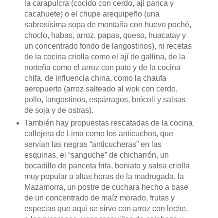
la carapulcra (cocido con cerdo, ají panca y
cacahuete) o el chupe arequipeño (una
sabrosísima sopa de montaña con huevo poché,
choclo, habas, arroz, papas, queso, huacatay y
un concentrado fondo de langostinos), ni recetas
de la cocina criolla como el ají de gallina,
de la
norteña como el arroz con pato y de la cocina
chifa, de influencia china, como la chaufa
aeropuerto (arroz salteado al wok con cerdo,
pollo, langostinos, espárragos, brócoli y salsas
de soja y de ostras).
También hay propuestas rescatadas de la cocina
callejera de Lima como los anticuchos, que
servían las negras “anticucheras” en las
esquinas, el “sanguche” de chicharrón, un
bocadillo de panceta frita, boniato y salsa criolla
muy popular a altas horas de la madrugada, la
Mazamorra, un postre de cuchara hecho a base
de un concentrado de maíz morado, frutas y
especias que aquí se sirve con arroz con leche,