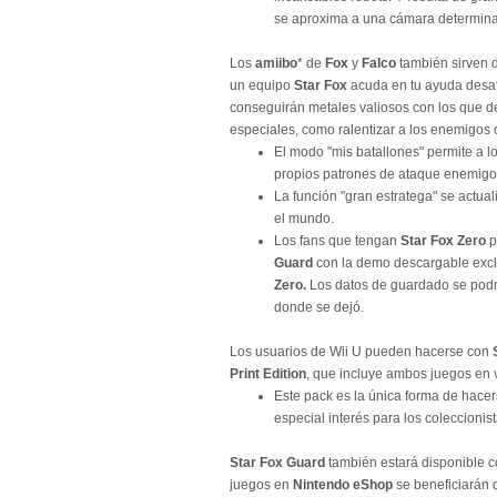
se aproxima a una cámara determin
Los
amiibo
* de
Fox
y
Falco
también sirven d
un equipo
Star Fox
acuda en tu ayuda desat
conseguirán metales valiosos con los que d
especiales, como ralentizar a los enemigos 
El modo "mis batallones" permite a l
propios patrones de ataque enemigo, 
La función "gran estratega" se actua
el mundo.
Los fans que tengan
Star Fox Zero
p
Guard
con la demo descargable excl
Zero.
Los datos de guardado se podrá
donde se dejó.
Los usuarios de Wii U pueden hacerse con
Print Edition
, que incluye ambos juegos en 
Este pack es la única forma de hacer
especial interés para los coleccionist
Star Fox Guard
también estará disponible 
juegos en
Nintendo eShop
se beneficiarán d