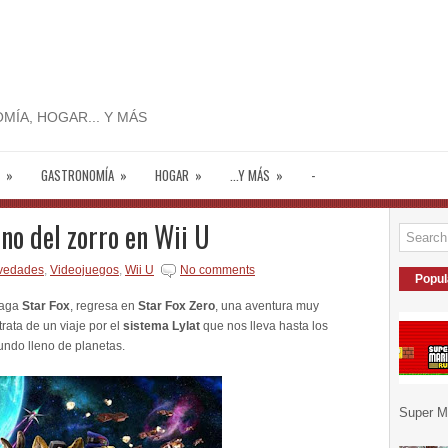
MÍA, HOGAR... Y MÁS
»
GASTRONOMÍA
»
HOGAR
»
...Y MÁS
»
-
rno del zorro en Wii U
vedades
,
Videojuegos
,
Wii U
No comments
Popul
 saga
Star Fox
, regresa en
Star Fox Zero
, una aventura muy
rata de un viaje por el
sistema Lylat
que nos lleva hasta los
undo lleno de planetas.
Super Ma