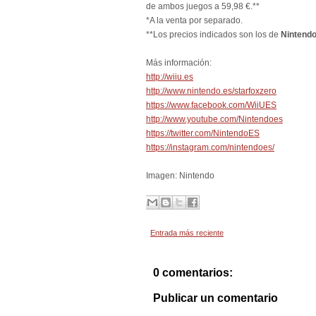
de ambos juegos a 59,98 €.**
*A la venta por separado.
**Los precios indicados son los de
Nintend
Más información:
http://wiiu.es
http://www.nintendo.es/starfoxzero
https://www.facebook.com/WiiUES
http://www.youtube.com/Nintendoes
https://twitter.com/NintendoES
https://instagram.com/nintendoes/
Imagen: Nintendo
Entrada más reciente
0 comentarios:
Publicar un comentario