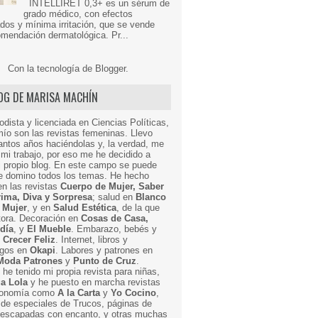
INTELLIRET 0,3+ es un sérum de
grado médico, con efectos
dos y mínima irritación, que se vende
mendación dermatológica. Pr...
Con la tecnología de
Blogger
.
LOG DE MARISA MACHÍN
odista y licenciada en Ciencias Políticas,
mío son las revistas femeninas. Llevo
ntos años haciéndolas y, la verdad, me
mi trabajo, por eso me he decidido a
i propio blog. En este campo se puede
ue domino todos los temas. He hecho
en las revistas
Cuerpo de Mujer, Saber
Prima, Diva y Sorpresa
; salud en
Blanco
 Mujer
, y en
Salud Estética
, de la que
ctora. Decoración en
Cosas de Casa,
 día
, y
El Mueble
. Embarazo, bebés y
n
Crecer Feliz
. Internet, libros y
egos en
Okapi
. Labores y patrones en
Moda Patrones
y
Punto de Cruz
.
he tenido mi propia revista para niñas,
a Lola
y he puesto en marcha revistas
ronomía como
A la Carta
y
Yo Cocino
,
de especiales de Trucos, páginas de
y escapadas con encanto, y otras muchas