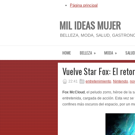
Página principal
MIL IDEAS MUJER
BELLEZA, MODA, SALUD, GASTRONO
HOME
BELLEZA
»
MODA
»
SALUD
Vuelve Star Fox: El reto
22:41
entretenimiento
,
Nintendo
,
no
Fox McCloud
, el peludo zorro, héroe de la
entretenida, cargada de acción. Esta vez se t
confines más oscuros del espacio, por un m