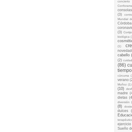
concierto
Conforam
consolas
(3)
cont
Mundial d
Córdoba
coronavi
(3)
Cortij
biológica
(
cosméti
cr
(1)
novedad
cabello
(2)
cuida
(86)
cu
tiempo
cúrcuma
(
verano
(
Muñoz
(1)
(10)
desf
madre
(
dietas
(4
diversión
(8)
dosis
dulces
Educaci
terapéutic
ejercicio
Sueño d