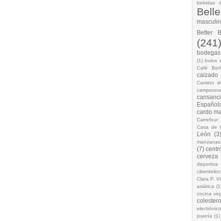
bebidas i
Bell
masculi
Better 
(241
bodegas.
(1)
bulos 
Café Berl
calzado
Camino d
campeona
cansanc
Española
cardo ma
Carrefour
Casa de 
León
(3
manzanas
(7)
centr
cerveza
deportiva
ciberdelin
Clara P. Vi
asiática
(1
cocina ve
colestero
electrónic
joyería
(1)