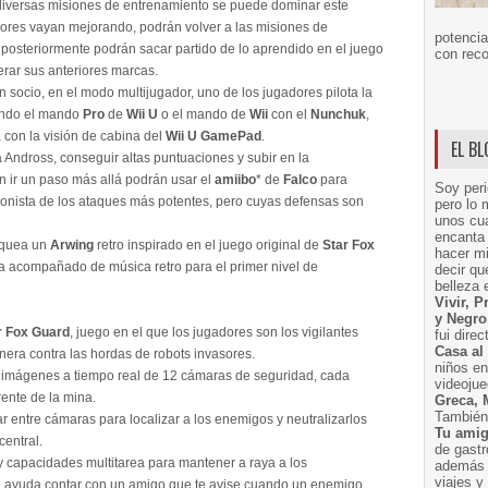
diversas misiones de entrenamiento se puede dominar este
dores vayan mejorando, podrán volver a las misiones de
potencia
posteriormente podrán sacar partido de lo aprendido en el juego
con reco
erar sus anteriores marcas.
un socio, en el modo multijugador, uno de los jugadores pilota la
sando el mando
Pro
de
Wii U
o el mando de
Wii
con el
Nunchuk
,
 con la visión de cabina del
Wii U GamePad
.
EL B
a Andross, conseguir altas puntuaciones y subir en la
en ir un paso más allá podrán usar el
amiibo
* de
Falco
para
Soy peri
onista de los ataques más potentes, pero cuyas defensas son
pero lo 
unos cua
encanta 
oquea un
Arwing
retro inspirado en el juego original de
Star Fox
hacer m
a acompañado de música retro para el primer nivel de
decir q
belleza 
Vivir, 
y Negro
r Fox Guard
, juego en el que los jugadores son los vigilantes
fui dire
Casa al
era contra las hordas de robots invasores.
niños e
as imágenes a tiempo real de 12 cámaras de seguridad, cada
videoju
rente de la mina.
Greca, 
También 
ar entre cámaras para localizar a los enemigos y neutralizarlos
Tu amig
entral.
de gast
 y capacidades multitarea para mantener a raya a los
además 
viajes 
an ayuda contar con un amigo que te avise cuando un enemigo