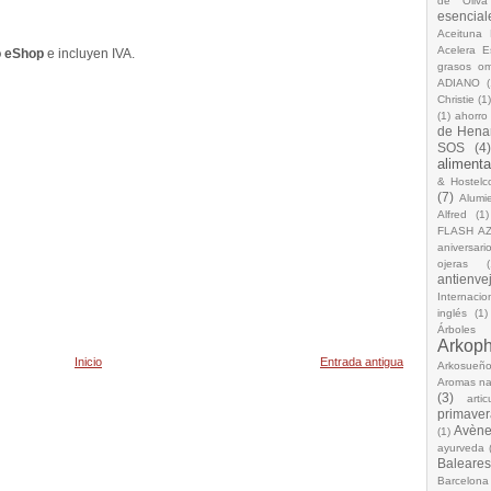
de Oliva
esencial
Aceituna 
Acelera 
o eShop
e incluyen IVA.
grasos o
ADIANO
(
Christie
(1
(1)
ahorro
de Hena
SOS
(4
alimenta
& Hostelc
(7)
Alumi
Alfred
(1)
FLASH A
aniversari
ojeras
(
antienve
Internacio
inglés
(1)
Árboles
Arkop
Inicio
Entrada antigua
Arkosueñ
Aromas na
(3)
arti
primaver
Avèn
(1)
ayurveda
Baleares
Barcelona