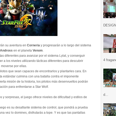
DESIGN .
arán su aventura en
Corneria
y progresarán a lo largo del sistema
Andross
en el planeta
Venom
.
s diferentes para avanzar por el sistema Lylat, y conserguir
4 fragan
r a los niveles utilizando tácticas diferentes para descubrir
e moverse por ellas.
ilotos que sean capaces de encontrarlos y plantarles cara. En
uta estándar culmina con una batalla contra el imponente
erta misión de la historia, los pilotos más desenvueltos podrán
ación para enfrentarse a Star Wolf.
d...
s y sorpresas, el juego ofrece niveles de dificultad y estilos de
ego es su desafiante sistema de control, que pondrá a prueba
na vez lo domines, disfrutarás a tope. Y es que las pantallas