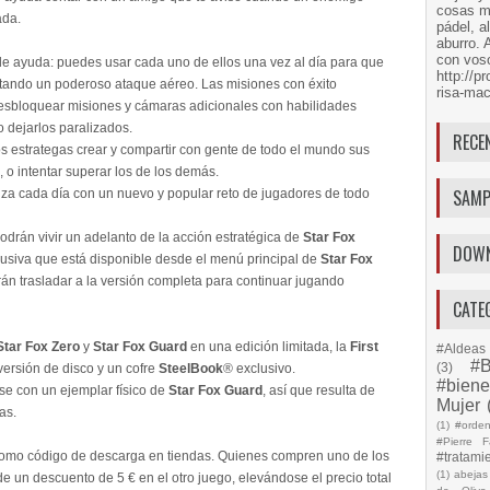
cosas má
ada.
pádel, a
aburro. 
con voso
e ayuda: puedes usar cada uno de ellos una vez al día para que
http://
ando un poderoso ataque aéreo. Las misiones con éxito
risa-mac
esbloquear misiones y cámaras adicionales con habilidades
o dejarlos paralizados.
RECE
os estrategas crear y compartir con gente de todo el mundo sus
o intentar superar los de los demás.
SAMP
liza cada día con un nuevo y popular reto de jugadores de todo
odrán vivir un adelanto de la acción estratégica de
Star Fox
DOW
usiva que está disponible desde el menú principal de
Star Fox
n trasladar a la versión completa para continuar jugando
CATE
Star Fox Zero
y
Star Fox Guard
en una edición limitada, la
First
#Aldeas 
#B
(3)
versión de disco y un cofre
SteelBook
® exclusivo.
#biene
se con un ejemplar físico de
Star Fox Guard
, así que resulta de
Mujer
as.
(1)
#orde
#Pierre F
como código de descarga en tiendas. Quienes compren uno de los
#tratami
(1)
abejas
e un descuento de 5 € en el otro juego, elevándose el precio total