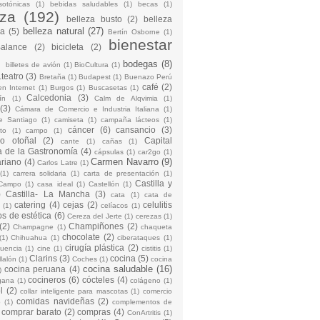
sotónicas
(1)
bebidas saludables
(1)
becas
(1)
eza
(192)
belleza busto
(2)
belleza
belleza natural
(27)
na
(5)
Bertín Osborne
(1)
bienestar
Balance
(2)
bicicleta
(2)
)
bodegas
(8)
billetes de avión
(1)
BioCultura
(1)
teatro
(3)
Bretaña
(1)
Budapest
(1)
Buenazo Perú
café
(2)
en Internet
(1)
Burgos
(1)
Buscasetas
(1)
Calcedonia
(3)
ín
(1)
Calm de Alqvimia
(1)
(3)
Cámara de Comercio e Industria Italiana
(1)
e Santiago
(1)
camiseta
(1)
campaña lácteos
(1)
cáncer
(6)
cansancio
(3)
to
(1)
campo
(1)
io otoñal
(2)
Capital
cante
(1)
cañas
(1)
 de la Gastronomía
(4)
cápsulas
(1)
car2go
(1)
Carmen Navarro
(9)
riano
(4)
Carlos Latre
(1)
(1)
carrera solidaria
(1)
carta de presentación
(1)
Castilla y
Campo
(1)
casa ideal
(1)
Castellón
(1)
)
Castilla- La Mancha
(3)
cata
(1)
cata de
catering
(4)
cejas
(2)
celulitis
(1)
celíacos
(1)
os de estética
(6)
Cereza del Jerte
(1)
cerezas
(1)
(2)
Champiñones
(2)
Champagne
(1)
chaqueta
chocolate
(2)
(1)
Chihuahua
(1)
ciberataques
(1)
cirugía plástica
(2)
cuencia
(1)
cine
(1)
cistitis
(1)
Clarins
(3)
cocina
(5)
llalón
(1)
Coches
(1)
cocina
cocina saludable
(16)
cocina peruana
(4)
)
cocineros
(6)
cócteles
(4)
gana
(1)
colágeno
(1)
l
(2)
collar inteligente para mascotas
(1)
comercio
comidas navideñas
(2)
o
(1)
complementos de
comprar barato
(2)
compras
(4)
ConArtritis
(1)