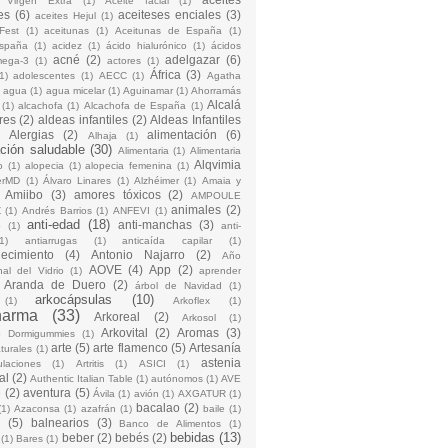
 Virgen Extra
(1)
Aceite facial
(1)
es
(6)
aceiteses enciales
(3)
aceites Hejul
(1)
Fest
(1)
aceitunas
(1)
Aceitunas de España
(1)
España
(1)
acidez
(1)
ácido hialurónico
(1)
ácidos
acné
(2)
adelgazar
(6)
mega-3
(1)
actores
(1)
África
(3)
1)
adolescentes
(1)
AECC
(1)
Agatha
)
agua
(1)
agua micelar
(1)
Aguinamar
(1)
Ahorramás
Alcalá
(1)
alcachofa
(1)
Alcachofa de España
(1)
res
(2)
aldeas infantiles
(2)
Aldeas Infantiles
)
Alergias
(2)
alimentación
(6)
Alhaja
(1)
ción saludable
(30)
Alimentaria
(1)
Alimentaria
Alqvimia
o
(1)
alopecia
(1)
alopecia femenina
(1)
erMD
(1)
Álvaro Linares
(1)
Alzhéimer
(1)
Amaia y
Amiibo
(3)
amores tóxicos
(2)
AMPOULE
animales
(2)
Z
(1)
Andrés Barrios
(1)
ANFEVI
(1)
anti-edad
(18)
anti-manchas
(3)
o
(1)
anti-
1)
antiarrugas
(1)
anticaída capilar
(1)
jecimiento
(4)
Antonio Najarro
(2)
Año
AOVE
(4)
App
(2)
nal del Vidrio
(1)
aprender
Aranda de Duero
(2)
árbol de Navidad
(1)
arkocápsulas
(10)
(1)
Arkoflex
(1)
harma
(33)
Arkoreal
(2)
Arkosol
(1)
Arkovital
(2)
Aromas
(3)
o Dormigummies
(1)
arte
(5)
arte flamenco
(5)
Artesanía
turales
(1)
astenia
culaciones
(1)
Artritis
(1)
ASICI
(1)
al
(2)
Authentic Italian Table
(1)
autónomos
(1)
AVE
e
(2)
aventura
(5)
Ávila
(1)
avión
(1)
AXGATUR
(1)
bacalao
(2)
(1)
Azaconsa
(1)
azafrán
(1)
baile
(1)
(5)
balnearios
(3)
Banco de Alimentos
(1)
bebidas
(13)
beber
(2)
bebés
(2)
(1)
Bares
(1)