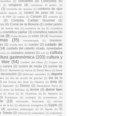
conciertos
(4)
Concursos
(5)
 benéfico
(1)
congreso
(4)
a
(1)
conservar el jamón
(1)
(3)
contorno de ojos
consumo de quesos
(1)
control de peso
(4)
raseña segura
(1)
Copa
Coravin
(2)
e la FIFA
(1)
copas
(1)
corazón
(1)
(3)
Córdoba Califato Gourmet
(2)
rus
(4)
Corral de la Morería
(2)
cortar jamón
o de Suerte Alta
(1)
cosmétca de luz
(1)
cosmética
cosmética capilar
(3)
cosmética natural
(4)
1)
cos
(9)
covic 19
(4)
Costa Dorada
(1)
Creatividad
emas
(35)
cruceros.
cromoterapia
(1)
cuidado del
es
(2)
cuerpo
(3)
cruelty free
(1)
(14)
cuidado del cabello rizado. novedades
cultura
cuidados solares
(2)
dores
(1)
cult
(1)
ltura gastronómica
(103)
cultura y
 libre
(54)
Cumbre del Clima
(1)
Cupper
(1)
cursos
(2)
cursos de moda
(2)
cursos de
1)
2)
D.O. Monterrei
(1)
danza
(1)
David Meca
(1)
David
deporte
decoración
(2)
defensas naturales
(1)
día de la
iles
(1)
día de acción de gracias
(1)
4)
dieta
(6)
día Picota del Jerte
(1)
Diadora
(1)
)
Disney
(2)
digestión
(1)
Disneyland París
(1)
dormir bien
dormir
(3)
(1)
dolor
(1)
Doñaluz
(1)
ol
(1)
Dove
(1)
Dr. Chamosa
(1)
Dr. Martens
(1)
(3)
Echinacea
(1)
ecología
(1)
ecommerce
(1)
ón
(12)
educación financiera
(1)
efectos
Egipto
(3)
os de la luz
(1)
eficiencia energética
(1)
(4)
El
ejercicios antiarrugas
(1)
El Águila
(1)
e Toledo
(2)
Elancyl
(1)
embutidos
(1)
embutidos