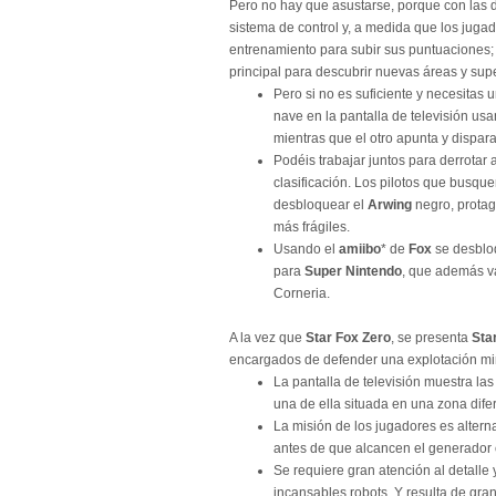
Pero no hay que asustarse, porque con las 
sistema de control y, a medida que los juga
entrenamiento para subir sus puntuaciones; 
principal para descubrir nuevas áreas y sup
Pero si no es suficiente y necesitas 
nave en la pantalla de televisión u
mientras que el otro apunta y dispara
Podéis trabajar juntos para derrotar 
clasificación. Los pilotos que busqu
desbloquear el
Arwing
negro, protag
más frágiles.
Usando el
amiibo
* de
Fox
se desbl
para
Super Nintendo
, que además v
Corneria.
A la vez que
Star Fox Zero
, se presenta
Sta
encargados de defender una explotación min
La pantalla de televisión muestra l
una de ella situada en una zona dife
La misión de los jugadores es altern
antes de que alcancen el generador c
Se requiere gran atención al detalle
incansables robots. Y resulta de gr