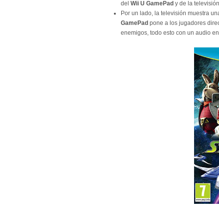
del
Wii U GamePad
y de la televisió
Por un lado, la televisión muestra u
GamePad
pone a los jugadores direc
enemigos, todo esto con un audio env