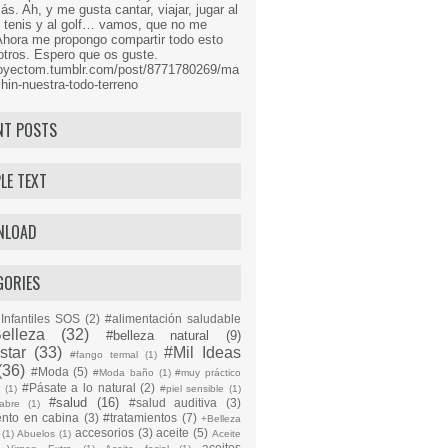
s. Ah, y me gusta cantar, viajar, jugar al
l tenis y al golf… vamos, que no me
Ahora me propongo compartir todo esto
tros. Espero que os guste.
proyectom.tumblr.com/post/8771780269/ma
hin-nuestra-todo-terreno
NT POSTS
LE TEXT
NLOAD
GORIES
Infantiles SOS
(2)
#alimentación saludable
elleza
(32)
#belleza natural
(9)
star
(33)
#Mil Ideas
#fango termal
(1)
(36)
#Moda
(5)
#Moda baño
(1)
#muy práctico
#Pásate a lo natural
(2)
n
(1)
#piel sensible
(1)
#salud
(16)
#salud auditiva
(3)
abre
(1)
ento en cabina
(3)
#tratamientos
(7)
+Belleza
accesorios
(3)
aceite
(5)
(1)
Abuelos
(1)
Aceite
aceites