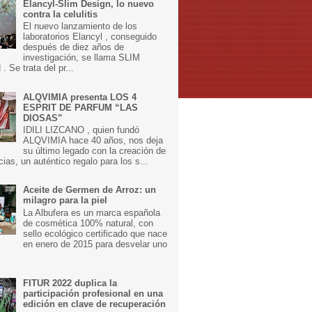
Elancyl-Slim Design, lo nuevo
contra la celulitis
El nuevo lanzamiento de los
laboratorios Elancyl , conseguido
después de diez años de
investigación, se llama SLIM
 Se trata del pr...
ALQVIMIA presenta LOS 4
ESPRIT DE PARFUM “LAS
DIOSAS”
IDILI LIZCANO , quien fundó
ALQVIMIA hace 40 años, nos deja
su último legado con la creación de
cias, un auténtico regalo para los s...
Aceite de Germen de Arroz: un
milagro para la piel
La Albufera es un marca española
de cosmética 100% natural, con
sello ecológico certificado que nace
en enero de 2015 para desvelar uno
FITUR 2022 duplica la
participación profesional en una
edición en clave de recuperación