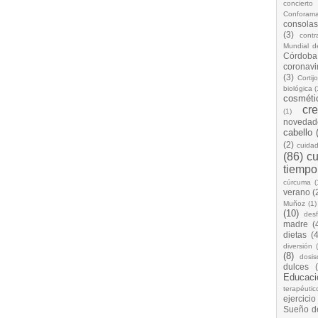
concierto
Conforam
consolas
(3)
cont
Mundial d
Córdoba
coronavi
(3)
Cortij
biológica
(
cosméti
cr
(1)
novedad
cabello
(2)
cuida
(86)
cu
tiempo
cúrcuma
(
verano
(
Muñoz
(1)
(10)
desf
madre
(
dietas
(4
diversión
(8)
dosis
dulces
Educaci
terapéutic
ejercicio
Sueño d