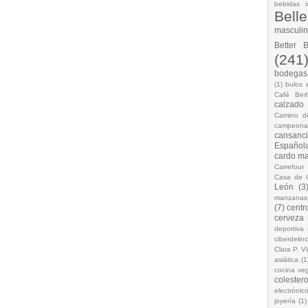
bebidas i
Bell
masculi
Better 
(241
bodegas.
(1)
bulos 
Café Berl
calzado
Camino d
campeona
cansanc
Española
cardo ma
Carrefour
Casa de 
León
(3
manzanas
(7)
centr
cerveza
deportiva
ciberdelin
Clara P. Vi
asiática
(1
cocina ve
colestero
electrónic
joyería
(1)