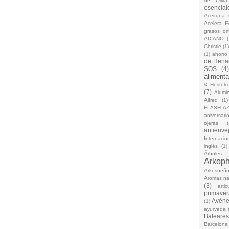
de Oliva
esencial
Aceituna 
Acelera 
grasos o
ADIANO
(
Christie
(1
(1)
ahorro
de Hena
SOS
(4
alimenta
& Hostelc
(7)
Alumi
Alfred
(1)
FLASH A
aniversari
ojeras
(
antienve
Internacio
inglés
(1)
Árboles
Arkop
Arkosueñ
Aromas na
(3)
arti
primaver
Avèn
(1)
ayurveda
Baleares
Barcelona