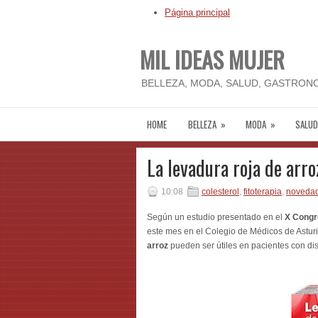
Página principal
MIL IDEAS MUJER
BELLEZA, MODA, SALUD, GASTRONO
HOME
BELLEZA
»
MODA
»
SALUD
La levadura roja de arro
10:08
colesterol
,
fitoterapia
,
noveda
Según un estudio presentado en el
X Congr
este mes en el Colegio de Médicos de Astur
arroz
pueden ser útiles en pacientes con dis