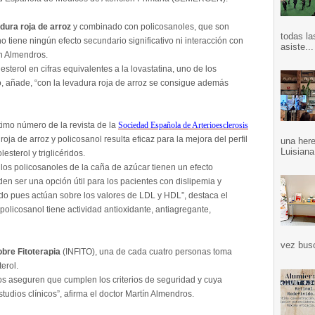
dura roja de arroz
y combinado con policosanoles, que son
todas la
o tiene ningún efecto secundario significativo ni interacción con
asiste...
ín Almendros.
lesterol en cifras equivalentes a la lovastatina, uno de los
o, añade, “con la levadura roja de arroz se consigue además
timo número de la revista de la
Sociedad Española de Arterioesclerosis
ja de arroz y policosanol resulta eficaz para la mejora del perfil
una here
Luisiana
lesterol y triglicéridos.
 los policosanoles de la caña de azúcar tienen un efecto
n ser una opción útil para los pacientes con dislipemia y
do pues actúan sobre los valores de LDL y HDL”, destaca el
policosanol tiene actividad antioxidante, antiagregante,
vez bus
obre Fitoterapia
(INFITO), una de cada cuatro personas toma
erol.
os aseguren que cumplen los criterios de seguridad y cuya
udios clínicos”, afirma el doctor Martín Almendros.