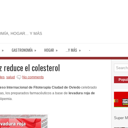
MÍA, HOGAR... Y MÁS
»
GASTRONOMÍA
»
HOGAR
»
...Y MÁS
»
-
z reduce el colesterol
des
,
salud
No comments
Popul
eso Internacional de Fitoterapia Ciudad de Oviedo
celebrado
ias, los preparados farmacéuticos a base de
levadura roja de
lipemia.
Super Ma