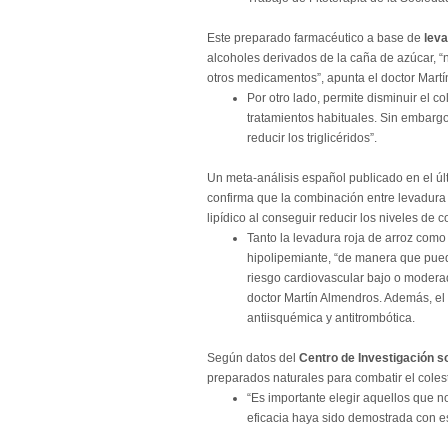
Este preparado farmacéutico a base de
leva
alcoholes derivados de la caña de azúcar, “n
otros medicamentos”, apunta el doctor Mart
Por otro lado, permite disminuir el co
tratamientos habituales. Sin embarg
reducir los triglicéridos”.
Un meta-análisis español publicado en el úl
confirma que la combinación entre levadura ro
lipídico al conseguir reducir los niveles de co
Tanto la levadura roja de arroz como
hipolipemiante, “de manera que puede
riesgo cardiovascular bajo o modera
doctor Martín Almendros. Además, el 
antiisquémica y antitrombótica.
Según datos del
Centro de Investigación s
preparados naturales para combatir el colest
“Es importante elegir aquellos que n
eficacia haya sido demostrada con est