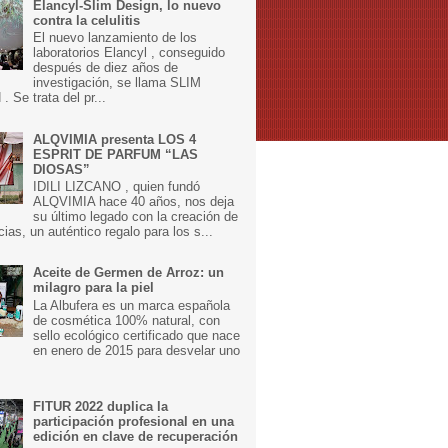
Elancyl-Slim Design, lo nuevo
contra la celulitis
El nuevo lanzamiento de los
laboratorios Elancyl , conseguido
después de diez años de
investigación, se llama SLIM
 Se trata del pr...
ALQVIMIA presenta LOS 4
ESPRIT DE PARFUM “LAS
DIOSAS”
IDILI LIZCANO , quien fundó
ALQVIMIA hace 40 años, nos deja
su último legado con la creación de
cias, un auténtico regalo para los s...
Aceite de Germen de Arroz: un
milagro para la piel
La Albufera es un marca española
de cosmética 100% natural, con
sello ecológico certificado que nace
en enero de 2015 para desvelar uno
FITUR 2022 duplica la
participación profesional en una
edición en clave de recuperación