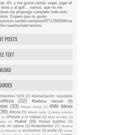
s. Ah, y me gusta cantar, viajar, jugar al
l tenis y al golf… vamos, que no me
Ahora me propongo compartir todo esto
tros. Espero que os guste.
proyectom.tumblr.com/post/8771780269/ma
hin-nuestra-todo-terreno
NT POSTS
LE TEXT
NLOAD
GORIES
Infantiles SOS
(2)
#alimentación saludable
elleza
(32)
#belleza natural
(9)
star
(33)
#Mil Ideas
#fango termal
(1)
(36)
#Moda
(5)
#Moda baño
(1)
#muy práctico
#Pásate a lo natural
(2)
n
(1)
#piel sensible
(1)
#salud
(16)
#salud auditiva
(3)
abre
(1)
ento en cabina
(3)
#tratamientos
(7)
+Belleza
accesorios
(3)
aceite
(5)
(1)
Abuelos
(1)
Aceite
aceites