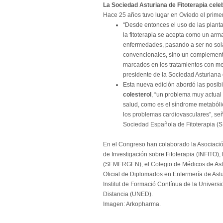
La Sociedad Asturiana de Fitoterapia cele
Hace 25 años tuvo lugar en Oviedo el prime
“Desde entonces el uso de las plant
la fitoterapia se acepta como un arm
enfermedades, pasando a ser no sola
convencionales, sino un complemento
marcados en los tratamientos con medi
presidente de la Sociedad Asturiana 
Esta nueva edición abordó las posib
colesterol
, “un problema muy actual 
salud, como es el síndrome metabóli
los problemas cardiovasculares”, señ
Sociedad Española de Fitoterapia (S
En el Congreso han colaborado la Asociació
de Investigación sobre Fitoterapia (INFITO)
(SEMERGEN), el Colegio de Médicos de Asturi
Oficial de Diplomados en Enfermería de Astur
Institut de Formació Contínua de la Univers
Distancia (UNED).
Imagen: Arkopharma.