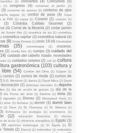
conciertos
(4)
Concursos
(5)
 benéfico
(1)
congreso
(4)
a
(1)
conservar el jamón
(1)
(3)
contorno de ojos
consumo de quesos
(1)
control de peso
(4)
raseña segura
(1)
Copa
Coravin
(2)
e la FIFA
(1)
copas
(1)
corazón
(1)
(3)
Córdoba Califato Gourmet
(2)
rus
(4)
Corral de la Morería
(2)
cortar jamón
o de Suerte Alta
(1)
cosmétca de luz
(1)
cosmética
cosmética capilar
(3)
cosmética natural
(4)
1)
cos
(9)
covic 19
(4)
Costa Dorada
(1)
Creatividad
emas
(35)
cruceros.
cromoterapia
(1)
cuidado del
es
(2)
cuerpo
(3)
cruelty free
(1)
(14)
cuidado del cabello rizado. novedades
cultura
cuidados solares
(2)
dores
(1)
cult
(1)
ltura gastronómica
(103)
cultura y
 libre
(54)
Cumbre del Clima
(1)
Cupper
(1)
cursos
(2)
cursos de moda
(2)
cursos de
1)
2)
D.O. Monterrei
(1)
danza
(1)
David Meca
(1)
David
deporte
decoración
(2)
defensas naturales
(1)
día de la
iles
(1)
día de acción de gracias
(1)
4)
dieta
(6)
día Picota del Jerte
(1)
Diadora
(1)
)
Disney
(2)
digestión
(1)
Disneyland París
(1)
dormir bien
dormir
(3)
(1)
dolor
(1)
Doñaluz
(1)
ol
(1)
Dove
(1)
Dr. Chamosa
(1)
Dr. Martens
(1)
(3)
Echinacea
(1)
ecología
(1)
ecommerce
(1)
ón
(12)
educación financiera
(1)
efectos
Egipto
(3)
os de la luz
(1)
eficiencia energética
(1)
(4)
El
ejercicios antiarrugas
(1)
El Águila
(1)
e Toledo
(2)
Elancyl
(1)
embutidos
(1)
embutidos