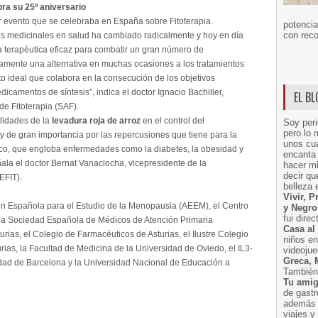
bra su 25º aniversario
r evento que se celebraba en España sobre Fitoterapia.
potencia
con reco
as medicinales en salud ha cambiado radicalmente y hoy en día
a terapéutica eficaz para combatir un gran número de
mente una alternativa en muchas ocasiones a los tratamientos
 ideal que colabora en la consecución de los objetivos
camentos de síntesis”, indica el doctor Ignacio Bachiller,
EL B
de Fitoterapia (SAF).
ilidades de la
levadura roja de arroz
en el control del
Soy peri
pero lo 
y de gran importancia por las repercusiones que tiene para la
unos cua
co, que engloba enfermedades como la diabetes, la obesidad y
encanta 
ala el doctor Bernat Vanaclocha, vicepresidente de la
hacer m
decir q
EFIT).
belleza 
Vivir, 
n Española para el Estudio de la Menopausia (AEEM), el Centro
y Negro
fui dire
, la Sociedad Española de Médicos de Atención Primaria
Casa al
as, el Colegio de Farmacéuticos de Asturias, el Ilustre Colegio
niños e
ias, la Facultad de Medicina de la Universidad de Oviedo, el IL3-
videoju
Greca, 
idad de Barcelona y la Universidad Nacional de Educación a
También 
Tu amig
de gast
además 
viajes 