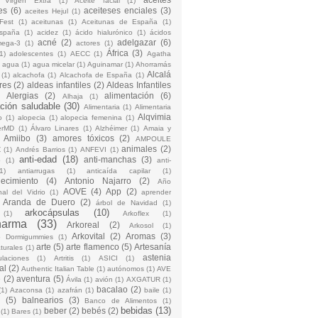
 Virgen Extra
(1)
Aceite facial
(1)
es
(6)
aceiteses enciales
(3)
aceites Hejul
(1)
Fest
(1)
aceitunas
(1)
Aceitunas de España
(1)
España
(1)
acidez
(1)
ácido hialurónico
(1)
ácidos
acné
(2)
adelgazar
(6)
mega-3
(1)
actores
(1)
África
(3)
1)
adolescentes
(1)
AECC
(1)
Agatha
)
agua
(1)
agua micelar
(1)
Aguinamar
(1)
Ahorramás
Alcalá
(1)
alcachofa
(1)
Alcachofa de España
(1)
res
(2)
aldeas infantiles
(2)
Aldeas Infantiles
)
Alergias
(2)
alimentación
(6)
Alhaja
(1)
ción saludable
(30)
Alimentaria
(1)
Alimentaria
Alqvimia
o
(1)
alopecia
(1)
alopecia femenina
(1)
erMD
(1)
Álvaro Linares
(1)
Alzhéimer
(1)
Amaia y
Amiibo
(3)
amores tóxicos
(2)
AMPOULE
animales
(2)
Z
(1)
Andrés Barrios
(1)
ANFEVI
(1)
anti-edad
(18)
anti-manchas
(3)
o
(1)
anti-
1)
antiarrugas
(1)
anticaída capilar
(1)
jecimiento
(4)
Antonio Najarro
(2)
Año
AOVE
(4)
App
(2)
nal del Vidrio
(1)
aprender
Aranda de Duero
(2)
árbol de Navidad
(1)
arkocápsulas
(10)
(1)
Arkoflex
(1)
harma
(33)
Arkoreal
(2)
Arkosol
(1)
Arkovital
(2)
Aromas
(3)
o Dormigummies
(1)
arte
(5)
arte flamenco
(5)
Artesanía
turales
(1)
astenia
culaciones
(1)
Artritis
(1)
ASICI
(1)
al
(2)
Authentic Italian Table
(1)
autónomos
(1)
AVE
e
(2)
aventura
(5)
Ávila
(1)
avión
(1)
AXGATUR
(1)
bacalao
(2)
(1)
Azaconsa
(1)
azafrán
(1)
baile
(1)
(5)
balnearios
(3)
Banco de Alimentos
(1)
bebidas
(13)
beber
(2)
bebés
(2)
(1)
Bares
(1)