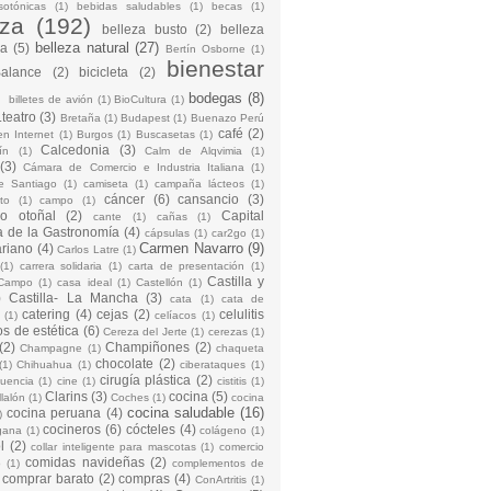
sotónicas
(1)
bebidas saludables
(1)
becas
(1)
eza
(192)
belleza busto
(2)
belleza
belleza natural
(27)
na
(5)
Bertín Osborne
(1)
bienestar
Balance
(2)
bicicleta
(2)
)
bodegas
(8)
billetes de avión
(1)
BioCultura
(1)
teatro
(3)
Bretaña
(1)
Budapest
(1)
Buenazo Perú
café
(2)
en Internet
(1)
Burgos
(1)
Buscasetas
(1)
Calcedonia
(3)
ín
(1)
Calm de Alqvimia
(1)
(3)
Cámara de Comercio e Industria Italiana
(1)
e Santiago
(1)
camiseta
(1)
campaña lácteos
(1)
cáncer
(6)
cansancio
(3)
to
(1)
campo
(1)
io otoñal
(2)
Capital
cante
(1)
cañas
(1)
 de la Gastronomía
(4)
cápsulas
(1)
car2go
(1)
Carmen Navarro
(9)
riano
(4)
Carlos Latre
(1)
(1)
carrera solidaria
(1)
carta de presentación
(1)
Castilla y
Campo
(1)
casa ideal
(1)
Castellón
(1)
)
Castilla- La Mancha
(3)
cata
(1)
cata de
catering
(4)
cejas
(2)
celulitis
(1)
celíacos
(1)
os de estética
(6)
Cereza del Jerte
(1)
cerezas
(1)
(2)
Champiñones
(2)
Champagne
(1)
chaqueta
chocolate
(2)
(1)
Chihuahua
(1)
ciberataques
(1)
cirugía plástica
(2)
cuencia
(1)
cine
(1)
cistitis
(1)
Clarins
(3)
cocina
(5)
llalón
(1)
Coches
(1)
cocina
cocina saludable
(16)
cocina peruana
(4)
)
cocineros
(6)
cócteles
(4)
gana
(1)
colágeno
(1)
l
(2)
collar inteligente para mascotas
(1)
comercio
comidas navideñas
(2)
o
(1)
complementos de
comprar barato
(2)
compras
(4)
ConArtritis
(1)