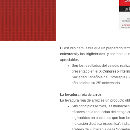
El estudio demuestra que un preparado far
colesterol
y los
triglicéridos
, y por tanto el
apreciables.
Son los resultados del estudio reali
presentado en el
X Congreso Interna
Sociedad Española de Fitoterapia (SE
año celebra su 25º aniversario.
La levadura roja de arroz
La levadura roja de arroz es un producto obt
Sus principios activos, las monacoli
eficaces en la reducción del riesgo ca
triglicéridos en pacientes que han 
indicación dietética específica”, ind
Trabajo de Fitoterapia de la Socie