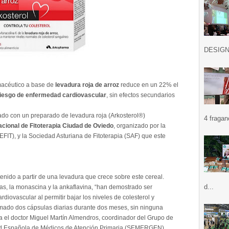
DESIGN .
macéutico a base de
levadura roja de arroz
reduce en un 22% el
riesgo de enfermedad cardiovascular
, sin efectos secundarios
zado con un preparado de levadura roja (Arkosterol®)
4 fragan
cional de Fitoterapia Ciudad de Oviedo
, organizado por la
FIT), y la Sociedad Asturiana de Fitoterapia (SAF) que este
enido a partir de una levadura que crece sobre este cereal.
d...
nas, la monascina y la ankaflavina, “han demostrado ser
rdiovascular al permitir bajar los niveles de colesterol y
tomado dos cápsulas diarias durante dos meses, sin ninguna
ica el doctor Miguel Martín Almendros, coordinador del Grupo de
dad Española de Médicos de Atención Primaria (SEMERGEN).