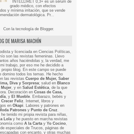
INTELLIRET 0,3+ es un sérum de
grado médico, con efectos
dos y mínima irritación, que se vende
mendación dermatológica. Pr...
Con la tecnología de
Blogger
.
LOG DE MARISA MACHÍN
odista y licenciada en Ciencias Políticas,
mío son las revistas femeninas. Llevo
ntos años haciéndolas y, la verdad, me
mi trabajo, por eso me he decidido a
i propio blog. En este campo se puede
ue domino todos los temas. He hecho
en las revistas
Cuerpo de Mujer, Saber
Prima, Diva y Sorpresa
; salud en
Blanco
 Mujer
, y en
Salud Estética
, de la que
ctora. Decoración en
Cosas de Casa,
 día
, y
El Mueble
. Embarazo, bebés y
n
Crecer Feliz
. Internet, libros y
egos en
Okapi
. Labores y patrones en
Moda Patrones
y
Punto de Cruz
.
he tenido mi propia revista para niñas,
a Lola
y he puesto en marcha revistas
ronomía como
A la Carta
y
Yo Cocino
,
de especiales de Trucos, páginas de
y escapadas con encanto, y otras muchas