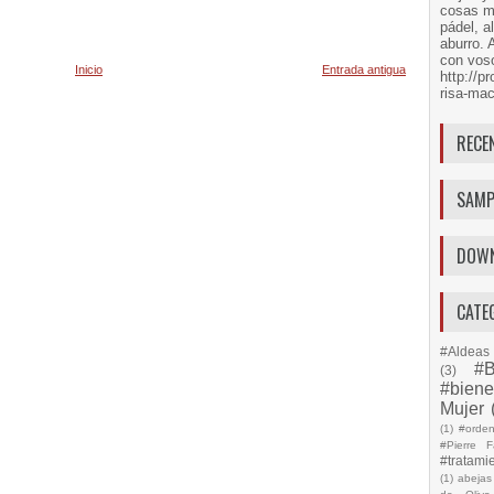
cosas má
pádel, a
aburro. 
con voso
Inicio
Entrada antigua
http://
risa-mac
RECE
SAMP
DOW
CATE
#Aldeas 
#B
(3)
#biene
Mujer
(1)
#orde
#Pierre F
#tratami
(1)
abejas