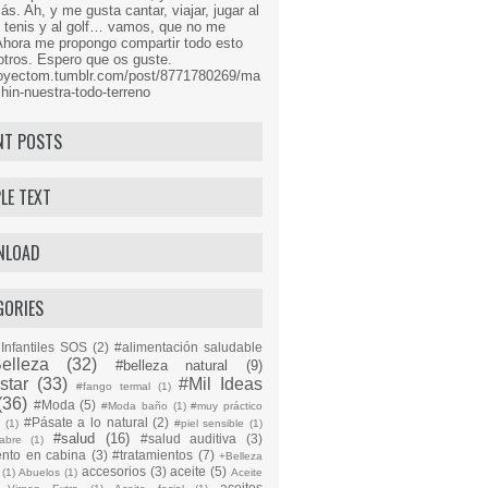
s. Ah, y me gusta cantar, viajar, jugar al
l tenis y al golf… vamos, que no me
Ahora me propongo compartir todo esto
tros. Espero que os guste.
proyectom.tumblr.com/post/8771780269/ma
hin-nuestra-todo-terreno
NT POSTS
LE TEXT
NLOAD
GORIES
Infantiles SOS
(2)
#alimentación saludable
elleza
(32)
#belleza natural
(9)
star
(33)
#Mil Ideas
#fango termal
(1)
(36)
#Moda
(5)
#Moda baño
(1)
#muy práctico
#Pásate a lo natural
(2)
n
(1)
#piel sensible
(1)
#salud
(16)
#salud auditiva
(3)
abre
(1)
ento en cabina
(3)
#tratamientos
(7)
+Belleza
accesorios
(3)
aceite
(5)
(1)
Abuelos
(1)
Aceite
aceites