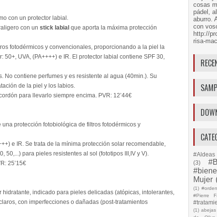
cosas má
pádel, a
o con un protector labial.
aburro. 
con voso
traligero con un
stick labial
que aporta la máxima protección
http://
risa-mac
tros fotodérmicos y convencionales, proporcionando a la piel la
: 50+, UVA, (PA++++) e IR. El protector labial contiene SPF 30,
RECE
s. No contiene perfumes y es resistente al agua (40min.). Su
SAMP
tación de la piel y los labios.
cordón para llevarlo siempre encima. PVR: 12’44€
DOW
 una protección fotobiológica de filtros fotodérmicos y
CATE
++) e IR. Se trata de la mínima protección solar recomendable,
 50,...) para pieles resistentes al sol (fototipos III,IV y V).
#Aldeas 
#B
(3)
VR: 25’15€
#biene
Mujer
(1)
#orde
 hidratante, indicado para pieles delicadas (atópicas, intolerantes,
#Pierre F
 claros, con imperfecciones o dañadas (post-tratamientos
#tratami
(1)
abejas