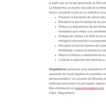
el daño que se ha ido generando al ADN celu
La fotodermia va mucho más allá de la mera 
hecho, convierte la piel en un auténtico esc
Previene la formación de cáncer del
Recupera la funcionalidad de las pr
Reduce la degradación de las células 
inestables que oxidan a su alrededor
Protege las células y el ADN de los r
nitrógeno) previniendo el envejecimi
Recupera la función barrera de la pie
flexibilidad y mejora la tolerancia cu
Mejora la firmeza y elasticidad de la 
Controla la aparición de manchas y u
SingulaDerm
pertenece a los laboratorios
avanzado de la piel experta en cosmética mol
dermocosmética. Un conjunto de fórmulas hi
molecular para tratar los principales signos
Más información en
www.singuladerm.com
Fotos: SingulaDerm