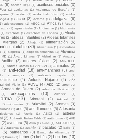
 Virgen Extra
(1)
Aceite facial
(1)
es
(6)
aceiteses enciales
(3)
aceites Hejul
(1)
Fest
(1)
aceitunas
(1)
Aceitunas de España
(1)
España
(1)
acidez
(1)
ácido hialurónico
(1)
ácidos
acné
(2)
adelgazar
(6)
mega-3
(1)
actores
(1)
África
(3)
1)
adolescentes
(1)
AECC
(1)
Agatha
)
agua
(1)
agua micelar
(1)
Aguinamar
(1)
Ahorramás
Alcalá
(1)
alcachofa
(1)
Alcachofa de España
(1)
res
(2)
aldeas infantiles
(2)
Aldeas Infantiles
)
Alergias
(2)
alimentación
(6)
Alhaja
(1)
ción saludable
(30)
Alimentaria
(1)
Alimentaria
Alqvimia
o
(1)
alopecia
(1)
alopecia femenina
(1)
erMD
(1)
Álvaro Linares
(1)
Alzhéimer
(1)
Amaia y
Amiibo
(3)
amores tóxicos
(2)
AMPOULE
animales
(2)
Z
(1)
Andrés Barrios
(1)
ANFEVI
(1)
anti-edad
(18)
anti-manchas
(3)
o
(1)
anti-
1)
antiarrugas
(1)
anticaída capilar
(1)
jecimiento
(4)
Antonio Najarro
(2)
Año
AOVE
(4)
App
(2)
nal del Vidrio
(1)
aprender
Aranda de Duero
(2)
árbol de Navidad
(1)
arkocápsulas
(10)
(1)
Arkoflex
(1)
harma
(33)
Arkoreal
(2)
Arkosol
(1)
Arkovital
(2)
Aromas
(3)
o Dormigummies
(1)
arte
(5)
arte flamenco
(5)
Artesanía
turales
(1)
astenia
culaciones
(1)
Artritis
(1)
ASICI
(1)
al
(2)
Authentic Italian Table
(1)
autónomos
(1)
AVE
e
(2)
aventura
(5)
Ávila
(1)
avión
(1)
AXGATUR
(1)
bacalao
(2)
(1)
Azaconsa
(1)
azafrán
(1)
baile
(1)
(5)
balnearios
(3)
Banco de Alimentos
(1)
bebidas
(13)
beber
(2)
bebés
(2)
(1)
Bares
(1)