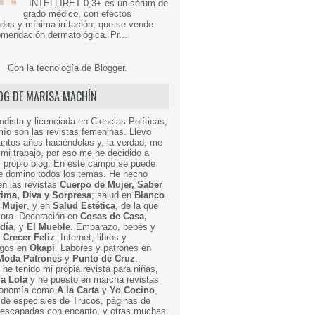
INTELLIRET 0,3+ es un sérum de
grado médico, con efectos
dos y mínima irritación, que se vende
mendación dermatológica. Pr...
Con la tecnología de
Blogger
.
LOG DE MARISA MACHÍN
odista y licenciada en Ciencias Políticas,
mío son las revistas femeninas. Llevo
ntos años haciéndolas y, la verdad, me
mi trabajo, por eso me he decidido a
i propio blog. En este campo se puede
ue domino todos los temas. He hecho
en las revistas
Cuerpo de Mujer, Saber
Prima, Diva y Sorpresa
; salud en
Blanco
 Mujer
, y en
Salud Estética
, de la que
ctora. Decoración en
Cosas de Casa,
 día
, y
El Mueble
. Embarazo, bebés y
n
Crecer Feliz
. Internet, libros y
egos en
Okapi
. Labores y patrones en
Moda Patrones
y
Punto de Cruz
.
he tenido mi propia revista para niñas,
a Lola
y he puesto en marcha revistas
ronomía como
A la Carta
y
Yo Cocino
,
de especiales de Trucos, páginas de
y escapadas con encanto, y otras muchas