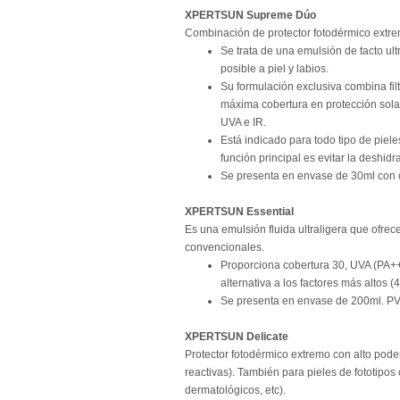
XPERTSUN Supreme Dúo
Combinación de protector fotodérmico extrem
Se trata de una emulsión de tacto ul
posible a piel y labios.
Su formulación exclusiva combina fil
máxima cobertura en protección solar
UVA e IR.
Está indicado para todo tipo de piele
función principal es evitar la deshidra
Se presenta en envase de 30ml con 
XPERTSUN Essential
Es una emulsión fluida ultraligera que ofrece
convencionales.
Proporciona cobertura 30, UVA (PA++
alternativa a los factores más altos (40,
Se presenta en envase de 200ml. P
XPERTSUN Delicate
Protector fotodérmico extremo con alto poder
reactivas). También para pieles de fototipos
dermatológicos, etc).