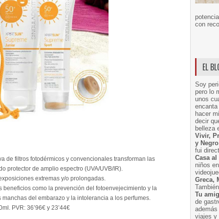
potencia
con reco
EL B
Soy peri
pero lo 
unos cua
encanta 
hacer m
decir q
belleza 
Vivir, 
y Negro
fui dire
Casa al
va de filtros fotodérmicos y convencionales transforman las
niños e
do protector de amplio espectro (UVA/UVB/IR).
videoju
 exposiciones extremas y/o prolongadas.
Greca, 
También 
neficios como la prevención del fotoenvejecimiento y la
Tu amig
s manchas del embarazo y la intolerancia a los perfumes.
de gast
0ml. PVR: 36’96€ y 23’44€
además 
viajes 