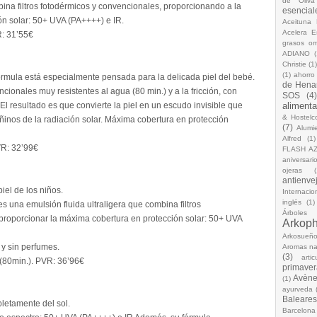
de Oliva
ina filtros fotodérmicos y convencionales, proporcionando a la
esencial
ón solar: 50+ UVA (PA++++) e IR.
Aceituna 
Acelera 
: 31’55€
grasos o
ADIANO
(
Christie
(1
(1)
ahorro
órmula está especialmente pensada para la delicada piel del bebé.
de Hena
cionales muy resistentes al agua (80 min.) y a la fricción, con
SOS
(4
 El resultado es que convierte la piel en un escudo invisible que
alimenta
& Hostelc
inos de la radiación solar. Máxima cobertura en protección
(7)
Alumi
Alfred
(1)
VR: 32’99€
FLASH A
aniversari
ojeras
(
antienve
iel de los niños.
Internacio
inglés
(1)
 una emulsión fluida ultraligera que combina filtros
Árboles
proporcionar la máxima cobertura en protección solar: 50+ UVA
Arkop
Arkosueñ
 y sin perfumes.
Aromas na
(3)
arti
a (80min.). PVR: 36’96€
primaver
Avèn
(1)
ayurveda
Baleares
pletamente del sol.
Barcelona