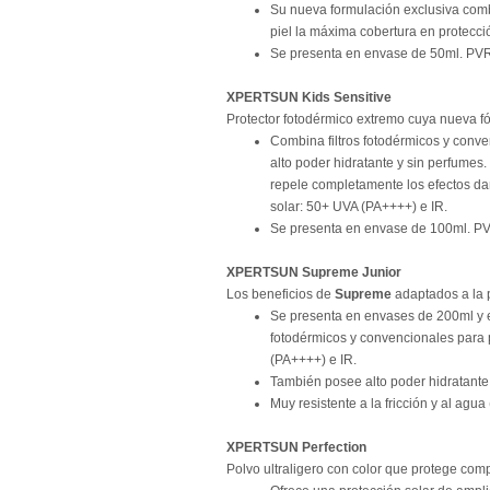
Su nueva formulación exclusiva comb
piel la máxima cobertura en protecci
Se presenta en envase de 50ml. PVR
XPERTSUN Kids Sensitive
Protector fotodérmico extremo cuya nueva f
Combina filtros fotodérmicos y conven
alto poder hidratante y sin perfumes.
repele completamente los efectos dañ
solar: 50+ UVA (PA++++) e IR.
Se presenta en envase de 100ml. P
XPERTSUN Supreme Junior
Los beneficios de
Supreme
adaptados a la p
Se presenta en envases de 200ml y es
fotodérmicos y convencionales para 
(PA++++) e IR.
También posee alto poder hidratante
Muy resistente a la fricción y al agu
XPERTSUN Perfection
Polvo ultraligero con color que protege com