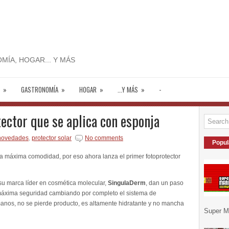
MÍA, HOGAR... Y MÁS
»
GASTRONOMÍA
»
HOGAR
»
...Y MÁS
»
-
tector que se aplica con esponja
novedades
,
protector solar
No comments
Popul
 máxima comodidad, por eso ahora lanza el primer fotoprotector
u marca líder en cosmética molecular,
SingulaDerm
, dan un paso
 máxima seguridad cambiando por completo el sistema de
manos, no se pierde producto, es altamente hidratante y no mancha
Super Ma