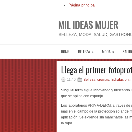
Página principal
MIL IDEAS MUJER
BELLEZA, MODA, SALUD, GASTRONO
HOME
BELLEZA
»
MODA
»
SALUD
Llega el primer fotopro
11:40
Belleza
,
cremas
,
hidratación
,
SingulaDerm
sigue innovando y buscando la
que se aplica con esponja.
Los laboratorios PRIMA-DERM, a través de s
más en el campo de la protección solar de
aplicación. Se extiende sin mancharse las 
la ropa.