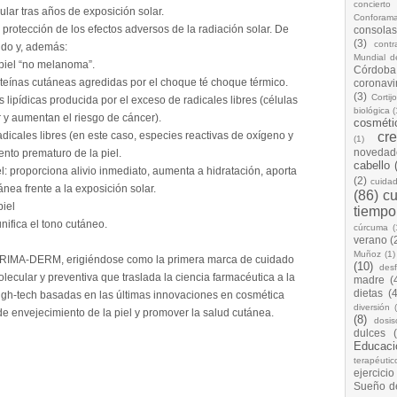
concierto
lar tras años de exposición solar.
Conforam
protección de los efectos adversos de la radiación solar. De
consolas
(3)
cont
udo y, además:
Mundial d
 piel “no melanoma”.
Córdoba
oteínas cutáneas agredidas por el choque té choque térmico.
coronavi
(3)
Cortij
lipídicas producida por el exceso de radicales libres (células
biológica
(
 y aumentan el riesgo de cáncer).
cosméti
adicales libres (en este caso, especies reactivas de oxígeno y
cr
(1)
novedad
ento prematuro de la piel.
cabello
l: proporciona alivio inmediato, aumenta a hidratación, aporta
(2)
cuida
tánea frente a la exposición solar.
(86)
cu
piel
tiempo
nifica el tono cutáneo.
cúrcuma
(
verano
(
Muñoz
(1)
 PRIMA-DERM, erigiéndose como la primera marca de cuidado
(10)
desf
ecular y preventiva que traslada la ciencia farmacéutica a la
madre
(
dietas
(4
gh-tech basadas en las últimas innovaciones en cosmética
diversión
 de envejecimiento de la piel y promover la salud cutánea.
(8)
dosis
dulces
Educaci
terapéutic
ejercicio
Sueño d