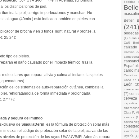
io espectro: 50+ UVA (PA++++) e IR Además, su fórmula
bebidas i
Bell
los distintos tonos de piel.
e ilumina la piel, corrige imperfecciones y manchas. No
masculi
te al agua (40min.) está indicado también en pieles con
Better 
(241
licador de brocha y en 3 tonos: light, natural y bronze, a
bodegas.
VR: 25’24€
(1)
bulos 
Café Berl
calzado
Camino d
do tipo de pieles.
campeona
cansanc
reparan el daño causado por el impacto térmico, tras la
Española
cardo ma
moleculares que repara, alivia y calma al instante las pieles
Carrefour
Casa de 
a, quemaduras).
León
(3
ación de los sistemas de auto-reparación cutánea, combate la
manzanas
la piel, rehidratándola de forma inmediata y prolongada.
(7)
centr
cerveza
: 27’77€
deportiva
ciberdelin
Clara P. Vi
asiática
(1
zada y segura del mundo
cocina ve
 exclusiva de
SingulaDerm
, es la fórmula de protección solar más
colestero
imetizan el código de protección solar de la piel, activando las
electrónic
joyería
(1)
os niveles de protección de los rayos UVA/UVB/IR. Además, repara