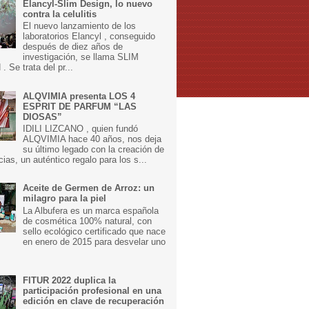
Elancyl-Slim Design, lo nuevo
contra la celulitis
El nuevo lanzamiento de los
laboratorios Elancyl , conseguido
después de diez años de
investigación, se llama SLIM
 Se trata del pr...
ALQVIMIA presenta LOS 4
ESPRIT DE PARFUM “LAS
DIOSAS”
IDILI LIZCANO , quien fundó
ALQVIMIA hace 40 años, nos deja
su último legado con la creación de
cias, un auténtico regalo para los s...
Aceite de Germen de Arroz: un
milagro para la piel
La Albufera es un marca española
de cosmética 100% natural, con
sello ecológico certificado que nace
en enero de 2015 para desvelar uno
FITUR 2022 duplica la
participación profesional en una
edición en clave de recuperación