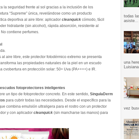
 la seguridad frente al sol gracias a la inclusión de los
 textura “Supreme” única, revelándose como un producto
todas la
ca deportiva al aire libre: aplicador
cleanquick
cómodo, fácil
asiste...
der hidratante (sin alcohol), rápida absorción, resistente al
s. No contiene perfumes.
el
ada.
al aire libre, este protector fotodérmico extremo se presenta
una here
 transforma las propiedades naturales de la piel en un escudo
Luisiana
a cvobertura en protección solar: 50+ Uva (PA++++) e IR.
escudos fotoprotectores inteligentes
re un tipo de fotoprotector concreto. En este sentido,
SingulaDerm
tos
para cubrir todas las necesidades. Desde el específico para la
 que combina emulsión ultraligera para el rostro con un protector
vez bus
sudor y con aplicador
cleanquick
(sin mancharse las manos) para