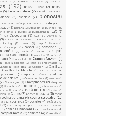
sotónicas
(1)
bebidas saludables
(1)
becas
(1)
eza
(192)
belleza busto
(2)
belleza
belleza natural
(27)
na
(5)
Bertín Osborne
(1)
bienestar
Balance
(2)
bicicleta
(2)
)
bodegas
(8)
billetes de avión
(1)
BioCultura
(1)
teatro
(3)
Bretaña
(1)
Budapest
(1)
Buenazo Perú
café
(2)
en Internet
(1)
Burgos
(1)
Buscasetas
(1)
Calcedonia
(3)
ín
(1)
Calm de Alqvimia
(1)
(3)
Cámara de Comercio e Industria Italiana
(1)
e Santiago
(1)
camiseta
(1)
campaña lácteos
(1)
cáncer
(6)
cansancio
(3)
to
(1)
campo
(1)
io otoñal
(2)
Capital
cante
(1)
cañas
(1)
 de la Gastronomía
(4)
cápsulas
(1)
car2go
(1)
Carmen Navarro
(9)
riano
(4)
Carlos Latre
(1)
(1)
carrera solidaria
(1)
carta de presentación
(1)
Castilla y
Campo
(1)
casa ideal
(1)
Castellón
(1)
)
Castilla- La Mancha
(3)
cata
(1)
cata de
catering
(4)
cejas
(2)
celulitis
(1)
celíacos
(1)
os de estética
(6)
Cereza del Jerte
(1)
cerezas
(1)
(2)
Champiñones
(2)
Champagne
(1)
chaqueta
chocolate
(2)
(1)
Chihuahua
(1)
ciberataques
(1)
cirugía plástica
(2)
cuencia
(1)
cine
(1)
cistitis
(1)
Clarins
(3)
cocina
(5)
llalón
(1)
Coches
(1)
cocina
cocina saludable
(16)
cocina peruana
(4)
)
cocineros
(6)
cócteles
(4)
gana
(1)
colágeno
(1)
l
(2)
collar inteligente para mascotas
(1)
comercio
comidas navideñas
(2)
o
(1)
complementos de
comprar barato
(2)
compras
(4)
ConArtritis
(1)