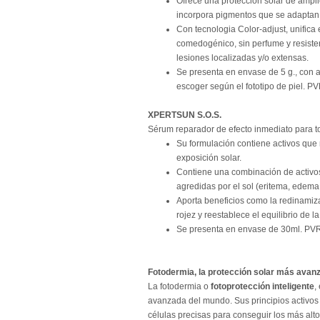
Ofrece una protección solar de ampl
incorpora pigmentos que se adaptan a 
Con tecnologia Color-adjust, unifica 
comedogénico, sin perfume y resisten
lesiones localizadas y/o extensas.
Se presenta en envase de 5 g., con ap
escoger según el fototipo de piel. P
XPERTSUN S.O.S.
Sérum reparador de efecto inmediato para to
Su formulación contiene activos que 
exposición solar.
Contiene una combinación de activos 
agredidas por el sol (eritema, edem
Aporta beneficios como la redinamiz
rojez y reestablece el equilibrio de 
Se presenta en envase de 30ml. PVR
Fotodermia, la protección solar más avan
La fotodermia o
fotoprotección inteligente
,
avanzada del mundo. Sus principios activos m
células precisas para conseguir los más alt