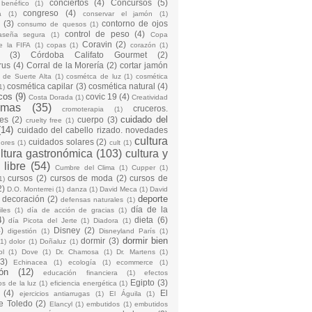
conciertos
(4)
Concursos
(5)
 benéfico
(1)
congreso
(4)
a
(1)
conservar el jamón
(1)
(3)
contorno de ojos
consumo de quesos
(1)
control de peso
(4)
raseña segura
(1)
Copa
Coravin
(2)
e la FIFA
(1)
copas
(1)
corazón
(1)
(3)
Córdoba Califato Gourmet
(2)
rus
(4)
Corral de la Morería
(2)
cortar jamón
o de Suerte Alta
(1)
cosmétca de luz
(1)
cosmética
cosmética capilar
(3)
cosmética natural
(4)
1)
cos
(9)
covic 19
(4)
Costa Dorada
(1)
Creatividad
emas
(35)
cruceros.
cromoterapia
(1)
cuidado del
es
(2)
cuerpo
(3)
cruelty free
(1)
(14)
cuidado del cabello rizado. novedades
cultura
cuidados solares
(2)
dores
(1)
cult
(1)
ltura gastronómica
(103)
cultura y
 libre
(54)
Cumbre del Clima
(1)
Cupper
(1)
cursos
(2)
cursos de moda
(2)
cursos de
1)
2)
D.O. Monterrei
(1)
danza
(1)
David Meca
(1)
David
deporte
decoración
(2)
defensas naturales
(1)
día de la
iles
(1)
día de acción de gracias
(1)
4)
dieta
(6)
día Picota del Jerte
(1)
Diadora
(1)
)
Disney
(2)
digestión
(1)
Disneyland París
(1)
dormir bien
dormir
(3)
(1)
dolor
(1)
Doñaluz
(1)
ol
(1)
Dove
(1)
Dr. Chamosa
(1)
Dr. Martens
(1)
(3)
Echinacea
(1)
ecología
(1)
ecommerce
(1)
ón
(12)
educación financiera
(1)
efectos
Egipto
(3)
os de la luz
(1)
eficiencia energética
(1)
(4)
El
ejercicios antiarrugas
(1)
El Águila
(1)
e Toledo
(2)
Elancyl
(1)
embutidos
(1)
embutidos