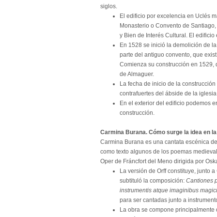
siglos.
El edificio por excelencia en Uclés m
Monasterio o Convento de Santiago,
y Bien de Interés Cultural. El edific
En 1528 se inició la demolición de la
parte del antiguo convento, que exis
Comienza su construcción en 1529, du
de Almaguer.
La fecha de inicio de la construcció
contrafuertes del ábside de la iglesia
En el exterior del edificio podemos 
construcción.
Carmina Burana. Cómo surge la idea en la 
Carmina Burana es una cantata escénica del 
como texto algunos de los poemas medievale
Oper de Fráncfort del Meno dirigida por Oska
La versión de Orff constituye, junto a C
subtituló la composición:
Cantiones p
instrumentis atque imaginibus magic
para ser cantadas junto a instrumen
La obra se compone principalmente d