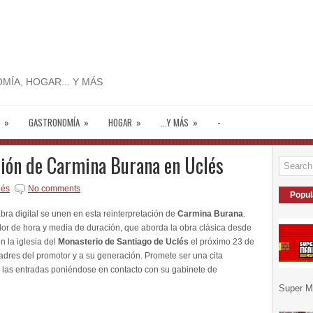
MÍA, HOGAR... Y MÁS
»
GASTRONOMÍA
»
HOGAR
»
...Y MÁS
»
-
ión de Carmina Burana en Uclés
lés
No comments
Popul
bra digital se unen en esta reinterpretación de
Carmina Burana
.
dor de hora y media de duración, que aborda la obra clásica desde
n la iglesia del
Monasterio de Santiago de Uclés
el próximo 23 de
dres del promotor y a su generación. Promete ser una cita
ar las entradas poniéndose en contacto con su gabinete de
Super Ma