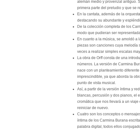
alemán medio y provenzal antiguo. S
primera parte del preludio y que se rep
En la cantata, además de la orquesta 
destacando su abundante y espléndi
De la colección completa de los Carm
modo que pudieran ser representada
En cuanto a la música, se amoldó a l
piezas son canciones cuya melodía se
veces a realizar simples escalas ma
La obra de Orff consta de una introduc
números. La versión de Carmina Bur
nace con un planteamiento diferente 
imprescindible, ya que aborda la obr
punto de vista musical.
Así, a partir de la versión íntima y r
blancas, percusión y dos pianos, el
cromática que nos llevará a un viaje
reiniciar de nuevo.
Cuatro son los conceptos o mensajes
íntima de los Carmina Burana escrita p
palabra digital, todos ellos conjuga