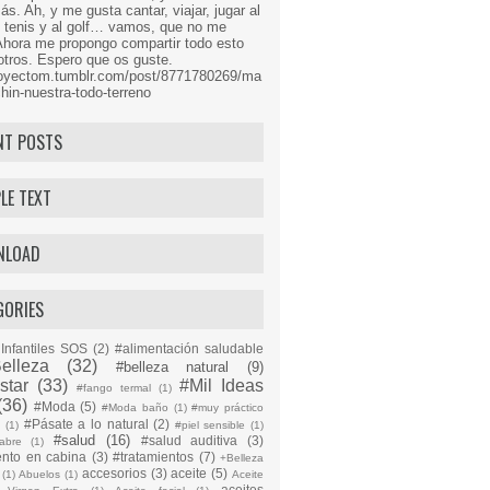
s. Ah, y me gusta cantar, viajar, jugar al
l tenis y al golf… vamos, que no me
Ahora me propongo compartir todo esto
tros. Espero que os guste.
proyectom.tumblr.com/post/8771780269/ma
hin-nuestra-todo-terreno
NT POSTS
LE TEXT
NLOAD
GORIES
Infantiles SOS
(2)
#alimentación saludable
elleza
(32)
#belleza natural
(9)
star
(33)
#Mil Ideas
#fango termal
(1)
(36)
#Moda
(5)
#Moda baño
(1)
#muy práctico
#Pásate a lo natural
(2)
n
(1)
#piel sensible
(1)
#salud
(16)
#salud auditiva
(3)
abre
(1)
ento en cabina
(3)
#tratamientos
(7)
+Belleza
accesorios
(3)
aceite
(5)
(1)
Abuelos
(1)
Aceite
aceites