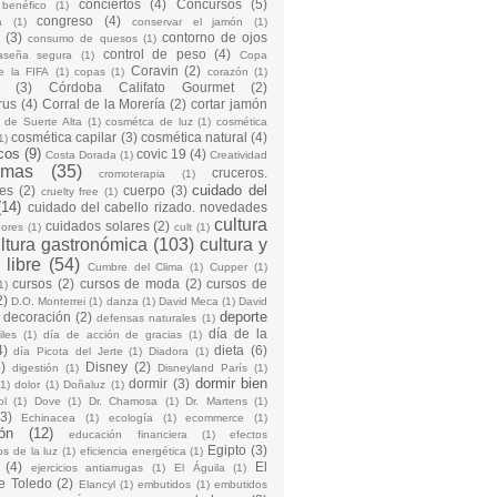
conciertos
(4)
Concursos
(5)
 benéfico
(1)
congreso
(4)
a
(1)
conservar el jamón
(1)
(3)
contorno de ojos
consumo de quesos
(1)
control de peso
(4)
raseña segura
(1)
Copa
Coravin
(2)
e la FIFA
(1)
copas
(1)
corazón
(1)
(3)
Córdoba Califato Gourmet
(2)
rus
(4)
Corral de la Morería
(2)
cortar jamón
o de Suerte Alta
(1)
cosmétca de luz
(1)
cosmética
cosmética capilar
(3)
cosmética natural
(4)
1)
cos
(9)
covic 19
(4)
Costa Dorada
(1)
Creatividad
emas
(35)
cruceros.
cromoterapia
(1)
cuidado del
es
(2)
cuerpo
(3)
cruelty free
(1)
(14)
cuidado del cabello rizado. novedades
cultura
cuidados solares
(2)
dores
(1)
cult
(1)
ltura gastronómica
(103)
cultura y
 libre
(54)
Cumbre del Clima
(1)
Cupper
(1)
cursos
(2)
cursos de moda
(2)
cursos de
1)
2)
D.O. Monterrei
(1)
danza
(1)
David Meca
(1)
David
deporte
decoración
(2)
defensas naturales
(1)
día de la
iles
(1)
día de acción de gracias
(1)
4)
dieta
(6)
día Picota del Jerte
(1)
Diadora
(1)
)
Disney
(2)
digestión
(1)
Disneyland París
(1)
dormir bien
dormir
(3)
(1)
dolor
(1)
Doñaluz
(1)
ol
(1)
Dove
(1)
Dr. Chamosa
(1)
Dr. Martens
(1)
(3)
Echinacea
(1)
ecología
(1)
ecommerce
(1)
ón
(12)
educación financiera
(1)
efectos
Egipto
(3)
os de la luz
(1)
eficiencia energética
(1)
(4)
El
ejercicios antiarrugas
(1)
El Águila
(1)
e Toledo
(2)
Elancyl
(1)
embutidos
(1)
embutidos