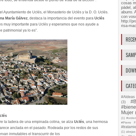
e todo, se entienda desde el punto de vista de la dicción”.
cosas má
pádel, a
aburro. 
el Ayuntamiento de Uclés, el Monasterio de Uclés y la D. O. Uclés.
con voso
na María Gálvez
, destaca la importancia del evento para
Uclés
http://
 es muy importante para Uclés y esperamos que nos ayude a
risa-mac
e patrimonial ya lo es”.
RECE
SAMP
DOW
CATE
#Aldeas 
#B
(3)
#biene
Mujer
clés
(1)
#orde
e la ladera de una empinada colina, se alza
Uclés
, una hermosa
#Pierre F
#tratami
parece anclada en el pasado. Rodeada por los restos de sus
(1)
abejas
ervan inmutables el transcurrir de los