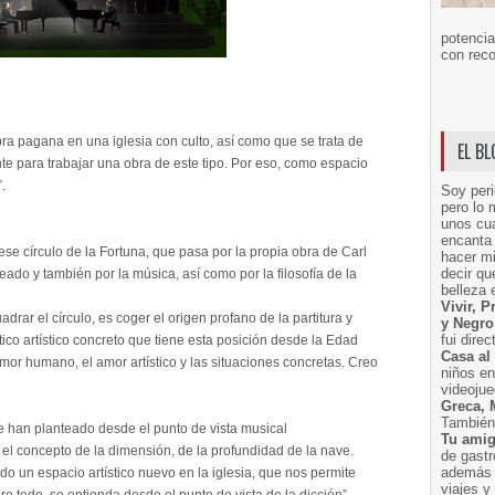
potencia
con reco
bra pagana en una iglesia con culto, así como que se trata de
EL B
e para trabajar una obra de este tipo. Por eso, como espacio
.
Soy peri
pero lo 
unos cua
encanta 
ese círculo de la Fortuna, que pasa por la propia obra de Carl
hacer m
decir q
reado y también por la música, así como por la filosofía de la
belleza 
Vivir, 
rar el círculo, es coger el origen profano de la partitura y
y Negro
fui dire
ético artístico concreto que tiene esta posición desde la Edad
Casa al
amor humano, el amor artístico y las situaciones concretas. Creo
niños e
videoju
Greca, 
También 
e han planteado desde el punto de vista musical
Tu amig
o, el concepto de la dimensión, de la profundidad de la nave.
de gast
además 
 un espacio artístico nuevo en la iglesia, que nos permite
viajes 