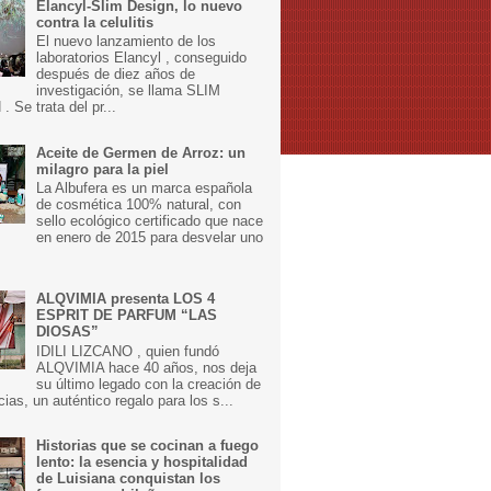
Elancyl-Slim Design, lo nuevo
contra la celulitis
El nuevo lanzamiento de los
laboratorios Elancyl , conseguido
después de diez años de
investigación, se llama SLIM
 Se trata del pr...
Aceite de Germen de Arroz: un
milagro para la piel
La Albufera es un marca española
de cosmética 100% natural, con
sello ecológico certificado que nace
en enero de 2015 para desvelar uno
ALQVIMIA presenta LOS 4
ESPRIT DE PARFUM “LAS
DIOSAS”
IDILI LIZCANO , quien fundó
ALQVIMIA hace 40 años, nos deja
su último legado con la creación de
cias, un auténtico regalo para los s...
Historias que se cocinan a fuego
lento: la esencia y hospitalidad
de Luisiana conquistan los