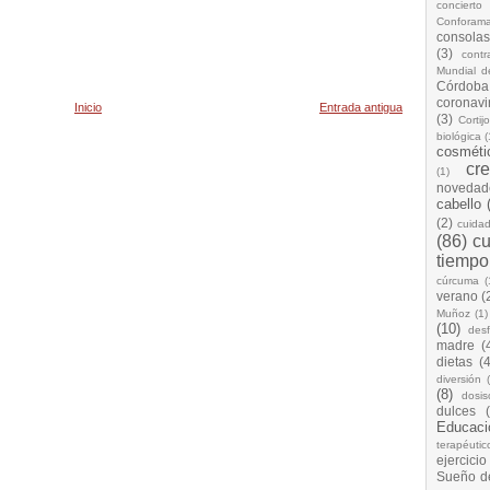
concierto
Conforam
consolas
(3)
cont
Mundial d
Córdoba
coronavi
Inicio
Entrada antigua
(3)
Cortij
biológica
(
cosméti
cr
(1)
novedad
cabello
(2)
cuida
(86)
cu
tiempo
cúrcuma
(
verano
(
Muñoz
(1)
(10)
desf
madre
(
dietas
(4
diversión
(8)
dosis
dulces
Educaci
terapéutic
ejercicio
Sueño d