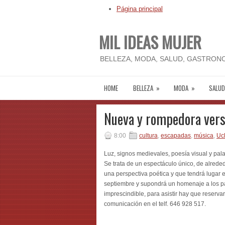
Página principal
MIL IDEAS MUJER
BELLEZA, MODA, SALUD, GASTRONO
HOME
BELLEZA
»
MODA
»
SALUD
Nueva y rompedora vers
8:00
cultura
,
escapadas
,
música
,
Uc
Luz, signos medievales, poesía visual y pala
Se trata de un espectáculo único, de alrede
una perspectiva poética y que tendrá lugar e
septiembre y supondrá un homenaje a los pa
imprescindible, para asistir hay que reserv
comunicación en el telf. 646 928 517.