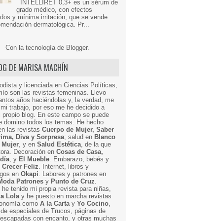
INTELLIRET 0,3+ es un sérum de
grado médico, con efectos
dos y mínima irritación, que se vende
mendación dermatológica. Pr...
Con la tecnología de
Blogger
.
LOG DE MARISA MACHÍN
odista y licenciada en Ciencias Políticas,
mío son las revistas femeninas. Llevo
ntos años haciéndolas y, la verdad, me
mi trabajo, por eso me he decidido a
i propio blog. En este campo se puede
ue domino todos los temas. He hecho
en las revistas
Cuerpo de Mujer, Saber
Prima, Diva y Sorpresa
; salud en
Blanco
 Mujer
, y en
Salud Estética
, de la que
ctora. Decoración en
Cosas de Casa,
 día
, y
El Mueble
. Embarazo, bebés y
n
Crecer Feliz
. Internet, libros y
egos en
Okapi
. Labores y patrones en
Moda Patrones
y
Punto de Cruz
.
he tenido mi propia revista para niñas,
a Lola
y he puesto en marcha revistas
ronomía como
A la Carta
y
Yo Cocino
,
de especiales de Trucos, páginas de
y escapadas con encanto, y otras muchas