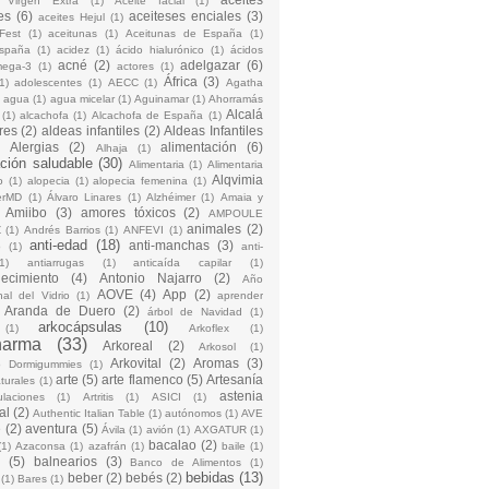
 Virgen Extra
(1)
Aceite facial
(1)
es
(6)
aceiteses enciales
(3)
aceites Hejul
(1)
Fest
(1)
aceitunas
(1)
Aceitunas de España
(1)
España
(1)
acidez
(1)
ácido hialurónico
(1)
ácidos
acné
(2)
adelgazar
(6)
mega-3
(1)
actores
(1)
África
(3)
1)
adolescentes
(1)
AECC
(1)
Agatha
)
agua
(1)
agua micelar
(1)
Aguinamar
(1)
Ahorramás
Alcalá
(1)
alcachofa
(1)
Alcachofa de España
(1)
res
(2)
aldeas infantiles
(2)
Aldeas Infantiles
)
Alergias
(2)
alimentación
(6)
Alhaja
(1)
ción saludable
(30)
Alimentaria
(1)
Alimentaria
Alqvimia
o
(1)
alopecia
(1)
alopecia femenina
(1)
erMD
(1)
Álvaro Linares
(1)
Alzhéimer
(1)
Amaia y
Amiibo
(3)
amores tóxicos
(2)
AMPOULE
animales
(2)
Z
(1)
Andrés Barrios
(1)
ANFEVI
(1)
anti-edad
(18)
anti-manchas
(3)
o
(1)
anti-
1)
antiarrugas
(1)
anticaída capilar
(1)
jecimiento
(4)
Antonio Najarro
(2)
Año
AOVE
(4)
App
(2)
nal del Vidrio
(1)
aprender
Aranda de Duero
(2)
árbol de Navidad
(1)
arkocápsulas
(10)
(1)
Arkoflex
(1)
harma
(33)
Arkoreal
(2)
Arkosol
(1)
Arkovital
(2)
Aromas
(3)
o Dormigummies
(1)
arte
(5)
arte flamenco
(5)
Artesanía
turales
(1)
astenia
culaciones
(1)
Artritis
(1)
ASICI
(1)
al
(2)
Authentic Italian Table
(1)
autónomos
(1)
AVE
e
(2)
aventura
(5)
Ávila
(1)
avión
(1)
AXGATUR
(1)
bacalao
(2)
(1)
Azaconsa
(1)
azafrán
(1)
baile
(1)
(5)
balnearios
(3)
Banco de Alimentos
(1)
bebidas
(13)
beber
(2)
bebés
(2)
(1)
Bares
(1)