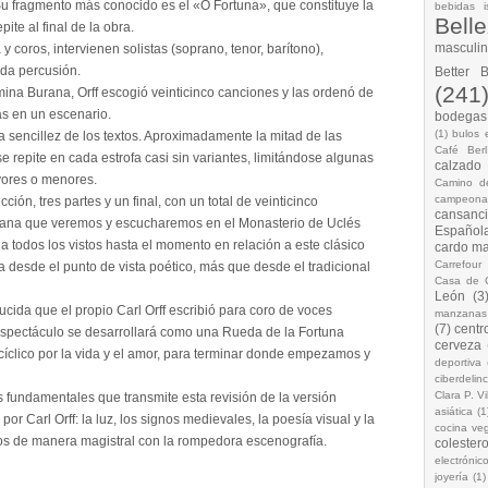
u fragmento más conocido es el «O Fortuna», que constituye la
bebidas i
Bell
ite al final de la obra.
masculi
y coros, intervienen solistas (soprano, tenor, barítono),
da percusión.
Better 
(241
ina Burana, Orff escogió veinticinco canciones y las ordenó de
s en un escenario.
bodegas.
(1)
bulos 
a sencillez de los textos. Aproximadamente la mitad de las
Café Berl
 repite en cada estrofa casi sin variantes, limitándose algunas
calzado
yores o menores.
Camino d
campeona
ción, tres partes y un final, con un total de veinticinco
cansanc
ana que veremos y escucharemos en el Monasterio de Uclés
Española
a todos los vistos hasta el momento en relación a este clásico
cardo ma
Carrefour
a desde el punto de vista poético, más que desde el tradicional
Casa de 
León
(3
educida que el propio Carl Orff escribió para coro de voces
manzanas
(7)
centr
 espectáculo se desarrollará como una Rueda de la Fortuna
cerveza
 cíclico por la vida y el amor, para terminar donde empezamos y
deportiva
ciberdelin
Clara P. Vi
 fundamentales que transmite esta revisión de la versión
asiática
(1
or Carl Orff: la luz, los signos medievales, la poesía visual y la
cocina ve
dos de manera magistral con la rompedora escenografía.
colestero
electrónic
joyería
(1)