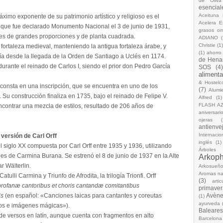
de Oliva
esencial
Aceituna 
áximo exponente de su patrimonio artístico y religioso es el
Acelera 
 que fue declarado Monumento Nacional el 3 de junio de 1931,
grasos o
io es de grandes proporciones y de planta cuadrada.
ADIANO
(
Christie
(1
 fortaleza medieval, manteniendo la antigua fortaleza árabe, y
(1)
ahorro
tía desde la llegada de la Orden de Santiago a Uclés en 1174.
de Hena
rante el reinado de Carlos I, siendo el prior don Pedro García
SOS
(4
alimenta
& Hostelc
n consta en una inscripción, que se encuentra en uno de los
(7)
Alumi
. Su construcción finaliza en 1735, bajo el reinado de Felipe V.
Alfred
(1)
FLASH A
encontrar una mezcla de estilos, resultado de 206 años de
aniversari
ojeras
(
antienve
Internacio
versión de Carl Orff
inglés
(1)
siglo XX compuesta por Carl Orff entre 1935 y 1936, utilizando
Árboles
s de Carmina Burana. Se estrenó el 8 de junio de 1937 en la Alte
Arkop
r Wälterlin.
Arkosueñ
Aromas na
atulli Carmina y Triunfo de Afrodita, la trilogía Trionfi. Orff
(3)
arti
rofanæ cantoribus et choris cantandæ comitantibus
primaver
is
(en español: «Canciones laicas para cantantes y coreutas
Avèn
(1)
ayurveda
tos e imágenes mágicas»).
Baleares
e versos en latín, aunque cuenta con fragmentos en alto
Barcelona