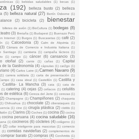
sotónicas
(1)
bebidas saludables
(1)
becas
(1)
eza
(192)
belleza busto
(2)
belleza
belleza natural
(27)
na
(5)
Bertín Osborne
(1)
bienestar
Balance
(2)
bicicleta
(2)
)
bodegas
(8)
billetes de avión
(1)
BioCultura
(1)
teatro
(3)
Bretaña
(1)
Budapest
(1)
Buenazo Perú
café
(2)
en Internet
(1)
Burgos
(1)
Buscasetas
(1)
Calcedonia
(3)
ín
(1)
Calm de Alqvimia
(1)
(3)
Cámara de Comercio e Industria Italiana
(1)
e Santiago
(1)
camiseta
(1)
campaña lácteos
(1)
cáncer
(6)
cansancio
(3)
to
(1)
campo
(1)
io otoñal
(2)
Capital
cante
(1)
cañas
(1)
 de la Gastronomía
(4)
cápsulas
(1)
car2go
(1)
Carmen Navarro
(9)
riano
(4)
Carlos Latre
(1)
(1)
carrera solidaria
(1)
carta de presentación
(1)
Castilla y
Campo
(1)
casa ideal
(1)
Castellón
(1)
)
Castilla- La Mancha
(3)
cata
(1)
cata de
catering
(4)
cejas
(2)
celulitis
(1)
celíacos
(1)
os de estética
(6)
Cereza del Jerte
(1)
cerezas
(1)
(2)
Champiñones
(2)
Champagne
(1)
chaqueta
chocolate
(2)
(1)
Chihuahua
(1)
ciberataques
(1)
cirugía plástica
(2)
cuencia
(1)
cine
(1)
cistitis
(1)
Clarins
(3)
cocina
(5)
llalón
(1)
Coches
(1)
cocina
cocina saludable
(16)
cocina peruana
(4)
)
cocineros
(6)
cócteles
(4)
gana
(1)
colágeno
(1)
l
(2)
collar inteligente para mascotas
(1)
comercio
comidas navideñas
(2)
o
(1)
complementos de
comprar barato
(2)
compras
(4)
ConArtritis
(1)