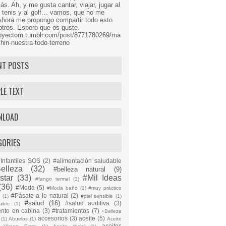
s. Ah, y me gusta cantar, viajar, jugar al
l tenis y al golf… vamos, que no me
Ahora me propongo compartir todo esto
tros. Espero que os guste.
proyectom.tumblr.com/post/8771780269/ma
hin-nuestra-todo-terreno
NT POSTS
LE TEXT
NLOAD
GORIES
Infantiles SOS
(2)
#alimentación saludable
elleza
(32)
#belleza natural
(9)
star
(33)
#Mil Ideas
#fango termal
(1)
(36)
#Moda
(5)
#Moda baño
(1)
#muy práctico
#Pásate a lo natural
(2)
n
(1)
#piel sensible
(1)
#salud
(16)
#salud auditiva
(3)
abre
(1)
ento en cabina
(3)
#tratamientos
(7)
+Belleza
accesorios
(3)
aceite
(5)
(1)
Abuelos
(1)
Aceite
aceites