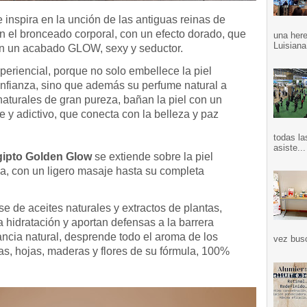
 inspira en la unción de las antiguas reinas de
n el bronceado corporal, con un efecto dorado, que
una here
Luisiana
con un acabado GLOW, sexy y seductor.
periencial, porque no solo embellece la piel
nfianza, sino que además su perfume natural a
naturales de gran pureza, bañan la piel con un
 y adictivo, que conecta con la belleza y paz
todas la
asiste...
gipto Golden Glow
se extiende sobre la piel
a, con un ligero masaje hasta su completa
se de aceites naturales y extractos de plantas,
la hidratación y aportan defensas a la barrera
ancia natural, desprende todo el aroma de los
vez bus
as, hojas, maderas y flores de su fórmula, 100%