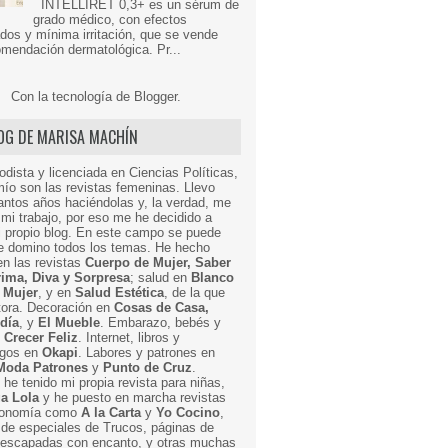
INTELLIRET 0,3+ es un sérum de
grado médico, con efectos
dos y mínima irritación, que se vende
mendación dermatológica. Pr...
Con la tecnología de
Blogger
.
LOG DE MARISA MACHÍN
odista y licenciada en Ciencias Políticas,
mío son las revistas femeninas. Llevo
ntos años haciéndolas y, la verdad, me
mi trabajo, por eso me he decidido a
i propio blog. En este campo se puede
ue domino todos los temas. He hecho
en las revistas
Cuerpo de Mujer, Saber
Prima, Diva y Sorpresa
; salud en
Blanco
 Mujer
, y en
Salud Estética
, de la que
ctora. Decoración en
Cosas de Casa,
 día
, y
El Mueble
. Embarazo, bebés y
n
Crecer Feliz
. Internet, libros y
egos en
Okapi
. Labores y patrones en
Moda Patrones
y
Punto de Cruz
.
he tenido mi propia revista para niñas,
a Lola
y he puesto en marcha revistas
ronomía como
A la Carta
y
Yo Cocino
,
de especiales de Trucos, páginas de
y escapadas con encanto, y otras muchas