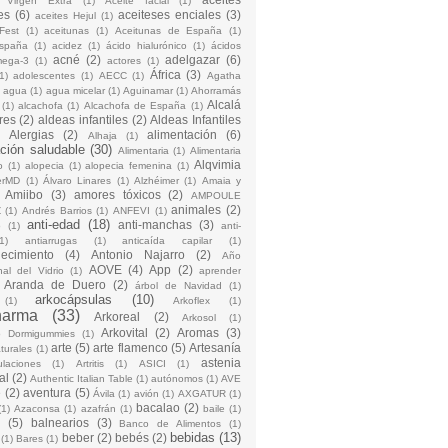
 Virgen Extra
(1)
Aceite facial
(1)
es
(6)
aceiteses enciales
(3)
aceites Hejul
(1)
Fest
(1)
aceitunas
(1)
Aceitunas de España
(1)
España
(1)
acidez
(1)
ácido hialurónico
(1)
ácidos
acné
(2)
adelgazar
(6)
mega-3
(1)
actores
(1)
África
(3)
1)
adolescentes
(1)
AECC
(1)
Agatha
)
agua
(1)
agua micelar
(1)
Aguinamar
(1)
Ahorramás
Alcalá
(1)
alcachofa
(1)
Alcachofa de España
(1)
res
(2)
aldeas infantiles
(2)
Aldeas Infantiles
)
Alergias
(2)
alimentación
(6)
Alhaja
(1)
ción saludable
(30)
Alimentaria
(1)
Alimentaria
Alqvimia
o
(1)
alopecia
(1)
alopecia femenina
(1)
erMD
(1)
Álvaro Linares
(1)
Alzhéimer
(1)
Amaia y
Amiibo
(3)
amores tóxicos
(2)
AMPOULE
animales
(2)
Z
(1)
Andrés Barrios
(1)
ANFEVI
(1)
anti-edad
(18)
anti-manchas
(3)
o
(1)
anti-
1)
antiarrugas
(1)
anticaída capilar
(1)
jecimiento
(4)
Antonio Najarro
(2)
Año
AOVE
(4)
App
(2)
nal del Vidrio
(1)
aprender
Aranda de Duero
(2)
árbol de Navidad
(1)
arkocápsulas
(10)
(1)
Arkoflex
(1)
harma
(33)
Arkoreal
(2)
Arkosol
(1)
Arkovital
(2)
Aromas
(3)
o Dormigummies
(1)
arte
(5)
arte flamenco
(5)
Artesanía
turales
(1)
astenia
culaciones
(1)
Artritis
(1)
ASICI
(1)
al
(2)
Authentic Italian Table
(1)
autónomos
(1)
AVE
e
(2)
aventura
(5)
Ávila
(1)
avión
(1)
AXGATUR
(1)
bacalao
(2)
(1)
Azaconsa
(1)
azafrán
(1)
baile
(1)
(5)
balnearios
(3)
Banco de Alimentos
(1)
bebidas
(13)
beber
(2)
bebés
(2)
(1)
Bares
(1)