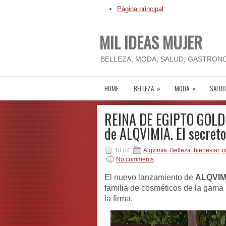
Página principal
MIL IDEAS MUJER
BELLEZA, MODA, SALUD, GASTRONO
HOME
BELLEZA
»
MODA
»
SALUD
REINA DE EGIPTO GOLDE
de ALQVIMIA. El secreto
18:04
Alqvimia
,
Belleza
,
bienestar
,
c
No comments
El nuevo lanzamiento de
ALQVIM
familia de cosméticos de la gama
la firma.