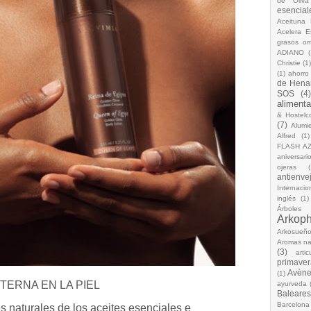
de Oliva
esencial
Aceituna 
Acelera 
grasos o
ADIANO
(
Christie
(1
(1)
ahorro
de Hena
SOS
(4
alimenta
& Hostelc
(7)
Alumi
Alfred
(1)
FLASH A
aniversari
ojeras
(
antienve
Internacio
inglés
(1)
Árboles
Arkop
Arkosueñ
Aromas na
(3)
arti
primaver
Avèn
(1)
TERNA EN LA PIEL
ayurveda
Baleares
Barcelona
naturales de los aceites esenciales e