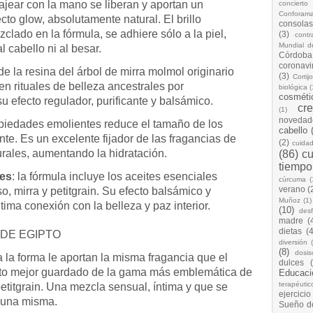
ajear con la mano se liberan y aportan un
concierto
Conforam
cto glow, absolutamente natural. El brillo
consolas
clado en la fórmula, se adhiere sólo a la piel,
(3)
cont
Mundial d
al cabello ni al besar.
Córdoba
coronavi
 de la resina del árbol de mirra molmol originario
(3)
Cortij
en rituales de belleza ancestrales por
biológica
(
cosméti
su efecto regulador, purificante y balsámico.
cr
(1)
novedad
opiedades emolientes reduce el tamaño de los
cabello
nte. Es un excelente fijador de las fragancias de
(2)
cuida
urales, aumentando la hidratación.
(86)
cu
tiempo
les
: la fórmula incluye los aceites esenciales
cúrcuma
(
verano
(
o, mirra y petitgrain. Su efecto balsámico y
Muñoz
(1)
tima conexión con la belleza y paz interior.
(10)
desf
madre
(
dietas
(4
 DE EGIPTO
diversión
(8)
dosis
 la forma le aportan la misma fragancia que el
dulces
eto mejor guardado de la gama más emblemática de
Educaci
terapéutic
etitgrain. Una mezcla sensual, íntima y que se
ejercicio
a una misma.
Sueño d