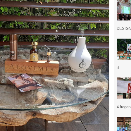
DESIGN .
d...
4 fragan