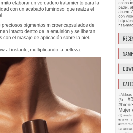
mito elaborar un verdadero tratamiento para la
cosas má
pádel, a
lidad con un acabado luminoso, que realza el
aburro. 
l.
con voso
http://
os preciosos pigmentos microencapsulados de
risa-mac
nen intacto dentro de la emulsión y se liberan
 con el masaje de aplicación sobre la piel.
RECE
 al instante, multiplicando la belleza.
SAMP
DOW
CATE
#Aldeas 
#B
(3)
#biene
Mujer
(1)
#orde
#Pierre F
#tratami
(1)
abejas