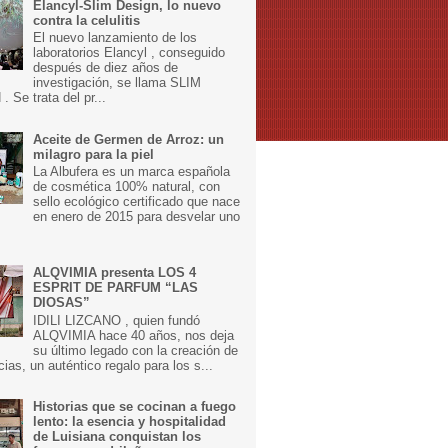
Elancyl-Slim Design, lo nuevo
contra la celulitis
El nuevo lanzamiento de los
laboratorios Elancyl , conseguido
después de diez años de
investigación, se llama SLIM
 Se trata del pr...
Aceite de Germen de Arroz: un
milagro para la piel
La Albufera es un marca española
de cosmética 100% natural, con
sello ecológico certificado que nace
en enero de 2015 para desvelar uno
ALQVIMIA presenta LOS 4
ESPRIT DE PARFUM “LAS
DIOSAS”
IDILI LIZCANO , quien fundó
ALQVIMIA hace 40 años, nos deja
su último legado con la creación de
cias, un auténtico regalo para los s...
Historias que se cocinan a fuego
lento: la esencia y hospitalidad
de Luisiana conquistan los