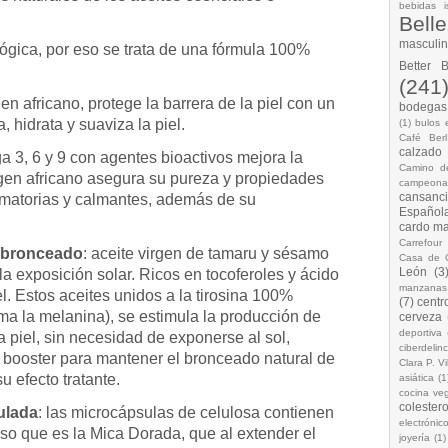
bebidas i
Bell
masculi
lógica, por eso se trata de una fórmula 100%
Better 
(241
gen africano, protege la barrera de la piel con un
bodegas.
a, hidrata y suaviza la piel.
(1)
bulos 
Café Berl
calzado
a 3, 6 y 9 con agentes bioactivos mejora la
Camino d
rigen africano asegura su pureza y propiedades
campeona
cansanc
amatorias y calmantes, además de su
Española
cardo ma
Carrefour
l bronceado
: aceite virgen de tamaru y sésamo
Casa de 
León
(3
la exposición solar. Ricos en tocoferoles y ácido
manzanas
el. Estos aceites unidos a la tirosina 100%
(7)
centr
ma la melanina), se estimula la producción de
cerveza
deportiva
a piel, sin necesidad de exponerse al sol,
ciberdelin
booster para mantener el bronceado natural de
Clara P. Vi
u efecto tratante.
asiática
(1
cocina ve
colestero
ulada
: las microcápsulas de celulosa contienen
electrónic
so que es la Mica Dorada, que al extender el
joyería
(1)