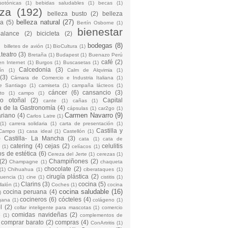
sotónicas
(1)
bebidas saludables
(1)
becas
(1)
eza
(192)
belleza busto
(2)
belleza
belleza natural
(27)
na
(5)
Bertín Osborne
(1)
bienestar
Balance
(2)
bicicleta
(2)
)
bodegas
(8)
billetes de avión
(1)
BioCultura
(1)
teatro
(3)
Bretaña
(1)
Budapest
(1)
Buenazo Perú
café
(2)
en Internet
(1)
Burgos
(1)
Buscasetas
(1)
Calcedonia
(3)
ín
(1)
Calm de Alqvimia
(1)
(3)
Cámara de Comercio e Industria Italiana
(1)
e Santiago
(1)
camiseta
(1)
campaña lácteos
(1)
cáncer
(6)
cansancio
(3)
to
(1)
campo
(1)
io otoñal
(2)
Capital
cante
(1)
cañas
(1)
 de la Gastronomía
(4)
cápsulas
(1)
car2go
(1)
Carmen Navarro
(9)
riano
(4)
Carlos Latre
(1)
(1)
carrera solidaria
(1)
carta de presentación
(1)
Castilla y
Campo
(1)
casa ideal
(1)
Castellón
(1)
)
Castilla- La Mancha
(3)
cata
(1)
cata de
catering
(4)
cejas
(2)
celulitis
(1)
celíacos
(1)
os de estética
(6)
Cereza del Jerte
(1)
cerezas
(1)
(2)
Champiñones
(2)
Champagne
(1)
chaqueta
chocolate
(2)
(1)
Chihuahua
(1)
ciberataques
(1)
cirugía plástica
(2)
cuencia
(1)
cine
(1)
cistitis
(1)
Clarins
(3)
cocina
(5)
llalón
(1)
Coches
(1)
cocina
cocina saludable
(16)
cocina peruana
(4)
)
cocineros
(6)
cócteles
(4)
gana
(1)
colágeno
(1)
l
(2)
collar inteligente para mascotas
(1)
comercio
comidas navideñas
(2)
o
(1)
complementos de
comprar barato
(2)
compras
(4)
ConArtritis
(1)