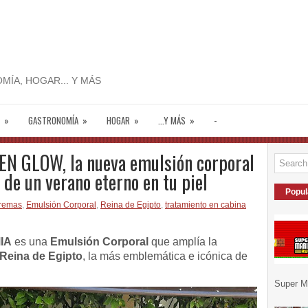
MÍA, HOGAR... Y MÁS
»
GASTRONOMÍA
»
HOGAR
»
...Y MÁS
»
-
N GLOW, la nueva emulsión corporal
 de un verano eterno en tu piel
Popul
remas
,
Emulsión Corporal
,
Reina de Egipto
,
tratamiento en cabina
IA
es una
Emulsión Corporal
que amplía la
Reina de Egipto
, la más emblemática e icónica de
Super Ma