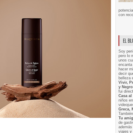
potencia
con reco
EL B
Soy peri
pero lo 
unos cua
encanta 
hacer m
decir q
belleza 
Vivir, 
y Negro
fui dire
Casa al
niños e
videoju
Greca, 
También 
Tu amig
de gast
además 
viajes 