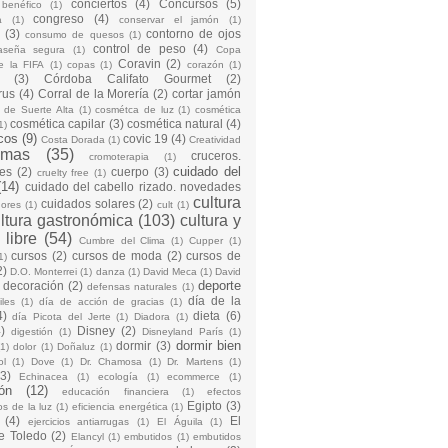
conciertos
(4)
Concursos
(5)
 benéfico
(1)
congreso
(4)
a
(1)
conservar el jamón
(1)
(3)
contorno de ojos
consumo de quesos
(1)
control de peso
(4)
raseña segura
(1)
Copa
Coravin
(2)
e la FIFA
(1)
copas
(1)
corazón
(1)
(3)
Córdoba Califato Gourmet
(2)
rus
(4)
Corral de la Morería
(2)
cortar jamón
o de Suerte Alta
(1)
cosmétca de luz
(1)
cosmética
cosmética capilar
(3)
cosmética natural
(4)
1)
cos
(9)
covic 19
(4)
Costa Dorada
(1)
Creatividad
emas
(35)
cruceros.
cromoterapia
(1)
cuidado del
es
(2)
cuerpo
(3)
cruelty free
(1)
(14)
cuidado del cabello rizado. novedades
cultura
cuidados solares
(2)
dores
(1)
cult
(1)
ltura gastronómica
(103)
cultura y
 libre
(54)
Cumbre del Clima
(1)
Cupper
(1)
cursos
(2)
cursos de moda
(2)
cursos de
1)
2)
D.O. Monterrei
(1)
danza
(1)
David Meca
(1)
David
deporte
decoración
(2)
defensas naturales
(1)
día de la
iles
(1)
día de acción de gracias
(1)
4)
dieta
(6)
día Picota del Jerte
(1)
Diadora
(1)
)
Disney
(2)
digestión
(1)
Disneyland París
(1)
dormir bien
dormir
(3)
(1)
dolor
(1)
Doñaluz
(1)
ol
(1)
Dove
(1)
Dr. Chamosa
(1)
Dr. Martens
(1)
(3)
Echinacea
(1)
ecología
(1)
ecommerce
(1)
ón
(12)
educación financiera
(1)
efectos
Egipto
(3)
os de la luz
(1)
eficiencia energética
(1)
(4)
El
ejercicios antiarrugas
(1)
El Águila
(1)
e Toledo
(2)
Elancyl
(1)
embutidos
(1)
embutidos