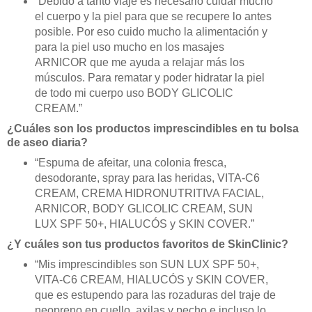
“Debido a tanto viaje es necesario cuidar mucho
el cuerpo y la piel para que se recupere lo antes
posible. Por eso cuido mucho la alimentación y
para la piel uso mucho en los masajes
ARNICOR que me ayuda a relajar más los
músculos. Para rematar y poder hidratar la piel
de todo mi cuerpo uso BODY GLICOLIC
CREAM.”
¿Cuáles son los productos imprescindibles en tu bolsa
de aseo diaria?
“Espuma de afeitar, una colonia fresca,
desodorante, spray para las heridas, VITA-C6
CREAM, CREMA HIDRONUTRITIVA FACIAL,
ARNICOR, BODY GLICOLIC CREAM, SUN
LUX SPF 50+, HIALUCÓS y SKIN COVER.”
¿Y cuáles son tus productos favoritos de SkinClinic?
“Mis imprescindibles son SUN LUX SPF 50+,
VITA-C6 CREAM, HIALUCÓS y SKIN COVER,
que es estupendo para las rozaduras del traje de
neopreno en cuello, axilas y pecho e incluso lo