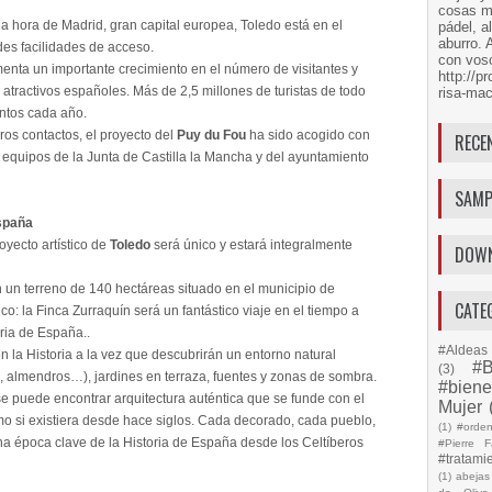
cosas má
na hora de Madrid, gran capital europea, Toledo está en el
pádel, a
aburro. 
es facilidades de acceso.
con voso
imenta un importante crecimiento en el número de visitantes y
http://
 atractivos españoles. Más de 2,5 millones de turistas de todo
risa-mac
ntos cada año.
os contactos, el proyecto del
Puy du Fou
ha sido acogido con
RECE
 equipos de la Junta de Castilla la Mancha y del ayuntamiento
SAMP
España
royecto artístico de
Toledo
será único y estará integralmente
DOW
n un terreno de 140 hectáreas situado en el municipio de
CATE
co: la Finca Zurraquín será un fantástico viaje en el tiempo a
oria de España..
#Aldeas 
en la Historia a la vez que descubrirán un entorno natural
#B
(3)
s, almendros…), jardines en terraza, fuentes y zonas de sombra.
#biene
 se puede encontrar arquitectura auténtica que se funde con el
Mujer
mo si existiera desde hace siglos. Cada decorado, cada pueblo,
(1)
#orde
 época clave de la Historia de España desde los Celtíberos
#Pierre F
#tratami
(1)
abejas