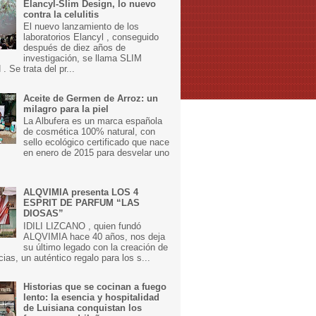
Elancyl-Slim Design, lo nuevo
contra la celulitis
El nuevo lanzamiento de los
laboratorios Elancyl , conseguido
después de diez años de
investigación, se llama SLIM
 Se trata del pr...
Aceite de Germen de Arroz: un
milagro para la piel
La Albufera es un marca española
de cosmética 100% natural, con
sello ecológico certificado que nace
en enero de 2015 para desvelar uno
ALQVIMIA presenta LOS 4
ESPRIT DE PARFUM “LAS
DIOSAS”
IDILI LIZCANO , quien fundó
ALQVIMIA hace 40 años, nos deja
su último legado con la creación de
cias, un auténtico regalo para los s...
Historias que se cocinan a fuego
lento: la esencia y hospitalidad
de Luisiana conquistan los