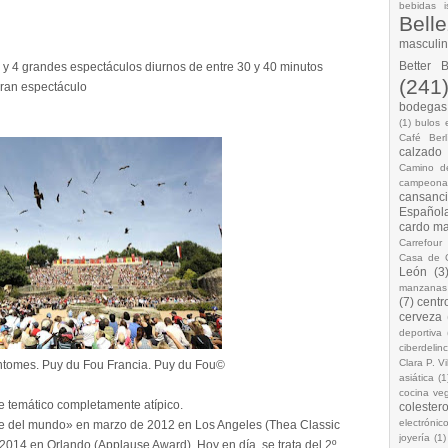
bebidas i
Bell
masculi
Better 
y 4 grandes espectáculos diurnos de entre 30 y 40 minutos
(241
gran espectáculo
bodegas.
(1)
bulos 
Café Berl
calzado
Camino d
campeona
cansanc
Española
cardo ma
Carrefour
Casa de 
León
(3
manzanas
(7)
centr
cerveza
deportiva
ciberdelin
Clara P. Vi
antomes. Puy du Fou Francia. Puy du Fou©
asiática
(1
cocina ve
 temático completamente atípico.
colestero
electrónic
e del mundo» en marzo de 2012 en Los Angeles (Thea Classic
joyería
(1)
014 en Orlando (Applause Award). Hoy en día, se trata del 2º