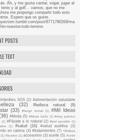
s. Ah, y me gusta cantar, viajar, jugar al
l tenis y al golf… vamos, que no me
Ahora me propongo compartir todo esto
tros. Espero que os guste.
proyectom.tumblr.com/post/8771780269/ma
hin-nuestra-todo-terreno
NT POSTS
LE TEXT
NLOAD
GORIES
Infantiles SOS
(2)
#alimentación saludable
elleza
(32)
#belleza natural
(9)
star
(33)
#Mil Ideas
#fango termal
(1)
(36)
#Moda
(5)
#Moda baño
(1)
#muy práctico
#Pásate a lo natural
(2)
n
(1)
#piel sensible
(1)
#salud
(16)
#salud auditiva
(3)
abre
(1)
ento en cabina
(3)
#tratamientos
(7)
+Belleza
accesorios
(3)
aceite
(5)
(1)
Abuelos
(1)
Aceite
aceites