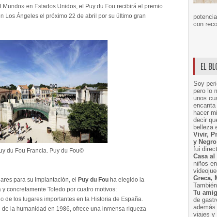
 Mundo» en Estados Unidos, el Puy du Fou recibirá el premio
 Los Ángeles el próximo 22 de abril por su último gran
potencia
con reco
EL B
Soy peri
pero lo 
unos cua
encanta 
hacer m
decir q
belleza 
Vivir, 
y Negro
fui dire
uy du Fou Francia. Puy du Fou©
Casa al
niños e
videoju
Greca, 
res para su implantación, el
Puy du Fou
ha elegido la
También 
y concretamente Toledo por cuatro motivos:
Tu amig
no de los lugares importantes en la Historia de España.
de gast
además 
l de la humanidad en 1986, ofrece una inmensa riqueza
viajes 