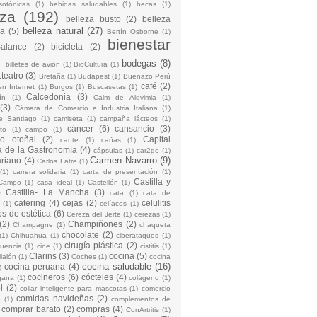
sotónicas
(1)
bebidas saludables
(1)
becas
(1)
eza
(192)
belleza busto
(2)
belleza
belleza natural
(27)
na
(5)
Bertín Osborne
(1)
bienestar
Balance
(2)
bicicleta
(2)
)
bodegas
(8)
billetes de avión
(1)
BioCultura
(1)
teatro
(3)
Bretaña
(1)
Budapest
(1)
Buenazo Perú
café
(2)
en Internet
(1)
Burgos
(1)
Buscasetas
(1)
Calcedonia
(3)
ín
(1)
Calm de Alqvimia
(1)
(3)
Cámara de Comercio e Industria Italiana
(1)
e Santiago
(1)
camiseta
(1)
campaña lácteos
(1)
cáncer
(6)
cansancio
(3)
to
(1)
campo
(1)
io otoñal
(2)
Capital
cante
(1)
cañas
(1)
 de la Gastronomía
(4)
cápsulas
(1)
car2go
(1)
Carmen Navarro
(9)
riano
(4)
Carlos Latre
(1)
(1)
carrera solidaria
(1)
carta de presentación
(1)
Castilla y
Campo
(1)
casa ideal
(1)
Castellón
(1)
)
Castilla- La Mancha
(3)
cata
(1)
cata de
catering
(4)
cejas
(2)
celulitis
(1)
celíacos
(1)
os de estética
(6)
Cereza del Jerte
(1)
cerezas
(1)
(2)
Champiñones
(2)
Champagne
(1)
chaqueta
chocolate
(2)
(1)
Chihuahua
(1)
ciberataques
(1)
cirugía plástica
(2)
cuencia
(1)
cine
(1)
cistitis
(1)
Clarins
(3)
cocina
(5)
llalón
(1)
Coches
(1)
cocina
cocina saludable
(16)
cocina peruana
(4)
)
cocineros
(6)
cócteles
(4)
gana
(1)
colágeno
(1)
l
(2)
collar inteligente para mascotas
(1)
comercio
comidas navideñas
(2)
o
(1)
complementos de
comprar barato
(2)
compras
(4)
ConArtritis
(1)