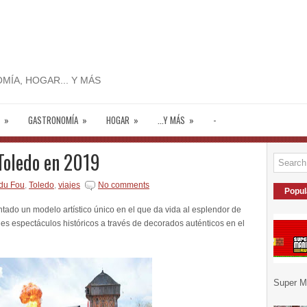
MÍA, HOGAR... Y MÁS
»
GASTRONOMÍA
»
HOGAR
»
...Y MÁS
»
-
 Toledo en 2019
du Fou
,
Toledo
,
viajes
No comments
Popul
tado un modelo artístico único en el que da vida al esplendor de
es espectáculos históricos a través de decorados auténticos en el
Super Ma