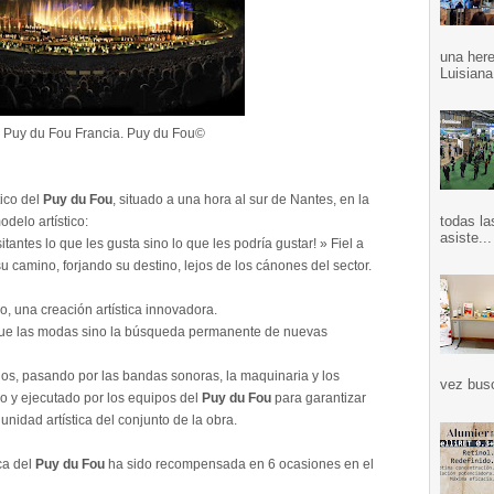
una here
Luisiana
 Puy du Fou Francia. Puy du Fou©
ico del
Puy du Fou
, situado a una hora al sur de Nantes, en la
todas la
delo artístico:
asiste...
tantes lo que les gusta sino lo que les podría gustar! » Fiel a
 camino, forjando su destino, lejos de los cánones del sector.
, una creación artística innovadora.
ue las modas sino la búsqueda permanente de nuevas
os, pasando por las bandas sonoras, la maquinaria y los
vez bus
o y ejecutado por los equipos del
Puy du Fou
para garantizar
 unidad artística del conjunto de la obra.
ca del
Puy du Fou
ha sido recompensada en 6 ocasiones en el