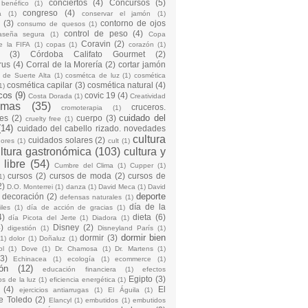
conciertos
(4)
Concursos
(5)
 benéfico
(1)
congreso
(4)
a
(1)
conservar el jamón
(1)
(3)
contorno de ojos
consumo de quesos
(1)
control de peso
(4)
raseña segura
(1)
Copa
Coravin
(2)
e la FIFA
(1)
copas
(1)
corazón
(1)
(3)
Córdoba Califato Gourmet
(2)
rus
(4)
Corral de la Morería
(2)
cortar jamón
o de Suerte Alta
(1)
cosmétca de luz
(1)
cosmética
cosmética capilar
(3)
cosmética natural
(4)
1)
cos
(9)
covic 19
(4)
Costa Dorada
(1)
Creatividad
emas
(35)
cruceros.
cromoterapia
(1)
cuidado del
es
(2)
cuerpo
(3)
cruelty free
(1)
(14)
cuidado del cabello rizado. novedades
cultura
cuidados solares
(2)
dores
(1)
cult
(1)
ltura gastronómica
(103)
cultura y
 libre
(54)
Cumbre del Clima
(1)
Cupper
(1)
cursos
(2)
cursos de moda
(2)
cursos de
1)
2)
D.O. Monterrei
(1)
danza
(1)
David Meca
(1)
David
deporte
decoración
(2)
defensas naturales
(1)
día de la
iles
(1)
día de acción de gracias
(1)
4)
dieta
(6)
día Picota del Jerte
(1)
Diadora
(1)
)
Disney
(2)
digestión
(1)
Disneyland París
(1)
dormir bien
dormir
(3)
(1)
dolor
(1)
Doñaluz
(1)
ol
(1)
Dove
(1)
Dr. Chamosa
(1)
Dr. Martens
(1)
(3)
Echinacea
(1)
ecología
(1)
ecommerce
(1)
ón
(12)
educación financiera
(1)
efectos
Egipto
(3)
os de la luz
(1)
eficiencia energética
(1)
(4)
El
ejercicios antiarrugas
(1)
El Águila
(1)
e Toledo
(2)
Elancyl
(1)
embutidos
(1)
embutidos