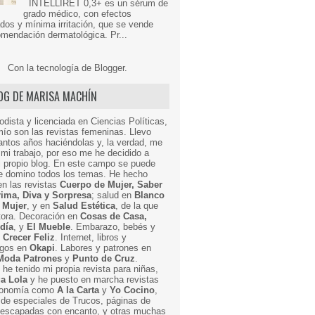
INTELLIRET 0,3+ es un sérum de
grado médico, con efectos
dos y mínima irritación, que se vende
mendación dermatológica. Pr...
Con la tecnología de
Blogger
.
LOG DE MARISA MACHÍN
odista y licenciada en Ciencias Políticas,
mío son las revistas femeninas. Llevo
ntos años haciéndolas y, la verdad, me
mi trabajo, por eso me he decidido a
i propio blog. En este campo se puede
ue domino todos los temas. He hecho
en las revistas
Cuerpo de Mujer, Saber
Prima, Diva y Sorpresa
; salud en
Blanco
 Mujer
, y en
Salud Estética
, de la que
ctora. Decoración en
Cosas de Casa,
 día
, y
El Mueble
. Embarazo, bebés y
n
Crecer Feliz
. Internet, libros y
egos en
Okapi
. Labores y patrones en
Moda Patrones
y
Punto de Cruz
.
he tenido mi propia revista para niñas,
a Lola
y he puesto en marcha revistas
ronomía como
A la Carta
y
Yo Cocino
,
de especiales de Trucos, páginas de
y escapadas con encanto, y otras muchas