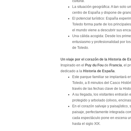
cultural.
La situación geográfica: A tan solo u
centro de España y dispone de grand
El potencial turístico: España exper
Toledo forma parte de los principales
el mundo viene a descubrir sus enca
Una cálida acogida: Desde los primer
entusiasmo y profesionalidad por los
de Toledo.
Un viaje por el corazón de la Historia de 
Inspirado en el
Puy du Fou
de
Francia
, el p
dedicado a la
Historia de España
.
Este parque familiar se implantará e
Toledo, a 8 minutos del Casco Históri
través de las fechas clave de la Hist
A su llegada, los visitantes entrarán 
protegido y arbolado (olivos, encina
En el corazón salvaje y paisajístico,
paisaje, perfectamente integrada co
cada espectáculo pone en escena una
hasta el siglo XIX.