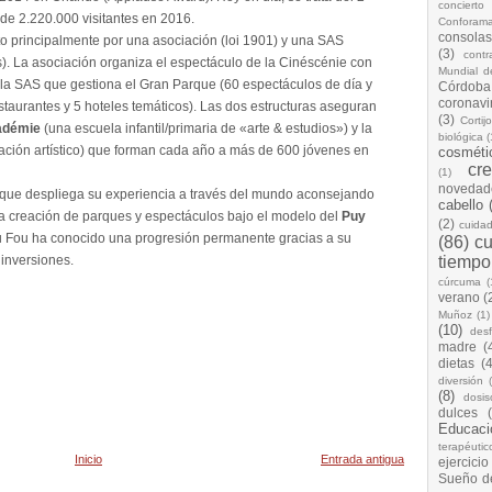
concierto
de 2.220.000 visitantes en 2016.
Conforam
consolas
 principalmente por una asociación (loi 1901) y una SAS
(3)
cont
). La asociación organiza el espectáculo de la Cinéscénie con
Mundial d
e la SAS que gestiona el Gran Parque (60 espectáculos de día y
Córdoba
coronavi
taurantes y 5 hoteles temáticos). Las dos estructuras aseguran
(3)
Cortij
adémie
(una escuela infantil/primaria de «arte & estudios») y la
biológica
(
ación artístico) que forman cada año a más de 600 jóvenes en
cosméti
cr
(1)
novedad
arque despliega su experiencia a través del mundo aconsejando
cabello
la creación de parques y espectáculos bajo el modelo del
Puy
(2)
cuida
du Fou ha conocido una progresión permanente gracias a su
(86)
cu
 inversiones.
tiempo
cúrcuma
(
verano
(
Muñoz
(1)
(10)
desf
madre
(
dietas
(4
diversión
(8)
dosis
dulces
Educaci
terapéutic
Inicio
Entrada antigua
ejercicio
Sueño d