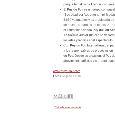
parque temático de Francia con más 
El
Puy du Fou
es un grupo compuesto
(Sociedad por Acciones simplificadas
3.650 voluntarios y es propietaria d
de noche, 4 pueblos de época, 27 res
el futuro financiando
Puy du Fou Ac
Académie Junior
(un centro de form
las artes y técnicas del espectáculo.
Con
Puy du Fou International
, el p
a los responsables de proyectos en 
du Fou
. Desde su creación, el Puy 
atrevimiento artístico y sus continuas
www.puydufou.com
Fotos:
Puy du Fou©
Entrada más reciente