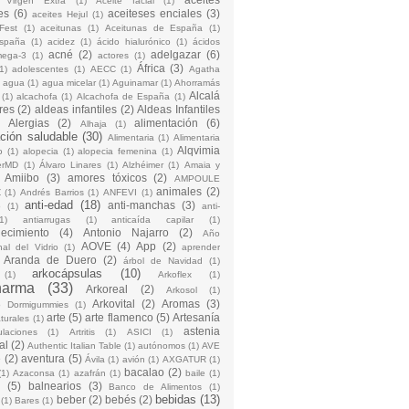
 Virgen Extra
(1)
Aceite facial
(1)
es
(6)
aceiteses enciales
(3)
aceites Hejul
(1)
Fest
(1)
aceitunas
(1)
Aceitunas de España
(1)
España
(1)
acidez
(1)
ácido hialurónico
(1)
ácidos
acné
(2)
adelgazar
(6)
mega-3
(1)
actores
(1)
África
(3)
1)
adolescentes
(1)
AECC
(1)
Agatha
)
agua
(1)
agua micelar
(1)
Aguinamar
(1)
Ahorramás
Alcalá
(1)
alcachofa
(1)
Alcachofa de España
(1)
res
(2)
aldeas infantiles
(2)
Aldeas Infantiles
)
Alergias
(2)
alimentación
(6)
Alhaja
(1)
ción saludable
(30)
Alimentaria
(1)
Alimentaria
Alqvimia
o
(1)
alopecia
(1)
alopecia femenina
(1)
erMD
(1)
Álvaro Linares
(1)
Alzhéimer
(1)
Amaia y
Amiibo
(3)
amores tóxicos
(2)
AMPOULE
animales
(2)
Z
(1)
Andrés Barrios
(1)
ANFEVI
(1)
anti-edad
(18)
anti-manchas
(3)
o
(1)
anti-
1)
antiarrugas
(1)
anticaída capilar
(1)
jecimiento
(4)
Antonio Najarro
(2)
Año
AOVE
(4)
App
(2)
nal del Vidrio
(1)
aprender
Aranda de Duero
(2)
árbol de Navidad
(1)
arkocápsulas
(10)
(1)
Arkoflex
(1)
harma
(33)
Arkoreal
(2)
Arkosol
(1)
Arkovital
(2)
Aromas
(3)
o Dormigummies
(1)
arte
(5)
arte flamenco
(5)
Artesanía
turales
(1)
astenia
culaciones
(1)
Artritis
(1)
ASICI
(1)
al
(2)
Authentic Italian Table
(1)
autónomos
(1)
AVE
e
(2)
aventura
(5)
Ávila
(1)
avión
(1)
AXGATUR
(1)
bacalao
(2)
(1)
Azaconsa
(1)
azafrán
(1)
baile
(1)
(5)
balnearios
(3)
Banco de Alimentos
(1)
bebidas
(13)
beber
(2)
bebés
(2)
(1)
Bares
(1)