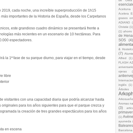
de Oliva
esencial
Aceituna 
de 2019, cada noche, una increíble superproducción de 1h15
Acelera 
 más importantes de la Historia de España, desde los Carpetanos
grasos o
ADIANO
(
Christie
(1
cnicos, este grandioso cuadro dinámico se presentará frente a
(1)
ahorro
nologías más recientes en un escenario de 10 hectáreas. Para
de Hena
0.000 espectadores.
SOS
(4
alimenta
& Hostelc
(7)
Alumi
irá la 1ª fase de su parque diurno, para viajar en el tiempo, desde
Alfred
(1)
FLASH A
aniversari
ojeras
(
e libre
antienve
Internacio
terior
inglés
(1)
Árboles
Arkop
de visitantes con una capacidad diaria que podría alcanzar hasta
Arkosueñ
Aromas na
 originales para los años siguientes para que el parque crezca y
(3)
arti
ogramada la creación de tres grandes espectáculos para los años
primaver
Avèn
(1)
ayurveda
Baleares
sta en escena
Barcelona