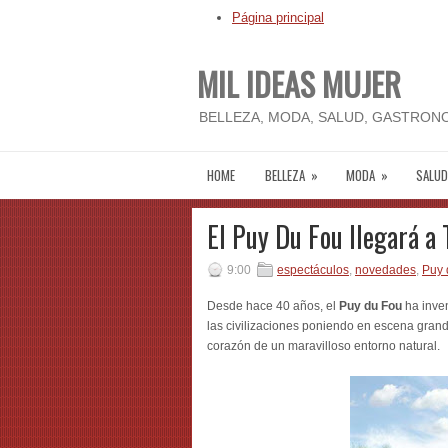
Página principal
MIL IDEAS MUJER
BELLEZA, MODA, SALUD, GASTRONO
HOME
BELLEZA
»
MODA
»
SALUD
El Puy Du Fou llegará a
9:00
espectáculos
,
novedades
,
Puy 
Desde hace 40 años, el
Puy du Fou
ha inven
las civilizaciones poniendo en escena grand
corazón de un maravilloso entorno natural.