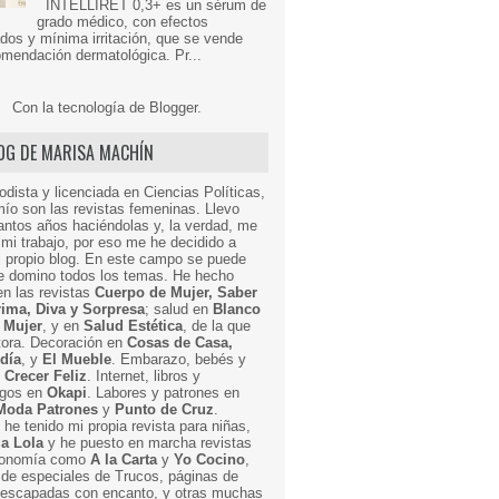
INTELLIRET 0,3+ es un sérum de
grado médico, con efectos
dos y mínima irritación, que se vende
mendación dermatológica. Pr...
Con la tecnología de
Blogger
.
LOG DE MARISA MACHÍN
odista y licenciada en Ciencias Políticas,
mío son las revistas femeninas. Llevo
ntos años haciéndolas y, la verdad, me
mi trabajo, por eso me he decidido a
i propio blog. En este campo se puede
ue domino todos los temas. He hecho
en las revistas
Cuerpo de Mujer, Saber
Prima, Diva y Sorpresa
; salud en
Blanco
 Mujer
, y en
Salud Estética
, de la que
ctora. Decoración en
Cosas de Casa,
 día
, y
El Mueble
. Embarazo, bebés y
n
Crecer Feliz
. Internet, libros y
egos en
Okapi
. Labores y patrones en
Moda Patrones
y
Punto de Cruz
.
he tenido mi propia revista para niñas,
a Lola
y he puesto en marcha revistas
ronomía como
A la Carta
y
Yo Cocino
,
de especiales de Trucos, páginas de
y escapadas con encanto, y otras muchas