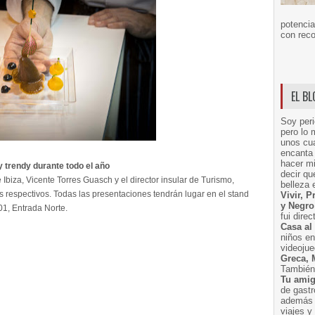
potencia
con reco
EL B
Soy peri
pero lo 
unos cua
encanta 
hacer m
y trendy durante todo el año
decir q
e Ibiza, Vicente Torres Guasch y el director insular de Turismo,
belleza 
s respectivos. Todas las presentaciones tendrán lugar en el stand
Vivir, 
y Negro
01, Entrada Norte.
fui dire
Casa al
niños e
videoju
Greca, 
También 
Tu amig
de gast
además 
viajes 