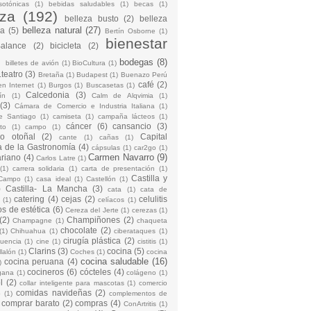
sotónicas
(1)
bebidas saludables
(1)
becas
(1)
eza
(192)
belleza busto
(2)
belleza
belleza natural
(27)
na
(5)
Bertín Osborne
(1)
bienestar
Balance
(2)
bicicleta
(2)
)
bodegas
(8)
billetes de avión
(1)
BioCultura
(1)
teatro
(3)
Bretaña
(1)
Budapest
(1)
Buenazo Perú
café
(2)
en Internet
(1)
Burgos
(1)
Buscasetas
(1)
Calcedonia
(3)
ín
(1)
Calm de Alqvimia
(1)
(3)
Cámara de Comercio e Industria Italiana
(1)
e Santiago
(1)
camiseta
(1)
campaña lácteos
(1)
cáncer
(6)
cansancio
(3)
to
(1)
campo
(1)
io otoñal
(2)
Capital
cante
(1)
cañas
(1)
 de la Gastronomía
(4)
cápsulas
(1)
car2go
(1)
Carmen Navarro
(9)
riano
(4)
Carlos Latre
(1)
(1)
carrera solidaria
(1)
carta de presentación
(1)
Castilla y
Campo
(1)
casa ideal
(1)
Castellón
(1)
)
Castilla- La Mancha
(3)
cata
(1)
cata de
catering
(4)
cejas
(2)
celulitis
(1)
celíacos
(1)
os de estética
(6)
Cereza del Jerte
(1)
cerezas
(1)
(2)
Champiñones
(2)
Champagne
(1)
chaqueta
chocolate
(2)
(1)
Chihuahua
(1)
ciberataques
(1)
cirugía plástica
(2)
cuencia
(1)
cine
(1)
cistitis
(1)
Clarins
(3)
cocina
(5)
llalón
(1)
Coches
(1)
cocina
cocina saludable
(16)
cocina peruana
(4)
)
cocineros
(6)
cócteles
(4)
gana
(1)
colágeno
(1)
l
(2)
collar inteligente para mascotas
(1)
comercio
comidas navideñas
(2)
o
(1)
complementos de
comprar barato
(2)
compras
(4)
ConArtritis
(1)