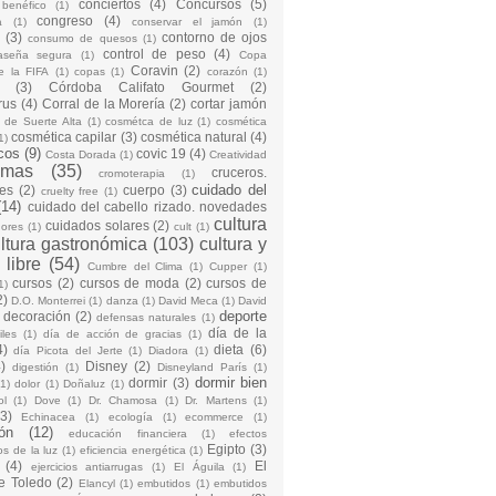
conciertos
(4)
Concursos
(5)
 benéfico
(1)
congreso
(4)
a
(1)
conservar el jamón
(1)
(3)
contorno de ojos
consumo de quesos
(1)
control de peso
(4)
raseña segura
(1)
Copa
Coravin
(2)
e la FIFA
(1)
copas
(1)
corazón
(1)
(3)
Córdoba Califato Gourmet
(2)
rus
(4)
Corral de la Morería
(2)
cortar jamón
o de Suerte Alta
(1)
cosmétca de luz
(1)
cosmética
cosmética capilar
(3)
cosmética natural
(4)
1)
cos
(9)
covic 19
(4)
Costa Dorada
(1)
Creatividad
emas
(35)
cruceros.
cromoterapia
(1)
cuidado del
es
(2)
cuerpo
(3)
cruelty free
(1)
(14)
cuidado del cabello rizado. novedades
cultura
cuidados solares
(2)
dores
(1)
cult
(1)
ltura gastronómica
(103)
cultura y
 libre
(54)
Cumbre del Clima
(1)
Cupper
(1)
cursos
(2)
cursos de moda
(2)
cursos de
1)
2)
D.O. Monterrei
(1)
danza
(1)
David Meca
(1)
David
deporte
decoración
(2)
defensas naturales
(1)
día de la
iles
(1)
día de acción de gracias
(1)
4)
dieta
(6)
día Picota del Jerte
(1)
Diadora
(1)
)
Disney
(2)
digestión
(1)
Disneyland París
(1)
dormir bien
dormir
(3)
(1)
dolor
(1)
Doñaluz
(1)
ol
(1)
Dove
(1)
Dr. Chamosa
(1)
Dr. Martens
(1)
(3)
Echinacea
(1)
ecología
(1)
ecommerce
(1)
ón
(12)
educación financiera
(1)
efectos
Egipto
(3)
os de la luz
(1)
eficiencia energética
(1)
(4)
El
ejercicios antiarrugas
(1)
El Águila
(1)
e Toledo
(2)
Elancyl
(1)
embutidos
(1)
embutidos