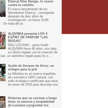
Elancyl-Slim Design, lo nuevo
contra la celulitis
El nuevo lanzamiento de los
laboratorios Elancyl , conseguido
después de diez años de
investigación, se llama SLIM
 Se trata del pr...
ALQVIMIA presenta LOS 4
ESPRIT DE PARFUM “LAS
DIOSAS”
IDILI LIZCANO , quien fundó
ALQVIMIA hace 40 años, nos deja
su último legado con la creación de
cias, un auténtico regalo para los s...
Aceite de Germen de Arroz: un
milagro para la piel
La Albufera es un marca española
de cosmética 100% natural, con
sello ecológico certificado que nace
en enero de 2015 para desvelar uno
Historias que se cocinan a fuego
lento: la esencia y hospitalidad
de Luisiana conquistan los