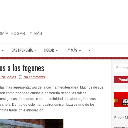
MÍA, HOGAR... Y MÁS
»
GASTRONOMÍA
»
HOGAR
»
...Y MÁS
»
-
tos a los fogones
biza
,
viajes
No comments
Popul
 las más representativas de la cocina mediterránea. Muchos de sus
enen como prioridad cuidar la hostelería desde las raíces.
estigiosas del mundo, con una infinidad de sabores, técnicas,
e chefs. Dentro de este mar gastronómico, Ibiza es uno de los
ina tradición e innovación.
Super Ma