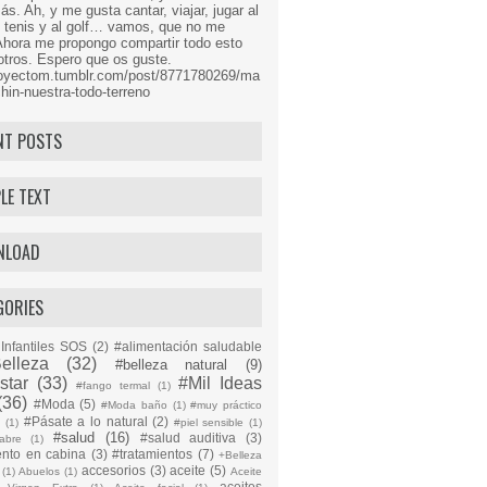
s. Ah, y me gusta cantar, viajar, jugar al
l tenis y al golf… vamos, que no me
Ahora me propongo compartir todo esto
tros. Espero que os guste.
proyectom.tumblr.com/post/8771780269/ma
hin-nuestra-todo-terreno
NT POSTS
LE TEXT
NLOAD
GORIES
Infantiles SOS
(2)
#alimentación saludable
elleza
(32)
#belleza natural
(9)
star
(33)
#Mil Ideas
#fango termal
(1)
(36)
#Moda
(5)
#Moda baño
(1)
#muy práctico
#Pásate a lo natural
(2)
n
(1)
#piel sensible
(1)
#salud
(16)
#salud auditiva
(3)
abre
(1)
ento en cabina
(3)
#tratamientos
(7)
+Belleza
accesorios
(3)
aceite
(5)
(1)
Abuelos
(1)
Aceite
aceites