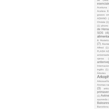
de Oliva
esencial
Aceituna 
Acelera 
grasos o
ADIANO
(
Christie
(1
(1)
ahorro
de Hena
SOS
(4
alimenta
& Hostelc
(7)
Alumi
Alfred
(1)
FLASH A
aniversari
ojeras
(
antienve
Internacio
inglés
(1)
Árboles
Arkop
Arkosueñ
Aromas na
(3)
arti
primaver
Avèn
(1)
ayurveda
Baleares
Barcelona