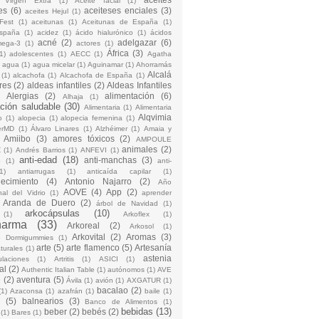
 Virgen Extra
(1)
Aceite facial
(1)
es
(6)
aceiteses enciales
(3)
aceites Hejul
(1)
Fest
(1)
aceitunas
(1)
Aceitunas de España
(1)
España
(1)
acidez
(1)
ácido hialurónico
(1)
ácidos
acné
(2)
adelgazar
(6)
mega-3
(1)
actores
(1)
África
(3)
1)
adolescentes
(1)
AECC
(1)
Agatha
)
agua
(1)
agua micelar
(1)
Aguinamar
(1)
Ahorramás
Alcalá
(1)
alcachofa
(1)
Alcachofa de España
(1)
res
(2)
aldeas infantiles
(2)
Aldeas Infantiles
)
Alergias
(2)
alimentación
(6)
Alhaja
(1)
ción saludable
(30)
Alimentaria
(1)
Alimentaria
Alqvimia
o
(1)
alopecia
(1)
alopecia femenina
(1)
erMD
(1)
Álvaro Linares
(1)
Alzhéimer
(1)
Amaia y
Amiibo
(3)
amores tóxicos
(2)
AMPOULE
animales
(2)
Z
(1)
Andrés Barrios
(1)
ANFEVI
(1)
anti-edad
(18)
anti-manchas
(3)
o
(1)
anti-
1)
antiarrugas
(1)
anticaída capilar
(1)
jecimiento
(4)
Antonio Najarro
(2)
Año
AOVE
(4)
App
(2)
nal del Vidrio
(1)
aprender
Aranda de Duero
(2)
árbol de Navidad
(1)
arkocápsulas
(10)
(1)
Arkoflex
(1)
harma
(33)
Arkoreal
(2)
Arkosol
(1)
Arkovital
(2)
Aromas
(3)
o Dormigummies
(1)
arte
(5)
arte flamenco
(5)
Artesanía
turales
(1)
astenia
culaciones
(1)
Artritis
(1)
ASICI
(1)
al
(2)
Authentic Italian Table
(1)
autónomos
(1)
AVE
e
(2)
aventura
(5)
Ávila
(1)
avión
(1)
AXGATUR
(1)
bacalao
(2)
(1)
Azaconsa
(1)
azafrán
(1)
baile
(1)
(5)
balnearios
(3)
Banco de Alimentos
(1)
bebidas
(13)
beber
(2)
bebés
(2)
(1)
Bares
(1)