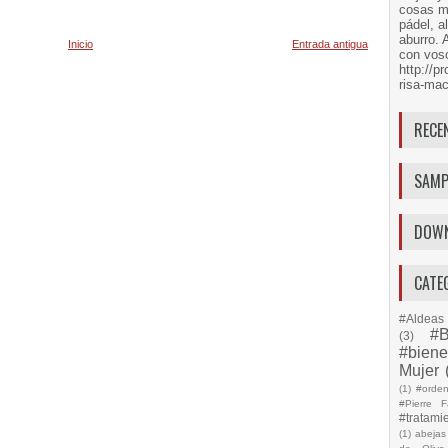
cosas má
pádel, a
aburro. 
Inicio
Entrada antigua
con voso
http://
risa-mac
RECE
SAMP
DOW
CATE
#Aldeas 
#B
(3)
#biene
Mujer
(1)
#orde
#Pierre F
#tratami
(1)
abejas