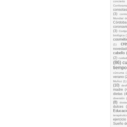
concierto
Conforam
consolas
(3)
cont
Mundial d
Córdoba
coronavi
(3)
Cortij
biológica
(
cosméti
cr
(1)
novedad
cabello
(2)
cuida
(86)
cu
tiempo
cúrcuma
(
verano
(
Muñoz
(1)
(10)
desf
madre
(
dietas
(4
diversión
(8)
dosis
dulces
Educaci
terapéutic
ejercicio
Sueño d