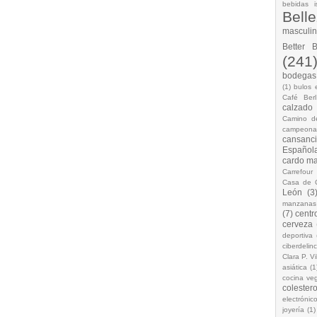
bebidas i
Bell
masculi
Better 
(241
bodegas.
(1)
bulos 
Café Berl
calzado
Camino d
campeona
cansanc
Española
cardo ma
Carrefour
Casa de 
León
(3
manzanas
(7)
centr
cerveza
deportiva
ciberdelin
Clara P. Vi
asiática
(1
cocina ve
colestero
electrónic
joyería
(1)