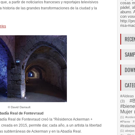
que, a partir de noticiarios franceses y reportajes televisivos
cosas má
pádel, a
a historia de las grandes transformaciones de la ciudad y la
aburro. 
con voso
http://
risa-mac
r/es
RECE
SAMP
DOW
CATE
#Aldeas 
#B
(3)
#biene
© David Darrault
Mujer
badía Real de Fontevraud
(1)
#orde
badía Real de Fontevraud creó la “Résidence Ackerman +
#Pierre F
 creada en 2015, permite dar, cada año, a un artista la libertad
#tratami
(1)
abejas
gas subterráneas de Ackerman y en la Abadía Real.