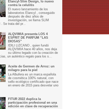
Elancyl-Slim Design, lo nuevo
contra la celulitis
El nuevo lanzamiento de los
laboratorios Elancyl , conseguido
después de diez años de
investigación, se llama SLIM
 Se trata del pr...
ALQVIMIA presenta LOS 4
ESPRIT DE PARFUM “LAS
DIOSAS”
IDILI LIZCANO , quien fundó
ALQVIMIA hace 40 años, nos deja
su último legado con la creación de
cias, un auténtico regalo para los s...
Aceite de Germen de Arroz: un
milagro para la piel
La Albufera es un marca española
de cosmética 100% natural, con
sello ecológico certificado que nace
en enero de 2015 para desvelar uno
FITUR 2022 duplica la
participación profesional en una
edición en clave de recuperación