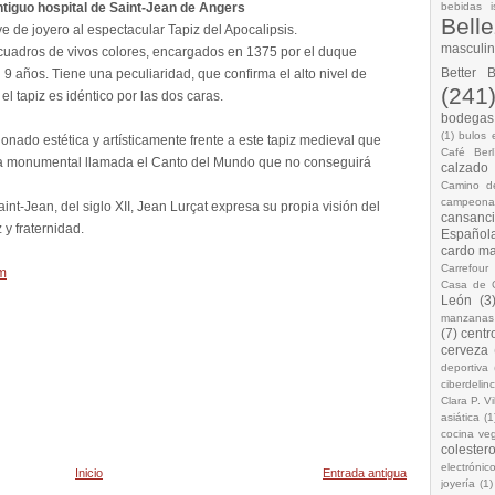
antiguo hospital de Saint-Jean de Angers
bebidas i
Bell
ve de joyero al espectacular Tapiz del Apocalipsis.
masculi
 cuadros de vivos colores, encargados en 1375 por el duque
Better 
 9 años. Tiene una peculiaridad, que confirma el alto nivel de
(241
el tapiz es idéntico por las dos caras.
bodegas.
(1)
bulos 
ionado estética y artísticamente frente a este tapiz medieval que
Café Berl
ada monumental llamada el Canto del Mundo que no conseguirá
calzado
Camino d
campeona
int-Jean, del siglo XII, Jean Lurçat expresa su propia visión del
cansanc
y fraternidad.
Española
cardo ma
Carrefour
om
Casa de 
León
(3
manzanas
(7)
centr
cerveza
deportiva
ciberdelin
Clara P. Vi
asiática
(1
cocina ve
colestero
electrónic
Inicio
Entrada antigua
joyería
(1)