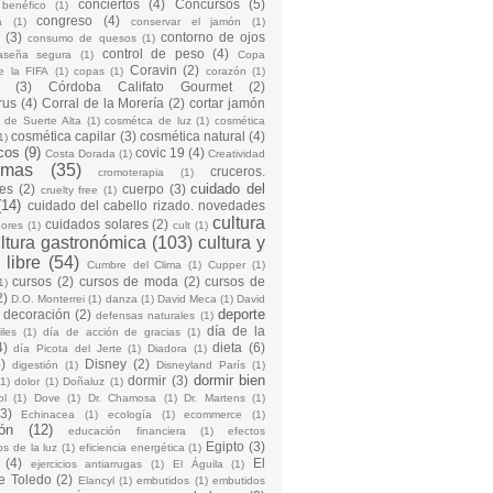
conciertos
(4)
Concursos
(5)
 benéfico
(1)
congreso
(4)
a
(1)
conservar el jamón
(1)
(3)
contorno de ojos
consumo de quesos
(1)
control de peso
(4)
raseña segura
(1)
Copa
Coravin
(2)
e la FIFA
(1)
copas
(1)
corazón
(1)
(3)
Córdoba Califato Gourmet
(2)
rus
(4)
Corral de la Morería
(2)
cortar jamón
o de Suerte Alta
(1)
cosmétca de luz
(1)
cosmética
cosmética capilar
(3)
cosmética natural
(4)
1)
cos
(9)
covic 19
(4)
Costa Dorada
(1)
Creatividad
emas
(35)
cruceros.
cromoterapia
(1)
cuidado del
es
(2)
cuerpo
(3)
cruelty free
(1)
(14)
cuidado del cabello rizado. novedades
cultura
cuidados solares
(2)
dores
(1)
cult
(1)
ltura gastronómica
(103)
cultura y
 libre
(54)
Cumbre del Clima
(1)
Cupper
(1)
cursos
(2)
cursos de moda
(2)
cursos de
1)
2)
D.O. Monterrei
(1)
danza
(1)
David Meca
(1)
David
deporte
decoración
(2)
defensas naturales
(1)
día de la
iles
(1)
día de acción de gracias
(1)
4)
dieta
(6)
día Picota del Jerte
(1)
Diadora
(1)
)
Disney
(2)
digestión
(1)
Disneyland París
(1)
dormir bien
dormir
(3)
(1)
dolor
(1)
Doñaluz
(1)
ol
(1)
Dove
(1)
Dr. Chamosa
(1)
Dr. Martens
(1)
(3)
Echinacea
(1)
ecología
(1)
ecommerce
(1)
ón
(12)
educación financiera
(1)
efectos
Egipto
(3)
os de la luz
(1)
eficiencia energética
(1)
(4)
El
ejercicios antiarrugas
(1)
El Águila
(1)
e Toledo
(2)
Elancyl
(1)
embutidos
(1)
embutidos