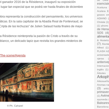
de Oliva
el ganador 2016 de la Résidence, inauguró su exposición
esencial
 lugar tan especial que se podrá ver hasta finales de diciembre
Aceituna 
Acelera 
grasos o
 obra representa la construcción del pensamiento, los universos
ADIANO
(
ticas. En la sala capitular de la Abadía Real de Fontevraud, se
Christie
(1
(1)
ahorro
 Cripta de las lechuzas” de Julien Salaud hasta finales de mayo
de Hena
SOS
(4
a Résidence reinterpreta la pasión de Cristo a través de su
alimenta
& Hostelc
blanco, un delicado tapiz que revisita los grandes misterios de
(7)
Alumi
Alfred
(1)
FLASH A
aniversari
en/The-scene/Agenda
ojeras
(
antienve
Internacio
inglés
(1)
Árboles
Arkop
Arkosueñ
Aromas na
(3)
arti
primaver
Avèn
(1)
ayurveda
Baleares
© Ph. Caharel
Barcelona