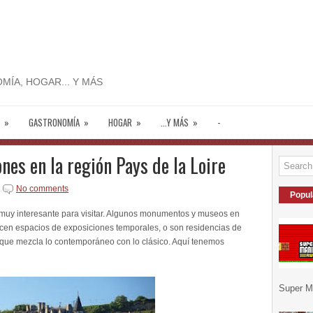
MÍA, HOGAR... Y MÁS
»
GASTRONOMÍA
»
HOGAR
»
...Y MÁS
»
-
es en la región Pays de la Loire
No comments
Popul
muy interesante para visitar. Algunos monumentos y museos en
frecen espacios de exposiciones temporales, o son residencias de
l que mezcla lo contemporáneo con lo clásico. Aquí tenemos
Super Ma