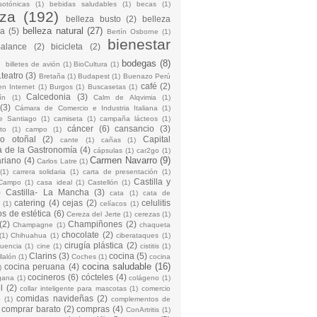
sotónicas
(1)
bebidas saludables
(1)
becas
(1)
eza
(192)
belleza busto
(2)
belleza
belleza natural
(27)
na
(5)
Bertín Osborne
(1)
bienestar
Balance
(2)
bicicleta
(2)
)
bodegas
(8)
billetes de avión
(1)
BioCultura
(1)
teatro
(3)
Bretaña
(1)
Budapest
(1)
Buenazo Perú
café
(2)
en Internet
(1)
Burgos
(1)
Buscasetas
(1)
Calcedonia
(3)
ín
(1)
Calm de Alqvimia
(1)
(3)
Cámara de Comercio e Industria Italiana
(1)
e Santiago
(1)
camiseta
(1)
campaña lácteos
(1)
cáncer
(6)
cansancio
(3)
to
(1)
campo
(1)
io otoñal
(2)
Capital
cante
(1)
cañas
(1)
 de la Gastronomía
(4)
cápsulas
(1)
car2go
(1)
Carmen Navarro
(9)
riano
(4)
Carlos Latre
(1)
(1)
carrera solidaria
(1)
carta de presentación
(1)
Castilla y
Campo
(1)
casa ideal
(1)
Castellón
(1)
)
Castilla- La Mancha
(3)
cata
(1)
cata de
catering
(4)
cejas
(2)
celulitis
(1)
celíacos
(1)
os de estética
(6)
Cereza del Jerte
(1)
cerezas
(1)
(2)
Champiñones
(2)
Champagne
(1)
chaqueta
chocolate
(2)
(1)
Chihuahua
(1)
ciberataques
(1)
cirugía plástica
(2)
cuencia
(1)
cine
(1)
cistitis
(1)
Clarins
(3)
cocina
(5)
llalón
(1)
Coches
(1)
cocina
cocina saludable
(16)
cocina peruana
(4)
)
cocineros
(6)
cócteles
(4)
gana
(1)
colágeno
(1)
l
(2)
collar inteligente para mascotas
(1)
comercio
comidas navideñas
(2)
o
(1)
complementos de
comprar barato
(2)
compras
(4)
ConArtritis
(1)