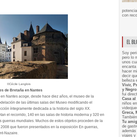
potencia
con reco
EL B
Soy peri
pero lo 
unos cua
encanta 
hacer m
decir q
belleza 
©Cécile Langlois
Vivir, 
y Negro
ues de Bretaña en Nantes
fui dire
a en Nantes acoge, desde hace diez años, el museo de la
Casa al
odelación de las últimas salas del Museo modificando el
niños e
videoju
ción íntegramente dedicada a la historia del siglo XX.
Greca, 
tan el recorrido, 140 en las salas de historia moderna y 320 en
También 
dos guerras mundiales. Muchos de estos objetos proceden de la
Tu amig
de gast
l 2008 que fueron presentados en la exposición En guerras,
además 
nt-Nazaire.
viajes 