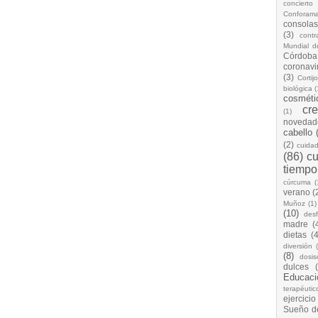
concierto
Conforam
consolas
(3)
cont
Mundial d
Córdoba
coronavi
(3)
Cortij
biológica
(
cosméti
cr
(1)
novedad
cabello
(2)
cuida
(86)
cu
tiempo
cúrcuma
(
verano
(
Muñoz
(1)
(10)
desf
madre
(
dietas
(4
diversión
(8)
dosis
dulces
Educaci
terapéutic
ejercicio
Sueño d