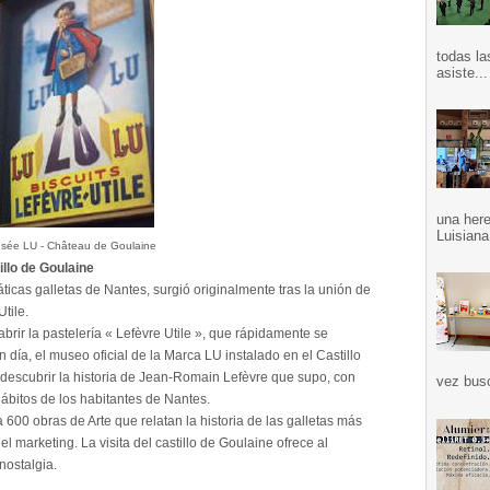
todas la
asiste...
una here
Luisiana
sée LU - Château de Goulaine
illo de Goulaine
cas galletas de Nantes, surgió originalmente tras la unión de
tile.
brir la pastelería « Lefèvre Utile », que rápidamente se
 día, el museo oficial de la Marca LU instalado en el Castillo
a descubrir la historia de Jean-Romain Lefèvre que supo, con
vez bus
hábitos de los habitantes de Nantes.
 600 obras de Arte que relatan la historia de las galletas más
l marketing. La visita del castillo de Goulaine ofrece al
 nostalgia.