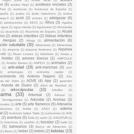
 Virgen Extra
(1)
Aceite facial
(1)
es
(6)
aceiteses enciales
(3)
aceites Hejul
(1)
Fest
(1)
aceitunas
(1)
Aceitunas de España
(1)
España
(1)
acidez
(1)
ácido hialurónico
(1)
ácidos
acné
(2)
adelgazar
(6)
mega-3
(1)
actores
(1)
África
(3)
1)
adolescentes
(1)
AECC
(1)
Agatha
)
agua
(1)
agua micelar
(1)
Aguinamar
(1)
Ahorramás
Alcalá
(1)
alcachofa
(1)
Alcachofa de España
(1)
res
(2)
aldeas infantiles
(2)
Aldeas Infantiles
)
Alergias
(2)
alimentación
(6)
Alhaja
(1)
ción saludable
(30)
Alimentaria
(1)
Alimentaria
Alqvimia
o
(1)
alopecia
(1)
alopecia femenina
(1)
erMD
(1)
Álvaro Linares
(1)
Alzhéimer
(1)
Amaia y
Amiibo
(3)
amores tóxicos
(2)
AMPOULE
animales
(2)
Z
(1)
Andrés Barrios
(1)
ANFEVI
(1)
anti-edad
(18)
anti-manchas
(3)
o
(1)
anti-
1)
antiarrugas
(1)
anticaída capilar
(1)
jecimiento
(4)
Antonio Najarro
(2)
Año
AOVE
(4)
App
(2)
nal del Vidrio
(1)
aprender
Aranda de Duero
(2)
árbol de Navidad
(1)
arkocápsulas
(10)
(1)
Arkoflex
(1)
harma
(33)
Arkoreal
(2)
Arkosol
(1)
Arkovital
(2)
Aromas
(3)
o Dormigummies
(1)
arte
(5)
arte flamenco
(5)
Artesanía
turales
(1)
astenia
culaciones
(1)
Artritis
(1)
ASICI
(1)
al
(2)
Authentic Italian Table
(1)
autónomos
(1)
AVE
e
(2)
aventura
(5)
Ávila
(1)
avión
(1)
AXGATUR
(1)
bacalao
(2)
(1)
Azaconsa
(1)
azafrán
(1)
baile
(1)
(5)
balnearios
(3)
Banco de Alimentos
(1)
bebidas
(13)
beber
(2)
bebés
(2)
(1)
Bares
(1)