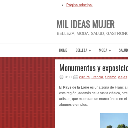
Página principal
MIL IDEAS MUJER
BELLEZA, MODA, SALUD, GASTRONO
HOME
BELLEZA
»
MODA
»
SALUD
Monumentos y exposicion
9:00
cultura
,
Francia
,
turismo
,
viajes
El
Pays de la Loire
es una zona de Francia 
esta región, además de la visita clásica, o
artistas, que muestran un marco único en e
algunos ejemplos.