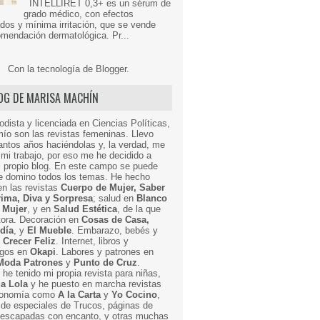
INTELLIRET 0,3+ es un sérum de
grado médico, con efectos
dos y mínima irritación, que se vende
mendación dermatológica. Pr...
Con la tecnología de
Blogger
.
LOG DE MARISA MACHÍN
odista y licenciada en Ciencias Políticas,
mío son las revistas femeninas. Llevo
ntos años haciéndolas y, la verdad, me
mi trabajo, por eso me he decidido a
i propio blog. En este campo se puede
ue domino todos los temas. He hecho
en las revistas
Cuerpo de Mujer, Saber
Prima, Diva y Sorpresa
; salud en
Blanco
 Mujer
, y en
Salud Estética
, de la que
ctora. Decoración en
Cosas de Casa,
 día
, y
El Mueble
. Embarazo, bebés y
n
Crecer Feliz
. Internet, libros y
egos en
Okapi
. Labores y patrones en
Moda Patrones
y
Punto de Cruz
.
he tenido mi propia revista para niñas,
a Lola
y he puesto en marcha revistas
ronomía como
A la Carta
y
Yo Cocino
,
de especiales de Trucos, páginas de
y escapadas con encanto, y otras muchas