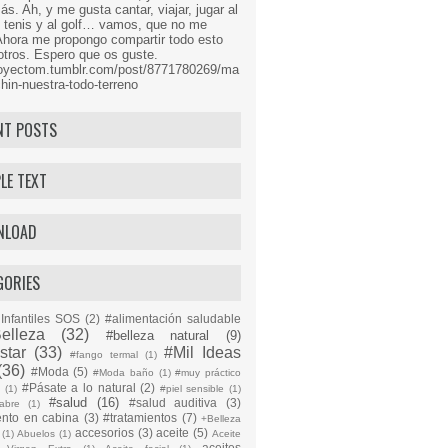
s. Ah, y me gusta cantar, viajar, jugar al
l tenis y al golf… vamos, que no me
Ahora me propongo compartir todo esto
tros. Espero que os guste.
proyectom.tumblr.com/post/8771780269/ma
hin-nuestra-todo-terreno
NT POSTS
LE TEXT
NLOAD
GORIES
Infantiles SOS
(2)
#alimentación saludable
elleza
(32)
#belleza natural
(9)
star
(33)
#Mil Ideas
#fango termal
(1)
(36)
#Moda
(5)
#Moda baño
(1)
#muy práctico
#Pásate a lo natural
(2)
n
(1)
#piel sensible
(1)
#salud
(16)
#salud auditiva
(3)
abre
(1)
ento en cabina
(3)
#tratamientos
(7)
+Belleza
accesorios
(3)
aceite
(5)
(1)
Abuelos
(1)
Aceite
aceites