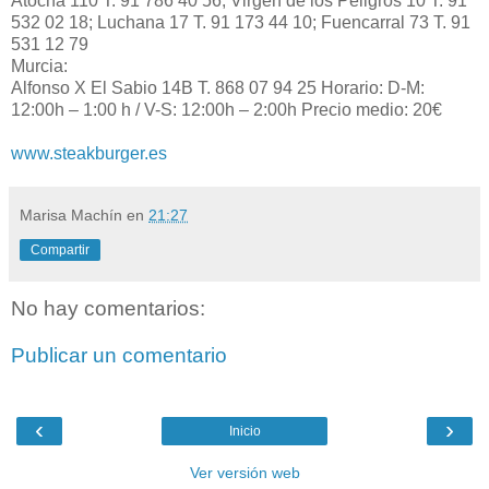
Atocha 110 T. 91 786 40 56; Virgen de los Peligros 10 T. 91
532 02 18; Luchana 17 T. 91 173 44 10; Fuencarral 73 T. 91
531 12 79
Murcia:
Alfonso X El Sabio 14B T. 868 07 94 25 Horario: D-M:
12:00h – 1:00 h / V-S: 12:00h – 2:00h Precio medio: 20€
www.steakburger.es
Marisa Machín
en
21:27
Compartir
No hay comentarios:
Publicar un comentario
‹
›
Inicio
Ver versión web