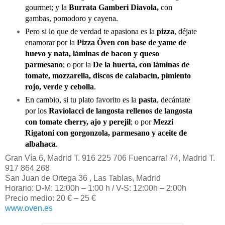
gourmet; y la
Burrata Gamberi Diavola,
con
gambas, pomodoro y cayena.
Pero si lo que de verdad te apasiona es la
pizza
, déjate
enamorar por la
Pizza Ôven con base de yame de
huevo y nata, láminas de bacon y queso
parmesano
; o por la
De la huerta, con láminas de
tomate, mozzarella, discos de calabacín, pimiento
rojo, verde y cebolla
.
En cambio, si tu plato favorito es la
pasta
, decántate
por los
Raviolacci de langosta rellenos de langosta
con tomate cherry, ajo y perejil
; o por
Mezzi
Rigatoni con gorgonzola, parmesano y aceite de
albahaca
.
Gran Vía 6, Madrid T. 916 225 706 Fuencarral 74, Madrid T.
917 864 268
San Juan de Ortega 36 , Las Tablas, Madrid
Horario: D-M: 12:00h – 1:00 h / V-S: 12:00h – 2:00h
Precio medio: 20 € – 25 €
www.oven.es