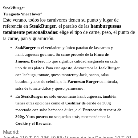
SteakBurger
Tu agosto ‘meat lover’
Este verano, todos los carnívoros tienen su punto y lugar de
referencia en
SteakBurger
, el paraíso de las
hamburguesas
totalmente personalizadas
: elige el tipo de carne, peso, el punto de
la carne, pan y guarnición.
StakBurger
es el verdadero y único paraíso de las carnes y
hamburguesas gourmet. Su carne procede de la
Finca de
Jiménez Barbero
, lo que significa calidad asegurada en cada
uno de sus platos. Para este agosto, destacamos la
Jack Burger
con lechuga, tomate, queso monterrey Jack, bacon, salsa
bourbon y aros de cebolla, o la
Parmesan Burger
con rúcula,
salsa de tomate dulce y queso parmesano.
En
SteakBurger
no sólo encontrarás hamburguesas, también
tienes otras opciones como el
Costillar de cerdo
de 500g
macerado con salsa barbacoa dulce, o el
Entrecot de ternera de
300g.
Y sus
postres
no se quedan atrás, recomendamos la
Cookie y el Brownie.
Madrid: