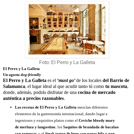
Foto: El Perro y La Galleta
El Perro y La Galleta
Un agosto
dog-friendly
El Perro y La Galleta
es el
‘
must go’
de los locales
del Barrio de
Salamanca
, el lugar ideal al que acudir tanto tú como
tu mascota
,
donde, además, podrás disfrutar de una
cocina de mercado
auténtica a precios razonables
.
Las recetas de El Perro y La Galleta
mezclan diferentes
elementos de la gastronomía internacional, dando lugar a
ingeniosos y exquisitos platos como el
Ceviche bloody mary
de merluza y langostino
; los
Saquitos de brandada de bacalao
con romescu
; o el
Steak tartar de buey con papas hilo y pan