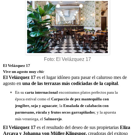
Foto: El Velázquez 17
El Velázquez 17
Vive un agosto muy
chic
El Velázquez 17
es el lugar idóneo para pasar el caluroso mes de
agosto en
una de las terrazas más codiciadas de la capital
.
En su
carta internacional
encontramos platos perfectos para la
época estival como el
Carpaccio de pez mantequilla con
jengibre, soja y aguacate
; la
Ensalada de calabacín con
parmesano, rúcula y frutos secos garrapiñados
; y la apuesta
más veraniega, el
Salmorejo
.
El Velázquez 17
es el resultado del deseo de sus propietarias
Eliza
Arcaya y Johanna von Müller-Klingspor,
creadoras del exitoso