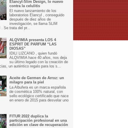
Elancyl-Slim Design, lo nuevo
contra la celulitis
El nuevo lanzamiento de los
laboratorios Elancyl , conseguido
después de diez años de
investigación, se llama SLIM
 Se trata del pr...
ALQVIMIA presenta LOS 4
ESPRIT DE PARFUM “LAS
DIOSAS”
IDILI LIZCANO , quien fundó
ALQVIMIA hace 40 años, nos deja
su último legado con la creación de
cias, un auténtico regalo para los s...
Aceite de Germen de Arroz: un
milagro para la piel
La Albufera es un marca española
de cosmética 100% natural, con
sello ecológico certificado que nace
en enero de 2015 para desvelar uno
FITUR 2022 duplica la
participación profesional en una
edición en clave de recuperación