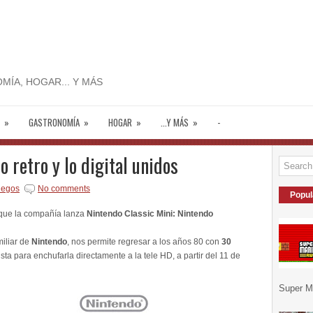
MÍA, HOGAR... Y MÁS
»
GASTRONOMÍA
»
HOGAR
»
...Y MÁS
»
-
o retro y lo digital unidos
uegos
No comments
Popul
orque la compañía lanza
Nintendo Classic Mini: Nintendo
miliar de
Nintendo
, nos permite regresar a los años 80 con
30
lista para enchufarla directamente a la tele HD, a partir del 11 de
Super Ma