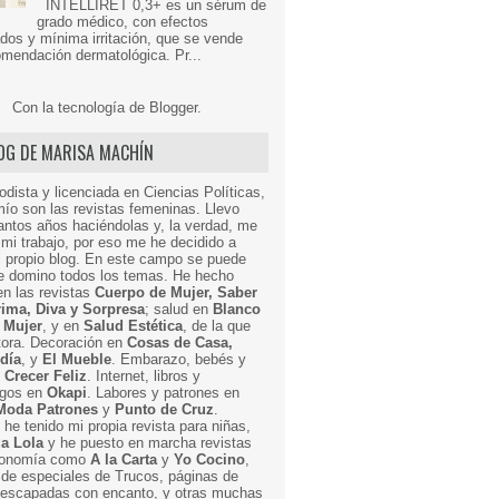
INTELLIRET 0,3+ es un sérum de
grado médico, con efectos
dos y mínima irritación, que se vende
mendación dermatológica. Pr...
Con la tecnología de
Blogger
.
LOG DE MARISA MACHÍN
odista y licenciada en Ciencias Políticas,
mío son las revistas femeninas. Llevo
ntos años haciéndolas y, la verdad, me
mi trabajo, por eso me he decidido a
i propio blog. En este campo se puede
ue domino todos los temas. He hecho
en las revistas
Cuerpo de Mujer, Saber
Prima, Diva y Sorpresa
; salud en
Blanco
 Mujer
, y en
Salud Estética
, de la que
ctora. Decoración en
Cosas de Casa,
 día
, y
El Mueble
. Embarazo, bebés y
n
Crecer Feliz
. Internet, libros y
egos en
Okapi
. Labores y patrones en
Moda Patrones
y
Punto de Cruz
.
he tenido mi propia revista para niñas,
a Lola
y he puesto en marcha revistas
ronomía como
A la Carta
y
Yo Cocino
,
de especiales de Trucos, páginas de
y escapadas con encanto, y otras muchas