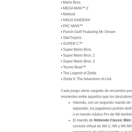
• Mario Bros.
• MEGA MAN™ 2
• Metroid
• NINJA GAIDEN®
• PAC-MAN™
• Punch-Out!! Featuring Mr. Dream
• StarTropics
• SUPER C™
• Super Mario Bros.
• Super Mario Bros. 2
• Super Mario Bros. 3
• Tecmo Bowl™
• The Legend of Zelda
• Zelda II: The Adventure of Link
Cada juego viene cargado de recuerdos para
momentos entre aquellos que los descubren
Además, con un segundo mando de
separado, los jugadores podrán disfr
o el mando clásico Pro de Wii tambi
El mando de
Nintendo Classic Mini
consola virtual de Wii U, Wii y Wii Mi