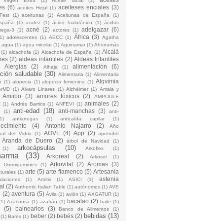
 Virgen Extra
(1)
Aceite facial
(1)
es
(6)
aceiteses enciales
(3)
aceites Hejul
(1)
Fest
(1)
aceitunas
(1)
Aceitunas de España
(1)
España
(1)
acidez
(1)
ácido hialurónico
(1)
ácidos
acné
(2)
adelgazar
(6)
mega-3
(1)
actores
(1)
África
(3)
1)
adolescentes
(1)
AECC
(1)
Agatha
)
agua
(1)
agua micelar
(1)
Aguinamar
(1)
Ahorramás
Alcalá
(1)
alcachofa
(1)
Alcachofa de España
(1)
res
(2)
aldeas infantiles
(2)
Aldeas Infantiles
)
Alergias
(2)
alimentación
(6)
Alhaja
(1)
ción saludable
(30)
Alimentaria
(1)
Alimentaria
Alqvimia
o
(1)
alopecia
(1)
alopecia femenina
(1)
erMD
(1)
Álvaro Linares
(1)
Alzhéimer
(1)
Amaia y
Amiibo
(3)
amores tóxicos
(2)
AMPOULE
animales
(2)
Z
(1)
Andrés Barrios
(1)
ANFEVI
(1)
anti-edad
(18)
anti-manchas
(3)
o
(1)
anti-
1)
antiarrugas
(1)
anticaída capilar
(1)
jecimiento
(4)
Antonio Najarro
(2)
Año
AOVE
(4)
App
(2)
nal del Vidrio
(1)
aprender
Aranda de Duero
(2)
árbol de Navidad
(1)
arkocápsulas
(10)
(1)
Arkoflex
(1)
harma
(33)
Arkoreal
(2)
Arkosol
(1)
Arkovital
(2)
Aromas
(3)
o Dormigummies
(1)
arte
(5)
arte flamenco
(5)
Artesanía
turales
(1)
astenia
culaciones
(1)
Artritis
(1)
ASICI
(1)
al
(2)
Authentic Italian Table
(1)
autónomos
(1)
AVE
e
(2)
aventura
(5)
Ávila
(1)
avión
(1)
AXGATUR
(1)
bacalao
(2)
(1)
Azaconsa
(1)
azafrán
(1)
baile
(1)
(5)
balnearios
(3)
Banco de Alimentos
(1)
bebidas
(13)
beber
(2)
bebés
(2)
(1)
Bares
(1)