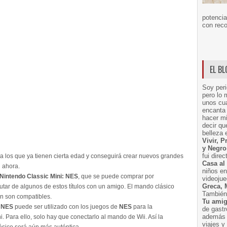
potencia
con reco
EL B
Soy peri
pero lo 
unos cua
encanta 
hacer m
decir q
belleza 
Vivir, 
y Negro
fui dire
 los que ya tienen cierta edad y conseguirá crear nuevos grandes
Casa al
 ahora.
niños e
Nintendo Classic Mini: NES
, que se puede comprar por
videoju
Greca, 
utar de algunos de estos títulos con un amigo. El mando clásico
También 
én son compatibles.
Tu amig
: NES
puede ser utilizado con los juegos de
NES
para la
de gast
además 
ni. Para ello, solo hay que conectarlo al mando de Wii. Así la
viajes 