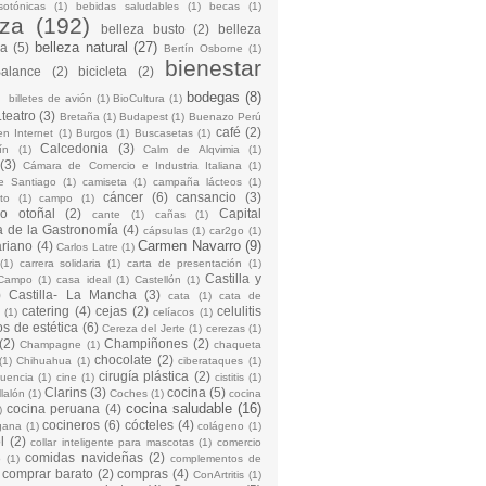
sotónicas
(1)
bebidas saludables
(1)
becas
(1)
eza
(192)
belleza busto
(2)
belleza
belleza natural
(27)
na
(5)
Bertín Osborne
(1)
bienestar
Balance
(2)
bicicleta
(2)
)
bodegas
(8)
billetes de avión
(1)
BioCultura
(1)
teatro
(3)
Bretaña
(1)
Budapest
(1)
Buenazo Perú
café
(2)
en Internet
(1)
Burgos
(1)
Buscasetas
(1)
Calcedonia
(3)
ín
(1)
Calm de Alqvimia
(1)
(3)
Cámara de Comercio e Industria Italiana
(1)
e Santiago
(1)
camiseta
(1)
campaña lácteos
(1)
cáncer
(6)
cansancio
(3)
to
(1)
campo
(1)
io otoñal
(2)
Capital
cante
(1)
cañas
(1)
 de la Gastronomía
(4)
cápsulas
(1)
car2go
(1)
Carmen Navarro
(9)
riano
(4)
Carlos Latre
(1)
(1)
carrera solidaria
(1)
carta de presentación
(1)
Castilla y
Campo
(1)
casa ideal
(1)
Castellón
(1)
)
Castilla- La Mancha
(3)
cata
(1)
cata de
catering
(4)
cejas
(2)
celulitis
(1)
celíacos
(1)
os de estética
(6)
Cereza del Jerte
(1)
cerezas
(1)
(2)
Champiñones
(2)
Champagne
(1)
chaqueta
chocolate
(2)
(1)
Chihuahua
(1)
ciberataques
(1)
cirugía plástica
(2)
cuencia
(1)
cine
(1)
cistitis
(1)
Clarins
(3)
cocina
(5)
llalón
(1)
Coches
(1)
cocina
cocina saludable
(16)
cocina peruana
(4)
)
cocineros
(6)
cócteles
(4)
gana
(1)
colágeno
(1)
l
(2)
collar inteligente para mascotas
(1)
comercio
comidas navideñas
(2)
o
(1)
complementos de
comprar barato
(2)
compras
(4)
ConArtritis
(1)