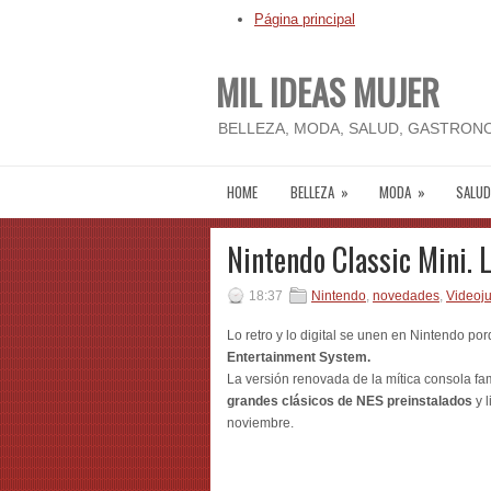
Página principal
MIL IDEAS MUJER
BELLEZA, MODA, SALUD, GASTRONO
HOME
BELLEZA
»
MODA
»
SALUD
Nintendo Classic Mini. L
18:37
Nintendo
,
novedades
,
Videoj
Lo retro y lo digital se unen en Nintendo p
Entertainment System.
La versión renovada de la mítica consola fa
grandes clásicos de NES preinstalados
y 
noviembre.