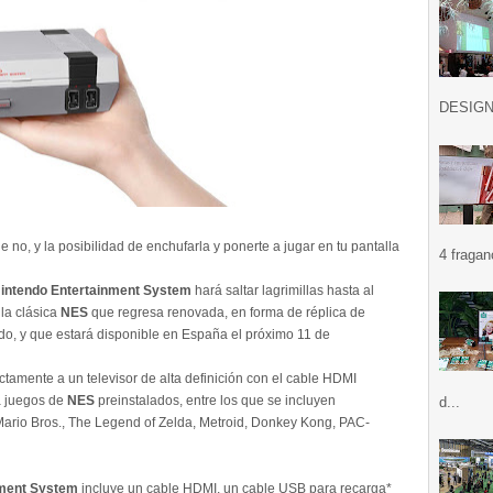
DESIGN .
 no, y la posibilidad de enchufarla y ponerte a jugar en tu pantalla
4 fragan
Nintendo Entertainment System
hará saltar lagrimillas hasta al
 la clásica
NES
que regresa renovada, en forma de réplica de
endo, y que estará disponible en España el próximo 11 de
ctamente a un televisor de alta definición con el cable HDMI
ta juegos de
NES
preinstalados, entre los que se incluyen
d...
ario Bros., The Legend of Zelda, Metroid, Donkey Kong, PAC-
inment System
incluye un cable HDMI, un cable USB para recarga*