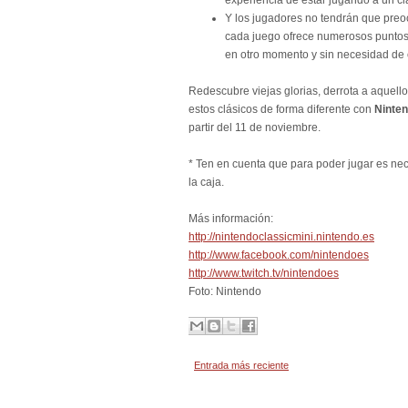
experiencia de estar jugando a un cl
Y los jugadores no tendrán que preo
cada juego ofrece numerosos puntos 
en otro momento y sin necesidad de
Redescubre viejas glorias, derrota a aquell
estos clásicos de forma diferente con
Ninten
partir del 11 de noviembre.
* Ten en cuenta que para poder jugar es ne
la caja.
Más información:
http://nintendoclassicmini.nintendo.es
http://www.facebook.com/nintendoes
http://www.twitch.tv/nintendoes
Foto: Nintendo
Entrada más reciente