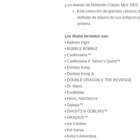
y un mando de Nintendo Classic Mini: NES.
Esta colección de grandes clásicos d
disfrutar de alguno de sus antiguos 
primera.
Los títulos incluidos son:
• Balloon Fight
• BUBBLE BOBBLE
• Castlevania™
• Castlevania II: Simon’s Quest™
• Donkey Kong
• Donkey Kong Jr.
• DOUBLE DRAGON II: THE REVENGE
• Dr. Mario
• Excitebike
• FINAL FANTASY®
• Galaga™
• GHOSTS‘N GOBLINS™
• GRADIUS™
• Ice Climber
• Kid Icarus
• Kirby’s Adventure