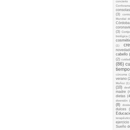
concierto
Conforam
consolas
(3)
cont
Mundial d
Córdoba
coronavi
(3)
Cortij
biológica
(
cosméti
cr
(1)
novedad
cabello
(2)
cuida
(86)
cu
tiempo
cúrcuma
(
verano
(
Muñoz
(1)
(10)
desf
madre
(
dietas
(4
diversión
(8)
dosis
dulces
Educaci
terapéutic
ejercicio
Sueño d