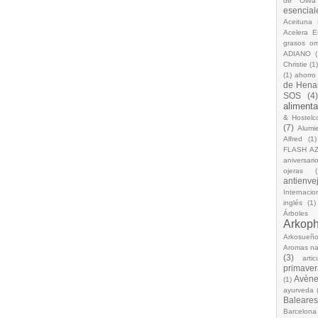
de Oliva
esencial
Aceituna 
Acelera 
grasos o
ADIANO
(
Christie
(1
(1)
ahorro
de Hena
SOS
(4
alimenta
& Hostelc
(7)
Alumi
Alfred
(1)
FLASH A
aniversari
ojeras
(
antienve
Internacio
inglés
(1)
Árboles
Arkop
Arkosueñ
Aromas na
(3)
arti
primaver
Avèn
(1)
ayurveda
Baleares
Barcelona