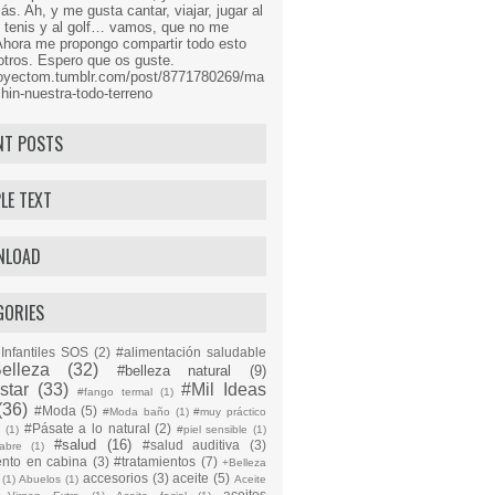
s. Ah, y me gusta cantar, viajar, jugar al
l tenis y al golf… vamos, que no me
Ahora me propongo compartir todo esto
tros. Espero que os guste.
proyectom.tumblr.com/post/8771780269/ma
hin-nuestra-todo-terreno
NT POSTS
LE TEXT
NLOAD
GORIES
Infantiles SOS
(2)
#alimentación saludable
elleza
(32)
#belleza natural
(9)
star
(33)
#Mil Ideas
#fango termal
(1)
(36)
#Moda
(5)
#Moda baño
(1)
#muy práctico
#Pásate a lo natural
(2)
n
(1)
#piel sensible
(1)
#salud
(16)
#salud auditiva
(3)
abre
(1)
ento en cabina
(3)
#tratamientos
(7)
+Belleza
accesorios
(3)
aceite
(5)
(1)
Abuelos
(1)
Aceite
aceites