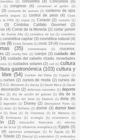
conciertos
(4)
Concursos
(5)
 benéfico
(1)
congreso
(4)
a
(1)
conservar el jamón
(1)
(3)
contorno de ojos
consumo de quesos
(1)
control de peso
(4)
raseña segura
(1)
Copa
Coravin
(2)
e la FIFA
(1)
copas
(1)
corazón
(1)
(3)
Córdoba Califato Gourmet
(2)
rus
(4)
Corral de la Morería
(2)
cortar jamón
o de Suerte Alta
(1)
cosmétca de luz
(1)
cosmética
cosmética capilar
(3)
cosmética natural
(4)
1)
cos
(9)
covic 19
(4)
Costa Dorada
(1)
Creatividad
emas
(35)
cruceros.
cromoterapia
(1)
cuidado del
es
(2)
cuerpo
(3)
cruelty free
(1)
(14)
cuidado del cabello rizado. novedades
cultura
cuidados solares
(2)
dores
(1)
cult
(1)
ltura gastronómica
(103)
cultura y
 libre
(54)
Cumbre del Clima
(1)
Cupper
(1)
cursos
(2)
cursos de moda
(2)
cursos de
1)
2)
D.O. Monterrei
(1)
danza
(1)
David Meca
(1)
David
deporte
decoración
(2)
defensas naturales
(1)
día de la
iles
(1)
día de acción de gracias
(1)
4)
dieta
(6)
día Picota del Jerte
(1)
Diadora
(1)
)
Disney
(2)
digestión
(1)
Disneyland París
(1)
dormir bien
dormir
(3)
(1)
dolor
(1)
Doñaluz
(1)
ol
(1)
Dove
(1)
Dr. Chamosa
(1)
Dr. Martens
(1)
(3)
Echinacea
(1)
ecología
(1)
ecommerce
(1)
ón
(12)
educación financiera
(1)
efectos
Egipto
(3)
os de la luz
(1)
eficiencia energética
(1)
(4)
El
ejercicios antiarrugas
(1)
El Águila
(1)
e Toledo
(2)
Elancyl
(1)
embutidos
(1)
embutidos