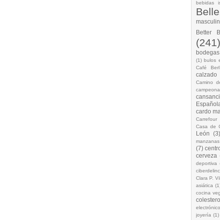
bebidas i
Bell
masculi
Better 
(241
bodegas.
(1)
bulos 
Café Berl
calzado
Camino d
campeona
cansanc
Española
cardo ma
Carrefour
Casa de 
León
(3
manzanas
(7)
centr
cerveza
deportiva
ciberdelin
Clara P. Vi
asiática
(1
cocina ve
colestero
electrónic
joyería
(1)