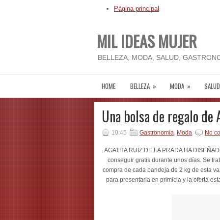
Página principal
MIL IDEAS MUJER
BELLEZA, MODA, SALUD, GASTRONO
HOME
BELLEZA
»
MODA
»
SALUD
Una bolsa de regalo de 
10:45
Gastronomía
,
Moda
No c
AGATHA RUIZ DE LA PRADA HA DISEÑADO U
conseguir gratis durante unos días. Se tra
compra de cada bandeja de 2 kg de esta v
para presentarla en primicia y la oferta es