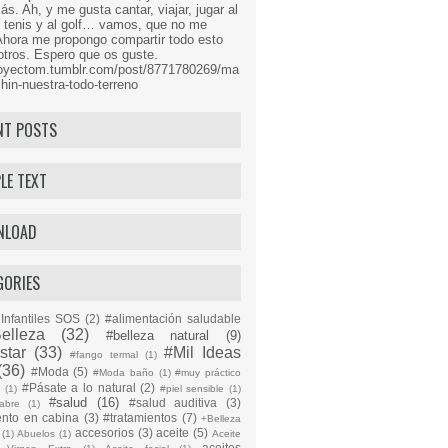
s. Ah, y me gusta cantar, viajar, jugar al
l tenis y al golf… vamos, que no me
Ahora me propongo compartir todo esto
tros. Espero que os guste.
proyectom.tumblr.com/post/8771780269/ma
hin-nuestra-todo-terreno
NT POSTS
LE TEXT
NLOAD
GORIES
Infantiles SOS
(2)
#alimentación saludable
elleza
(32)
#belleza natural
(9)
star
(33)
#Mil Ideas
#fango termal
(1)
(36)
#Moda
(5)
#Moda baño
(1)
#muy práctico
#Pásate a lo natural
(2)
n
(1)
#piel sensible
(1)
#salud
(16)
#salud auditiva
(3)
abre
(1)
ento en cabina
(3)
#tratamientos
(7)
+Belleza
accesorios
(3)
aceite
(5)
(1)
Abuelos
(1)
Aceite
aceites