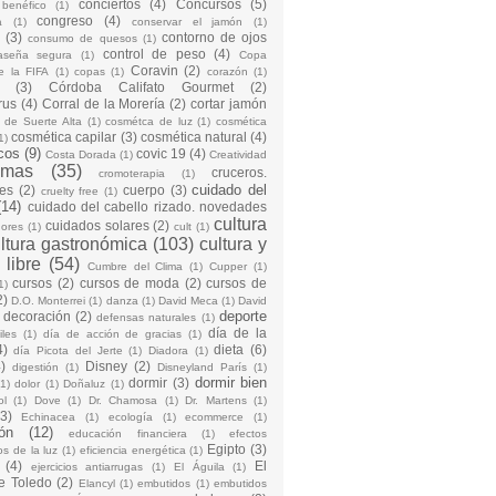
conciertos
(4)
Concursos
(5)
 benéfico
(1)
congreso
(4)
a
(1)
conservar el jamón
(1)
(3)
contorno de ojos
consumo de quesos
(1)
control de peso
(4)
raseña segura
(1)
Copa
Coravin
(2)
e la FIFA
(1)
copas
(1)
corazón
(1)
(3)
Córdoba Califato Gourmet
(2)
rus
(4)
Corral de la Morería
(2)
cortar jamón
o de Suerte Alta
(1)
cosmétca de luz
(1)
cosmética
cosmética capilar
(3)
cosmética natural
(4)
1)
cos
(9)
covic 19
(4)
Costa Dorada
(1)
Creatividad
emas
(35)
cruceros.
cromoterapia
(1)
cuidado del
es
(2)
cuerpo
(3)
cruelty free
(1)
(14)
cuidado del cabello rizado. novedades
cultura
cuidados solares
(2)
dores
(1)
cult
(1)
ltura gastronómica
(103)
cultura y
 libre
(54)
Cumbre del Clima
(1)
Cupper
(1)
cursos
(2)
cursos de moda
(2)
cursos de
1)
2)
D.O. Monterrei
(1)
danza
(1)
David Meca
(1)
David
deporte
decoración
(2)
defensas naturales
(1)
día de la
iles
(1)
día de acción de gracias
(1)
4)
dieta
(6)
día Picota del Jerte
(1)
Diadora
(1)
)
Disney
(2)
digestión
(1)
Disneyland París
(1)
dormir bien
dormir
(3)
(1)
dolor
(1)
Doñaluz
(1)
ol
(1)
Dove
(1)
Dr. Chamosa
(1)
Dr. Martens
(1)
(3)
Echinacea
(1)
ecología
(1)
ecommerce
(1)
ón
(12)
educación financiera
(1)
efectos
Egipto
(3)
os de la luz
(1)
eficiencia energética
(1)
(4)
El
ejercicios antiarrugas
(1)
El Águila
(1)
e Toledo
(2)
Elancyl
(1)
embutidos
(1)
embutidos