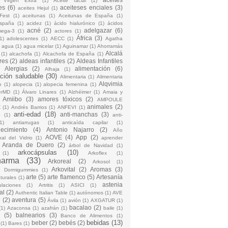
 Virgen Extra
(1)
Aceite facial
(1)
es
(6)
aceiteses enciales
(3)
aceites Hejul
(1)
Fest
(1)
aceitunas
(1)
Aceitunas de España
(1)
España
(1)
acidez
(1)
ácido hialurónico
(1)
ácidos
acné
(2)
adelgazar
(6)
mega-3
(1)
actores
(1)
África
(3)
1)
adolescentes
(1)
AECC
(1)
Agatha
)
agua
(1)
agua micelar
(1)
Aguinamar
(1)
Ahorramás
Alcalá
(1)
alcachofa
(1)
Alcachofa de España
(1)
res
(2)
aldeas infantiles
(2)
Aldeas Infantiles
)
Alergias
(2)
alimentación
(6)
Alhaja
(1)
ción saludable
(30)
Alimentaria
(1)
Alimentaria
Alqvimia
o
(1)
alopecia
(1)
alopecia femenina
(1)
erMD
(1)
Álvaro Linares
(1)
Alzhéimer
(1)
Amaia y
Amiibo
(3)
amores tóxicos
(2)
AMPOULE
animales
(2)
Z
(1)
Andrés Barrios
(1)
ANFEVI
(1)
anti-edad
(18)
anti-manchas
(3)
o
(1)
anti-
1)
antiarrugas
(1)
anticaída capilar
(1)
jecimiento
(4)
Antonio Najarro
(2)
Año
AOVE
(4)
App
(2)
nal del Vidrio
(1)
aprender
Aranda de Duero
(2)
árbol de Navidad
(1)
arkocápsulas
(10)
(1)
Arkoflex
(1)
harma
(33)
Arkoreal
(2)
Arkosol
(1)
Arkovital
(2)
Aromas
(3)
o Dormigummies
(1)
arte
(5)
arte flamenco
(5)
Artesanía
turales
(1)
astenia
culaciones
(1)
Artritis
(1)
ASICI
(1)
al
(2)
Authentic Italian Table
(1)
autónomos
(1)
AVE
e
(2)
aventura
(5)
Ávila
(1)
avión
(1)
AXGATUR
(1)
bacalao
(2)
(1)
Azaconsa
(1)
azafrán
(1)
baile
(1)
(5)
balnearios
(3)
Banco de Alimentos
(1)
bebidas
(13)
beber
(2)
bebés
(2)
(1)
Bares
(1)