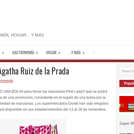
MÍA, HOGAR... Y MÁS
»
GASTRONOMÍA
»
HOGAR
»
...Y MÁS
»
-
Agatha Ruiz de la Prada
omments
Popul
NA BOLSA para llevar las manzanas Pink Lady® que se podrá
ta de una promoción, consistente en el regalo de una bolsa por la
ariedad de manzanas. Los supermercados Eroski han sido elegidos
tará disponible en sus establecimientos del 13 al 26 de noviembre.
Super Ma