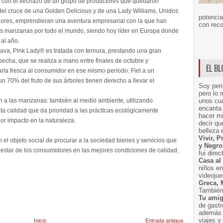
 con el flechazo de un grupo de productores que quedaron
del cruce de una Golden Delicious y de una Lady Williams. Unidos
potencia
adores, emprendieran una aventura empresarial con la que han
con reco
tas manzanas por todo el mundo, siendo hoy líder en Europa donde
al año.
ava, Pink Lady® es tratada con ternura, prestando una gran
secha, que se realiza a mano entre finales de octubre y
EL B
rla fresca al consumidor en ese mismo período. Fiel a un
un 70% del fruto de sus árboles tienen derecho a llevar el
Soy peri
pero lo 
n a las manzanas: también al medio ambiente, utilizando
unos cua
encanta 
ta calidad que da prioridad a las prácticas ecológicamente
hacer m
or impacto en la naturaleza.
decir q
belleza 
Vivir, 
l objeto social de procurar a la sociedad bienes y servicios que
y Negro
enestar de los consumidores en las mejores condiciones de calidad,
fui dire
Casa al
niños e
videoju
Greca, 
También 
Tu amig
de gast
además 
viajes 
Inicio
Entrada antigua