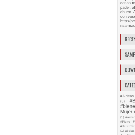
cosas má
pádel, a
aburro. 
con voso
http://
risa-mac
RECE
SAMP
DOW
CATE
#Aldeas 
#B
(3)
#biene
Mujer
(1)
#orde
#Pierre F
#tratami
(1)
abejas