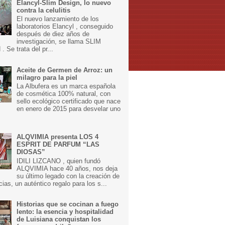
Elancyl-Slim Design, lo nuevo
contra la celulitis
El nuevo lanzamiento de los
laboratorios Elancyl , conseguido
después de diez años de
investigación, se llama SLIM
 Se trata del pr...
Aceite de Germen de Arroz: un
milagro para la piel
La Albufera es un marca española
de cosmética 100% natural, con
sello ecológico certificado que nace
en enero de 2015 para desvelar uno
ALQVIMIA presenta LOS 4
ESPRIT DE PARFUM “LAS
DIOSAS”
IDILI LIZCANO , quien fundó
ALQVIMIA hace 40 años, nos deja
su último legado con la creación de
cias, un auténtico regalo para los s...
Historias que se cocinan a fuego
lento: la esencia y hospitalidad
de Luisiana conquistan los