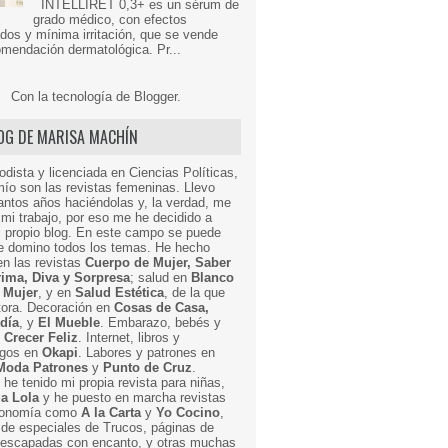
INTELLIRET 0,3+ es un sérum de
grado médico, con efectos
dos y mínima irritación, que se vende
mendación dermatológica. Pr...
Con la tecnología de
Blogger
.
LOG DE MARISA MACHÍN
odista y licenciada en Ciencias Políticas,
mío son las revistas femeninas. Llevo
ntos años haciéndolas y, la verdad, me
mi trabajo, por eso me he decidido a
i propio blog. En este campo se puede
ue domino todos los temas. He hecho
en las revistas
Cuerpo de Mujer, Saber
Prima, Diva y Sorpresa
; salud en
Blanco
 Mujer
, y en
Salud Estética
, de la que
ctora. Decoración en
Cosas de Casa,
 día
, y
El Mueble
. Embarazo, bebés y
n
Crecer Feliz
. Internet, libros y
egos en
Okapi
. Labores y patrones en
Moda Patrones
y
Punto de Cruz
.
he tenido mi propia revista para niñas,
a Lola
y he puesto en marcha revistas
ronomía como
A la Carta
y
Yo Cocino
,
de especiales de Trucos, páginas de
y escapadas con encanto, y otras muchas