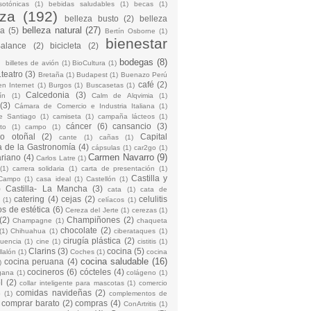
sotónicas
(1)
bebidas saludables
(1)
becas
(1)
eza
(192)
belleza busto
(2)
belleza
belleza natural
(27)
na
(5)
Bertín Osborne
(1)
bienestar
Balance
(2)
bicicleta
(2)
)
bodegas
(8)
billetes de avión
(1)
BioCultura
(1)
teatro
(3)
Bretaña
(1)
Budapest
(1)
Buenazo Perú
café
(2)
en Internet
(1)
Burgos
(1)
Buscasetas
(1)
Calcedonia
(3)
ín
(1)
Calm de Alqvimia
(1)
(3)
Cámara de Comercio e Industria Italiana
(1)
e Santiago
(1)
camiseta
(1)
campaña lácteos
(1)
cáncer
(6)
cansancio
(3)
to
(1)
campo
(1)
io otoñal
(2)
Capital
cante
(1)
cañas
(1)
 de la Gastronomía
(4)
cápsulas
(1)
car2go
(1)
Carmen Navarro
(9)
riano
(4)
Carlos Latre
(1)
(1)
carrera solidaria
(1)
carta de presentación
(1)
Castilla y
Campo
(1)
casa ideal
(1)
Castellón
(1)
)
Castilla- La Mancha
(3)
cata
(1)
cata de
catering
(4)
cejas
(2)
celulitis
(1)
celíacos
(1)
os de estética
(6)
Cereza del Jerte
(1)
cerezas
(1)
(2)
Champiñones
(2)
Champagne
(1)
chaqueta
chocolate
(2)
(1)
Chihuahua
(1)
ciberataques
(1)
cirugía plástica
(2)
cuencia
(1)
cine
(1)
cistitis
(1)
Clarins
(3)
cocina
(5)
llalón
(1)
Coches
(1)
cocina
cocina saludable
(16)
cocina peruana
(4)
)
cocineros
(6)
cócteles
(4)
gana
(1)
colágeno
(1)
l
(2)
collar inteligente para mascotas
(1)
comercio
comidas navideñas
(2)
o
(1)
complementos de
comprar barato
(2)
compras
(4)
ConArtritis
(1)