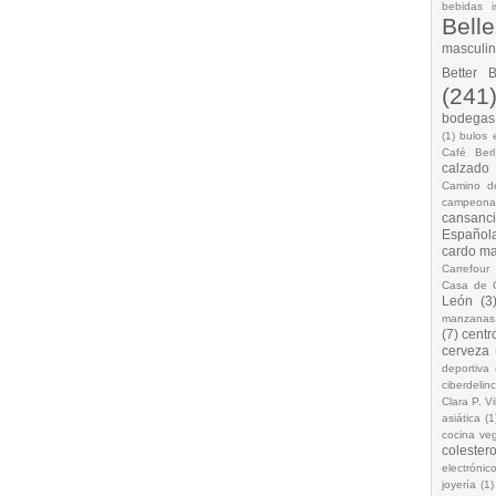
bebidas i
Bell
masculi
Better 
(241
bodegas.
(1)
bulos 
Café Berl
calzado
Camino d
campeona
cansanc
Española
cardo ma
Carrefour
Casa de 
León
(3
manzanas
(7)
centr
cerveza
deportiva
ciberdelin
Clara P. Vi
asiática
(1
cocina ve
colestero
electrónic
joyería
(1)