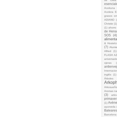
de Oliva
esencial
Aceituna 
Acelera 
grasos o
ADIANO
(
Christie
(1
(1)
ahorro
de Hena
SOS
(4
alimenta
& Hostelc
(7)
Alumi
Alfred
(1)
FLASH A
aniversari
ojeras
(
antienve
Internacio
inglés
(1)
Árboles
Arkop
Arkosueñ
Aromas na
(3)
arti
primaver
Avèn
(1)
ayurveda
Baleares
Barcelona