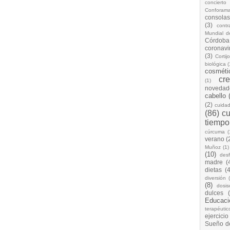
concierto
Conforam
consolas
(3)
cont
Mundial d
Córdoba
coronavi
(3)
Cortij
biológica
(
cosméti
cr
(1)
novedad
cabello
(2)
cuida
(86)
cu
tiempo
cúrcuma
(
verano
(
Muñoz
(1)
(10)
desf
madre
(
dietas
(4
diversión
(8)
dosis
dulces
Educaci
terapéutic
ejercicio
Sueño d