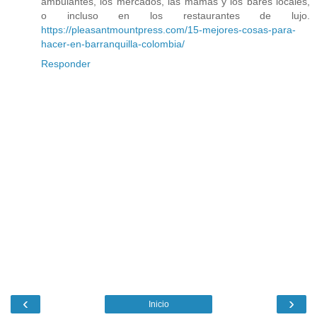
ambulantes, los mercados, las mamás y los bares locales,
o incluso en los restaurantes de lujo.
https://pleasantmountpress.com/15-mejores-cosas-para-
hacer-en-barranquilla-colombia/
Responder
‹
›
Inicio