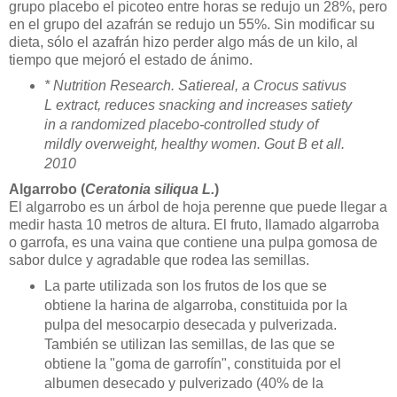
grupo placebo el picoteo entre horas se redujo un 28%, pero
en el grupo del azafrán se redujo un 55%. Sin modificar su
dieta, sólo el azafrán hizo perder algo más de un kilo, al
tiempo que mejoró el estado de ánimo.
* Nutrition Research. Satiereal, a Crocus sativus
L extract, reduces snacking and increases satiety
in a randomized placebo‐controlled study of
mildly overweight, healthy women. Gout B et all.
2010
Algarrobo (
Ceratonia siliqua L.
)
El algarrobo es un árbol de hoja perenne que puede llegar a
medir hasta 10 metros de altura. El fruto, llamado algarroba
o garrofa, es una vaina que contiene una pulpa gomosa de
sabor dulce y agradable que rodea las semillas.
La parte utilizada son los frutos de los que se
obtiene la harina de algarroba, constituida por la
pulpa del mesocarpio desecada y pulverizada.
También se utilizan las semillas, de las que se
obtiene la "goma de garrofín", constituida por el
albumen desecado y pulverizado (40% de la