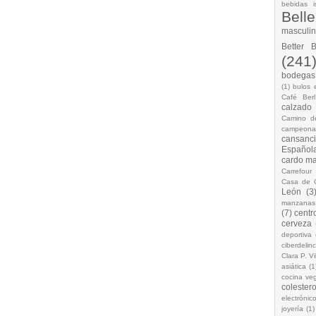
bebidas i
Bell
masculi
Better 
(241
bodegas.
(1)
bulos 
Café Berl
calzado
Camino d
campeona
cansanc
Española
cardo ma
Carrefour
Casa de 
León
(3
manzanas
(7)
centr
cerveza
deportiva
ciberdelin
Clara P. Vi
asiática
(1
cocina ve
colestero
electrónic
joyería
(1)