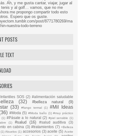
s. Ah, y me gusta cantar, viajar, jugar al
l tenis y al golf… vamos, que no me
Ahora me propongo compartir todo esto
tros. Espero que os guste.
proyectom.tumblr.com/post/8771780269/ma
hin-nuestra-todo-terreno
NT POSTS
LE TEXT
NLOAD
GORIES
Infantiles SOS
(2)
#alimentación saludable
elleza
(32)
#belleza natural
(9)
star
(33)
#Mil Ideas
#fango termal
(1)
(36)
#Moda
(5)
#Moda baño
(1)
#muy práctico
#Pásate a lo natural
(2)
n
(1)
#piel sensible
(1)
#salud
(16)
#salud auditiva
(3)
abre
(1)
ento en cabina
(3)
#tratamientos
(7)
+Belleza
accesorios
(3)
aceite
(5)
(1)
Abuelos
(1)
Aceite
aceites