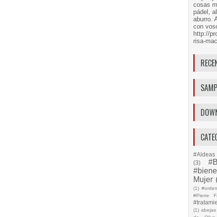
cosas má
pádel, a
aburro. 
con voso
http://
risa-mac
RECE
SAMP
DOW
CATE
#Aldeas 
#B
(3)
#biene
Mujer
(1)
#orde
#Pierre F
#tratami
(1)
abejas