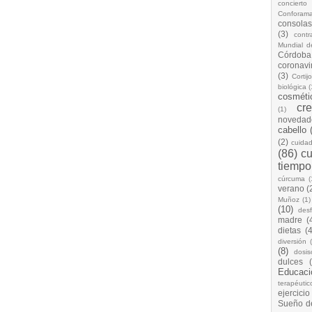
concierto
Conforam
consolas
(3)
cont
Mundial d
Córdoba
coronavi
(3)
Cortij
biológica
(
cosméti
cr
(1)
novedad
cabello
(2)
cuida
(86)
cu
tiempo
cúrcuma
(
verano
(
Muñoz
(1)
(10)
desf
madre
(
dietas
(4
diversión
(8)
dosis
dulces
Educaci
terapéutic
ejercicio
Sueño d