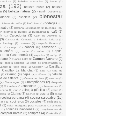
sotónicas
(1)
bebidas saludables
(1)
becas
(1)
eza
(192)
belleza busto
(2)
belleza
belleza natural
(27)
na
(5)
Bertín Osborne
(1)
bienestar
Balance
(2)
bicicleta
(2)
)
bodegas
(8)
billetes de avión
(1)
BioCultura
(1)
teatro
(3)
Bretaña
(1)
Budapest
(1)
Buenazo Perú
café
(2)
en Internet
(1)
Burgos
(1)
Buscasetas
(1)
Calcedonia
(3)
ín
(1)
Calm de Alqvimia
(1)
(3)
Cámara de Comercio e Industria Italiana
(1)
e Santiago
(1)
camiseta
(1)
campaña lácteos
(1)
cáncer
(6)
cansancio
(3)
to
(1)
campo
(1)
io otoñal
(2)
Capital
cante
(1)
cañas
(1)
 de la Gastronomía
(4)
cápsulas
(1)
car2go
(1)
Carmen Navarro
(9)
riano
(4)
Carlos Latre
(1)
(1)
carrera solidaria
(1)
carta de presentación
(1)
Castilla y
Campo
(1)
casa ideal
(1)
Castellón
(1)
)
Castilla- La Mancha
(3)
cata
(1)
cata de
catering
(4)
cejas
(2)
celulitis
(1)
celíacos
(1)
os de estética
(6)
Cereza del Jerte
(1)
cerezas
(1)
(2)
Champiñones
(2)
Champagne
(1)
chaqueta
chocolate
(2)
(1)
Chihuahua
(1)
ciberataques
(1)
cirugía plástica
(2)
cuencia
(1)
cine
(1)
cistitis
(1)
Clarins
(3)
cocina
(5)
llalón
(1)
Coches
(1)
cocina
cocina saludable
(16)
cocina peruana
(4)
)
cocineros
(6)
cócteles
(4)
gana
(1)
colágeno
(1)
l
(2)
collar inteligente para mascotas
(1)
comercio
comidas navideñas
(2)
o
(1)
complementos de
comprar barato
(2)
compras
(4)
ConArtritis
(1)