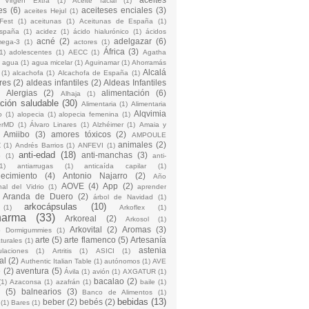
 Virgen Extra
(1)
Aceite facial
(1)
es
(6)
aceiteses enciales
(3)
aceites Hejul
(1)
Fest
(1)
aceitunas
(1)
Aceitunas de España
(1)
España
(1)
acidez
(1)
ácido hialurónico
(1)
ácidos
acné
(2)
adelgazar
(6)
mega-3
(1)
actores
(1)
África
(3)
1)
adolescentes
(1)
AECC
(1)
Agatha
)
agua
(1)
agua micelar
(1)
Aguinamar
(1)
Ahorramás
Alcalá
(1)
alcachofa
(1)
Alcachofa de España
(1)
res
(2)
aldeas infantiles
(2)
Aldeas Infantiles
)
Alergias
(2)
alimentación
(6)
Alhaja
(1)
ción saludable
(30)
Alimentaria
(1)
Alimentaria
Alqvimia
o
(1)
alopecia
(1)
alopecia femenina
(1)
erMD
(1)
Álvaro Linares
(1)
Alzhéimer
(1)
Amaia y
Amiibo
(3)
amores tóxicos
(2)
AMPOULE
animales
(2)
Z
(1)
Andrés Barrios
(1)
ANFEVI
(1)
anti-edad
(18)
anti-manchas
(3)
o
(1)
anti-
1)
antiarrugas
(1)
anticaída capilar
(1)
jecimiento
(4)
Antonio Najarro
(2)
Año
AOVE
(4)
App
(2)
nal del Vidrio
(1)
aprender
Aranda de Duero
(2)
árbol de Navidad
(1)
arkocápsulas
(10)
(1)
Arkoflex
(1)
harma
(33)
Arkoreal
(2)
Arkosol
(1)
Arkovital
(2)
Aromas
(3)
o Dormigummies
(1)
arte
(5)
arte flamenco
(5)
Artesanía
turales
(1)
astenia
culaciones
(1)
Artritis
(1)
ASICI
(1)
al
(2)
Authentic Italian Table
(1)
autónomos
(1)
AVE
e
(2)
aventura
(5)
Ávila
(1)
avión
(1)
AXGATUR
(1)
bacalao
(2)
(1)
Azaconsa
(1)
azafrán
(1)
baile
(1)
(5)
balnearios
(3)
Banco de Alimentos
(1)
bebidas
(13)
beber
(2)
bebés
(2)
(1)
Bares
(1)