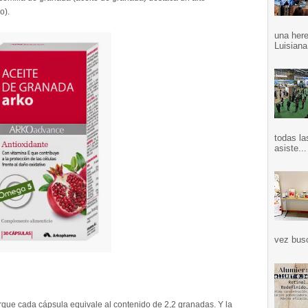
o).
una here
Luisiana
todas la
asiste...
vez bus
orque cada cápsula equivale al contenido de 2,2 granadas. Y la