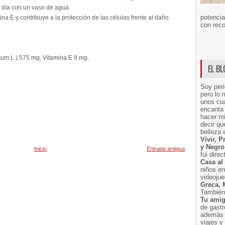
 día con un vaso de agua.
potencia
na E y contribuye a la protección de las células frente al daño
con reco
tum L.) 575 mg, Vitamina E 9 mg.
EL B
Soy peri
pero lo 
unos cua
encanta 
hacer m
decir q
belleza 
Vivir, 
y Negro
Inicio
Entrada antigua
fui dire
Casa al
niños e
videoju
Greca, 
También 
Tu amig
de gast
además 
viajes 