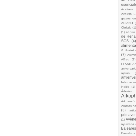
de Oliva
esencial
Aceituna 
Acelera 
grasos o
ADIANO
(
Christie
(1
(1)
ahorro
de Hena
SOS
(4
alimenta
& Hostelc
(7)
Alumi
Alfred
(1)
FLASH A
aniversari
ojeras
(
antienve
Internacio
inglés
(1)
Árboles
Arkop
Arkosueñ
Aromas na
(3)
arti
primaver
Avèn
(1)
ayurveda
Baleares
Barcelona