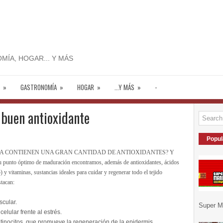
MÍA, HOGAR... Y MÁS
»
GASTRONOMÍA
»
HOGAR
»
...Y MÁS
»
-
 buen antioxidante
Popul
DA CONTIENEN UNA GRAN CANTIDAD DE ANTIOXIDANTES? Y
su punto óptimo de maduración encontramos, además de antioxidantes, ácidos
y vitaminas, sustancias ideales para cuidar y regenerar todo el tejido
stacan:
scular.
Super Ma
elular frente al estrés.
ratinocitos, que promueve la regeneración de la epidermis.