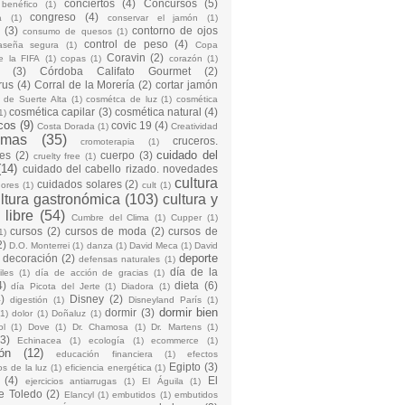
conciertos
(4)
Concursos
(5)
 benéfico
(1)
congreso
(4)
a
(1)
conservar el jamón
(1)
(3)
contorno de ojos
consumo de quesos
(1)
control de peso
(4)
raseña segura
(1)
Copa
Coravin
(2)
e la FIFA
(1)
copas
(1)
corazón
(1)
(3)
Córdoba Califato Gourmet
(2)
rus
(4)
Corral de la Morería
(2)
cortar jamón
o de Suerte Alta
(1)
cosmétca de luz
(1)
cosmética
cosmética capilar
(3)
cosmética natural
(4)
1)
cos
(9)
covic 19
(4)
Costa Dorada
(1)
Creatividad
emas
(35)
cruceros.
cromoterapia
(1)
cuidado del
es
(2)
cuerpo
(3)
cruelty free
(1)
(14)
cuidado del cabello rizado. novedades
cultura
cuidados solares
(2)
dores
(1)
cult
(1)
ltura gastronómica
(103)
cultura y
 libre
(54)
Cumbre del Clima
(1)
Cupper
(1)
cursos
(2)
cursos de moda
(2)
cursos de
1)
2)
D.O. Monterrei
(1)
danza
(1)
David Meca
(1)
David
deporte
decoración
(2)
defensas naturales
(1)
día de la
iles
(1)
día de acción de gracias
(1)
4)
dieta
(6)
día Picota del Jerte
(1)
Diadora
(1)
)
Disney
(2)
digestión
(1)
Disneyland París
(1)
dormir bien
dormir
(3)
(1)
dolor
(1)
Doñaluz
(1)
ol
(1)
Dove
(1)
Dr. Chamosa
(1)
Dr. Martens
(1)
(3)
Echinacea
(1)
ecología
(1)
ecommerce
(1)
ón
(12)
educación financiera
(1)
efectos
Egipto
(3)
os de la luz
(1)
eficiencia energética
(1)
(4)
El
ejercicios antiarrugas
(1)
El Águila
(1)
e Toledo
(2)
Elancyl
(1)
embutidos
(1)
embutidos