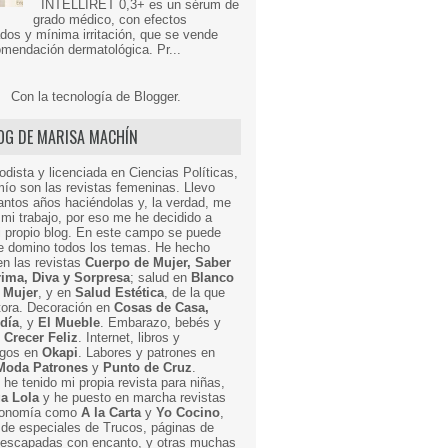
INTELLIRET 0,3+ es un sérum de
grado médico, con efectos
dos y mínima irritación, que se vende
mendación dermatológica. Pr...
Con la tecnología de
Blogger
.
LOG DE MARISA MACHÍN
odista y licenciada en Ciencias Políticas,
mío son las revistas femeninas. Llevo
ntos años haciéndolas y, la verdad, me
mi trabajo, por eso me he decidido a
i propio blog. En este campo se puede
ue domino todos los temas. He hecho
en las revistas
Cuerpo de Mujer, Saber
Prima, Diva y Sorpresa
; salud en
Blanco
 Mujer
, y en
Salud Estética
, de la que
ctora. Decoración en
Cosas de Casa,
 día
, y
El Mueble
. Embarazo, bebés y
n
Crecer Feliz
. Internet, libros y
egos en
Okapi
. Labores y patrones en
Moda Patrones
y
Punto de Cruz
.
he tenido mi propia revista para niñas,
a Lola
y he puesto en marcha revistas
ronomía como
A la Carta
y
Yo Cocino
,
de especiales de Trucos, páginas de
y escapadas con encanto, y otras muchas