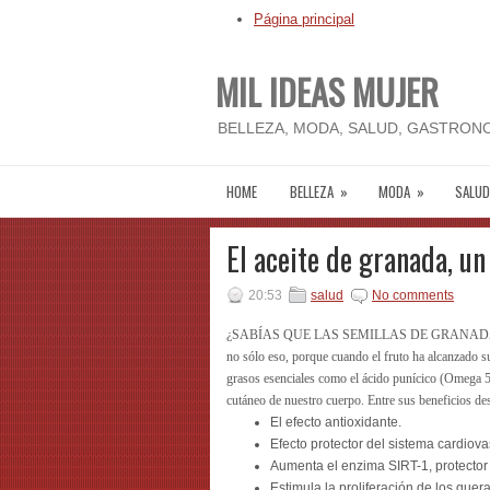
Página principal
MIL IDEAS MUJER
BELLEZA, MODA, SALUD, GASTRONO
HOME
BELLEZA
»
MODA
»
SALUD
El aceite de granada, un
20:53
salud
No comments
¿SABÍAS QUE LAS SEMILLAS DE GRANA
no sólo eso, porque cuando el fruto ha alcanzado 
grasos esenciales como el ácido punícico (Omega 5) 
cutáneo de nuestro cuerpo. Entre sus beneficios de
El efecto antioxidante.
Efecto protector del sistema cardiova
Aumenta el enzima SIRT-1, protector c
Estimula la proliferación de los que