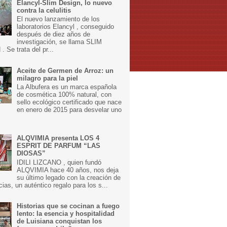
Elancyl-Slim Design, lo nuevo
contra la celulitis
El nuevo lanzamiento de los
laboratorios Elancyl , conseguido
después de diez años de
investigación, se llama SLIM
 Se trata del pr...
Aceite de Germen de Arroz: un
milagro para la piel
La Albufera es un marca española
de cosmética 100% natural, con
sello ecológico certificado que nace
en enero de 2015 para desvelar uno
ALQVIMIA presenta LOS 4
ESPRIT DE PARFUM “LAS
DIOSAS”
IDILI LIZCANO , quien fundó
ALQVIMIA hace 40 años, nos deja
su último legado con la creación de
cias, un auténtico regalo para los s...
Historias que se cocinan a fuego
lento: la esencia y hospitalidad
de Luisiana conquistan los