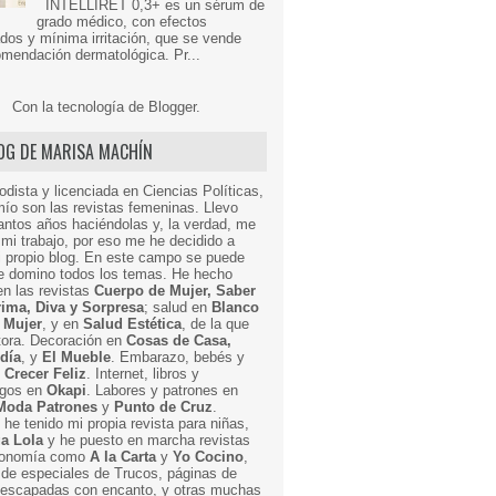
INTELLIRET 0,3+ es un sérum de
grado médico, con efectos
dos y mínima irritación, que se vende
mendación dermatológica. Pr...
Con la tecnología de
Blogger
.
LOG DE MARISA MACHÍN
odista y licenciada en Ciencias Políticas,
mío son las revistas femeninas. Llevo
ntos años haciéndolas y, la verdad, me
mi trabajo, por eso me he decidido a
i propio blog. En este campo se puede
ue domino todos los temas. He hecho
en las revistas
Cuerpo de Mujer, Saber
Prima, Diva y Sorpresa
; salud en
Blanco
 Mujer
, y en
Salud Estética
, de la que
ctora. Decoración en
Cosas de Casa,
 día
, y
El Mueble
. Embarazo, bebés y
n
Crecer Feliz
. Internet, libros y
egos en
Okapi
. Labores y patrones en
Moda Patrones
y
Punto de Cruz
.
he tenido mi propia revista para niñas,
a Lola
y he puesto en marcha revistas
ronomía como
A la Carta
y
Yo Cocino
,
de especiales de Trucos, páginas de
y escapadas con encanto, y otras muchas