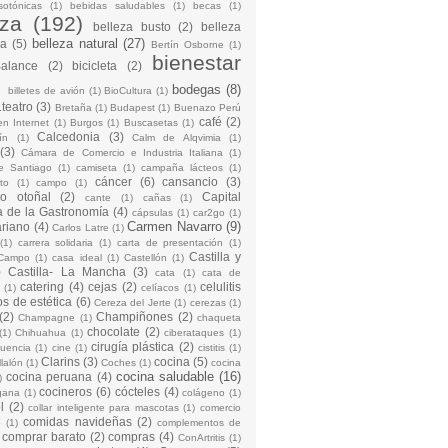
sotónicas
(1)
bebidas saludables
(1)
becas
(1)
eza
(192)
belleza busto
(2)
belleza
belleza natural
(27)
na
(5)
Bertín Osborne
(1)
bienestar
Balance
(2)
bicicleta
(2)
)
bodegas
(8)
billetes de avión
(1)
BioCultura
(1)
teatro
(3)
Bretaña
(1)
Budapest
(1)
Buenazo Perú
café
(2)
en Internet
(1)
Burgos
(1)
Buscasetas
(1)
Calcedonia
(3)
ín
(1)
Calm de Alqvimia
(1)
(3)
Cámara de Comercio e Industria Italiana
(1)
e Santiago
(1)
camiseta
(1)
campaña lácteos
(1)
cáncer
(6)
cansancio
(3)
to
(1)
campo
(1)
io otoñal
(2)
Capital
cante
(1)
cañas
(1)
 de la Gastronomía
(4)
cápsulas
(1)
car2go
(1)
Carmen Navarro
(9)
riano
(4)
Carlos Latre
(1)
(1)
carrera solidaria
(1)
carta de presentación
(1)
Castilla y
Campo
(1)
casa ideal
(1)
Castellón
(1)
)
Castilla- La Mancha
(3)
cata
(1)
cata de
catering
(4)
cejas
(2)
celulitis
(1)
celíacos
(1)
os de estética
(6)
Cereza del Jerte
(1)
cerezas
(1)
(2)
Champiñones
(2)
Champagne
(1)
chaqueta
chocolate
(2)
(1)
Chihuahua
(1)
ciberataques
(1)
cirugía plástica
(2)
cuencia
(1)
cine
(1)
cistitis
(1)
Clarins
(3)
cocina
(5)
llalón
(1)
Coches
(1)
cocina
cocina saludable
(16)
cocina peruana
(4)
)
cocineros
(6)
cócteles
(4)
gana
(1)
colágeno
(1)
l
(2)
collar inteligente para mascotas
(1)
comercio
comidas navideñas
(2)
o
(1)
complementos de
comprar barato
(2)
compras
(4)
ConArtritis
(1)