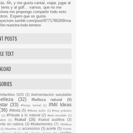
s. Ah, y me gusta cantar, viajar, jugar al
l tenis y al golf… vamos, que no me
Ahora me propongo compartir todo esto
tros. Espero que os guste.
proyectom.tumblr.com/post/8771780269/ma
hin-nuestra-todo-terreno
NT POSTS
LE TEXT
NLOAD
GORIES
Infantiles SOS
(2)
#alimentación saludable
elleza
(32)
#belleza natural
(9)
star
(33)
#Mil Ideas
#fango termal
(1)
(36)
#Moda
(5)
#Moda baño
(1)
#muy práctico
#Pásate a lo natural
(2)
n
(1)
#piel sensible
(1)
#salud
(16)
#salud auditiva
(3)
abre
(1)
ento en cabina
(3)
#tratamientos
(7)
+Belleza
accesorios
(3)
aceite
(5)
(1)
Abuelos
(1)
Aceite
aceites