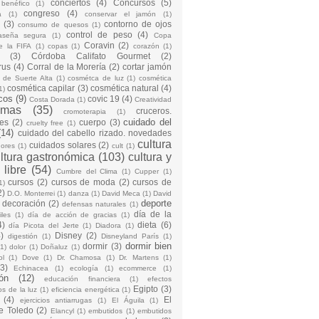
conciertos
(4)
Concursos
(5)
 benéfico
(1)
congreso
(4)
a
(1)
conservar el jamón
(1)
(3)
contorno de ojos
consumo de quesos
(1)
control de peso
(4)
raseña segura
(1)
Copa
Coravin
(2)
e la FIFA
(1)
copas
(1)
corazón
(1)
(3)
Córdoba Califato Gourmet
(2)
rus
(4)
Corral de la Morería
(2)
cortar jamón
o de Suerte Alta
(1)
cosmétca de luz
(1)
cosmética
cosmética capilar
(3)
cosmética natural
(4)
1)
cos
(9)
covic 19
(4)
Costa Dorada
(1)
Creatividad
emas
(35)
cruceros.
cromoterapia
(1)
cuidado del
es
(2)
cuerpo
(3)
cruelty free
(1)
(14)
cuidado del cabello rizado. novedades
cultura
cuidados solares
(2)
dores
(1)
cult
(1)
ltura gastronómica
(103)
cultura y
 libre
(54)
Cumbre del Clima
(1)
Cupper
(1)
cursos
(2)
cursos de moda
(2)
cursos de
1)
2)
D.O. Monterrei
(1)
danza
(1)
David Meca
(1)
David
deporte
decoración
(2)
defensas naturales
(1)
día de la
iles
(1)
día de acción de gracias
(1)
4)
dieta
(6)
día Picota del Jerte
(1)
Diadora
(1)
)
Disney
(2)
digestión
(1)
Disneyland París
(1)
dormir bien
dormir
(3)
(1)
dolor
(1)
Doñaluz
(1)
ol
(1)
Dove
(1)
Dr. Chamosa
(1)
Dr. Martens
(1)
(3)
Echinacea
(1)
ecología
(1)
ecommerce
(1)
ón
(12)
educación financiera
(1)
efectos
Egipto
(3)
os de la luz
(1)
eficiencia energética
(1)
(4)
El
ejercicios antiarrugas
(1)
El Águila
(1)
e Toledo
(2)
Elancyl
(1)
embutidos
(1)
embutidos