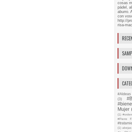
cosas má
pádel, a
aburro. 
con voso
http://
risa-mac
RECE
SAMP
DOW
CATE
#Aldeas 
#B
(3)
#biene
Mujer
(1)
#orde
#Pierre F
#tratami
(1)
abejas