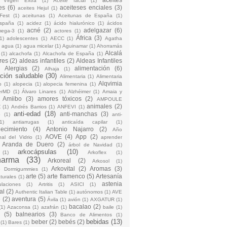
 Virgen Extra
(1)
Aceite facial
(1)
es
(6)
aceiteses enciales
(3)
aceites Hejul
(1)
Fest
(1)
aceitunas
(1)
Aceitunas de España
(1)
España
(1)
acidez
(1)
ácido hialurónico
(1)
ácidos
acné
(2)
adelgazar
(6)
mega-3
(1)
actores
(1)
África
(3)
1)
adolescentes
(1)
AECC
(1)
Agatha
)
agua
(1)
agua micelar
(1)
Aguinamar
(1)
Ahorramás
Alcalá
(1)
alcachofa
(1)
Alcachofa de España
(1)
res
(2)
aldeas infantiles
(2)
Aldeas Infantiles
)
Alergias
(2)
alimentación
(6)
Alhaja
(1)
ción saludable
(30)
Alimentaria
(1)
Alimentaria
Alqvimia
o
(1)
alopecia
(1)
alopecia femenina
(1)
erMD
(1)
Álvaro Linares
(1)
Alzhéimer
(1)
Amaia y
Amiibo
(3)
amores tóxicos
(2)
AMPOULE
animales
(2)
Z
(1)
Andrés Barrios
(1)
ANFEVI
(1)
anti-edad
(18)
anti-manchas
(3)
o
(1)
anti-
1)
antiarrugas
(1)
anticaída capilar
(1)
jecimiento
(4)
Antonio Najarro
(2)
Año
AOVE
(4)
App
(2)
nal del Vidrio
(1)
aprender
Aranda de Duero
(2)
árbol de Navidad
(1)
arkocápsulas
(10)
(1)
Arkoflex
(1)
harma
(33)
Arkoreal
(2)
Arkosol
(1)
Arkovital
(2)
Aromas
(3)
o Dormigummies
(1)
arte
(5)
arte flamenco
(5)
Artesanía
turales
(1)
astenia
culaciones
(1)
Artritis
(1)
ASICI
(1)
al
(2)
Authentic Italian Table
(1)
autónomos
(1)
AVE
e
(2)
aventura
(5)
Ávila
(1)
avión
(1)
AXGATUR
(1)
bacalao
(2)
(1)
Azaconsa
(1)
azafrán
(1)
baile
(1)
(5)
balnearios
(3)
Banco de Alimentos
(1)
bebidas
(13)
beber
(2)
bebés
(2)
(1)
Bares
(1)