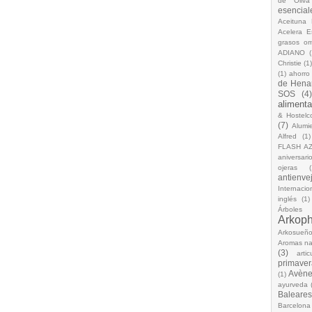
de Oliva
esencial
Aceituna 
Acelera 
grasos o
ADIANO
(
Christie
(1
(1)
ahorro
de Hena
SOS
(4
alimenta
& Hostelc
(7)
Alumi
Alfred
(1)
FLASH A
aniversari
ojeras
(
antienve
Internacio
inglés
(1)
Árboles
Arkop
Arkosueñ
Aromas na
(3)
arti
primaver
Avèn
(1)
ayurveda
Baleares
Barcelona