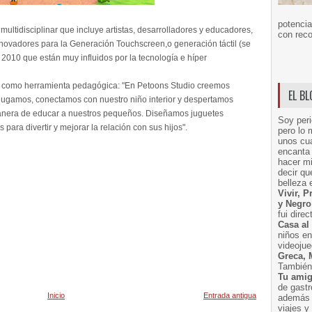
potencia
ultidisciplinar que incluye artistas, desarrolladores y educadores,
con reco
innovadores para la Generación Touchscreen,o generación táctil (se
 2010 que están muy influidos por la tecnología e híper
go como herramienta pedagógica: "En Petoons Studio creemos
EL B
 jugamos, conectamos con nuestro niño interior y despertamos
manera de educar a nuestros pequeños. Diseñamos juguetes
Soy peri
para divertir y mejorar la relación con sus hijos".
pero lo 
unos cua
encanta 
hacer m
decir q
belleza 
Vivir, 
y Negro
fui dire
Casa al
niños e
videoju
Greca, 
También 
Tu amig
de gast
Inicio
Entrada antigua
además 
viajes 