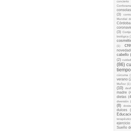
concierto
Conforam
consolas
(3)
cont
Mundial d
Córdoba
coronavi
(3)
Cortij
biológica
(
cosméti
cr
(1)
novedad
cabello
(2)
cuida
(86)
cu
tiempo
cúrcuma
(
verano
(
Muñoz
(1)
(10)
desf
madre
(
dietas
(4
diversión
(8)
dosis
dulces
Educaci
terapéutic
ejercicio
Sueño d