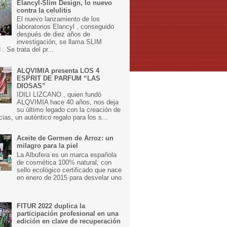
Elancyl-Slim Design, lo nuevo
contra la celulitis
El nuevo lanzamiento de los
laboratorios Elancyl , conseguido
después de diez años de
investigación, se llama SLIM
 Se trata del pr...
ALQVIMIA presenta LOS 4
ESPRIT DE PARFUM “LAS
DIOSAS”
IDILI LIZCANO , quien fundó
ALQVIMIA hace 40 años, nos deja
su último legado con la creación de
cias, un auténtico regalo para los s...
Aceite de Germen de Arroz: un
milagro para la piel
La Albufera es un marca española
de cosmética 100% natural, con
sello ecológico certificado que nace
en enero de 2015 para desvelar uno
FITUR 2022 duplica la
participación profesional en una
edición en clave de recuperación