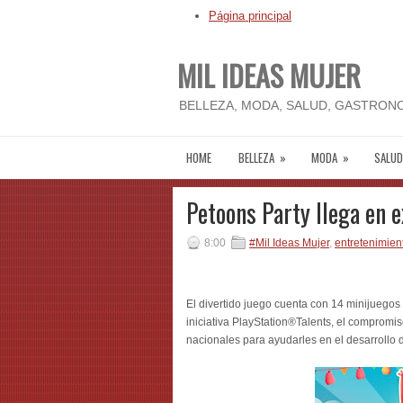
Página principal
MIL IDEAS MUJER
BELLEZA, MODA, SALUD, GASTRONO
HOME
BELLEZA
»
MODA
»
SALUD
Petoons Party llega en 
8:00
#Mil Ideas Mujer
,
entretenimien
El divertido juego cuenta con 14 minijuegos pa
iniciativa PlayStation®Talents, el compromi
nacionales para ayudarles en el desarrollo 