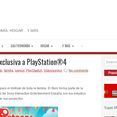
MÍA, HOGAR... Y MÁS
»
GASTRONOMÍA
»
HOGAR
»
...Y MÁS
»
-
exclusiva a PlayStation®4
to
,
familia
,
juegos
,
PlayStation
,
Videojuegos
No comments
Popul
ra el disfrute de toda la familia. El título forma parte de la
so de Sony Interactive Entertainment España con los estudios
de sus proyectos.
Super Ma