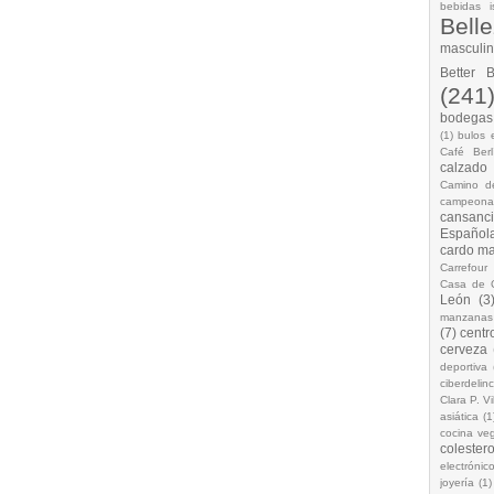
bebidas i
Bell
masculi
Better 
(241
bodegas.
(1)
bulos 
Café Berl
calzado
Camino d
campeona
cansanc
Española
cardo ma
Carrefour
Casa de 
León
(3
manzanas
(7)
centr
cerveza
deportiva
ciberdelin
Clara P. Vi
asiática
(1
cocina ve
colestero
electrónic
joyería
(1)