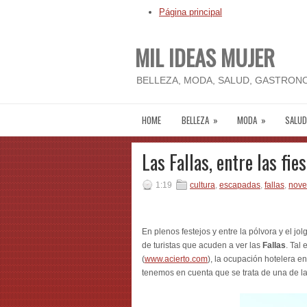
Página principal
MIL IDEAS MUJER
BELLEZA, MODA, SALUD, GASTRONO
HOME
BELLEZA
»
MODA
»
SALUD
Las Fallas, entre las fie
1:19
cultura
,
escapadas
,
fallas
,
nov
En plenos festejos y entre la pólvora y el jo
de turistas que acuden a ver las
Fallas
. Tal
(
www.acierto.com
), la ocupación hotelera e
tenemos en cuenta que se trata de una de la