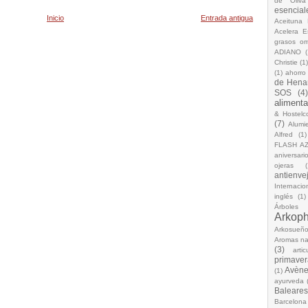
de Oliva
esencial
Inicio
Entrada antigua
Aceituna 
Acelera 
grasos o
ADIANO
(
Christie
(1
(1)
ahorro
de Hena
SOS
(4
alimenta
& Hostelc
(7)
Alumi
Alfred
(1)
FLASH A
aniversari
ojeras
(
antienve
Internacio
inglés
(1)
Árboles
Arkop
Arkosueñ
Aromas na
(3)
arti
primaver
Avèn
(1)
ayurveda
Baleares
Barcelona