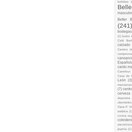
bebidas i
Bell
masculi
Better 
(241
bodegas.
(1)
bulos 
Café Berl
calzado
Camino d
campeona
cansanc
Española
cardo ma
Carrefour
Casa de 
León
(3
manzanas
(7)
centr
cerveza
deportiva
ciberdelin
Clara P. Vi
asiática
(1
cocina ve
colestero
electrónic
joyería
(1)