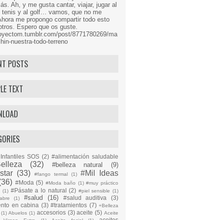
s. Ah, y me gusta cantar, viajar, jugar al
l tenis y al golf… vamos, que no me
Ahora me propongo compartir todo esto
tros. Espero que os guste.
proyectom.tumblr.com/post/8771780269/ma
hin-nuestra-todo-terreno
NT POSTS
LE TEXT
NLOAD
GORIES
Infantiles SOS
(2)
#alimentación saludable
elleza
(32)
#belleza natural
(9)
star
(33)
#Mil Ideas
#fango termal
(1)
(36)
#Moda
(5)
#Moda baño
(1)
#muy práctico
#Pásate a lo natural
(2)
n
(1)
#piel sensible
(1)
#salud
(16)
#salud auditiva
(3)
abre
(1)
ento en cabina
(3)
#tratamientos
(7)
+Belleza
accesorios
(3)
aceite
(5)
(1)
Abuelos
(1)
Aceite
aceites