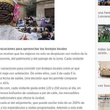
una here
Luisiana
vacaciones para aprovechar los festejos locales
todas la
asiste...
s revelan que los viajeros no solo se desplazan con motivo de la
tronomía, del patrimonio y del paisaje de la zona. Cada visitante
vacaciones para coincidir con festejos locales como el que
l viaje con antelación. De entre ellos, casi 2 de cada 5 lo
la fecha de salida. Una decisión que les permite comparar
un 45%.
vez bus
rto.com, cada visitante gasta entre 120 y 200 euros al día, en
famosos buñuelos de calabaza a pie de calle, los mercadillos
 tradicionales que ofrece la ciudad.
 cuela el del alojamiento, que puede oscilar más de un 200% de
s y los espectáculos y visitas programadas. Además y solo este