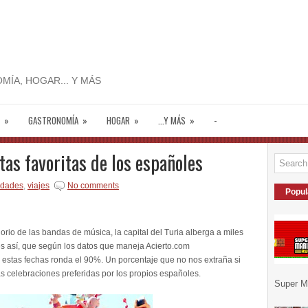
MÍA, HOGAR... Y MÁS
»
GASTRONOMÍA
»
HOGAR
»
...Y MÁS
»
-
stas favoritas de los españoles
edades
,
viajes
No comments
Popul
lgorio de las bandas de música, la capital del Turia alberga a miles
 es así, que según los datos que maneja Acierto.com
n estas fechas ronda el 90%. Un porcentaje que no nos extraña si
s celebraciones preferidas por los propios españoles.
Super Ma