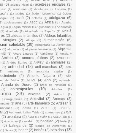
 Virgen Extra
(1)
Aceite facial
(1)
es
(6)
aceiteses enciales
(3)
aceites Hejul
(1)
Fest
(1)
aceitunas
(1)
Aceitunas de España
(1)
España
(1)
acidez
(1)
ácido hialurónico
(1)
ácidos
acné
(2)
adelgazar
(6)
mega-3
(1)
actores
(1)
África
(3)
1)
adolescentes
(1)
AECC
(1)
Agatha
)
agua
(1)
agua micelar
(1)
Aguinamar
(1)
Ahorramás
Alcalá
(1)
alcachofa
(1)
Alcachofa de España
(1)
res
(2)
aldeas infantiles
(2)
Aldeas Infantiles
)
Alergias
(2)
alimentación
(6)
Alhaja
(1)
ción saludable
(30)
Alimentaria
(1)
Alimentaria
Alqvimia
o
(1)
alopecia
(1)
alopecia femenina
(1)
erMD
(1)
Álvaro Linares
(1)
Alzhéimer
(1)
Amaia y
Amiibo
(3)
amores tóxicos
(2)
AMPOULE
animales
(2)
Z
(1)
Andrés Barrios
(1)
ANFEVI
(1)
anti-edad
(18)
anti-manchas
(3)
o
(1)
anti-
1)
antiarrugas
(1)
anticaída capilar
(1)
jecimiento
(4)
Antonio Najarro
(2)
Año
AOVE
(4)
App
(2)
nal del Vidrio
(1)
aprender
Aranda de Duero
(2)
árbol de Navidad
(1)
arkocápsulas
(10)
(1)
Arkoflex
(1)
harma
(33)
Arkoreal
(2)
Arkosol
(1)
Arkovital
(2)
Aromas
(3)
o Dormigummies
(1)
arte
(5)
arte flamenco
(5)
Artesanía
turales
(1)
astenia
culaciones
(1)
Artritis
(1)
ASICI
(1)
al
(2)
Authentic Italian Table
(1)
autónomos
(1)
AVE
e
(2)
aventura
(5)
Ávila
(1)
avión
(1)
AXGATUR
(1)
bacalao
(2)
(1)
Azaconsa
(1)
azafrán
(1)
baile
(1)
(5)
balnearios
(3)
Banco de Alimentos
(1)
bebidas
(13)
beber
(2)
bebés
(2)
(1)
Bares
(1)