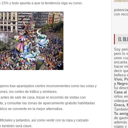
n 15% y todo apunta a que la tendencia siga su curso.
potencia
con reco
EL B
Soy peri
pero lo 
unos cua
encanta 
hacer m
decir q
belleza 
Vivir, 
y Negro
ajeros trae aparejados ciertos inconvenientes como las colas y
fui dire
es, los cortes de tráfico y similares.
Casa al
niños e
ntes de salir de casa, trazar el recorrido de visitas con
videoju
ta, y consultar las zonas de aparcamiento gratuito habilitadas
Greca, 
lico se convierte en la mejor alternativa.
También 
Tu amig
de gast
ficiales y petardos, así como vestir con la ropa y calzado
además 
o también será clave.
viajes 