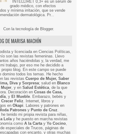
INTELLIRET 0,3+ es un sérum de
grado médico, con efectos
dos y mínima irritación, que se vende
mendación dermatológica. Pr...
Con la tecnología de
Blogger
.
LOG DE MARISA MACHÍN
odista y licenciada en Ciencias Políticas,
mío son las revistas femeninas. Llevo
ntos años haciéndolas y, la verdad, me
mi trabajo, por eso me he decidido a
i propio blog. En este campo se puede
ue domino todos los temas. He hecho
en las revistas
Cuerpo de Mujer, Saber
Prima, Diva y Sorpresa
; salud en
Blanco
 Mujer
, y en
Salud Estética
, de la que
ctora. Decoración en
Cosas de Casa,
 día
, y
El Mueble
. Embarazo, bebés y
n
Crecer Feliz
. Internet, libros y
egos en
Okapi
. Labores y patrones en
Moda Patrones
y
Punto de Cruz
.
he tenido mi propia revista para niñas,
a Lola
y he puesto en marcha revistas
ronomía como
A la Carta
y
Yo Cocino
,
de especiales de Trucos, páginas de
y escapadas con encanto, y otras muchas