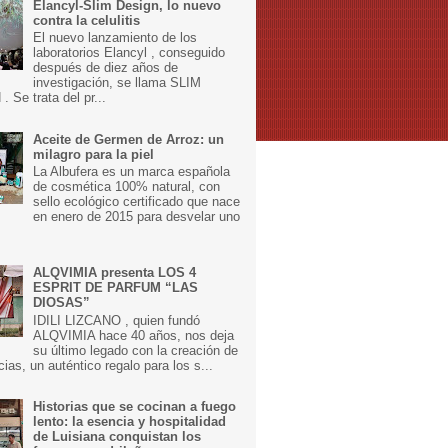
Elancyl-Slim Design, lo nuevo
contra la celulitis
El nuevo lanzamiento de los
laboratorios Elancyl , conseguido
después de diez años de
investigación, se llama SLIM
 Se trata del pr...
Aceite de Germen de Arroz: un
milagro para la piel
La Albufera es un marca española
de cosmética 100% natural, con
sello ecológico certificado que nace
en enero de 2015 para desvelar uno
ALQVIMIA presenta LOS 4
ESPRIT DE PARFUM “LAS
DIOSAS”
IDILI LIZCANO , quien fundó
ALQVIMIA hace 40 años, nos deja
su último legado con la creación de
cias, un auténtico regalo para los s...
Historias que se cocinan a fuego
lento: la esencia y hospitalidad
de Luisiana conquistan los