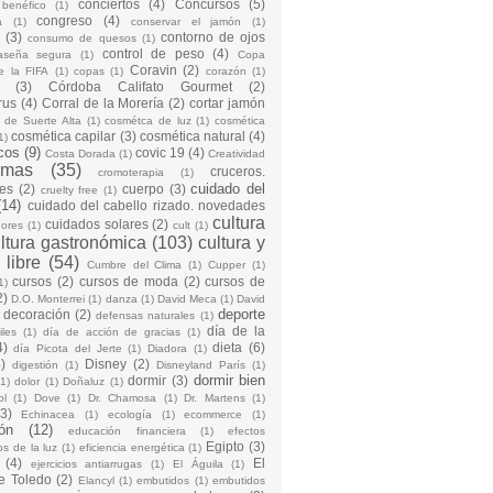
conciertos
(4)
Concursos
(5)
 benéfico
(1)
congreso
(4)
a
(1)
conservar el jamón
(1)
(3)
contorno de ojos
consumo de quesos
(1)
control de peso
(4)
raseña segura
(1)
Copa
Coravin
(2)
e la FIFA
(1)
copas
(1)
corazón
(1)
(3)
Córdoba Califato Gourmet
(2)
rus
(4)
Corral de la Morería
(2)
cortar jamón
o de Suerte Alta
(1)
cosmétca de luz
(1)
cosmética
cosmética capilar
(3)
cosmética natural
(4)
1)
cos
(9)
covic 19
(4)
Costa Dorada
(1)
Creatividad
emas
(35)
cruceros.
cromoterapia
(1)
cuidado del
es
(2)
cuerpo
(3)
cruelty free
(1)
(14)
cuidado del cabello rizado. novedades
cultura
cuidados solares
(2)
dores
(1)
cult
(1)
ltura gastronómica
(103)
cultura y
 libre
(54)
Cumbre del Clima
(1)
Cupper
(1)
cursos
(2)
cursos de moda
(2)
cursos de
1)
2)
D.O. Monterrei
(1)
danza
(1)
David Meca
(1)
David
deporte
decoración
(2)
defensas naturales
(1)
día de la
iles
(1)
día de acción de gracias
(1)
4)
dieta
(6)
día Picota del Jerte
(1)
Diadora
(1)
)
Disney
(2)
digestión
(1)
Disneyland París
(1)
dormir bien
dormir
(3)
(1)
dolor
(1)
Doñaluz
(1)
ol
(1)
Dove
(1)
Dr. Chamosa
(1)
Dr. Martens
(1)
(3)
Echinacea
(1)
ecología
(1)
ecommerce
(1)
ón
(12)
educación financiera
(1)
efectos
Egipto
(3)
os de la luz
(1)
eficiencia energética
(1)
(4)
El
ejercicios antiarrugas
(1)
El Águila
(1)
e Toledo
(2)
Elancyl
(1)
embutidos
(1)
embutidos