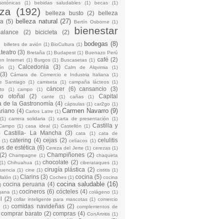
sotónicas
(1)
bebidas saludables
(1)
becas
(1)
eza
(192)
belleza busto
(2)
belleza
belleza natural
(27)
na
(5)
Bertín Osborne
(1)
bienestar
Balance
(2)
bicicleta
(2)
)
bodegas
(8)
billetes de avión
(1)
BioCultura
(1)
teatro
(3)
Bretaña
(1)
Budapest
(1)
Buenazo Perú
café
(2)
en Internet
(1)
Burgos
(1)
Buscasetas
(1)
Calcedonia
(3)
ín
(1)
Calm de Alqvimia
(1)
(3)
Cámara de Comercio e Industria Italiana
(1)
e Santiago
(1)
camiseta
(1)
campaña lácteos
(1)
cáncer
(6)
cansancio
(3)
to
(1)
campo
(1)
io otoñal
(2)
Capital
cante
(1)
cañas
(1)
 de la Gastronomía
(4)
cápsulas
(1)
car2go
(1)
Carmen Navarro
(9)
riano
(4)
Carlos Latre
(1)
(1)
carrera solidaria
(1)
carta de presentación
(1)
Castilla y
Campo
(1)
casa ideal
(1)
Castellón
(1)
)
Castilla- La Mancha
(3)
cata
(1)
cata de
catering
(4)
cejas
(2)
celulitis
(1)
celíacos
(1)
os de estética
(6)
Cereza del Jerte
(1)
cerezas
(1)
(2)
Champiñones
(2)
Champagne
(1)
chaqueta
chocolate
(2)
(1)
Chihuahua
(1)
ciberataques
(1)
cirugía plástica
(2)
cuencia
(1)
cine
(1)
cistitis
(1)
Clarins
(3)
cocina
(5)
llalón
(1)
Coches
(1)
cocina
cocina saludable
(16)
cocina peruana
(4)
)
cocineros
(6)
cócteles
(4)
gana
(1)
colágeno
(1)
l
(2)
collar inteligente para mascotas
(1)
comercio
comidas navideñas
(2)
o
(1)
complementos de
comprar barato
(2)
compras
(4)
ConArtritis
(1)