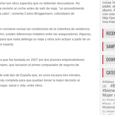
cosas má
ohol son otros aspectos que no deberían descuidarse. No
pádel, a
 revisión al coche antes de salir de viaje, “un procedimiento
aburro. 
n a cabo“, comenta Carlos Brüggemann, cofundador de
con voso
http://
risa-mac
n conviene revisar las condiciones de la cobertura de asistencia
RECE
ho, existen diferencias notables entre las aseguradoras. Algunas,
 para que nada detenga su viaje y otras solo actúan a partir de un
l experto.
SAMP
DOW
a que fue fundada en 2007 por dos jóvenes emprendedores:
mann, que lanzaron el primer comparador de seguros de
CATE
e este tipo de España que, en unos escasos tres minutos,
 más completa para que puedan tomar la mejor decisión al
#Aldeas 
ogar, salud o vida, entre otros.
#B
(3)
#biene
Mujer
(1)
#orde
#Pierre F
#tratami
(1)
abejas