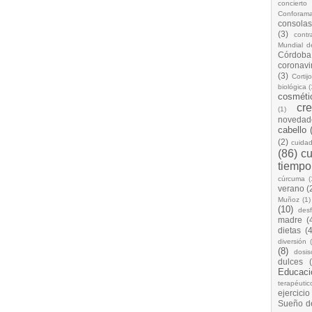
concierto
Conforam
consolas
(3)
cont
Mundial d
Córdoba
coronavi
(3)
Cortij
biológica
(
cosméti
cr
(1)
novedad
cabello
(2)
cuida
(86)
cu
tiempo
cúrcuma
(
verano
(
Muñoz
(1)
(10)
desf
madre
(
dietas
(4
diversión
(8)
dosis
dulces
Educaci
terapéutic
ejercicio
Sueño d