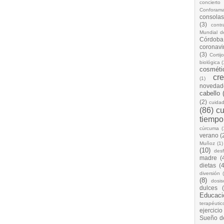
concierto
Conforam
consolas
(3)
cont
Mundial d
Córdoba
coronavi
(3)
Cortij
biológica
(
cosméti
cr
(1)
novedad
cabello
(2)
cuida
(86)
cu
tiempo
cúrcuma
(
verano
(
Muñoz
(1)
(10)
desf
madre
(
dietas
(4
diversión
(8)
dosis
dulces
Educaci
terapéutic
ejercicio
Sueño d