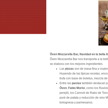
Ôven Mozzarella Bar, Navidad en la bella It
Ôven Mozzarella Bar nos transporta a la bella 
se elabora con los mejores ingredientes.
Las
pizzas
son de masa fina y crujie
Huyendo de las típicas recetas, enco
trufa con base de boletus, mezcla de s
Entre las
pastas
también destacan pr
Ôven
,
Fabio Morisi
, como los Raviol
perejil), los Cannoli de Rabo de Tor
puré de patata y reducción de vino 
bolognesa y parmesano).