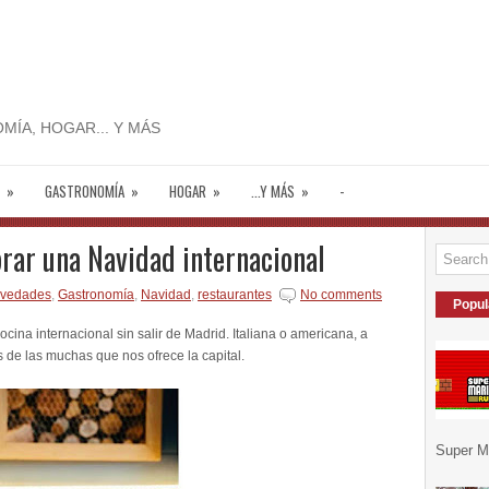
MÍA, HOGAR... Y MÁS
»
GASTRONOMÍA
»
HOGAR
»
...Y MÁS
»
-
rar una Navidad internacional
novedades
,
Gastronomía
,
Navidad
,
restaurantes
No comments
Popul
ina internacional sin salir de Madrid. Italiana o americana, a
 de las muchas que nos ofrece la capital.
Super Ma