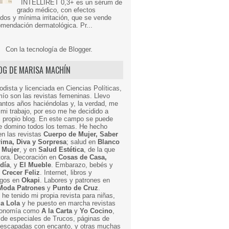
INTELLIRET 0,3+ es un sérum de
grado médico, con efectos
dos y mínima irritación, que se vende
mendación dermatológica. Pr...
Con la tecnología de
Blogger
.
LOG DE MARISA MACHÍN
odista y licenciada en Ciencias Políticas,
mío son las revistas femeninas. Llevo
ntos años haciéndolas y, la verdad, me
mi trabajo, por eso me he decidido a
i propio blog. En este campo se puede
ue domino todos los temas. He hecho
en las revistas
Cuerpo de Mujer, Saber
Prima, Diva y Sorpresa
; salud en
Blanco
 Mujer
, y en
Salud Estética
, de la que
ctora. Decoración en
Cosas de Casa,
 día
, y
El Mueble
. Embarazo, bebés y
n
Crecer Feliz
. Internet, libros y
egos en
Okapi
. Labores y patrones en
Moda Patrones
y
Punto de Cruz
.
he tenido mi propia revista para niñas,
a Lola
y he puesto en marcha revistas
ronomía como
A la Carta
y
Yo Cocino
,
de especiales de Trucos, páginas de
y escapadas con encanto, y otras muchas