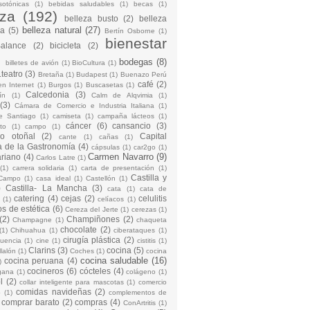
sotónicas
(1)
bebidas saludables
(1)
becas
(1)
eza
(192)
belleza busto
(2)
belleza
belleza natural
(27)
na
(5)
Bertín Osborne
(1)
bienestar
Balance
(2)
bicicleta
(2)
)
bodegas
(8)
billetes de avión
(1)
BioCultura
(1)
teatro
(3)
Bretaña
(1)
Budapest
(1)
Buenazo Perú
café
(2)
en Internet
(1)
Burgos
(1)
Buscasetas
(1)
Calcedonia
(3)
ín
(1)
Calm de Alqvimia
(1)
(3)
Cámara de Comercio e Industria Italiana
(1)
e Santiago
(1)
camiseta
(1)
campaña lácteos
(1)
cáncer
(6)
cansancio
(3)
to
(1)
campo
(1)
io otoñal
(2)
Capital
cante
(1)
cañas
(1)
 de la Gastronomía
(4)
cápsulas
(1)
car2go
(1)
Carmen Navarro
(9)
riano
(4)
Carlos Latre
(1)
(1)
carrera solidaria
(1)
carta de presentación
(1)
Castilla y
Campo
(1)
casa ideal
(1)
Castellón
(1)
)
Castilla- La Mancha
(3)
cata
(1)
cata de
catering
(4)
cejas
(2)
celulitis
(1)
celíacos
(1)
os de estética
(6)
Cereza del Jerte
(1)
cerezas
(1)
(2)
Champiñones
(2)
Champagne
(1)
chaqueta
chocolate
(2)
(1)
Chihuahua
(1)
ciberataques
(1)
cirugía plástica
(2)
cuencia
(1)
cine
(1)
cistitis
(1)
Clarins
(3)
cocina
(5)
llalón
(1)
Coches
(1)
cocina
cocina saludable
(16)
cocina peruana
(4)
)
cocineros
(6)
cócteles
(4)
gana
(1)
colágeno
(1)
l
(2)
collar inteligente para mascotas
(1)
comercio
comidas navideñas
(2)
o
(1)
complementos de
comprar barato
(2)
compras
(4)
ConArtritis
(1)