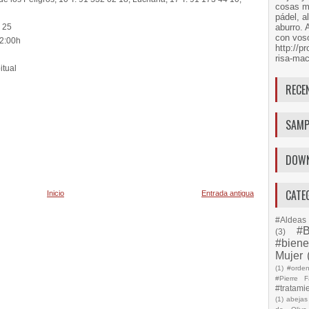
cosas má
pádel, a
4 25
aburro. 
con voso
 2:00h
http://
risa-mac
itual
RECE
SAMP
DOW
CATE
Inicio
Entrada antigua
#Aldeas 
#B
(3)
#biene
Mujer
(1)
#orde
#Pierre F
#tratami
(1)
abejas