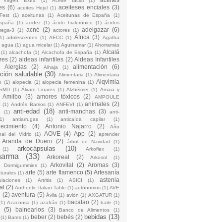
 Virgen Extra
(1)
Aceite facial
(1)
es
(6)
aceiteses enciales
(3)
aceites Hejul
(1)
Fest
(1)
aceitunas
(1)
Aceitunas de España
(1)
España
(1)
acidez
(1)
ácido hialurónico
(1)
ácidos
acné
(2)
adelgazar
(6)
mega-3
(1)
actores
(1)
África
(3)
1)
adolescentes
(1)
AECC
(1)
Agatha
)
agua
(1)
agua micelar
(1)
Aguinamar
(1)
Ahorramás
Alcalá
(1)
alcachofa
(1)
Alcachofa de España
(1)
res
(2)
aldeas infantiles
(2)
Aldeas Infantiles
)
Alergias
(2)
alimentación
(6)
Alhaja
(1)
ción saludable
(30)
Alimentaria
(1)
Alimentaria
Alqvimia
o
(1)
alopecia
(1)
alopecia femenina
(1)
erMD
(1)
Álvaro Linares
(1)
Alzhéimer
(1)
Amaia y
Amiibo
(3)
amores tóxicos
(2)
AMPOULE
animales
(2)
Z
(1)
Andrés Barrios
(1)
ANFEVI
(1)
anti-edad
(18)
anti-manchas
(3)
o
(1)
anti-
1)
antiarrugas
(1)
anticaída capilar
(1)
jecimiento
(4)
Antonio Najarro
(2)
Año
AOVE
(4)
App
(2)
nal del Vidrio
(1)
aprender
Aranda de Duero
(2)
árbol de Navidad
(1)
arkocápsulas
(10)
(1)
Arkoflex
(1)
harma
(33)
Arkoreal
(2)
Arkosol
(1)
Arkovital
(2)
Aromas
(3)
o Dormigummies
(1)
arte
(5)
arte flamenco
(5)
Artesanía
turales
(1)
astenia
culaciones
(1)
Artritis
(1)
ASICI
(1)
al
(2)
Authentic Italian Table
(1)
autónomos
(1)
AVE
e
(2)
aventura
(5)
Ávila
(1)
avión
(1)
AXGATUR
(1)
bacalao
(2)
(1)
Azaconsa
(1)
azafrán
(1)
baile
(1)
(5)
balnearios
(3)
Banco de Alimentos
(1)
bebidas
(13)
beber
(2)
bebés
(2)
(1)
Bares
(1)