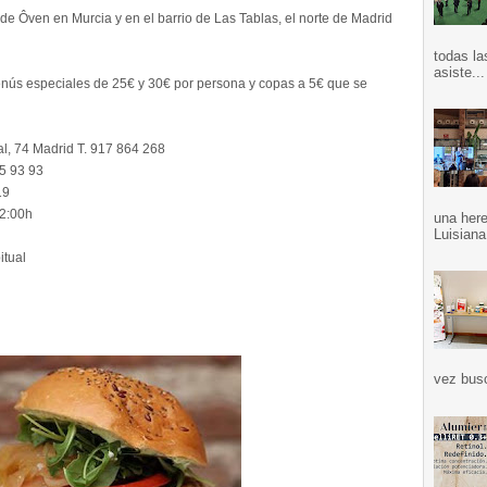
de Ôven en Murcia y en el barrio de Las Tablas, el norte de Madrid
todas la
asiste...
ús especiales de 25€ y 30€ por persona y copas a 5€ que se
al, 74 Madrid T. 917 864 268
25 93 93
19
 2:00h
una here
Luisiana
itual
vez bus