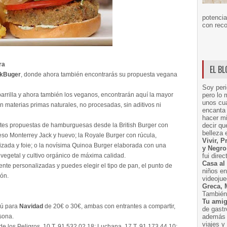
potencia
con reco
ra
EL B
akBuger
, donde ahora también encontrarás su propuesta vegana
Soy peri
arrilla y ahora también los veganos, encontrarán aquí la mayor
pero lo 
unos cua
n materias primas naturales, no procesadas, sin aditivos ni
encanta 
hacer m
ntes propuestas de hamburguesas desde la British Burger con
decir q
belleza 
eso Monterrey Jack y huevo; la Royale Burger con rúcula,
Vivir, 
izada y foie; o la novísima Quinoa Burger elaborada con una
y Negro
vegetal y cultivo orgánico de máxima calidad.
fui dire
Casa al
te personalizadas y puedes elegir el tipo de pan, el punto de
niños e
ión.
videoju
Greca, 
También 
Tu amig
nú para
Navidad
de 20€ o 30€, ambas con entrantes a compartir,
de gast
rsona.
además 
viajes 
de los Peligros, 10 T. 91 532 02 18; Luchana, 17 T. 91 173 44 10;