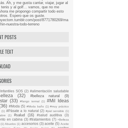
s. Ah, y me gusta cantar, viajar, jugar al
l tenis y al golf… vamos, que no me
Ahora me propongo compartir todo esto
tros. Espero que os guste.
proyectom.tumblr.com/post/8771780269/ma
hin-nuestra-todo-terreno
NT POSTS
LE TEXT
NLOAD
GORIES
Infantiles SOS
(2)
#alimentación saludable
elleza
(32)
#belleza natural
(9)
star
(33)
#Mil Ideas
#fango termal
(1)
(36)
#Moda
(5)
#Moda baño
(1)
#muy práctico
#Pásate a lo natural
(2)
n
(1)
#piel sensible
(1)
#salud
(16)
#salud auditiva
(3)
abre
(1)
ento en cabina
(3)
#tratamientos
(7)
+Belleza
accesorios
(3)
aceite
(5)
(1)
Abuelos
(1)
Aceite
aceites