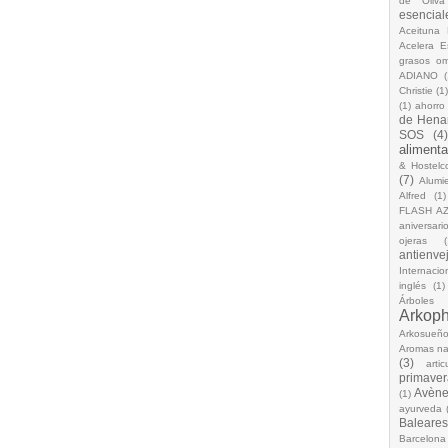
de Oliva
esencial
Aceituna 
Acelera 
grasos o
ADIANO
(
Christie
(1
(1)
ahorro
de Hena
SOS
(4
alimenta
& Hostelc
(7)
Alumi
Alfred
(1)
FLASH A
aniversari
ojeras
(
antienve
Internacio
inglés
(1)
Árboles
Arkop
Arkosueñ
Aromas na
(3)
arti
primaver
Avèn
(1)
ayurveda
Baleares
Barcelona