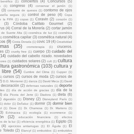
conciertos
(4)
Concursos
(5)
 benéfico
(1)
congreso
(4)
a
(1)
conservar el jamón
(1)
(3)
contorno de ojos
consumo de quesos
(1)
control de peso
(4)
raseña segura
(1)
Copa
Coravin
(2)
e la FIFA
(1)
copas
(1)
corazón
(1)
(3)
Córdoba Califato Gourmet
(2)
rus
(4)
Corral de la Morería
(2)
cortar jamón
o de Suerte Alta
(1)
cosmétca de luz
(1)
cosmética
cosmética capilar
(3)
cosmética natural
(4)
1)
cos
(9)
covic 19
(4)
Costa Dorada
(1)
Creatividad
emas
(35)
cruceros.
cromoterapia
(1)
cuidado del
es
(2)
cuerpo
(3)
cruelty free
(1)
(14)
cuidado del cabello rizado. novedades
cultura
cuidados solares
(2)
dores
(1)
cult
(1)
ltura gastronómica
(103)
cultura y
 libre
(54)
Cumbre del Clima
(1)
Cupper
(1)
cursos
(2)
cursos de moda
(2)
cursos de
1)
2)
D.O. Monterrei
(1)
danza
(1)
David Meca
(1)
David
deporte
decoración
(2)
defensas naturales
(1)
día de la
iles
(1)
día de acción de gracias
(1)
4)
dieta
(6)
día Picota del Jerte
(1)
Diadora
(1)
)
Disney
(2)
digestión
(1)
Disneyland París
(1)
dormir bien
dormir
(3)
(1)
dolor
(1)
Doñaluz
(1)
ol
(1)
Dove
(1)
Dr. Chamosa
(1)
Dr. Martens
(1)
(3)
Echinacea
(1)
ecología
(1)
ecommerce
(1)
ón
(12)
educación financiera
(1)
efectos
Egipto
(3)
os de la luz
(1)
eficiencia energética
(1)
(4)
El
ejercicios antiarrugas
(1)
El Águila
(1)
e Toledo
(2)
Elancyl
(1)
embutidos
(1)
embutidos