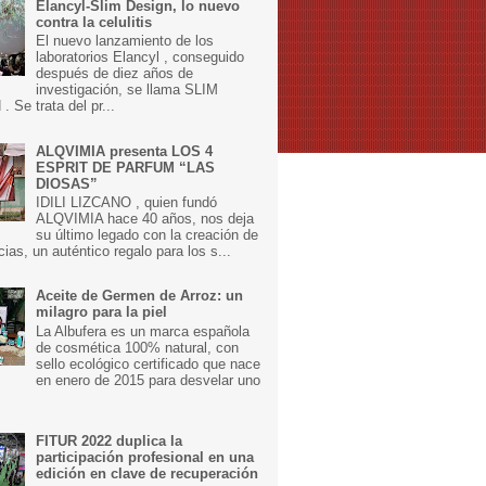
Elancyl-Slim Design, lo nuevo
contra la celulitis
El nuevo lanzamiento de los
laboratorios Elancyl , conseguido
después de diez años de
investigación, se llama SLIM
 Se trata del pr...
ALQVIMIA presenta LOS 4
ESPRIT DE PARFUM “LAS
DIOSAS”
IDILI LIZCANO , quien fundó
ALQVIMIA hace 40 años, nos deja
su último legado con la creación de
cias, un auténtico regalo para los s...
Aceite de Germen de Arroz: un
milagro para la piel
La Albufera es un marca española
de cosmética 100% natural, con
sello ecológico certificado que nace
en enero de 2015 para desvelar uno
FITUR 2022 duplica la
participación profesional en una
edición en clave de recuperación