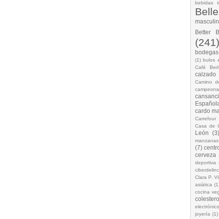
bebidas i
Bell
masculi
Better 
(241
bodegas.
(1)
bulos 
Café Berl
calzado
Camino d
campeona
cansanc
Española
cardo ma
Carrefour
Casa de 
León
(3
manzanas
(7)
centr
cerveza
deportiva
ciberdelin
Clara P. Vi
asiática
(1
cocina ve
colestero
electrónic
joyería
(1)