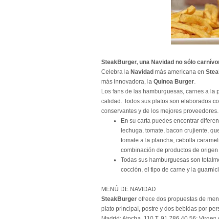
SteakBurger, una Navidad no sólo carnívo
Celebra la
Navidad
más americana en
Ste
más innovadora, la
Quinoa Burger
.
Los fans de las hamburguesas, carnes a la p
calidad. Todos sus platos son elaborados co
conservantes y de los mejores proveedores.
En su carta puedes encontrar difere
lechuga, tomate, bacon crujiente, qu
tomate a la plancha, cebolla caramel
combinación de productos de origen 
Todas sus hamburguesas son totalmen
cocción, el tipo de carne y la guarnic
MENÚ DE NAVIDAD
SteakBurger
ofrece dos propuestas de me
plato principal, postre y dos bebidas por pe
Madrid: Atocha, 110 T. 91 786 40 56; Virgen 