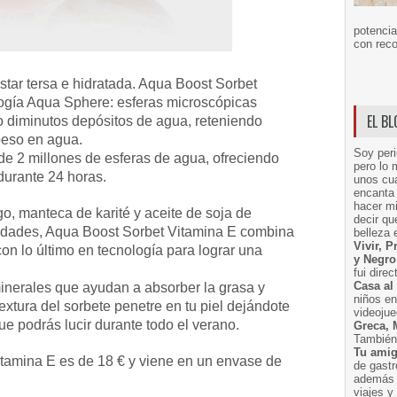
potencia
con reco
star tersa e hidratada. Aqua Boost Sorbet
logía Aqua Sphere: esferas microscópicas
EL B
 diminutos depósitos de agua, reteniendo
peso en agua.
Soy peri
e 2 millones de esferas de agua, ofreciendo
pero lo 
 durante 24 horas.
unos cua
encanta 
hacer m
o, manteca de karité y aceite de soja de
decir q
dades, Aqua Boost Sorbet Vitamina E combina
belleza 
Vivir, 
con lo último en tecnología para lograr una
y Negro
fui dire
Casa al
inerales que ayudan a absorber la grasa y
niños e
 textura del sorbete penetre en tu piel dejándote
videoju
 que podrás lucir durante todo el verano.
Greca, 
También 
Tu amig
itamina E es de 18 € y viene en un envase de
de gast
además 
viajes 