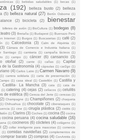
sotónicas
(1)
bebidas saludables
(1)
becas
(1)
eza
(192)
belleza busto
(2)
belleza
belleza natural
(27)
na
(5)
Bertín Osborne
(1)
bienestar
Balance
(2)
bicicleta
(2)
)
bodegas
(8)
billetes de avión
(1)
BioCultura
(1)
teatro
(3)
Bretaña
(1)
Budapest
(1)
Buenazo Perú
café
(2)
en Internet
(1)
Burgos
(1)
Buscasetas
(1)
Calcedonia
(3)
ín
(1)
Calm de Alqvimia
(1)
(3)
Cámara de Comercio e Industria Italiana
(1)
e Santiago
(1)
camiseta
(1)
campaña lácteos
(1)
cáncer
(6)
cansancio
(3)
to
(1)
campo
(1)
io otoñal
(2)
Capital
cante
(1)
cañas
(1)
 de la Gastronomía
(4)
cápsulas
(1)
car2go
(1)
Carmen Navarro
(9)
riano
(4)
Carlos Latre
(1)
(1)
carrera solidaria
(1)
carta de presentación
(1)
Castilla y
Campo
(1)
casa ideal
(1)
Castellón
(1)
)
Castilla- La Mancha
(3)
cata
(1)
cata de
catering
(4)
cejas
(2)
celulitis
(1)
celíacos
(1)
os de estética
(6)
Cereza del Jerte
(1)
cerezas
(1)
(2)
Champiñones
(2)
Champagne
(1)
chaqueta
chocolate
(2)
(1)
Chihuahua
(1)
ciberataques
(1)
cirugía plástica
(2)
cuencia
(1)
cine
(1)
cistitis
(1)
Clarins
(3)
cocina
(5)
llalón
(1)
Coches
(1)
cocina
cocina saludable
(16)
cocina peruana
(4)
)
cocineros
(6)
cócteles
(4)
gana
(1)
colágeno
(1)
l
(2)
collar inteligente para mascotas
(1)
comercio
comidas navideñas
(2)
o
(1)
complementos de
comprar barato
(2)
compras
(4)
ConArtritis
(1)