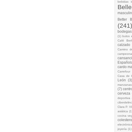
bebidas i
Bell
masculi
Better 
(241
bodegas.
(1)
bulos 
Café Berl
calzado
Camino d
campeona
cansanc
Española
cardo ma
Carrefour
Casa de 
León
(3
manzanas
(7)
centr
cerveza
deportiva
ciberdelin
Clara P. Vi
asiática
(1
cocina ve
colestero
electrónic
joyería
(1)