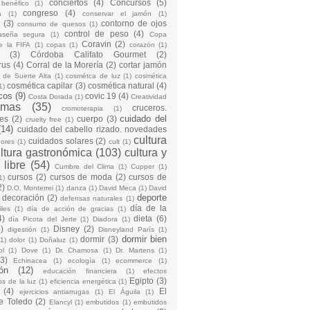
conciertos
(4)
Concursos
(5)
 benéfico
(1)
congreso
(4)
a
(1)
conservar el jamón
(1)
(3)
contorno de ojos
consumo de quesos
(1)
control de peso
(4)
raseña segura
(1)
Copa
Coravin
(2)
e la FIFA
(1)
copas
(1)
corazón
(1)
(3)
Córdoba Califato Gourmet
(2)
rus
(4)
Corral de la Morería
(2)
cortar jamón
o de Suerte Alta
(1)
cosmétca de luz
(1)
cosmética
cosmética capilar
(3)
cosmética natural
(4)
1)
cos
(9)
covic 19
(4)
Costa Dorada
(1)
Creatividad
emas
(35)
cruceros.
cromoterapia
(1)
cuidado del
es
(2)
cuerpo
(3)
cruelty free
(1)
(14)
cuidado del cabello rizado. novedades
cultura
cuidados solares
(2)
dores
(1)
cult
(1)
ltura gastronómica
(103)
cultura y
 libre
(54)
Cumbre del Clima
(1)
Cupper
(1)
cursos
(2)
cursos de moda
(2)
cursos de
1)
2)
D.O. Monterrei
(1)
danza
(1)
David Meca
(1)
David
deporte
decoración
(2)
defensas naturales
(1)
día de la
iles
(1)
día de acción de gracias
(1)
4)
dieta
(6)
día Picota del Jerte
(1)
Diadora
(1)
)
Disney
(2)
digestión
(1)
Disneyland París
(1)
dormir bien
dormir
(3)
(1)
dolor
(1)
Doñaluz
(1)
ol
(1)
Dove
(1)
Dr. Chamosa
(1)
Dr. Martens
(1)
(3)
Echinacea
(1)
ecología
(1)
ecommerce
(1)
ón
(12)
educación financiera
(1)
efectos
Egipto
(3)
os de la luz
(1)
eficiencia energética
(1)
(4)
El
ejercicios antiarrugas
(1)
El Águila
(1)
e Toledo
(2)
Elancyl
(1)
embutidos
(1)
embutidos