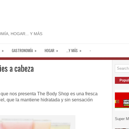
MÍA, HOGAR... Y MÁS
»
GASTRONOMÍA
»
HOGAR
»
...Y MÁS
»
-
ies a cabeza
Popul
 nos presenta The Body Shop es una fresca
iel, que la mantiene hidratada y sin sensación
Super Ma