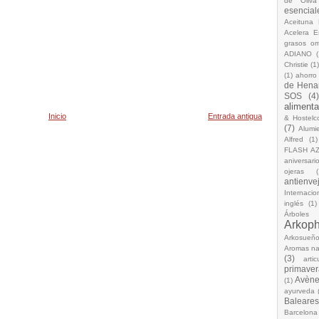
de Oliva
esencial
Aceituna 
Acelera 
grasos o
ADIANO
(
Christie
(1
(1)
ahorro
de Hena
SOS
(4
alimenta
Inicio
Entrada antigua
& Hostelc
(7)
Alumi
Alfred
(1)
FLASH A
aniversari
ojeras
(
antienve
Internacio
inglés
(1)
Árboles
Arkop
Arkosueñ
Aromas na
(3)
arti
primaver
Avèn
(1)
ayurveda
Baleares
Barcelona