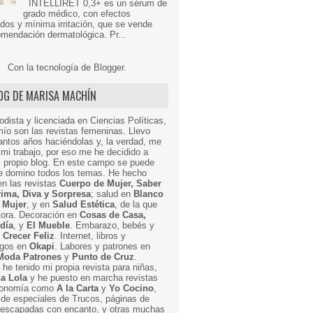
INTELLIRET 0,3+ es un sérum de
grado médico, con efectos
dos y mínima irritación, que se vende
mendación dermatológica. Pr...
Con la tecnología de
Blogger
.
LOG DE MARISA MACHÍN
odista y licenciada en Ciencias Políticas,
mío son las revistas femeninas. Llevo
ntos años haciéndolas y, la verdad, me
mi trabajo, por eso me he decidido a
i propio blog. En este campo se puede
ue domino todos los temas. He hecho
en las revistas
Cuerpo de Mujer, Saber
Prima, Diva y Sorpresa
; salud en
Blanco
 Mujer
, y en
Salud Estética
, de la que
ctora. Decoración en
Cosas de Casa,
 día
, y
El Mueble
. Embarazo, bebés y
n
Crecer Feliz
. Internet, libros y
egos en
Okapi
. Labores y patrones en
Moda Patrones
y
Punto de Cruz
.
he tenido mi propia revista para niñas,
a Lola
y he puesto en marcha revistas
ronomía como
A la Carta
y
Yo Cocino
,
de especiales de Trucos, páginas de
y escapadas con encanto, y otras muchas