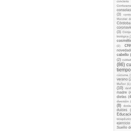
concierto
Conforam
consolas
(3)
cont
Mundial d
Córdoba
coronavi
(3)
Cortij
biológica
(
cosméti
cr
(1)
novedad
cabello
(2)
cuida
(86)
cu
tiempo
cúrcuma
(
verano
(
Muñoz
(1)
(10)
desf
madre
(
dietas
(4
diversión
(8)
dosis
dulces
Educaci
terapéutic
ejercicio
Sueño d