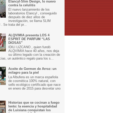
Elancyl-Slim Design, lo nuevo
contra la celulitis
El nuevo lanzamiento de los
laboratorios Elancyl , conseguido
después de diez años de
investigación, se llama SLIM
 Se trata del pr...
ALQVIMIA presenta LOS 4
ESPRIT DE PARFUM “LAS
DIOSAS”
IDILI LIZCANO , quien fundó
ALQVIMIA hace 40 años, nos deja
su último legado con la creación de
cias, un auténtico regalo para los s...
Aceite de Germen de Arroz: un
milagro para la piel
La Albufera es un marca española
de cosmética 100% natural, con
sello ecológico certificado que nace
en enero de 2015 para desvelar uno
Historias que se cocinan a fuego
lento: la esencia y hospitalidad
de Luisiana conquistan los