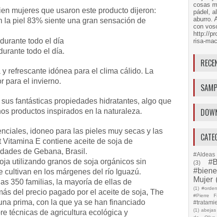
cosas má
cien mujeres que usaron este producto dijeron:
pádel, a
aburro. 
n la piel 83% siente una gran sensación de
con voso
http://
 durante todo el día
risa-mac
rante todo el día.
RECE
a y refrescante idónea para el clima cálido. La
r para el invierno.
SAMP
sus fantásticas propiedades hidratantes, algo que
DOW
nos productos inspirados en la naturaleza.
nciales, idoneo para las pieles muy secas y las
CATE
Vitamina E contiene aceite de soja de
dades de Gebana, Brasil.
#Aldeas 
ja utilizando granos de soja orgánicos sin
#B
(3)
#biene
 cultivan en los márgenes del río Iguazú.
Mujer
s 350 familias, la mayoría de ellas de
(1)
#orde
ás del precio pagado por el aceite de soja, The
#Pierre F
a prima, con la que ya se han financiado
#tratami
(1)
abejas
e técnicas de agricultura ecológica y