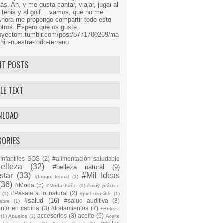
s. Ah, y me gusta cantar, viajar, jugar al
l tenis y al golf… vamos, que no me
Ahora me propongo compartir todo esto
tros. Espero que os guste.
proyectom.tumblr.com/post/8771780269/ma
hin-nuestra-todo-terreno
NT POSTS
LE TEXT
NLOAD
GORIES
Infantiles SOS
(2)
#alimentación saludable
elleza
(32)
#belleza natural
(9)
star
(33)
#Mil Ideas
#fango termal
(1)
(36)
#Moda
(5)
#Moda baño
(1)
#muy práctico
#Pásate a lo natural
(2)
n
(1)
#piel sensible
(1)
#salud
(16)
#salud auditiva
(3)
abre
(1)
ento en cabina
(3)
#tratamientos
(7)
+Belleza
accesorios
(3)
aceite
(5)
(1)
Abuelos
(1)
Aceite
aceites