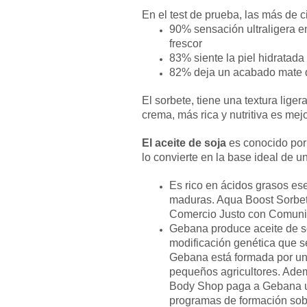
En el test de prueba, las más de 
90% sensación ultraligera e
frescor
83% siente la piel hidratada
82% deja un acabado mate du
El sorbete, tiene una textura liger
crema, más rica y nutritiva es mejo
El aceite de soja
es conocido por 
lo convierte en la base ideal de u
Es rico en ácidos grasos ese
maduras. Aqua Boost Sorbet 
Comercio Justo con Comuni
Gebana produce aceite de so
modificación genética que se
Gebana está formada por una
pequeños agricultores. Adem
Body Shop paga a Gebana un
programas de formación sobr