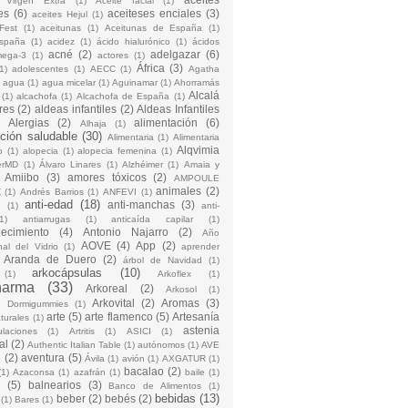
 Virgen Extra
(1)
Aceite facial
(1)
es
(6)
aceiteses enciales
(3)
aceites Hejul
(1)
Fest
(1)
aceitunas
(1)
Aceitunas de España
(1)
España
(1)
acidez
(1)
ácido hialurónico
(1)
ácidos
acné
(2)
adelgazar
(6)
mega-3
(1)
actores
(1)
África
(3)
1)
adolescentes
(1)
AECC
(1)
Agatha
)
agua
(1)
agua micelar
(1)
Aguinamar
(1)
Ahorramás
Alcalá
(1)
alcachofa
(1)
Alcachofa de España
(1)
res
(2)
aldeas infantiles
(2)
Aldeas Infantiles
)
Alergias
(2)
alimentación
(6)
Alhaja
(1)
ción saludable
(30)
Alimentaria
(1)
Alimentaria
Alqvimia
o
(1)
alopecia
(1)
alopecia femenina
(1)
erMD
(1)
Álvaro Linares
(1)
Alzhéimer
(1)
Amaia y
Amiibo
(3)
amores tóxicos
(2)
AMPOULE
animales
(2)
Z
(1)
Andrés Barrios
(1)
ANFEVI
(1)
anti-edad
(18)
anti-manchas
(3)
o
(1)
anti-
1)
antiarrugas
(1)
anticaída capilar
(1)
jecimiento
(4)
Antonio Najarro
(2)
Año
AOVE
(4)
App
(2)
nal del Vidrio
(1)
aprender
Aranda de Duero
(2)
árbol de Navidad
(1)
arkocápsulas
(10)
(1)
Arkoflex
(1)
harma
(33)
Arkoreal
(2)
Arkosol
(1)
Arkovital
(2)
Aromas
(3)
o Dormigummies
(1)
arte
(5)
arte flamenco
(5)
Artesanía
turales
(1)
astenia
culaciones
(1)
Artritis
(1)
ASICI
(1)
al
(2)
Authentic Italian Table
(1)
autónomos
(1)
AVE
e
(2)
aventura
(5)
Ávila
(1)
avión
(1)
AXGATUR
(1)
bacalao
(2)
(1)
Azaconsa
(1)
azafrán
(1)
baile
(1)
(5)
balnearios
(3)
Banco de Alimentos
(1)
bebidas
(13)
beber
(2)
bebés
(2)
(1)
Bares
(1)