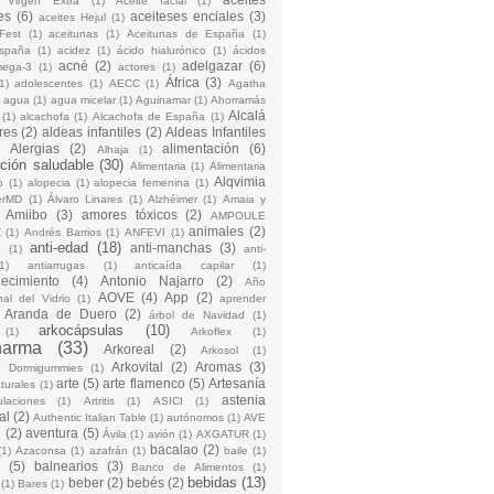
 Virgen Extra
(1)
Aceite facial
(1)
es
(6)
aceiteses enciales
(3)
aceites Hejul
(1)
Fest
(1)
aceitunas
(1)
Aceitunas de España
(1)
España
(1)
acidez
(1)
ácido hialurónico
(1)
ácidos
acné
(2)
adelgazar
(6)
mega-3
(1)
actores
(1)
África
(3)
1)
adolescentes
(1)
AECC
(1)
Agatha
)
agua
(1)
agua micelar
(1)
Aguinamar
(1)
Ahorramás
Alcalá
(1)
alcachofa
(1)
Alcachofa de España
(1)
res
(2)
aldeas infantiles
(2)
Aldeas Infantiles
)
Alergias
(2)
alimentación
(6)
Alhaja
(1)
ción saludable
(30)
Alimentaria
(1)
Alimentaria
Alqvimia
o
(1)
alopecia
(1)
alopecia femenina
(1)
erMD
(1)
Álvaro Linares
(1)
Alzhéimer
(1)
Amaia y
Amiibo
(3)
amores tóxicos
(2)
AMPOULE
animales
(2)
Z
(1)
Andrés Barrios
(1)
ANFEVI
(1)
anti-edad
(18)
anti-manchas
(3)
o
(1)
anti-
1)
antiarrugas
(1)
anticaída capilar
(1)
jecimiento
(4)
Antonio Najarro
(2)
Año
AOVE
(4)
App
(2)
nal del Vidrio
(1)
aprender
Aranda de Duero
(2)
árbol de Navidad
(1)
arkocápsulas
(10)
(1)
Arkoflex
(1)
harma
(33)
Arkoreal
(2)
Arkosol
(1)
Arkovital
(2)
Aromas
(3)
o Dormigummies
(1)
arte
(5)
arte flamenco
(5)
Artesanía
turales
(1)
astenia
culaciones
(1)
Artritis
(1)
ASICI
(1)
al
(2)
Authentic Italian Table
(1)
autónomos
(1)
AVE
e
(2)
aventura
(5)
Ávila
(1)
avión
(1)
AXGATUR
(1)
bacalao
(2)
(1)
Azaconsa
(1)
azafrán
(1)
baile
(1)
(5)
balnearios
(3)
Banco de Alimentos
(1)
bebidas
(13)
beber
(2)
bebés
(2)
(1)
Bares
(1)