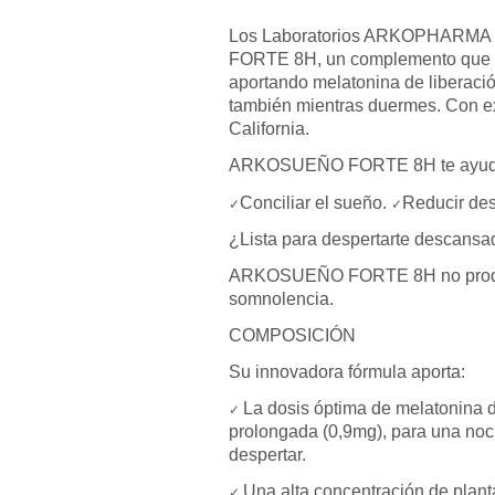
Los Laboratorios ARKOPHARMA t
FORTE 8H, un complemento que ac
aportando melatonina de liberació
también mientras duermes. Con ex
California.
ARKOSUEÑO FORTE 8H te ayud
Conciliar el sueño.
Reducir de
✓
✓
¿Lista para despertarte descansa
ARKOSUEÑO FORTE 8H no produce
somnolencia.
COMPOSICIÓN
Su innovadora fórmula aporta:
La dosis óptima de melatonina d
✓
prolongada (0,9mg), para una noch
despertar.
Una alta concentración de plant
✓