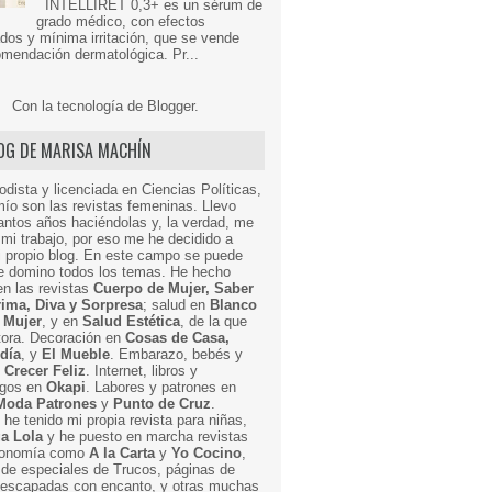
INTELLIRET 0,3+ es un sérum de
grado médico, con efectos
dos y mínima irritación, que se vende
mendación dermatológica. Pr...
Con la tecnología de
Blogger
.
LOG DE MARISA MACHÍN
odista y licenciada en Ciencias Políticas,
mío son las revistas femeninas. Llevo
ntos años haciéndolas y, la verdad, me
mi trabajo, por eso me he decidido a
i propio blog. En este campo se puede
ue domino todos los temas. He hecho
en las revistas
Cuerpo de Mujer, Saber
Prima, Diva y Sorpresa
; salud en
Blanco
 Mujer
, y en
Salud Estética
, de la que
ctora. Decoración en
Cosas de Casa,
 día
, y
El Mueble
. Embarazo, bebés y
n
Crecer Feliz
. Internet, libros y
egos en
Okapi
. Labores y patrones en
Moda Patrones
y
Punto de Cruz
.
he tenido mi propia revista para niñas,
a Lola
y he puesto en marcha revistas
ronomía como
A la Carta
y
Yo Cocino
,
de especiales de Trucos, páginas de
y escapadas con encanto, y otras muchas