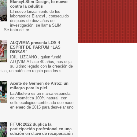
Elancyl-Slim Design, lo nuevo
contra la celulitis
El nuevo lanzamiento de los
laboratorios Elancyl , conseguido
después de diez años de
investigación, se llama SLIM
 Se trata del pr...
ALQVIMIA presenta LOS 4
ESPRIT DE PARFUM “LAS
DIOSAS”
IDILI LIZCANO , quien fundó
ALQVIMIA hace 40 años, nos deja
su último legado con la creación de
cias, un auténtico regalo para los s...
Aceite de Germen de Arroz: un
milagro para la piel
La Albufera es un marca española
de cosmética 100% natural, con
sello ecológico certificado que nace
en enero de 2015 para desvelar uno
FITUR 2022 duplica la
participación profesional en una
edición en clave de recuperación