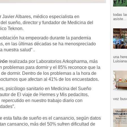
todas la
r Javier Albares, médico especialista en
asiste...
 del sueño, director y fundador de Medicina del
dico Teknon.
 población ha empeorado durante la pandemia
más, en las últimas décadas se ha menospreciado
a nuestra salud” .
una here
Luisiana
irón
realizada por Laboratorios Arkopharma, más
n problemas para dormir y el 85% reconoce que la
 de dormir. Dentro de los problemas a la hora de
nocturnos que afectan al 41% de los encuestados.
es, psicólogo sanitario en Medicina del Sueño
 autor de El viaje de Hermes y Mis pedacitos,
vez bus
 repercutido en nuestro trabajo diario con
idades”.
 esta falta de sueño es el cansancio, según datos
tan cansancio, más del 50% sufren dificultad de