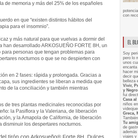
ida de memoria y más del 25% de los españoles
potencia
con reco
erdo en que “existen distintos hábitos del
apia para el insomnio”.
icaz y más natural para que vuelvas a dormir del
EL B
arma han desarrollado ARKOSUEÑO FORTE 8H, un
 para personas que tengan problemas para
Soy peri
pero lo 
spertares nocturnos o que se no despierten con
unos cua
encanta 
hacer m
ión en 2 fases: rápida y prolongada. Gracias a
decir q
belleza 
apa, sus ingredientes se liberan a medida que
Vivir, 
to de la conciliación y también mientras
y Negro
fui dire
Casa al
niños e
s de tres plantas medicinales reconocidas por
videoju
ño: la Pasiflora y la Valeriana, de liberación
Greca, 
ación, y la Amapola de California, de liberación
También 
Tu amig
a disminuir los despertares nocturnos.
de gast
además 
del tirón con Arkosueño® Forte 8H. Dulces
viajes 