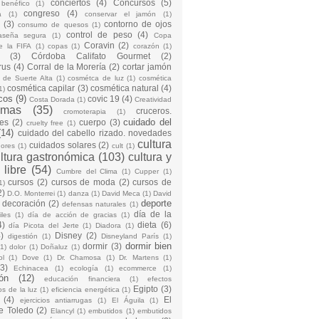
conciertos
(4)
Concursos
(5)
 benéfico
(1)
congreso
(4)
a
(1)
conservar el jamón
(1)
(3)
contorno de ojos
consumo de quesos
(1)
control de peso
(4)
raseña segura
(1)
Copa
Coravin
(2)
e la FIFA
(1)
copas
(1)
corazón
(1)
(3)
Córdoba Califato Gourmet
(2)
rus
(4)
Corral de la Morería
(2)
cortar jamón
o de Suerte Alta
(1)
cosmétca de luz
(1)
cosmética
cosmética capilar
(3)
cosmética natural
(4)
1)
cos
(9)
covic 19
(4)
Costa Dorada
(1)
Creatividad
emas
(35)
cruceros.
cromoterapia
(1)
cuidado del
es
(2)
cuerpo
(3)
cruelty free
(1)
(14)
cuidado del cabello rizado. novedades
cultura
cuidados solares
(2)
dores
(1)
cult
(1)
ltura gastronómica
(103)
cultura y
 libre
(54)
Cumbre del Clima
(1)
Cupper
(1)
cursos
(2)
cursos de moda
(2)
cursos de
1)
2)
D.O. Monterrei
(1)
danza
(1)
David Meca
(1)
David
deporte
decoración
(2)
defensas naturales
(1)
día de la
iles
(1)
día de acción de gracias
(1)
4)
dieta
(6)
día Picota del Jerte
(1)
Diadora
(1)
)
Disney
(2)
digestión
(1)
Disneyland París
(1)
dormir bien
dormir
(3)
(1)
dolor
(1)
Doñaluz
(1)
ol
(1)
Dove
(1)
Dr. Chamosa
(1)
Dr. Martens
(1)
(3)
Echinacea
(1)
ecología
(1)
ecommerce
(1)
ón
(12)
educación financiera
(1)
efectos
Egipto
(3)
os de la luz
(1)
eficiencia energética
(1)
(4)
El
ejercicios antiarrugas
(1)
El Águila
(1)
e Toledo
(2)
Elancyl
(1)
embutidos
(1)
embutidos