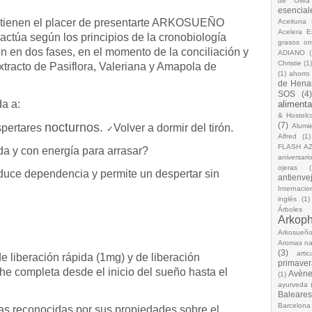
de Oliva
esencial
ienen el placer de presentarte ARKOSUEÑO
Aceituna 
Acelera 
túa según los principios de la cronobiología
grasos o
n en dos fases, en el momento de la conciliación y
ADIANO
(
Christie
(1
tracto de Pasiflora, Valeriana y Amapola de
(1)
ahorro
de Hena
SOS
(4
a a:
alimenta
& Hostelc
nocturnos.
(7)
spertares
Volver a dormir del tirón.
Alumi
✓
Alfred
(1)
FLASH A
da y con energía para arrasar?
aniversari
ojeras
(
 dependencia y permite un despertar sin
antienve
Internacio
inglés
(1)
Árboles
Arkop
Arkosueñ
Aromas na
(3)
arti
e liberación rápida (1mg) y de liberación
primaver
e completa desde el inicio del sueño hasta el
Avèn
(1)
ayurveda
Baleares
Barcelona
as reconocidas por sus propiedades sobre el