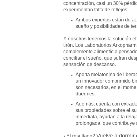
concentración, casi un 30% pérd
experimentan falta de reflejos.
Ambos expertos están de acu
sueño y posibilidades de ter
Y nosotros tenemos la solución ef
tirón. Los Laboratorios Arkoph
complemento alimenticio pensado
conciliar el sueño, que sufran de
sensación de descanso.
Aporta melatonina de liberac
un innovador comprimido bic
son necesarios, en el momen
duermes.
Además, cuenta con extracto
sus propiedades sobre el sue
inmediata, ayudan a la relaj
prolongada, que contribuye 
Vuelve a dormir 
¿El resultado?