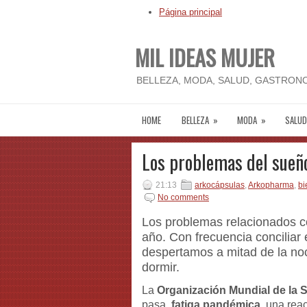
Página principal
MIL IDEAS MUJER
BELLEZA, MODA, SALUD, GASTRONO
HOME
BELLEZA
»
MODA
»
SALUD
Los problemas del sueñ
21:13
arkocápsulas
,
Arkopharma
,
bi
No comments
Los problemas relacionados c
año. Con frecuencia conciliar
despertamos a mitad de la no
dormir.
La
Organización Mundial de la 
pasa,
fatiga pandémica
, una rea