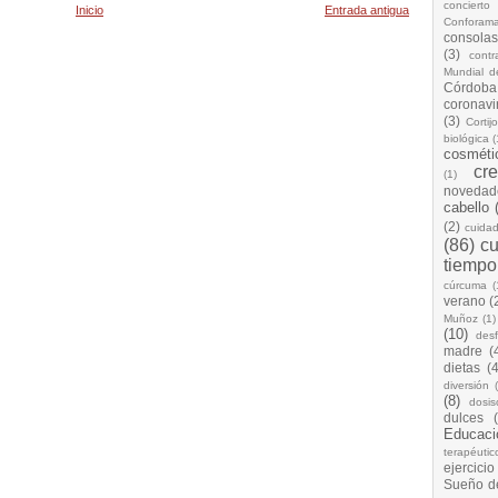
concierto
Inicio
Entrada antigua
Conforam
consolas
(3)
cont
Mundial d
Córdoba
coronavi
(3)
Cortij
biológica
(
cosméti
cr
(1)
novedad
cabello
(2)
cuida
(86)
cu
tiempo
cúrcuma
(
verano
(
Muñoz
(1)
(10)
desf
madre
(
dietas
(4
diversión
(8)
dosis
dulces
Educaci
terapéutic
ejercicio
Sueño d