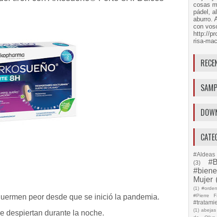
cosas má
pádel, a
aburro. 
con voso
http://
risa-mac
RECE
SAMP
DOW
CATE
#Aldeas 
#B
(3)
#biene
Mujer
(1)
#orde
duermen peor desde que se inició la pandemia.
#Pierre F
#tratami
(1)
abejas
e despiertan durante la noche.