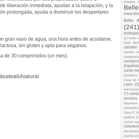
bebidas i
 de liberación inmediata, ayudan a la relajación, y la
Bell
ión prolongada, ayuda a disminuir los despertares
masculi
Better 
(241
bodegas.
un gran vaso de agua, una hora antes de acostarse.
(1)
bulos 
Café Berl
 lactosa, sin gluten y apta para veganos.
calzado
Camino d
ja de 30 comprimidos (un mes).
campeona
cansanc
Española
cardo ma
ásatealoNatural
Carrefour
Casa de 
León
(3
manzanas
(7)
centr
cerveza
deportiva
ciberdelin
Clara P. Vi
asiática
(1
cocina ve
colestero
electrónic
joyería
(1)