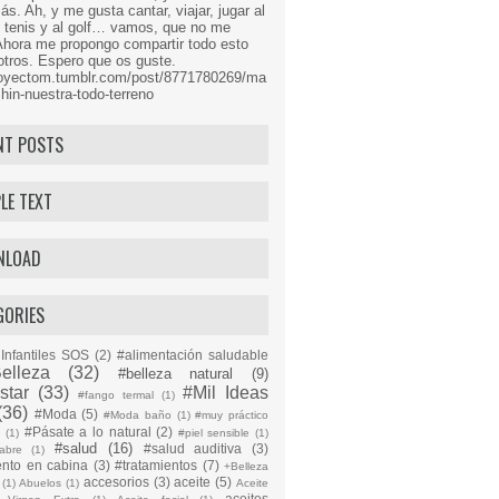
s. Ah, y me gusta cantar, viajar, jugar al
l tenis y al golf… vamos, que no me
Ahora me propongo compartir todo esto
tros. Espero que os guste.
proyectom.tumblr.com/post/8771780269/ma
hin-nuestra-todo-terreno
NT POSTS
LE TEXT
NLOAD
GORIES
Infantiles SOS
(2)
#alimentación saludable
elleza
(32)
#belleza natural
(9)
star
(33)
#Mil Ideas
#fango termal
(1)
(36)
#Moda
(5)
#Moda baño
(1)
#muy práctico
#Pásate a lo natural
(2)
n
(1)
#piel sensible
(1)
#salud
(16)
#salud auditiva
(3)
abre
(1)
ento en cabina
(3)
#tratamientos
(7)
+Belleza
accesorios
(3)
aceite
(5)
(1)
Abuelos
(1)
Aceite
aceites