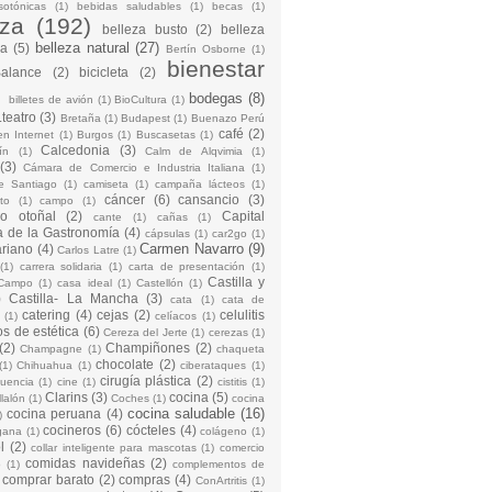
sotónicas
(1)
bebidas saludables
(1)
becas
(1)
eza
(192)
belleza busto
(2)
belleza
belleza natural
(27)
na
(5)
Bertín Osborne
(1)
bienestar
Balance
(2)
bicicleta
(2)
)
bodegas
(8)
billetes de avión
(1)
BioCultura
(1)
teatro
(3)
Bretaña
(1)
Budapest
(1)
Buenazo Perú
café
(2)
en Internet
(1)
Burgos
(1)
Buscasetas
(1)
Calcedonia
(3)
ín
(1)
Calm de Alqvimia
(1)
(3)
Cámara de Comercio e Industria Italiana
(1)
e Santiago
(1)
camiseta
(1)
campaña lácteos
(1)
cáncer
(6)
cansancio
(3)
to
(1)
campo
(1)
io otoñal
(2)
Capital
cante
(1)
cañas
(1)
 de la Gastronomía
(4)
cápsulas
(1)
car2go
(1)
Carmen Navarro
(9)
riano
(4)
Carlos Latre
(1)
(1)
carrera solidaria
(1)
carta de presentación
(1)
Castilla y
Campo
(1)
casa ideal
(1)
Castellón
(1)
)
Castilla- La Mancha
(3)
cata
(1)
cata de
catering
(4)
cejas
(2)
celulitis
(1)
celíacos
(1)
os de estética
(6)
Cereza del Jerte
(1)
cerezas
(1)
(2)
Champiñones
(2)
Champagne
(1)
chaqueta
chocolate
(2)
(1)
Chihuahua
(1)
ciberataques
(1)
cirugía plástica
(2)
cuencia
(1)
cine
(1)
cistitis
(1)
Clarins
(3)
cocina
(5)
llalón
(1)
Coches
(1)
cocina
cocina saludable
(16)
cocina peruana
(4)
)
cocineros
(6)
cócteles
(4)
gana
(1)
colágeno
(1)
l
(2)
collar inteligente para mascotas
(1)
comercio
comidas navideñas
(2)
o
(1)
complementos de
comprar barato
(2)
compras
(4)
ConArtritis
(1)