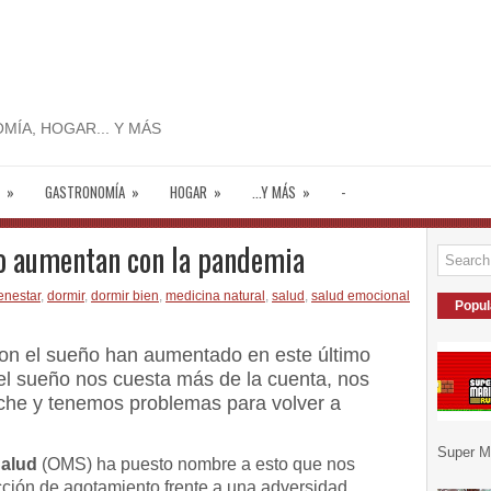
MÍA, HOGAR... Y MÁS
»
GASTRONOMÍA
»
HOGAR
»
...Y MÁS
»
-
o aumentan con la pandemia
enestar
,
dormir
,
dormir bien
,
medicina natural
,
salud
,
salud emocional
Popul
on el sueño han aumentado en este último
 el sueño nos cuesta más de la cuenta, nos
che y tenemos problemas para volver a
Super Ma
Salud
(OMS) ha puesto nombre a esto que nos
cción de agotamiento frente a una adversidad