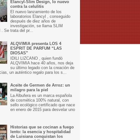
Elancyl-Slim Design, lo nuevo
contra la celulitis
El nuevo lanzamiento de los
laboratorios Elancyl , conseguido
después de diez años de
investigación, se llama SLIM
 Se trata del pr...
ALQVIMIA presenta LOS 4
ESPRIT DE PARFUM “LAS
DIOSAS”
IDILI LIZCANO , quien fundó
ALQVIMIA hace 40 años, nos deja
su último legado con la creación de
cias, un auténtico regalo para los s...
Aceite de Germen de Arroz: un
milagro para la piel
La Albufera es un marca española
de cosmética 100% natural, con
sello ecológico certificado que nace
en enero de 2015 para desvelar uno
Historias que se cocinan a fuego
lento: la esencia y hospitalidad
de Luisiana conquistan los