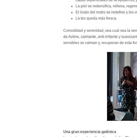
capas superficiales de la epidermis, 
La piel se redensifica, rellena, regene
El óvalo del rostro se redefine y los
La tez queda más fresca.
Comodidad y serenidad, sea cual sea la sensi
de Avène, calmante, anti-irritante y suavizant
sensibles se calman y, recuperan de esta for
Una gran experiencia galénica