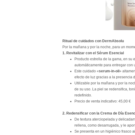
Ritual de cuidados con DermAbsolu
Por la mañana y por la noche, para un mom
1. Revitalizar con el Sérum Esencial
Producto estrella de la gama, en su 
automáticamente para entregar con una
Este cuidado «
serum-in-oil
» altamen
efecto de luz gracias a la presencia 
Utilizable por la mañana y por la no
de su uso. La piel se redensifica, ton
redefinido.
Precio de venta indicativo: 45,00 €
2. Redensificar con la Crema de Día Esenc
De textura aterciopelada y delicadam
rellena, como desarrugada, y le apor
Se presenta en un higiénico frasco ai