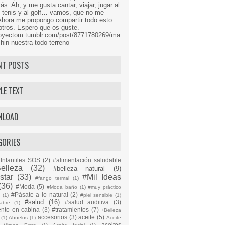
s. Ah, y me gusta cantar, viajar, jugar al
l tenis y al golf… vamos, que no me
Ahora me propongo compartir todo esto
tros. Espero que os guste.
proyectom.tumblr.com/post/8771780269/ma
hin-nuestra-todo-terreno
NT POSTS
LE TEXT
NLOAD
GORIES
Infantiles SOS
(2)
#alimentación saludable
elleza
(32)
#belleza natural
(9)
star
(33)
#Mil Ideas
#fango termal
(1)
(36)
#Moda
(5)
#Moda baño
(1)
#muy práctico
#Pásate a lo natural
(2)
n
(1)
#piel sensible
(1)
#salud
(16)
#salud auditiva
(3)
abre
(1)
ento en cabina
(3)
#tratamientos
(7)
+Belleza
accesorios
(3)
aceite
(5)
(1)
Abuelos
(1)
Aceite
aceites