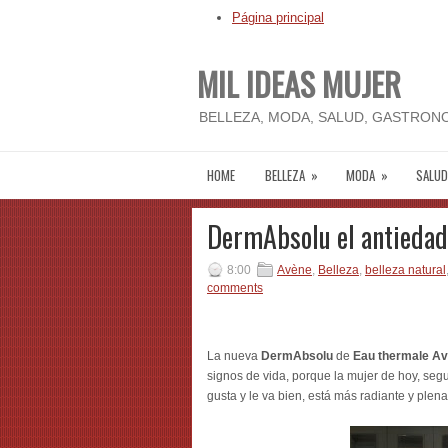
Página principal
MIL IDEAS MUJER
BELLEZA, MODA, SALUD, GASTRONO
HOME
BELLEZA
»
MODA
»
SALUD
DermAbsolu el antiedad 
8:00
Avène
,
Belleza
,
belleza natural
comments
La nueva
DermAbsolu
de
Eau thermale A
signos de vida, porque la mujer de hoy, segu
gusta y le va bien, está más radiante y plena