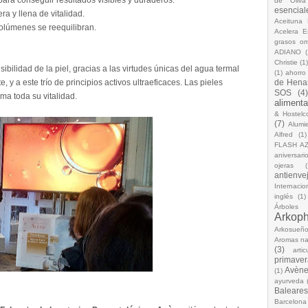
para conseguir resultados visibles y duraderos.
de Oliva
esencial
ra y llena de vitalidad.
Aceituna 
 volúmenes se reequilibran.
Acelera 
grasos o
ADIANO
(
Christie
(1
bilidad de la piel, gracias a las virtudes únicas del agua termal
(1)
ahorro
e, y a este trío de principios activos ultraeficaces. Las pieles
de Hena
SOS
(4
ma toda su vitalidad.
alimenta
& Hostelc
(7)
Alumi
Alfred
(1)
FLASH A
aniversari
ojeras
(
antienve
Internacio
inglés
(1)
Árboles
Arkop
Arkosueñ
Aromas na
(3)
arti
primaver
Avèn
(1)
ayurveda
Baleares
Barcelona