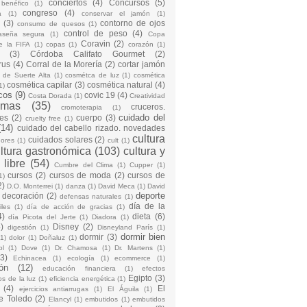
conciertos
(4)
Concursos
(5)
 benéfico
(1)
congreso
(4)
a
(1)
conservar el jamón
(1)
(3)
contorno de ojos
consumo de quesos
(1)
control de peso
(4)
raseña segura
(1)
Copa
Coravin
(2)
e la FIFA
(1)
copas
(1)
corazón
(1)
(3)
Córdoba Califato Gourmet
(2)
rus
(4)
Corral de la Morería
(2)
cortar jamón
o de Suerte Alta
(1)
cosmétca de luz
(1)
cosmética
cosmética capilar
(3)
cosmética natural
(4)
1)
cos
(9)
covic 19
(4)
Costa Dorada
(1)
Creatividad
emas
(35)
cruceros.
cromoterapia
(1)
cuidado del
es
(2)
cuerpo
(3)
cruelty free
(1)
(14)
cuidado del cabello rizado. novedades
cultura
cuidados solares
(2)
dores
(1)
cult
(1)
ltura gastronómica
(103)
cultura y
 libre
(54)
Cumbre del Clima
(1)
Cupper
(1)
cursos
(2)
cursos de moda
(2)
cursos de
1)
2)
D.O. Monterrei
(1)
danza
(1)
David Meca
(1)
David
deporte
decoración
(2)
defensas naturales
(1)
día de la
iles
(1)
día de acción de gracias
(1)
4)
dieta
(6)
día Picota del Jerte
(1)
Diadora
(1)
)
Disney
(2)
digestión
(1)
Disneyland París
(1)
dormir bien
dormir
(3)
(1)
dolor
(1)
Doñaluz
(1)
ol
(1)
Dove
(1)
Dr. Chamosa
(1)
Dr. Martens
(1)
(3)
Echinacea
(1)
ecología
(1)
ecommerce
(1)
ón
(12)
educación financiera
(1)
efectos
Egipto
(3)
os de la luz
(1)
eficiencia energética
(1)
(4)
El
ejercicios antiarrugas
(1)
El Águila
(1)
e Toledo
(2)
Elancyl
(1)
embutidos
(1)
embutidos