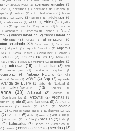
 Virgen Extra
(1)
Aceite facial
(1)
es
(6)
aceiteses enciales
(3)
aceites Hejul
(1)
Fest
(1)
aceitunas
(1)
Aceitunas de España
(1)
España
(1)
acidez
(1)
ácido hialurónico
(1)
ácidos
acné
(2)
adelgazar
(6)
mega-3
(1)
actores
(1)
África
(3)
1)
adolescentes
(1)
AECC
(1)
Agatha
)
agua
(1)
agua micelar
(1)
Aguinamar
(1)
Ahorramás
Alcalá
(1)
alcachofa
(1)
Alcachofa de España
(1)
res
(2)
aldeas infantiles
(2)
Aldeas Infantiles
)
Alergias
(2)
alimentación
(6)
Alhaja
(1)
ción saludable
(30)
Alimentaria
(1)
Alimentaria
Alqvimia
o
(1)
alopecia
(1)
alopecia femenina
(1)
erMD
(1)
Álvaro Linares
(1)
Alzhéimer
(1)
Amaia y
Amiibo
(3)
amores tóxicos
(2)
AMPOULE
animales
(2)
Z
(1)
Andrés Barrios
(1)
ANFEVI
(1)
anti-edad
(18)
anti-manchas
(3)
o
(1)
anti-
1)
antiarrugas
(1)
anticaída capilar
(1)
jecimiento
(4)
Antonio Najarro
(2)
Año
AOVE
(4)
App
(2)
nal del Vidrio
(1)
aprender
Aranda de Duero
(2)
árbol de Navidad
(1)
arkocápsulas
(10)
(1)
Arkoflex
(1)
harma
(33)
Arkoreal
(2)
Arkosol
(1)
Arkovital
(2)
Aromas
(3)
o Dormigummies
(1)
arte
(5)
arte flamenco
(5)
Artesanía
turales
(1)
astenia
culaciones
(1)
Artritis
(1)
ASICI
(1)
al
(2)
Authentic Italian Table
(1)
autónomos
(1)
AVE
e
(2)
aventura
(5)
Ávila
(1)
avión
(1)
AXGATUR
(1)
bacalao
(2)
(1)
Azaconsa
(1)
azafrán
(1)
baile
(1)
(5)
balnearios
(3)
Banco de Alimentos
(1)
bebidas
(13)
beber
(2)
bebés
(2)
(1)
Bares
(1)