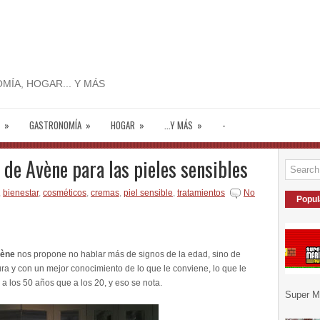
MÍA, HOGAR... Y MÁS
»
GASTRONOMÍA
»
HOGAR
»
...Y MÁS
»
-
de Avène para las pieles sensibles
,
bienestar
,
cosméticos
,
cremas
,
piel sensible
,
tratamientos
No
Popul
vène
nos propone no hablar más de signos de la edad, sino de
ra y con un mejor conocimiento de lo que le conviene, lo que le
 a los 50 años que a los 20, y eso se nota.
Super Ma