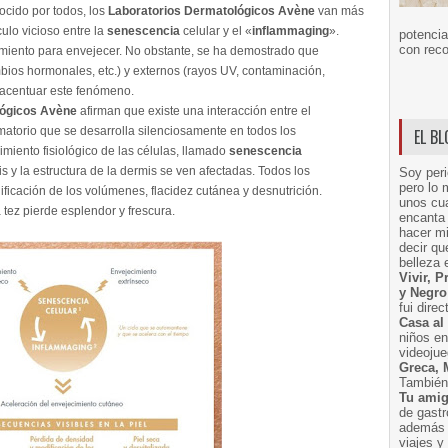
ocido por todos, los
Laboratorios DermatoIógicos Avène
van más
ulo vicioso entre la
senescencia
celular y el «
inflammaging
».
potencia
con reco
iento para envejecer. No obstante, se ha demostrado que
mbios hormonales, etc.) y externos (rayos UV, contaminación,
n acentuar este fenómeno.
Iógicos Avène
afirman que existe una interacción entre el
matorio que se desarrolla silenciosamente en todos los
EL B
cimiento fisioIógico de las células, llamado
senescencia
 y la estructura de la dermis se ven afectadas. Todos los
Soy peri
pero lo 
ificación de los volúmenes, flacidez cutánea y desnutrición.
unos cua
la tez pierde esplendor y frescura.
encanta 
hacer m
decir q
belleza 
Vivir, 
y Negro
fui dire
Casa al
niños e
videoju
Greca, 
También 
Tu amig
de gast
además 
viajes 