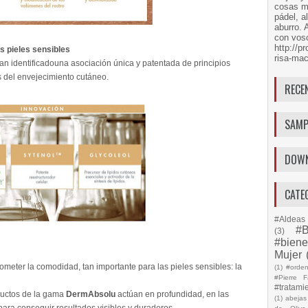
cosas má
pádel, a
aburro. 
con voso
http://
s pieles sensibles
risa-mac
an identificadouna asociación única y patentada de principios
es del envejecimiento cutáneo.
RECE
SAMP
DOW
CATE
#Aldeas 
#B
(3)
#biene
Mujer
ometer la comodidad, tan importante para las pieles sensibles: la
(1)
#orde
#Pierre F
#tratami
ductos de la gama
DermAbsolu
actúan en profundidad, en las
(1)
abejas