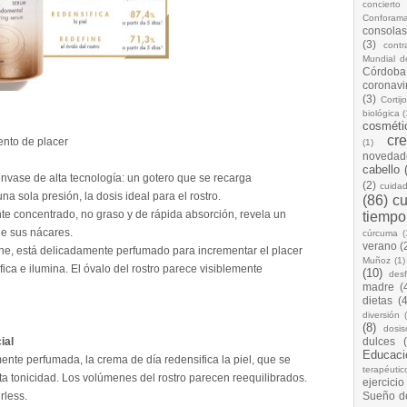
concierto
Conforam
consolas
(3)
cont
Mundial d
Córdoba
coronavi
(3)
Cortij
biológica
(
cosméti
cr
ento de placer
(1)
novedad
cabello
envase de alta tecnología: un gotero que se recarga
(2)
cuida
 sola presión, la dosis ideal para el rostro.
(86)
cu
te concentrado, no graso y de rápida absorción, revela un
tiempo
de sus nácares.
cúrcuma
(
verano
(
che, está delicadamente perfumado para incrementar el placer
Muñoz
(1)
ifica e ilumina. El óvalo del rostro parece visiblemente
(10)
desf
madre
(
dietas
(4
diversión
(8)
dosis
ial
dulces
Educaci
ente perfumada, la crema de día redensifica la piel, que se
terapéutic
ta tonicidad. Los volúmenes del rostro parecen reequilibrados.
ejercicio
rless.
Sueño d