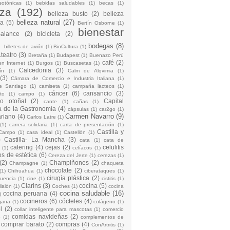
sotónicas
(1)
bebidas saludables
(1)
becas
(1)
eza
(192)
belleza busto
(2)
belleza
belleza natural
(27)
na
(5)
Bertín Osborne
(1)
bienestar
Balance
(2)
bicicleta
(2)
)
bodegas
(8)
billetes de avión
(1)
BioCultura
(1)
teatro
(3)
Bretaña
(1)
Budapest
(1)
Buenazo Perú
café
(2)
en Internet
(1)
Burgos
(1)
Buscasetas
(1)
Calcedonia
(3)
ín
(1)
Calm de Alqvimia
(1)
(3)
Cámara de Comercio e Industria Italiana
(1)
e Santiago
(1)
camiseta
(1)
campaña lácteos
(1)
cáncer
(6)
cansancio
(3)
to
(1)
campo
(1)
io otoñal
(2)
Capital
cante
(1)
cañas
(1)
 de la Gastronomía
(4)
cápsulas
(1)
car2go
(1)
Carmen Navarro
(9)
riano
(4)
Carlos Latre
(1)
(1)
carrera solidaria
(1)
carta de presentación
(1)
Castilla y
Campo
(1)
casa ideal
(1)
Castellón
(1)
)
Castilla- La Mancha
(3)
cata
(1)
cata de
catering
(4)
cejas
(2)
celulitis
(1)
celíacos
(1)
os de estética
(6)
Cereza del Jerte
(1)
cerezas
(1)
(2)
Champiñones
(2)
Champagne
(1)
chaqueta
chocolate
(2)
(1)
Chihuahua
(1)
ciberataques
(1)
cirugía plástica
(2)
cuencia
(1)
cine
(1)
cistitis
(1)
Clarins
(3)
cocina
(5)
llalón
(1)
Coches
(1)
cocina
cocina saludable
(16)
cocina peruana
(4)
)
cocineros
(6)
cócteles
(4)
gana
(1)
colágeno
(1)
l
(2)
collar inteligente para mascotas
(1)
comercio
comidas navideñas
(2)
o
(1)
complementos de
comprar barato
(2)
compras
(4)
ConArtritis
(1)