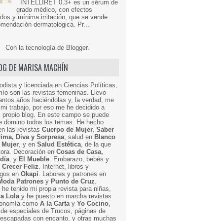
INTELLIRET 0,3+ es un sérum de
grado médico, con efectos
dos y mínima irritación, que se vende
mendación dermatológica. Pr...
Con la tecnología de
Blogger
.
LOG DE MARISA MACHÍN
odista y licenciada en Ciencias Políticas,
mío son las revistas femeninas. Llevo
ntos años haciéndolas y, la verdad, me
mi trabajo, por eso me he decidido a
i propio blog. En este campo se puede
ue domino todos los temas. He hecho
en las revistas
Cuerpo de Mujer, Saber
Prima, Diva y Sorpresa
; salud en
Blanco
 Mujer
, y en
Salud Estética
, de la que
ctora. Decoración en
Cosas de Casa,
 día
, y
El Mueble
. Embarazo, bebés y
n
Crecer Feliz
. Internet, libros y
egos en
Okapi
. Labores y patrones en
Moda Patrones
y
Punto de Cruz
.
he tenido mi propia revista para niñas,
a Lola
y he puesto en marcha revistas
ronomía como
A la Carta
y
Yo Cocino
,
de especiales de Trucos, páginas de
y escapadas con encanto, y otras muchas