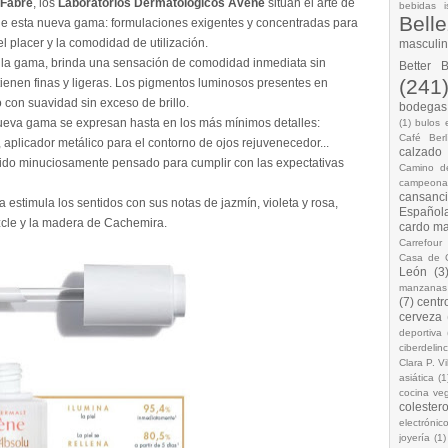
 Fabre
, los
Laboratorios Dermatológicos Avène
sitúan el arte de
bebidas i
Bell
 de esta nueva gama: formulaciones exigentes y concentradas para
 placer y la comodidad de utilización.
masculi
da la gama, brinda una sensación de comodidad inmediata sin
Better 
(241
ienen finas y ligeras. Los pigmentos luminosos presentes en
o con suavidad sin exceso de brillo.
bodegas.
 nueva gama se expresan hasta en los más mínimos detalles:
(1)
bulos 
Café Berl
plicador metálico para el contorno de ojos rejuvenecedor...
calzado
 sido minuciosamente pensado para cumplir con las expectativas
Camino d
campeona
cansanc
a estimula los sentidos con sus notas de jazmín, violeta y rosa,
Española
zcle y la madera de Cachemira.
cardo ma
Carrefour
Casa de 
León
(3
manzanas
(7)
centr
cerveza
deportiva
ciberdelin
Clara P. Vi
asiática
(1
cocina ve
colestero
electrónic
joyería
(1)