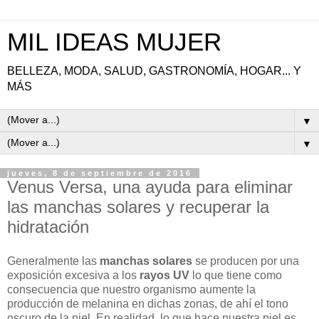
MIL IDEAS MUJER
BELLEZA, MODA, SALUD, GASTRONOMÍA, HOGAR... Y
MÁS
▼
▼
jueves, 8 de septiembre de 2016
Venus Versa, una ayuda para eliminar
las manchas solares y recuperar la
hidratación
Generalmente las
manchas solares
se producen por una
exposición excesiva a los
rayos UV
lo que tiene como
consecuencia que nuestro organismo aumente la
producción de melanina en dichas zonas, de ahí el tono
oscuro de la piel. En realidad, lo que hace nuestra piel es