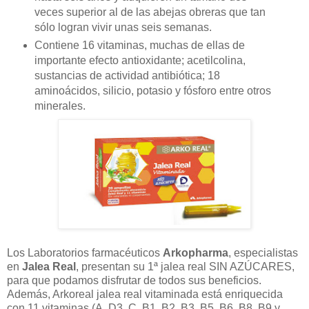
veces superior al de las abejas obreras que tan
sólo logran vivir unas seis semanas.
Contiene 16 vitaminas, muchas de ellas de
importante efecto antioxidante; acetilcolina,
sustancias de actividad antibiótica; 18
aminoácidos, silicio, potasio y fósforo entre otros
minerales.
Los Laboratorios farmacéuticos
Arkopharma
, especialistas
en
Jalea Real
, presentan su 1ª jalea real SIN AZÚCARES,
para que podamos disfrutar de todos sus beneficios.
Además, Arkoreal jalea real vitaminada está enriquecida
con 11 vitaminas (A, D3, C, B1, B2, B3, B5, B6, B8, B9 y