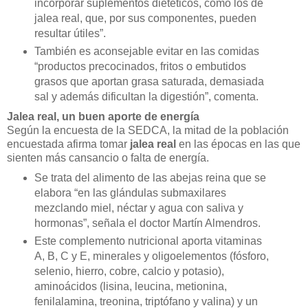
incorporar suplementos dietéticos, como los de
jalea real, que, por sus componentes, pueden
resultar útiles”.
También es aconsejable evitar en las comidas
“productos precocinados, fritos o embutidos
grasos que aportan grasa saturada, demasiada
sal y además dificultan la digestión”, comenta.
Jalea real, un buen aporte de energía
Según la encuesta de la SEDCA, la mitad de la población
encuestada afirma tomar
jalea real
en las épocas en las que
sienten más cansancio o falta de energía.
Se trata del alimento de las abejas reina que se
elabora “en las glándulas submaxilares
mezclando miel, néctar y agua con saliva y
hormonas”, señala el doctor Martín Almendros.
Este complemento nutricional aporta vitaminas
A, B, C y E, minerales y oligoelementos (fósforo,
selenio, hierro, cobre, calcio y potasio),
aminoácidos (lisina, leucina, metionina,
fenilalamina, treonina, triptófano y valina) y un