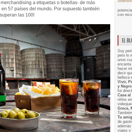
 merchandising a etiquetas o botellas- de más
 en 57 países del mundo. Por supuesto también
potencia
 superan las 100!
con reco
EL B
Soy peri
pero lo 
unos cua
encanta 
hacer m
decir q
belleza 
Vivir, 
y Negro
fui dire
Casa al
niños e
videoju
Greca, 
También 
Tu amig
de gast
además 
viajes 