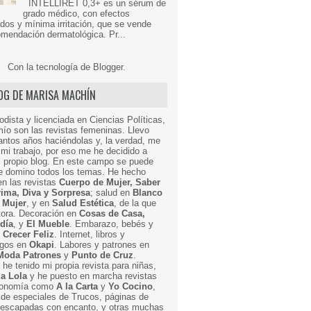
INTELLIRET 0,3+ es un sérum de
grado médico, con efectos
dos y mínima irritación, que se vende
mendación dermatológica. Pr...
Con la tecnología de
Blogger
.
LOG DE MARISA MACHÍN
odista y licenciada en Ciencias Políticas,
mío son las revistas femeninas. Llevo
ntos años haciéndolas y, la verdad, me
mi trabajo, por eso me he decidido a
i propio blog. En este campo se puede
ue domino todos los temas. He hecho
en las revistas
Cuerpo de Mujer, Saber
Prima, Diva y Sorpresa
; salud en
Blanco
 Mujer
, y en
Salud Estética
, de la que
ctora. Decoración en
Cosas de Casa,
 día
, y
El Mueble
. Embarazo, bebés y
n
Crecer Feliz
. Internet, libros y
egos en
Okapi
. Labores y patrones en
Moda Patrones
y
Punto de Cruz
.
he tenido mi propia revista para niñas,
a Lola
y he puesto en marcha revistas
ronomía como
A la Carta
y
Yo Cocino
,
de especiales de Trucos, páginas de
y escapadas con encanto, y otras muchas