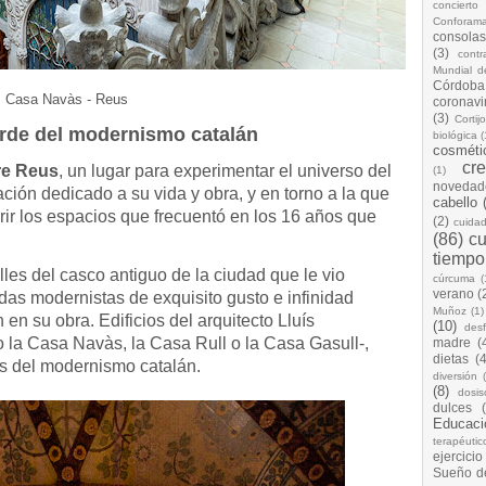
concierto
Conforam
consolas
(3)
cont
Mundial d
Córdoba
Casa Navàs - Reus
coronavi
(3)
Cortij
arde del modernismo catalán
biológica
(
cosméti
cr
re Reus
, un lugar para experimentar el universo del
(1)
novedad
tación dedicado a su vida y obra, y en torno a la que
cabello
ir los espacios que frecuentó en los 16 años que
(2)
cuida
(86)
cu
tiempo
les del casco antiguo de la ciudad que le vio
cúrcuma
(
verano
(
das modernistas de exquisito gusto e infinidad
Muñoz
(1)
 en su obra. Edificios del arquitecto Lluís
(10)
desf
la Casa Navàs, la Casa Rull o la Casa Gasull-,
madre
(
dietas
(4
s del modernismo catalán.
diversión
(8)
dosis
dulces
Educaci
terapéutic
ejercicio
Sueño d