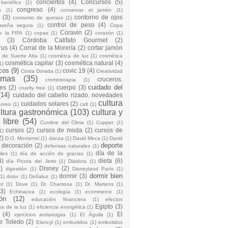
conciertos
(4)
Concursos
(5)
 benéfico
(1)
congreso
(4)
a
(1)
conservar el jamón
(1)
(3)
contorno de ojos
consumo de quesos
(1)
control de peso
(4)
raseña segura
(1)
Copa
Coravin
(2)
e la FIFA
(1)
copas
(1)
corazón
(1)
(3)
Córdoba Califato Gourmet
(2)
rus
(4)
Corral de la Morería
(2)
cortar jamón
o de Suerte Alta
(1)
cosmétca de luz
(1)
cosmética
cosmética capilar
(3)
cosmética natural
(4)
1)
cos
(9)
covic 19
(4)
Costa Dorada
(1)
Creatividad
emas
(35)
cruceros.
cromoterapia
(1)
cuidado del
es
(2)
cuerpo
(3)
cruelty free
(1)
(14)
cuidado del cabello rizado. novedades
cultura
cuidados solares
(2)
dores
(1)
cult
(1)
ltura gastronómica
(103)
cultura y
 libre
(54)
Cumbre del Clima
(1)
Cupper
(1)
cursos
(2)
cursos de moda
(2)
cursos de
1)
2)
D.O. Monterrei
(1)
danza
(1)
David Meca
(1)
David
deporte
decoración
(2)
defensas naturales
(1)
día de la
iles
(1)
día de acción de gracias
(1)
4)
dieta
(6)
día Picota del Jerte
(1)
Diadora
(1)
)
Disney
(2)
digestión
(1)
Disneyland París
(1)
dormir bien
dormir
(3)
(1)
dolor
(1)
Doñaluz
(1)
ol
(1)
Dove
(1)
Dr. Chamosa
(1)
Dr. Martens
(1)
(3)
Echinacea
(1)
ecología
(1)
ecommerce
(1)
ón
(12)
educación financiera
(1)
efectos
Egipto
(3)
os de la luz
(1)
eficiencia energética
(1)
(4)
El
ejercicios antiarrugas
(1)
El Águila
(1)
e Toledo
(2)
Elancyl
(1)
embutidos
(1)
embutidos