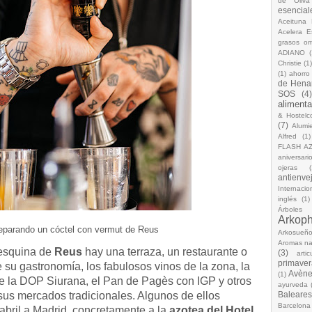
de Oliva
esencial
Aceituna 
Acelera 
grasos o
ADIANO
(
Christie
(1
(1)
ahorro
de Hena
SOS
(4
alimenta
& Hostelc
(7)
Alumi
Alfred
(1)
FLASH A
aniversari
ojeras
(
antienve
Internacio
inglés
(1)
Árboles
Arkop
eparando un cóctel con vermut de Reus
Arkosueñ
Aromas na
 esquina de
Reus
hay una terraza, un restaurante o
(3)
arti
primaver
 su gastronomía, los fabulosos vinos de la zona, la
Avèn
(1)
e la DOP Siurana, el Pan de Pagès con IGP y otros
ayurveda
us mercados tradicionales. Algunos de ellos
Baleares
Barcelona
abril a Madrid, concretamente a la
azotea del Hotel