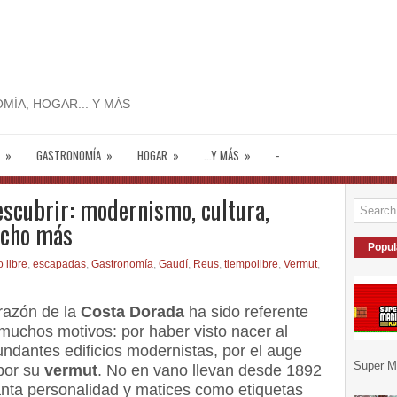
MÍA, HOGAR... Y MÁS
»
GASTRONOMÍA
»
HOGAR
»
...Y MÁS
»
-
escubrir: modernismo, cultura,
ucho más
Popul
o libre
,
escapadas
,
Gastronomía
,
Gaudí
,
Reus
,
tiempolibre
,
Vermut
,
orazón de la
Costa Dorada
ha sido referente
 muchos motivos: por haber visto nacer al
undantes edificios modernistas, por el auge
Super Ma
 por su
vermut
. No en vano llevan desde 1892
anta personalidad y matices como etiquetas