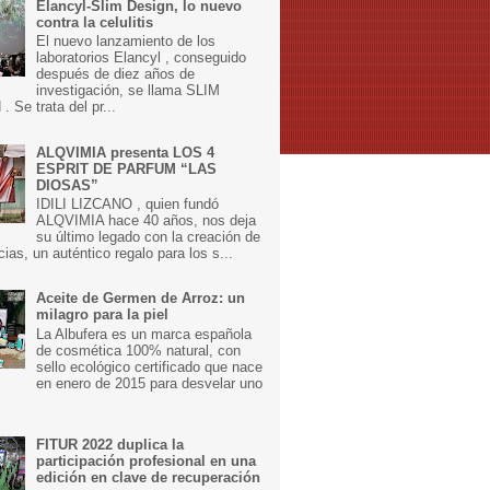
Elancyl-Slim Design, lo nuevo
contra la celulitis
El nuevo lanzamiento de los
laboratorios Elancyl , conseguido
después de diez años de
investigación, se llama SLIM
 Se trata del pr...
ALQVIMIA presenta LOS 4
ESPRIT DE PARFUM “LAS
DIOSAS”
IDILI LIZCANO , quien fundó
ALQVIMIA hace 40 años, nos deja
su último legado con la creación de
cias, un auténtico regalo para los s...
Aceite de Germen de Arroz: un
milagro para la piel
La Albufera es un marca española
de cosmética 100% natural, con
sello ecológico certificado que nace
en enero de 2015 para desvelar uno
FITUR 2022 duplica la
participación profesional en una
edición en clave de recuperación