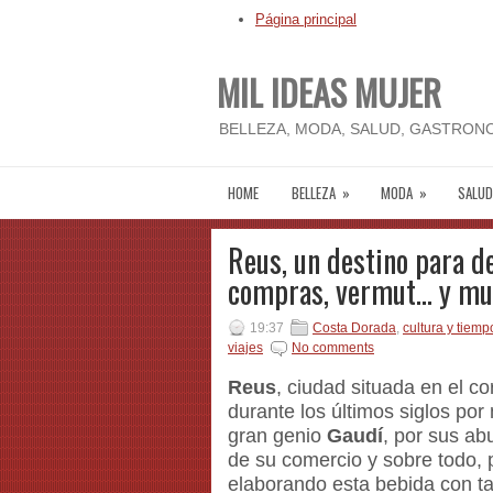
Página principal
MIL IDEAS MUJER
BELLEZA, MODA, SALUD, GASTRONO
HOME
BELLEZA
»
MODA
»
SALUD
Reus, un destino para d
compras, vermut... y m
19:37
Costa Dorada
,
cultura y tiemp
viajes
No comments
Reus
, ciudad situada en el c
durante los últimos siglos por
gran genio
Gaudí
, por sus ab
de su comercio y sobre todo,
elaborando esta bebida con t