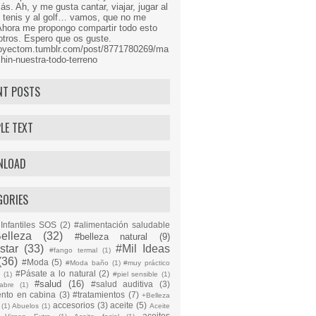
s. Ah, y me gusta cantar, viajar, jugar al
l tenis y al golf… vamos, que no me
Ahora me propongo compartir todo esto
tros. Espero que os guste.
proyectom.tumblr.com/post/8771780269/ma
hin-nuestra-todo-terreno
NT POSTS
LE TEXT
NLOAD
GORIES
Infantiles SOS
(2)
#alimentación saludable
elleza
(32)
#belleza natural
(9)
star
(33)
#Mil Ideas
#fango termal
(1)
(36)
#Moda
(5)
#Moda baño
(1)
#muy práctico
#Pásate a lo natural
(2)
n
(1)
#piel sensible
(1)
#salud
(16)
#salud auditiva
(3)
abre
(1)
ento en cabina
(3)
#tratamientos
(7)
+Belleza
accesorios
(3)
aceite
(5)
(1)
Abuelos
(1)
Aceite
aceites