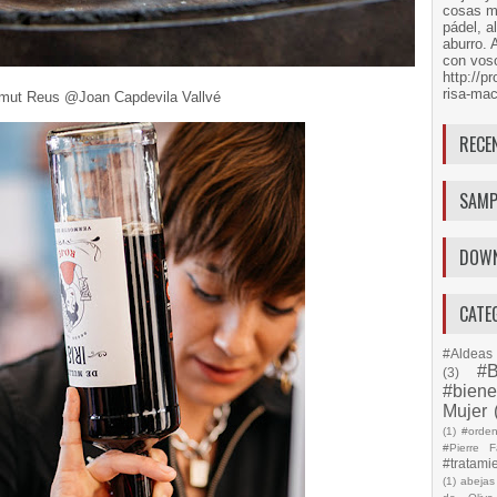
cosas má
pádel, a
aburro. 
con voso
http://
risa-mac
mut Reus @Joan Capdevila Vallvé
RECE
SAMP
DOW
CATE
#Aldeas 
#B
(3)
#biene
Mujer
(1)
#orde
#Pierre F
#tratami
(1)
abejas