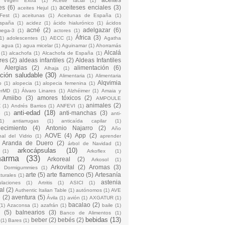
 Virgen Extra
(1)
Aceite facial
(1)
es
(6)
aceiteses enciales
(3)
aceites Hejul
(1)
Fest
(1)
aceitunas
(1)
Aceitunas de España
(1)
España
(1)
acidez
(1)
ácido hialurónico
(1)
ácidos
acné
(2)
adelgazar
(6)
mega-3
(1)
actores
(1)
África
(3)
1)
adolescentes
(1)
AECC
(1)
Agatha
)
agua
(1)
agua micelar
(1)
Aguinamar
(1)
Ahorramás
Alcalá
(1)
alcachofa
(1)
Alcachofa de España
(1)
res
(2)
aldeas infantiles
(2)
Aldeas Infantiles
)
Alergias
(2)
alimentación
(6)
Alhaja
(1)
ción saludable
(30)
Alimentaria
(1)
Alimentaria
Alqvimia
o
(1)
alopecia
(1)
alopecia femenina
(1)
erMD
(1)
Álvaro Linares
(1)
Alzhéimer
(1)
Amaia y
Amiibo
(3)
amores tóxicos
(2)
AMPOULE
animales
(2)
Z
(1)
Andrés Barrios
(1)
ANFEVI
(1)
anti-edad
(18)
anti-manchas
(3)
o
(1)
anti-
1)
antiarrugas
(1)
anticaída capilar
(1)
jecimiento
(4)
Antonio Najarro
(2)
Año
AOVE
(4)
App
(2)
nal del Vidrio
(1)
aprender
Aranda de Duero
(2)
árbol de Navidad
(1)
arkocápsulas
(10)
(1)
Arkoflex
(1)
harma
(33)
Arkoreal
(2)
Arkosol
(1)
Arkovital
(2)
Aromas
(3)
o Dormigummies
(1)
arte
(5)
arte flamenco
(5)
Artesanía
turales
(1)
astenia
culaciones
(1)
Artritis
(1)
ASICI
(1)
al
(2)
Authentic Italian Table
(1)
autónomos
(1)
AVE
e
(2)
aventura
(5)
Ávila
(1)
avión
(1)
AXGATUR
(1)
bacalao
(2)
(1)
Azaconsa
(1)
azafrán
(1)
baile
(1)
(5)
balnearios
(3)
Banco de Alimentos
(1)
bebidas
(13)
beber
(2)
bebés
(2)
(1)
Bares
(1)