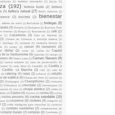
sotónicas
(1)
bebidas saludables
(1)
becas
(1)
eza
(192)
belleza busto
(2)
belleza
belleza natural
(27)
na
(5)
Bertín Osborne
(1)
bienestar
Balance
(2)
bicicleta
(2)
)
bodegas
(8)
billetes de avión
(1)
BioCultura
(1)
teatro
(3)
Bretaña
(1)
Budapest
(1)
Buenazo Perú
café
(2)
en Internet
(1)
Burgos
(1)
Buscasetas
(1)
Calcedonia
(3)
ín
(1)
Calm de Alqvimia
(1)
(3)
Cámara de Comercio e Industria Italiana
(1)
e Santiago
(1)
camiseta
(1)
campaña lácteos
(1)
cáncer
(6)
cansancio
(3)
to
(1)
campo
(1)
io otoñal
(2)
Capital
cante
(1)
cañas
(1)
 de la Gastronomía
(4)
cápsulas
(1)
car2go
(1)
Carmen Navarro
(9)
riano
(4)
Carlos Latre
(1)
(1)
carrera solidaria
(1)
carta de presentación
(1)
Castilla y
Campo
(1)
casa ideal
(1)
Castellón
(1)
)
Castilla- La Mancha
(3)
cata
(1)
cata de
catering
(4)
cejas
(2)
celulitis
(1)
celíacos
(1)
os de estética
(6)
Cereza del Jerte
(1)
cerezas
(1)
(2)
Champiñones
(2)
Champagne
(1)
chaqueta
chocolate
(2)
(1)
Chihuahua
(1)
ciberataques
(1)
cirugía plástica
(2)
cuencia
(1)
cine
(1)
cistitis
(1)
Clarins
(3)
cocina
(5)
llalón
(1)
Coches
(1)
cocina
cocina saludable
(16)
cocina peruana
(4)
)
cocineros
(6)
cócteles
(4)
gana
(1)
colágeno
(1)
l
(2)
collar inteligente para mascotas
(1)
comercio
comidas navideñas
(2)
o
(1)
complementos de
comprar barato
(2)
compras
(4)
ConArtritis
(1)