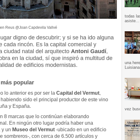
todas la
asiste...
en Reus @Joan Capdevila Vallvé
lugar digno de descubrir; y si se ha ido alguna
e cada rincón. Es la capital comercial y
la ciudad natal del arquitecto
Antoni Gaudí
,
ra en la ciudad, sí que inspiró a multitud de
una here
alidad de edificios modernistas.
Luisiana
 más popular
o lo anterior es por ser la
Capital del Vermut
,
abiendo sido el principal productor de este vino
uña y España.
vez bus
an 8 marcas que lo continúan elaborando
nal. En ningún otro lugar podría haber una
a y un
Museo del Vermut
-ubicado en un edificio
e sombreros-, con cerca de 6.500 artículos y