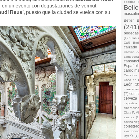
bebidas i
r en un evento con degustaciones de vermut,
Bell
audí Reus’
, puesto que la ciudad se vuelca con su
masculi
Better 
(241
bodegas.
(1)
bulos 
Café Berl
calzado
Camino d
campeona
cansanc
Española
cardo ma
Carrefour
Casa de 
León
(3
manzanas
(7)
centr
cerveza
deportiva
ciberdelin
Clara P. Vi
asiática
(1
cocina ve
colestero
electrónic
joyería
(1)