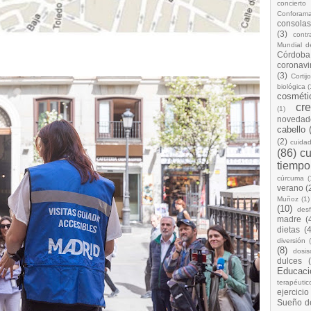
concierto
Conforam
consolas
(3)
cont
Mundial d
Córdoba
coronavi
(3)
Cortij
biológica
(
cosméti
cr
(1)
novedad
cabello
(2)
cuida
(86)
cu
tiempo
cúrcuma
(
verano
(
Muñoz
(1)
(10)
desf
madre
(
dietas
(4
diversión
(8)
dosis
dulces
Educaci
terapéutic
ejercicio
Sueño d