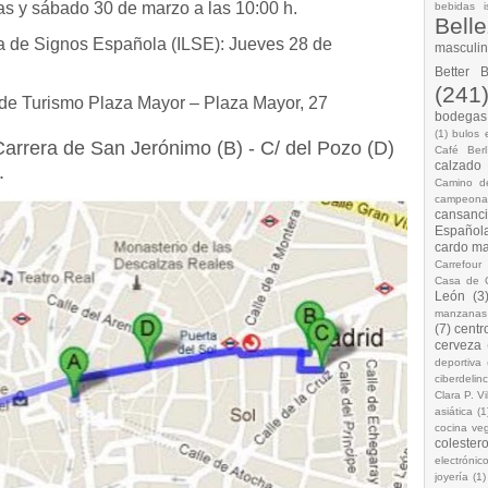
as y sábado 30 de marzo a las 10:00 h.
bebidas i
Bell
a de Signos Española (ILSE): Jueves 28 de
masculi
Better 
(241
 de Turismo Plaza Mayor – Plaza Mayor, 27
bodegas.
(1)
bulos 
Carrera de San Jerónimo (B) - C/ del Pozo (D)
Café Berl
calzado
.
Camino d
campeona
cansanc
Española
cardo ma
Carrefour
Casa de 
León
(3
manzanas
(7)
centr
cerveza
deportiva
ciberdelin
Clara P. Vi
asiática
(1
cocina ve
colestero
electrónic
joyería
(1)