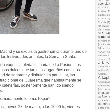
de Oliva
esencial
Aceituna 
Acelera 
grasos o
ADIANO
(
Christie
(1
(1)
ahorro
de Hena
SOS
(4
alimenta
& Hostelc
(7)
Alumi
Alfred
(1)
 Madrid y su exquisita gastronomía durante uno de
FLASH A
aniversari
las festividades anuales: la Semana Santa.
ojeras
(
antienve
a exquisita oferta culinaria de La Pasión, nos
Internacio
iosos dulces que tanto los lugareños como los
inglés
(1)
Árboles
ad de saborear y disfrutar, en particular, las
Arkop
ce tradicional de Cuaresma que habitualmente se
Arkosueñ
y cafeterías, posteriormente han ido siendo
Aromas na
(3)
arti
s.
primaver
Avèn
(1)
oximadamente Idioma: Español
ayurveda
Baleares
os: jueves 28 de marzo, a las 10:00 h.; viernes
Barcelona