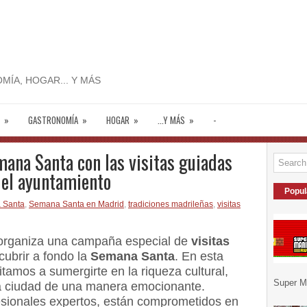
MÍA, HOGAR... Y MÁS
»
GASTRONOMÍA
»
HOGAR
»
...Y MÁS
»
-
ana Santa con las visitas guiadas
 el ayuntamiento
Popul
 Santa
,
Semana Santa en Madrid
,
tradiciones madrileñas
,
visitas
rganiza una campaña especial de
visitas
ubrir a fondo la
Semana Santa
. En esta
itamos a sumergirte en la riqueza cultural,
Super Ma
tra ciudad de una manera emocionante.
esionales expertos, están comprometidos en