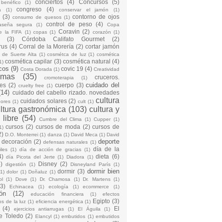
conciertos
(4)
Concursos
(5)
 benéfico
(1)
congreso
(4)
a
(1)
conservar el jamón
(1)
(3)
contorno de ojos
consumo de quesos
(1)
control de peso
(4)
raseña segura
(1)
Copa
Coravin
(2)
e la FIFA
(1)
copas
(1)
corazón
(1)
(3)
Córdoba Califato Gourmet
(2)
rus
(4)
Corral de la Morería
(2)
cortar jamón
o de Suerte Alta
(1)
cosmétca de luz
(1)
cosmética
cosmética capilar
(3)
cosmética natural
(4)
1)
cos
(9)
covic 19
(4)
Costa Dorada
(1)
Creatividad
emas
(35)
cruceros.
cromoterapia
(1)
cuidado del
es
(2)
cuerpo
(3)
cruelty free
(1)
(14)
cuidado del cabello rizado. novedades
cultura
cuidados solares
(2)
dores
(1)
cult
(1)
ltura gastronómica
(103)
cultura y
 libre
(54)
Cumbre del Clima
(1)
Cupper
(1)
cursos
(2)
cursos de moda
(2)
cursos de
1)
2)
D.O. Monterrei
(1)
danza
(1)
David Meca
(1)
David
deporte
decoración
(2)
defensas naturales
(1)
día de la
iles
(1)
día de acción de gracias
(1)
4)
dieta
(6)
día Picota del Jerte
(1)
Diadora
(1)
)
Disney
(2)
digestión
(1)
Disneyland París
(1)
dormir bien
dormir
(3)
(1)
dolor
(1)
Doñaluz
(1)
ol
(1)
Dove
(1)
Dr. Chamosa
(1)
Dr. Martens
(1)
(3)
Echinacea
(1)
ecología
(1)
ecommerce
(1)
ón
(12)
educación financiera
(1)
efectos
Egipto
(3)
os de la luz
(1)
eficiencia energética
(1)
(4)
El
ejercicios antiarrugas
(1)
El Águila
(1)
e Toledo
(2)
Elancyl
(1)
embutidos
(1)
embutidos