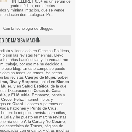
INTELLIRET 0,3+ es un sérum de
grado médico, con efectos
dos y mínima irritación, que se vende
mendación dermatológica. Pr...
Con la tecnología de
Blogger
.
LOG DE MARISA MACHÍN
odista y licenciada en Ciencias Políticas,
mío son las revistas femeninas. Llevo
ntos años haciéndolas y, la verdad, me
mi trabajo, por eso me he decidido a
i propio blog. En este campo se puede
ue domino todos los temas. He hecho
en las revistas
Cuerpo de Mujer, Saber
Prima, Diva y Sorpresa
; salud en
Blanco
 Mujer
, y en
Salud Estética
, de la que
ctora. Decoración en
Cosas de Casa,
 día
, y
El Mueble
. Embarazo, bebés y
n
Crecer Feliz
. Internet, libros y
egos en
Okapi
. Labores y patrones en
Moda Patrones
y
Punto de Cruz
.
he tenido mi propia revista para niñas,
a Lola
y he puesto en marcha revistas
ronomía como
A la Carta
y
Yo Cocino
,
de especiales de Trucos, páginas de
y escapadas con encanto, y otras muchas