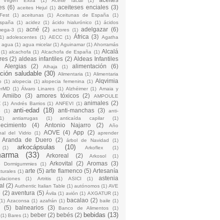
 Virgen Extra
(1)
Aceite facial
(1)
es
(6)
aceiteses enciales
(3)
aceites Hejul
(1)
Fest
(1)
aceitunas
(1)
Aceitunas de España
(1)
España
(1)
acidez
(1)
ácido hialurónico
(1)
ácidos
acné
(2)
adelgazar
(6)
mega-3
(1)
actores
(1)
África
(3)
1)
adolescentes
(1)
AECC
(1)
Agatha
)
agua
(1)
agua micelar
(1)
Aguinamar
(1)
Ahorramás
Alcalá
(1)
alcachofa
(1)
Alcachofa de España
(1)
res
(2)
aldeas infantiles
(2)
Aldeas Infantiles
)
Alergias
(2)
alimentación
(6)
Alhaja
(1)
ción saludable
(30)
Alimentaria
(1)
Alimentaria
Alqvimia
o
(1)
alopecia
(1)
alopecia femenina
(1)
erMD
(1)
Álvaro Linares
(1)
Alzhéimer
(1)
Amaia y
Amiibo
(3)
amores tóxicos
(2)
AMPOULE
animales
(2)
Z
(1)
Andrés Barrios
(1)
ANFEVI
(1)
anti-edad
(18)
anti-manchas
(3)
o
(1)
anti-
1)
antiarrugas
(1)
anticaída capilar
(1)
jecimiento
(4)
Antonio Najarro
(2)
Año
AOVE
(4)
App
(2)
nal del Vidrio
(1)
aprender
Aranda de Duero
(2)
árbol de Navidad
(1)
arkocápsulas
(10)
(1)
Arkoflex
(1)
harma
(33)
Arkoreal
(2)
Arkosol
(1)
Arkovital
(2)
Aromas
(3)
o Dormigummies
(1)
arte
(5)
arte flamenco
(5)
Artesanía
turales
(1)
astenia
culaciones
(1)
Artritis
(1)
ASICI
(1)
al
(2)
Authentic Italian Table
(1)
autónomos
(1)
AVE
e
(2)
aventura
(5)
Ávila
(1)
avión
(1)
AXGATUR
(1)
bacalao
(2)
(1)
Azaconsa
(1)
azafrán
(1)
baile
(1)
(5)
balnearios
(3)
Banco de Alimentos
(1)
bebidas
(13)
beber
(2)
bebés
(2)
(1)
Bares
(1)