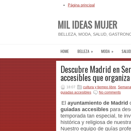
Página principal
MIL IDEAS MUJER
BELLEZA, MODA, SALUD, GASTRONO
HOME
BELLEZA
»
MODA
»
SALUD
Descubre Madrid en Sem
accesibles que organiza
18:07
cultura y tiempo libre
,
Semana
guiadas accesibles
No comments
El
ayuntamiento de Madrid
o
guiadas accesibles
para desc
temporada tan especial, te inv
histórica y religiosa de nues
Nuestro equipo de guías prof