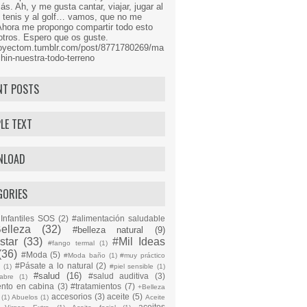
s. Ah, y me gusta cantar, viajar, jugar al
l tenis y al golf… vamos, que no me
Ahora me propongo compartir todo esto
tros. Espero que os guste.
proyectom.tumblr.com/post/8771780269/ma
hin-nuestra-todo-terreno
NT POSTS
LE TEXT
NLOAD
GORIES
Infantiles SOS
(2)
#alimentación saludable
elleza
(32)
#belleza natural
(9)
star
(33)
#Mil Ideas
#fango termal
(1)
(36)
#Moda
(5)
#Moda baño
(1)
#muy práctico
#Pásate a lo natural
(2)
n
(1)
#piel sensible
(1)
#salud
(16)
#salud auditiva
(3)
abre
(1)
ento en cabina
(3)
#tratamientos
(7)
+Belleza
accesorios
(3)
aceite
(5)
(1)
Abuelos
(1)
Aceite
aceites