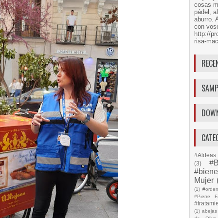
cosas má
pádel, a
aburro. 
con voso
http://
risa-mac
RECE
SAMP
DOW
CATE
#Aldeas 
#B
(3)
#biene
Mujer
(1)
#orde
#Pierre F
#tratami
(1)
abejas