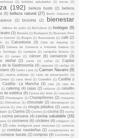
sotónicas
(1)
bebidas saludables
(1)
becas
(1)
eza
(192)
belleza busto
(2)
belleza
belleza natural
(27)
na
(5)
Bertín Osborne
(1)
bienestar
Balance
(2)
bicicleta
(2)
)
bodegas
(8)
billetes de avión
(1)
BioCultura
(1)
teatro
(3)
Bretaña
(1)
Budapest
(1)
Buenazo Perú
café
(2)
en Internet
(1)
Burgos
(1)
Buscasetas
(1)
Calcedonia
(3)
ín
(1)
Calm de Alqvimia
(1)
(3)
Cámara de Comercio e Industria Italiana
(1)
e Santiago
(1)
camiseta
(1)
campaña lácteos
(1)
cáncer
(6)
cansancio
(3)
to
(1)
campo
(1)
io otoñal
(2)
Capital
cante
(1)
cañas
(1)
 de la Gastronomía
(4)
cápsulas
(1)
car2go
(1)
Carmen Navarro
(9)
riano
(4)
Carlos Latre
(1)
(1)
carrera solidaria
(1)
carta de presentación
(1)
Castilla y
Campo
(1)
casa ideal
(1)
Castellón
(1)
)
Castilla- La Mancha
(3)
cata
(1)
cata de
catering
(4)
cejas
(2)
celulitis
(1)
celíacos
(1)
os de estética
(6)
Cereza del Jerte
(1)
cerezas
(1)
(2)
Champiñones
(2)
Champagne
(1)
chaqueta
chocolate
(2)
(1)
Chihuahua
(1)
ciberataques
(1)
cirugía plástica
(2)
cuencia
(1)
cine
(1)
cistitis
(1)
Clarins
(3)
cocina
(5)
llalón
(1)
Coches
(1)
cocina
cocina saludable
(16)
cocina peruana
(4)
)
cocineros
(6)
cócteles
(4)
gana
(1)
colágeno
(1)
l
(2)
collar inteligente para mascotas
(1)
comercio
comidas navideñas
(2)
o
(1)
complementos de
comprar barato
(2)
compras
(4)
ConArtritis
(1)