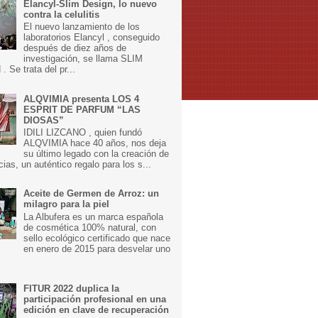
Elancyl-Slim Design, lo nuevo
contra la celulitis
El nuevo lanzamiento de los
laboratorios Elancyl , conseguido
después de diez años de
investigación, se llama SLIM
 Se trata del pr...
ALQVIMIA presenta LOS 4
ESPRIT DE PARFUM “LAS
DIOSAS”
IDILI LIZCANO , quien fundó
ALQVIMIA hace 40 años, nos deja
su último legado con la creación de
cias, un auténtico regalo para los s...
Aceite de Germen de Arroz: un
milagro para la piel
La Albufera es un marca española
de cosmética 100% natural, con
sello ecológico certificado que nace
en enero de 2015 para desvelar uno
FITUR 2022 duplica la
participación profesional en una
edición en clave de recuperación