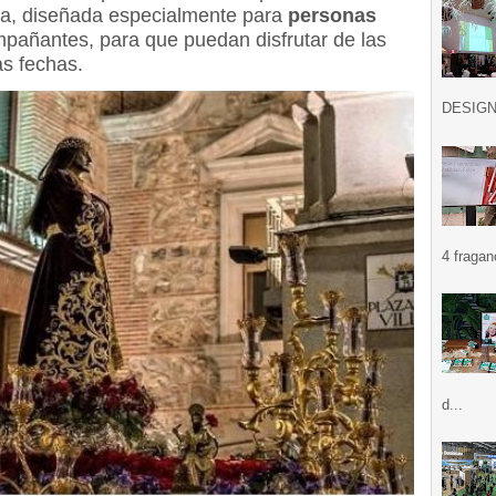
ica, diseñada especialmente para
personas
pañantes, para que puedan disfrutar de las
as fechas.
DESIGN .
4 fragan
d...