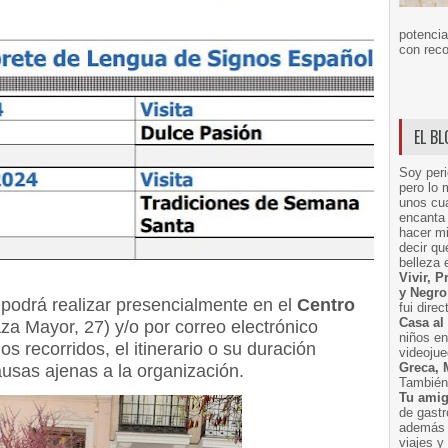
potencia
con reco
EL B
Soy peri
pero lo 
unos cua
encanta 
hacer m
decir q
belleza 
Vivir, 
y Negro
se podrá realizar presencialmente en el
Centro
fui dire
Casa al
za Mayor, 27) y/o por correo electrónico
niños e
os recorridos, el itinerario o su duración
videoju
Greca, 
usas ajenas a la organización.
También 
Tu amig
de gast
además 
viajes 