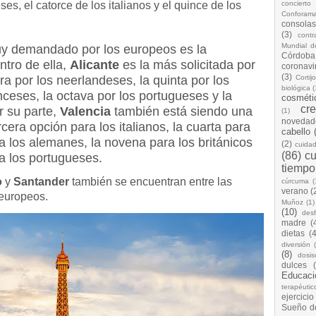
es, el catorce de los italianos y el quince de los
concierto
Conforam
consolas
(3)
cont
Mundial d
muy demandado por los europeos es la
Córdoba
entro de ella,
Alicante
es la más solicitada por
coronavi
(3)
cera por los neerlandeses, la quinta por los
Cortij
biológica
(
nceses, la octava por los portugueses y la
cosméti
cr
r su parte,
Valencia
también está siendo una
(1)
novedad
cera opción para los italianos, la cuarta para
cabello
a los alemanes, la novena para los británicos
(2)
cuida
(86)
cu
a los portugueses.
tiempo
o
y
Santander
también se encuentran entre las
cúrcuma
(
verano
(
 europeos.
Muñoz
(1)
(10)
desf
madre
(
dietas
(4
diversión
(8)
dosis
dulces
Educaci
terapéutic
ejercicio
Sueño d