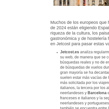
Muchos de los europeos que h
de 2024 están eligiendo España
riqueza de la cultura, los paisa
gastronómica y de hostelería
en Jetcost para pasar estas va
Jetcost.es
analiza regularm
su web, de manera que se co
búsquedas reales y no de en
de búsquedas de vuelos dur
gran mayoría se ha decanta
suelen estar más vacías de
más solicitada por los viaje
italianos, la tercera por los 
neerlandeses y
Barcelona
e
franceses e italianos y la s
neerlandeses y portugueses
también se encuentra entre l