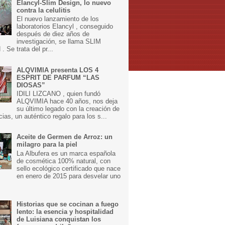
Elancyl-Slim Design, lo nuevo
contra la celulitis
El nuevo lanzamiento de los
laboratorios Elancyl , conseguido
después de diez años de
investigación, se llama SLIM
 Se trata del pr...
ALQVIMIA presenta LOS 4
ESPRIT DE PARFUM “LAS
DIOSAS”
IDILI LIZCANO , quien fundó
ALQVIMIA hace 40 años, nos deja
su último legado con la creación de
cias, un auténtico regalo para los s...
Aceite de Germen de Arroz: un
milagro para la piel
La Albufera es un marca española
de cosmética 100% natural, con
sello ecológico certificado que nace
en enero de 2015 para desvelar uno
Historias que se cocinan a fuego
lento: la esencia y hospitalidad
de Luisiana conquistan los