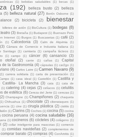
sotónicas
(1)
bebidas saludables
(1)
becas
(1)
eza
(192)
belleza busto
(2)
belleza
belleza natural
(27)
na
(5)
Bertín Osborne
(1)
bienestar
Balance
(2)
bicicleta
(2)
)
bodegas
(8)
billetes de avión
(1)
BioCultura
(1)
teatro
(3)
Bretaña
(1)
Budapest
(1)
Buenazo Perú
café
(2)
en Internet
(1)
Burgos
(1)
Buscasetas
(1)
Calcedonia
(3)
ín
(1)
Calm de Alqvimia
(1)
(3)
Cámara de Comercio e Industria Italiana
(1)
e Santiago
(1)
camiseta
(1)
campaña lácteos
(1)
cáncer
(6)
cansancio
(3)
to
(1)
campo
(1)
io otoñal
(2)
Capital
cante
(1)
cañas
(1)
 de la Gastronomía
(4)
cápsulas
(1)
car2go
(1)
Carmen Navarro
(9)
riano
(4)
Carlos Latre
(1)
(1)
carrera solidaria
(1)
carta de presentación
(1)
Castilla y
Campo
(1)
casa ideal
(1)
Castellón
(1)
)
Castilla- La Mancha
(3)
cata
(1)
cata de
catering
(4)
cejas
(2)
celulitis
(1)
celíacos
(1)
os de estética
(6)
Cereza del Jerte
(1)
cerezas
(1)
(2)
Champiñones
(2)
Champagne
(1)
chaqueta
chocolate
(2)
(1)
Chihuahua
(1)
ciberataques
(1)
cirugía plástica
(2)
cuencia
(1)
cine
(1)
cistitis
(1)
Clarins
(3)
cocina
(5)
llalón
(1)
Coches
(1)
cocina
cocina saludable
(16)
cocina peruana
(4)
)
cocineros
(6)
cócteles
(4)
gana
(1)
colágeno
(1)
l
(2)
collar inteligente para mascotas
(1)
comercio
comidas navideñas
(2)
o
(1)
complementos de
comprar barato
(2)
compras
(4)
ConArtritis
(1)