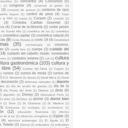
conciertos
(4)
Concursos
(5)
 benéfico
(1)
congreso
(4)
a
(1)
conservar el jamón
(1)
(3)
contorno de ojos
consumo de quesos
(1)
control de peso
(4)
raseña segura
(1)
Copa
Coravin
(2)
e la FIFA
(1)
copas
(1)
corazón
(1)
(3)
Córdoba Califato Gourmet
(2)
rus
(4)
Corral de la Morería
(2)
cortar jamón
o de Suerte Alta
(1)
cosmétca de luz
(1)
cosmética
cosmética capilar
(3)
cosmética natural
(4)
1)
cos
(9)
covic 19
(4)
Costa Dorada
(1)
Creatividad
emas
(35)
cruceros.
cromoterapia
(1)
cuidado del
es
(2)
cuerpo
(3)
cruelty free
(1)
(14)
cuidado del cabello rizado. novedades
cultura
cuidados solares
(2)
dores
(1)
cult
(1)
ltura gastronómica
(103)
cultura y
 libre
(54)
Cumbre del Clima
(1)
Cupper
(1)
cursos
(2)
cursos de moda
(2)
cursos de
1)
2)
D.O. Monterrei
(1)
danza
(1)
David Meca
(1)
David
deporte
decoración
(2)
defensas naturales
(1)
día de la
iles
(1)
día de acción de gracias
(1)
4)
dieta
(6)
día Picota del Jerte
(1)
Diadora
(1)
)
Disney
(2)
digestión
(1)
Disneyland París
(1)
dormir bien
dormir
(3)
(1)
dolor
(1)
Doñaluz
(1)
ol
(1)
Dove
(1)
Dr. Chamosa
(1)
Dr. Martens
(1)
(3)
Echinacea
(1)
ecología
(1)
ecommerce
(1)
ón
(12)
educación financiera
(1)
efectos
Egipto
(3)
os de la luz
(1)
eficiencia energética
(1)
(4)
El
ejercicios antiarrugas
(1)
El Águila
(1)
e Toledo
(2)
Elancyl
(1)
embutidos
(1)
embutidos