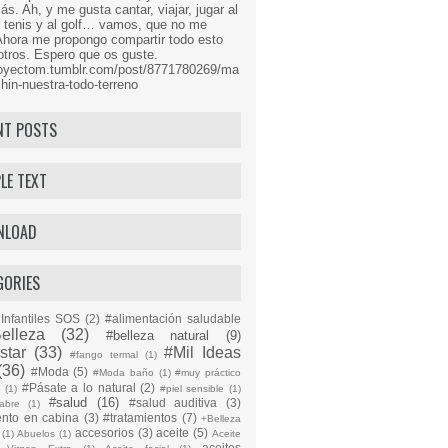
s. Ah, y me gusta cantar, viajar, jugar al
l tenis y al golf… vamos, que no me
Ahora me propongo compartir todo esto
tros. Espero que os guste.
proyectom.tumblr.com/post/8771780269/ma
hin-nuestra-todo-terreno
NT POSTS
LE TEXT
NLOAD
GORIES
Infantiles SOS
(2)
#alimentación saludable
elleza
(32)
#belleza natural
(9)
star
(33)
#Mil Ideas
#fango termal
(1)
(36)
#Moda
(5)
#Moda baño
(1)
#muy práctico
#Pásate a lo natural
(2)
n
(1)
#piel sensible
(1)
#salud
(16)
#salud auditiva
(3)
abre
(1)
ento en cabina
(3)
#tratamientos
(7)
+Belleza
accesorios
(3)
aceite
(5)
(1)
Abuelos
(1)
Aceite
aceites