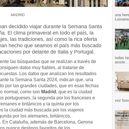
una here
MADRID
Luisiana
an decidido viajar durante la Semana Santa
. El clima primaveral en todo el país, la
jes, las tradiciones, así como la rica oferta
 han hecho que seamos el país más buscado
caciones por delante de Italia y Portugal.
todas la
ente las búsquedas que se realizan a través de
asiste...
nsiguen datos muy fiables, al tratarse de
cuestas. Los datos que analizan los resultados
ante la Semana Santa 2024, indican que, una
do por las grandes ciudades, que en esas fechas
 lo normal, como son
Madrid
, que es la ciudad
ros portugueses, la segunda por los franceses e
vez bus
alemanes e británicos y la quinta por los
s la ciudad más buscada por los viajeros
egunda por los alemanes, británicos,
. En Cataluña, además de Barcelona, Gerona
os quince destinos favoritos de los