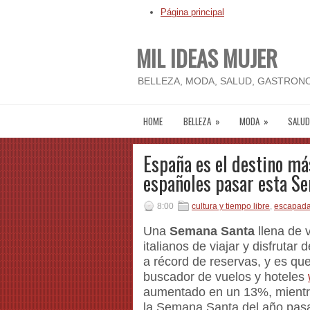
Página principal
MIL IDEAS MUJER
BELLEZA, MODA, SALUD, GASTRONO
HOME
BELLEZA
»
MODA
»
SALUD
España es el destino má
españoles pasar esta Se
8:00
cultura y tiempo libre
,
escapad
Una
Semana Santa
llena de 
italianos de viajar y disfruta
a récord de reservas, y es qu
buscador de vuelos y hoteles
aumentado en un 13%, mientra
la Semana Santa del año pasa