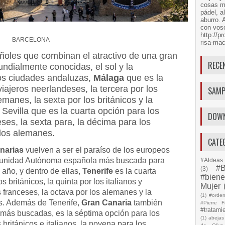
cosas má
pádel, a
aburro. 
con voso
http://
BARCELONA
risa-mac
ñoles que combinan el atractivo de una gran
RECE
ndialmente conocidas, el sol y la
os ciudades andaluzas,
Málaga
que es la
viajeros neerlandeses, la tercera por los
SAMP
emanes, la sexta por los británicos y la
Sevilla que es la cuarta opción para los
DOW
eses, la sexta para, la décima para los
 los alemanes.
CATE
narias
vuelven a ser el paraíso de los europeos
omunidad Autónoma española más buscada para
#Aldeas 
#B
(3)
año, y dentro de ellas,
Tenerife
es la cuarta
#biene
s británicos, la quinta por los italianos y
Mujer
s franceses, la octava por los alemanes y la
(1)
#orde
s. Además de Tenerife,
Gran Canaria
también
#Pierre F
#tratami
s más buscadas, es la séptima opción para los
(1)
abejas
británicos e italianos, la novena para los