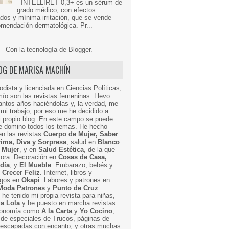
INTELLIRET 0,3+ es un sérum de
grado médico, con efectos
dos y mínima irritación, que se vende
mendación dermatológica. Pr...
Con la tecnología de
Blogger
.
LOG DE MARISA MACHÍN
odista y licenciada en Ciencias Políticas,
mío son las revistas femeninas. Llevo
ntos años haciéndolas y, la verdad, me
mi trabajo, por eso me he decidido a
i propio blog. En este campo se puede
ue domino todos los temas. He hecho
en las revistas
Cuerpo de Mujer, Saber
Prima, Diva y Sorpresa
; salud en
Blanco
 Mujer
, y en
Salud Estética
, de la que
ctora. Decoración en
Cosas de Casa,
 día
, y
El Mueble
. Embarazo, bebés y
n
Crecer Feliz
. Internet, libros y
egos en
Okapi
. Labores y patrones en
Moda Patrones
y
Punto de Cruz
.
he tenido mi propia revista para niñas,
a Lola
y he puesto en marcha revistas
ronomía como
A la Carta
y
Yo Cocino
,
de especiales de Trucos, páginas de
y escapadas con encanto, y otras muchas