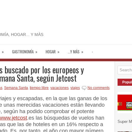
MÍA, HOGAR... Y MÁS
»
GASTRONOMÍA
»
HOGAR
»
...Y MÁS
»
-
s buscado por los europeos y
mana Santa, según Jetcost
Popul
as
,
Semana Santa
,
tiempo libre
,
vacaciones
,
viajes
No comments
viajes y escapadas, en la que las ganas de los
r de unas merecidas vacaciones están llevando
e, según ha podido comprobar el potente
www.jetcost
.es las búsquedas de vuelos han
Super Ma
s que las de hoteles en un 16% respecto a
do. Es, por tanto, el año con mayor número