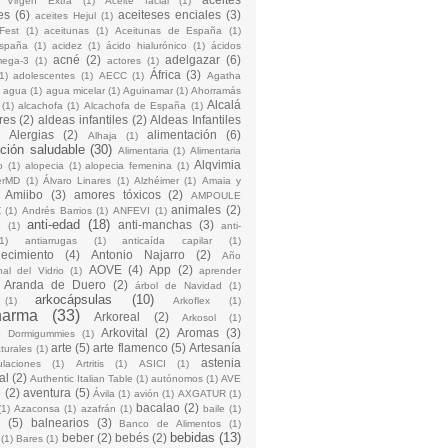
 Virgen Extra
(1)
Aceite facial
(1)
es
(6)
aceiteses enciales
(3)
aceites Hejul
(1)
Fest
(1)
aceitunas
(1)
Aceitunas de España
(1)
España
(1)
acidez
(1)
ácido hialurónico
(1)
ácidos
acné
(2)
adelgazar
(6)
mega-3
(1)
actores
(1)
África
(3)
1)
adolescentes
(1)
AECC
(1)
Agatha
)
agua
(1)
agua micelar
(1)
Aguinamar
(1)
Ahorramás
Alcalá
(1)
alcachofa
(1)
Alcachofa de España
(1)
res
(2)
aldeas infantiles
(2)
Aldeas Infantiles
)
Alergias
(2)
alimentación
(6)
Alhaja
(1)
ción saludable
(30)
Alimentaria
(1)
Alimentaria
Alqvimia
o
(1)
alopecia
(1)
alopecia femenina
(1)
erMD
(1)
Álvaro Linares
(1)
Alzhéimer
(1)
Amaia y
Amiibo
(3)
amores tóxicos
(2)
AMPOULE
animales
(2)
Z
(1)
Andrés Barrios
(1)
ANFEVI
(1)
anti-edad
(18)
anti-manchas
(3)
o
(1)
anti-
1)
antiarrugas
(1)
anticaída capilar
(1)
jecimiento
(4)
Antonio Najarro
(2)
Año
AOVE
(4)
App
(2)
nal del Vidrio
(1)
aprender
Aranda de Duero
(2)
árbol de Navidad
(1)
arkocápsulas
(10)
(1)
Arkoflex
(1)
harma
(33)
Arkoreal
(2)
Arkosol
(1)
Arkovital
(2)
Aromas
(3)
o Dormigummies
(1)
arte
(5)
arte flamenco
(5)
Artesanía
turales
(1)
astenia
culaciones
(1)
Artritis
(1)
ASICI
(1)
al
(2)
Authentic Italian Table
(1)
autónomos
(1)
AVE
e
(2)
aventura
(5)
Ávila
(1)
avión
(1)
AXGATUR
(1)
bacalao
(2)
(1)
Azaconsa
(1)
azafrán
(1)
baile
(1)
(5)
balnearios
(3)
Banco de Alimentos
(1)
bebidas
(13)
beber
(2)
bebés
(2)
(1)
Bares
(1)