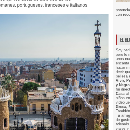
emanes, portugueses, franceses e italianos.
potencia
con reco
EL B
Soy peri
pero lo 
unos cua
encanta 
hacer m
decir q
belleza 
Vivir, 
y Negro
fui dire
Casa al
niños e
videoju
Greca, 
También 
Tu amig
de gast
además 
viajes 