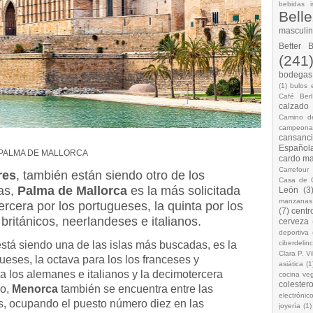
bebidas i
Bell
masculi
Better 
(241
bodegas.
(1)
bulos 
Café Berl
calzado
Camino d
campeona
cansanc
Española
PALMA DE MALLORCA
cardo ma
Carrefour
res
, también están siendo otro de los
Casa de 
tas,
Palma de Mallorca
es la más solicitada
León
(3
manzanas
ercera por los portugueses, la quinta por los
(7)
centr
 británicos, neerlandeses e italianos.
cerveza
deportiva
stá siendo una de las islas más buscadas, es la
ciberdelin
Clara P. Vi
ueses, la octava para los los franceses y
asiática
(1
a los alemanes e italianos y la decimotercera
cocina ve
colestero
mo,
Menorca
también se encuentra entre las
electrónic
s, ocupando el puesto número diez en las
joyería
(1)