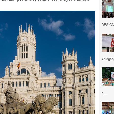
DESIGN .
4 fragan
d...