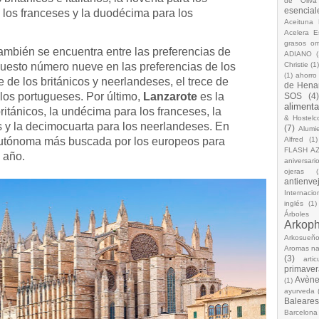
de Oliva
esencial
 los franceses y la duodécima para los
Aceituna 
Acelera 
grasos o
también se encuentra entre las preferencias de
ADIANO
(
uesto número nueve en las preferencias de los
Christie
(1
(1)
ahorro
e de los británicos y neerlandeses, el trece de
de Hena
 los portugueses. Por último,
Lanzarote
es la
SOS
(4
alimenta
itánicos, la undécima para los franceses, la
& Hostelc
s y la decimocuarta para los neerlandeses. En
(7)
Alumi
utónoma más buscada por los europeos para
Alfred
(1)
FLASH A
 año.
aniversari
ojeras
(
antienve
Internacio
inglés
(1)
Árboles
Arkop
Arkosueñ
Aromas na
(3)
arti
primaver
Avèn
(1)
ayurveda
Baleares
Barcelona