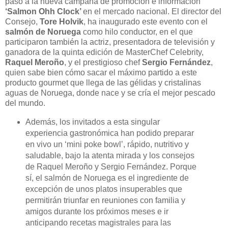
paso a la nueva campaña de promoción e información
‘Salmon Ohh Clock’
en el mercado nacional. El director del
Consejo,
Tore Holvik
, ha inaugurado este evento con el
salmón de Noruega
como hilo conductor, en el que
participaron también la actriz, presentadora de televisión y
ganadora de la quinta edición de MasterChef Celebrity,
Raquel Meroño
, y el prestigioso chef
Sergio Fernández
,
quien sabe bien cómo sacar el máximo partido a este
producto gourmet que llega de las gélidas y cristalinas
aguas de Noruega, donde nace y se cría el mejor pescado
del mundo.
Además, los invitados a esta singular
experiencia gastronómica han podido preparar
en vivo un ‘mini poke bowl’, rápido, nutritivo y
saludable, bajo la atenta mirada y los consejos
de Raquel Meroño y Sergio Fernández. Porque
sí, el salmón de Noruega es el ingrediente de
excepción de unos platos insuperables que
permitirán triunfar en reuniones con familia y
amigos durante los próximos meses e ir
anticipando recetas magistrales para las