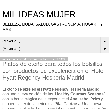
MIL IDEAS MUJER
BELLEZA, MODA, SALUD, GASTRONOMÍA, HOGAR... Y
MÁS
▼
▼
miércoles, 4 de octubre de 2023
Platos de otoño para todos los bolsillos
con productos de excelencia en el Hotel
Hyatt Regency Hesperia Madrid
El otoño se abre en el
Hyatt Regency Hesperia Madrid
con una nueva edición de las “
Healthy Gourmet Seasons
”
con la barita mágica de la experta chef
Ana Isabel Peiró
y
el buen hacer de la periodista Pilar Carrizosa. Una nueva
economía del actual marco social demanda una reinvención