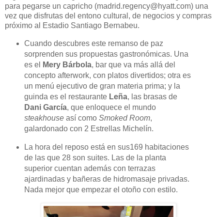
para pegarse un capricho
(madrid.regency@hyatt.com) una
vez que disfrutas del entono
cultural, de negocios y compras
próximo al Estadio Santiago Bernabeu.
Cuando descubres este remanso de paz
sorprenden sus propuestas gastronómicas. Una
es el
Mery Bárbola
, bar que va más allá del
concepto afterwork, con platos divertidos; otra es
un menú ejecutivo de gran materia prima; y la
guinda es el restaurante
Leña
, las brasas de
Dani García
, que enloquece el mundo
steakhouse
así como
Smoked Room
,
galardonado con 2 Estrellas Michelín.
La hora del reposo está en sus169 habitaciones
de las que 28 son suites.
L
as de la planta
superior cuentan además con terrazas
ajardinadas y bañeras de hidromasaje privadas.
Nada mejor que empezar el otoño con estilo.