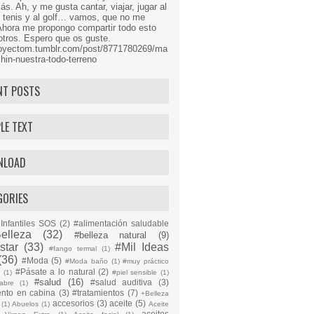
s. Ah, y me gusta cantar, viajar, jugar al
l tenis y al golf… vamos, que no me
Ahora me propongo compartir todo esto
tros. Espero que os guste.
proyectom.tumblr.com/post/8771780269/ma
hin-nuestra-todo-terreno
NT POSTS
LE TEXT
NLOAD
GORIES
Infantiles SOS
(2)
#alimentación saludable
elleza
(32)
#belleza natural
(9)
star
(33)
#Mil Ideas
#fango termal
(1)
(36)
#Moda
(5)
#Moda baño
(1)
#muy práctico
#Pásate a lo natural
(2)
n
(1)
#piel sensible
(1)
#salud
(16)
#salud auditiva
(3)
abre
(1)
ento en cabina
(3)
#tratamientos
(7)
+Belleza
accesorios
(3)
aceite
(5)
(1)
Abuelos
(1)
Aceite
aceites