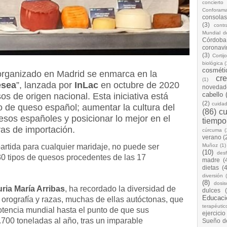
concierto
Conforam
consolas
(3)
cont
Mundial d
Córdoba
coronavi
(3)
Cortij
biológica
(
cosméti
organizado en Madrid se enmarca en la
cr
(1)
sea
”, lanzada por
InLac
en octubre de 2020
novedad
cabello
os de origen nacional. Esta iniciativa está
(2)
cuida
 de queso español; aumentar la cultura del
(86)
cu
sos españoles y posicionar lo mejor en el
tiempo
vas de importación.
cúrcuma
(
verano
(
artida para cualquier maridaje, no puede ser
Muñoz
(1)
(10)
desf
0 tipos de quesos procedentes de las 17
madre
(
dietas
(4
diversión
(8)
dosis
ria María Arribas
, ha recordado la diversidad de
dulces
Educaci
a orografía y razas, muchas de ellas autóctonas, que
terapéutic
otencia mundial hasta el punto de que sus
ejercicio
700 toneladas al año, tras un imparable
Sueño d