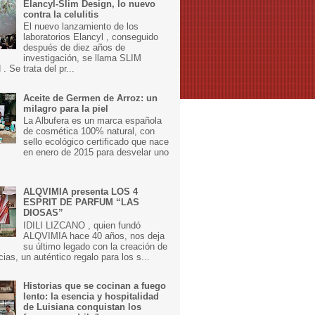
Elancyl-Slim Design, lo nuevo
contra la celulitis
El nuevo lanzamiento de los
laboratorios Elancyl , conseguido
después de diez años de
investigación, se llama SLIM
 Se trata del pr...
Aceite de Germen de Arroz: un
milagro para la piel
La Albufera es un marca española
de cosmética 100% natural, con
sello ecológico certificado que nace
en enero de 2015 para desvelar uno
ALQVIMIA presenta LOS 4
ESPRIT DE PARFUM “LAS
DIOSAS”
IDILI LIZCANO , quien fundó
ALQVIMIA hace 40 años, nos deja
su último legado con la creación de
cias, un auténtico regalo para los s...
Historias que se cocinan a fuego
lento: la esencia y hospitalidad
de Luisiana conquistan los