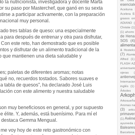
de Oliva
 la nutricionista, investigadora y docente Marta
esencial
r su paso por Masterchef, que ganó en su sexta
Aceituna 
tirse a participar activamente, con la preparación
Acelera 
grasos o
 nacional muy personal.
ADIANO
(
Christie
(1
ado tres tablas de queso: una especialmente
(1)
ahorro
de Hena
 para después de entrenar y otra para disfrutar,
SOS
(4
. Con este reto, han demostrado que es posible
alimenta
os y disfrutar de un alimento tradicional de la
& Hostelc
(7)
Alumi
po que mantienen una dieta saludable y
Alfred
(1)
FLASH A
aniversari
tes; paletas de diferentes aromas; notas
ojeras
(
antienve
r qué no, recuerdos tostados. Sabores suaves e
Internacio
a tabla de quesos”, ha declarado José Luis
inglés
(1)
culación con este alimento y nuestra saludable
Árboles
Arkop
Arkosueñ
Aromas na
son muy beneficiosos en general, y por supuesto
(3)
arti
e élite. Y, además, está buenísimo. Para mí el
primaver
Avèn
(1)
”, destaca Gemma Mengual.
ayurveda
Baleares
 me voy hoy de este reto gastronómico con
Barcelona