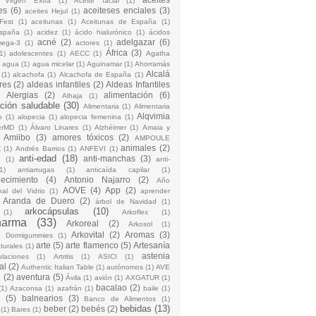
 Virgen Extra
(1)
Aceite facial
(1)
es
(6)
aceiteses enciales
(3)
aceites Hejul
(1)
Fest
(1)
aceitunas
(1)
Aceitunas de España
(1)
España
(1)
acidez
(1)
ácido hialurónico
(1)
ácidos
acné
(2)
adelgazar
(6)
mega-3
(1)
actores
(1)
África
(3)
1)
adolescentes
(1)
AECC
(1)
Agatha
)
agua
(1)
agua micelar
(1)
Aguinamar
(1)
Ahorramás
Alcalá
(1)
alcachofa
(1)
Alcachofa de España
(1)
res
(2)
aldeas infantiles
(2)
Aldeas Infantiles
)
Alergias
(2)
alimentación
(6)
Alhaja
(1)
ción saludable
(30)
Alimentaria
(1)
Alimentaria
Alqvimia
o
(1)
alopecia
(1)
alopecia femenina
(1)
erMD
(1)
Álvaro Linares
(1)
Alzhéimer
(1)
Amaia y
Amiibo
(3)
amores tóxicos
(2)
AMPOULE
animales
(2)
Z
(1)
Andrés Barrios
(1)
ANFEVI
(1)
anti-edad
(18)
anti-manchas
(3)
o
(1)
anti-
1)
antiarrugas
(1)
anticaída capilar
(1)
jecimiento
(4)
Antonio Najarro
(2)
Año
AOVE
(4)
App
(2)
nal del Vidrio
(1)
aprender
Aranda de Duero
(2)
árbol de Navidad
(1)
arkocápsulas
(10)
(1)
Arkoflex
(1)
harma
(33)
Arkoreal
(2)
Arkosol
(1)
Arkovital
(2)
Aromas
(3)
o Dormigummies
(1)
arte
(5)
arte flamenco
(5)
Artesanía
turales
(1)
astenia
culaciones
(1)
Artritis
(1)
ASICI
(1)
al
(2)
Authentic Italian Table
(1)
autónomos
(1)
AVE
e
(2)
aventura
(5)
Ávila
(1)
avión
(1)
AXGATUR
(1)
bacalao
(2)
(1)
Azaconsa
(1)
azafrán
(1)
baile
(1)
(5)
balnearios
(3)
Banco de Alimentos
(1)
bebidas
(13)
beber
(2)
bebés
(2)
(1)
Bares
(1)