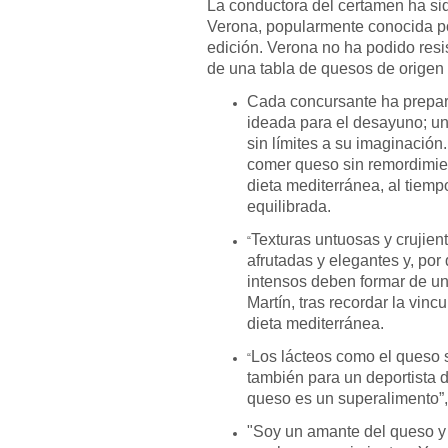
La conductora del certamen ha sido
Verona, popularmente conocida po
edición. Verona no ha podido resis
de una tabla de quesos de origen
Cada concursante ha prepar
ideada para el desayuno; una
sin límites a su imaginación
comer queso sin remordimient
dieta mediterránea, al tiem
equilibrada.
Texturas untuosas y crujien
“
afrutadas y elegantes y, po
intensos deben formar de un
Martín, tras recordar la vin
dieta mediterránea.
Los lácteos como el queso 
“
también para un deportista d
queso es un superalimento
"Soy un amante del queso y