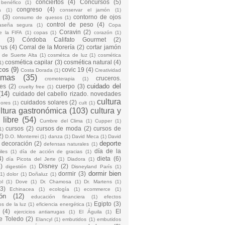
conciertos
(4)
Concursos
(5)
 benéfico
(1)
congreso
(4)
a
(1)
conservar el jamón
(1)
(3)
contorno de ojos
consumo de quesos
(1)
control de peso
(4)
raseña segura
(1)
Copa
Coravin
(2)
e la FIFA
(1)
copas
(1)
corazón
(1)
(3)
Córdoba Califato Gourmet
(2)
rus
(4)
Corral de la Morería
(2)
cortar jamón
o de Suerte Alta
(1)
cosmétca de luz
(1)
cosmética
cosmética capilar
(3)
cosmética natural
(4)
1)
cos
(9)
covic 19
(4)
Costa Dorada
(1)
Creatividad
emas
(35)
cruceros.
cromoterapia
(1)
cuidado del
es
(2)
cuerpo
(3)
cruelty free
(1)
(14)
cuidado del cabello rizado. novedades
cultura
cuidados solares
(2)
dores
(1)
cult
(1)
ltura gastronómica
(103)
cultura y
 libre
(54)
Cumbre del Clima
(1)
Cupper
(1)
cursos
(2)
cursos de moda
(2)
cursos de
1)
2)
D.O. Monterrei
(1)
danza
(1)
David Meca
(1)
David
deporte
decoración
(2)
defensas naturales
(1)
día de la
iles
(1)
día de acción de gracias
(1)
4)
dieta
(6)
día Picota del Jerte
(1)
Diadora
(1)
)
Disney
(2)
digestión
(1)
Disneyland París
(1)
dormir bien
dormir
(3)
(1)
dolor
(1)
Doñaluz
(1)
ol
(1)
Dove
(1)
Dr. Chamosa
(1)
Dr. Martens
(1)
(3)
Echinacea
(1)
ecología
(1)
ecommerce
(1)
ón
(12)
educación financiera
(1)
efectos
Egipto
(3)
os de la luz
(1)
eficiencia energética
(1)
(4)
El
ejercicios antiarrugas
(1)
El Águila
(1)
e Toledo
(2)
Elancyl
(1)
embutidos
(1)
embutidos