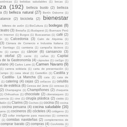
sotónicas
(1)
bebidas saludables
(1)
becas
(1)
eza
(192)
belleza busto
(2)
belleza
belleza natural
(27)
na
(5)
Bertín Osborne
(1)
bienestar
Balance
(2)
bicicleta
(2)
)
bodegas
(8)
billetes de avión
(1)
BioCultura
(1)
teatro
(3)
Bretaña
(1)
Budapest
(1)
Buenazo Perú
café
(2)
en Internet
(1)
Burgos
(1)
Buscasetas
(1)
Calcedonia
(3)
ín
(1)
Calm de Alqvimia
(1)
(3)
Cámara de Comercio e Industria Italiana
(1)
e Santiago
(1)
camiseta
(1)
campaña lácteos
(1)
cáncer
(6)
cansancio
(3)
to
(1)
campo
(1)
io otoñal
(2)
Capital
cante
(1)
cañas
(1)
 de la Gastronomía
(4)
cápsulas
(1)
car2go
(1)
Carmen Navarro
(9)
riano
(4)
Carlos Latre
(1)
(1)
carrera solidaria
(1)
carta de presentación
(1)
Castilla y
Campo
(1)
casa ideal
(1)
Castellón
(1)
)
Castilla- La Mancha
(3)
cata
(1)
cata de
catering
(4)
cejas
(2)
celulitis
(1)
celíacos
(1)
os de estética
(6)
Cereza del Jerte
(1)
cerezas
(1)
(2)
Champiñones
(2)
Champagne
(1)
chaqueta
chocolate
(2)
(1)
Chihuahua
(1)
ciberataques
(1)
cirugía plástica
(2)
cuencia
(1)
cine
(1)
cistitis
(1)
Clarins
(3)
cocina
(5)
llalón
(1)
Coches
(1)
cocina
cocina saludable
(16)
cocina peruana
(4)
)
cocineros
(6)
cócteles
(4)
gana
(1)
colágeno
(1)
l
(2)
collar inteligente para mascotas
(1)
comercio
comidas navideñas
(2)
o
(1)
complementos de
comprar barato
(2)
compras
(4)
ConArtritis
(1)