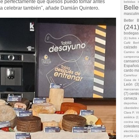
é perfectamente qué quesos puedo tomar antes
bebidas i
Bell
ra celebrar también", añade Damián Quintero.
masculi
Better 
(241
bodegas.
(1)
bulos 
Café Berl
calzado
Camino d
campeona
cansanc
Española
cardo ma
Carrefour
Casa de 
León
(3
manzanas
(7)
centr
cerveza
deportiva
ciberdelin
Clara P. Vi
asiática
(1
cocina ve
colestero
electrónic
joyería
(1)