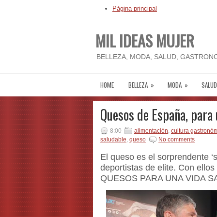
Página principal
MIL IDEAS MUJER
BELLEZA, MODA, SALUD, GASTRONO
HOME
BELLEZA
»
MODA
»
SALUD
Quesos de España, para 
8:00
alimentación
,
cultura gastronó
saludable
,
queso
No comments
El queso es el sorprendente ‘
deportistas de elite. Con ell
QUESOS PARA UNA VIDA S