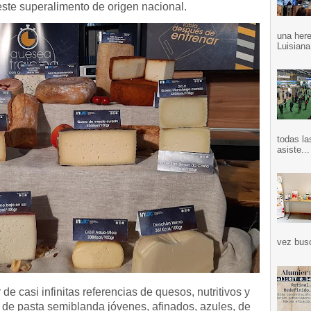
ste superalimento de origen nacional.
una here
Luisiana
todas la
asiste...
vez bus
de casi infinitas referencias de quesos, nutritivos y
, de pasta semiblanda jóvenes, afinados, azules, de