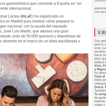
queza gastronómica que convierte a España en “un
rente internacional.
potencia
con reco
onal Láctea (
InLaC
) ha organizado un
ico en Madrid para mostrar cómo preparar la
igen nacional, con la ayuda del reputado
s, José Luis Martín, que atesora una gran
EL B
probado ¡más de 50.000 quesos!) y deportistas de
e alimento en el marco de un dieta equilibrada y
Soy peri
pero lo 
unos cua
encanta 
hacer m
decir q
belleza 
Vivir, 
y Negro
fui dire
Casa al
niños e
videoju
Greca, 
También 
Tu amig
de gast
además 
viajes 