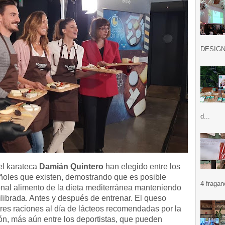
DESIGN .
d...
el karateca
Damián Quintero
han elegido entre los
oles que existen, demostrando que es posible
4 fragan
ional alimento de la dieta mediterránea manteniendo
librada.
Antes y después de entrenar.
El queso
tres raciones al día de lácteos recomendadas por la
ón, más aún entre los deportistas, que pueden