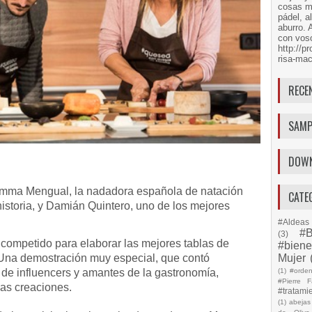
cosas má
pádel, a
aburro. 
con voso
http://
risa-mac
RECE
SAMP
DOW
mma Mengual, la nadadora española de natación
CATE
istoria, y Damián Quintero, uno de los mejores
#Aldeas 
#B
(3)
 competido para elaborar las mejores tablas de
#biene
 Una demostración muy especial, que contó
Mujer
 de influencers y amantes de la gastronomía,
(1)
#orde
#Pierre F
ias creaciones.
#tratami
(1)
abejas