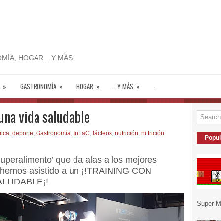
MÍA, HOGAR... Y MÁS
»
GASTRONOMÍA
»
HOGAR
»
...Y MÁS
»
-
una vida saludable
mica
,
deporte
,
Gastronomía
,
InLaC
,
lácteos
,
nutrición
,
nutrición
Popul
superalimento’ que da alas a los mejores
os hemos asistido a un ¡!TRAINING CON
ALUDABLE¡!
Super Ma