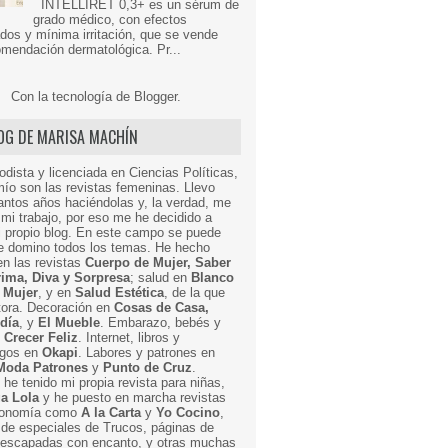
INTELLIRET 0,3+ es un sérum de
grado médico, con efectos
dos y mínima irritación, que se vende
mendación dermatológica. Pr...
Con la tecnología de
Blogger
.
LOG DE MARISA MACHÍN
odista y licenciada en Ciencias Políticas,
mío son las revistas femeninas. Llevo
ntos años haciéndolas y, la verdad, me
mi trabajo, por eso me he decidido a
i propio blog. En este campo se puede
ue domino todos los temas. He hecho
en las revistas
Cuerpo de Mujer, Saber
Prima, Diva y Sorpresa
; salud en
Blanco
 Mujer
, y en
Salud Estética
, de la que
ctora. Decoración en
Cosas de Casa,
 día
, y
El Mueble
. Embarazo, bebés y
n
Crecer Feliz
. Internet, libros y
egos en
Okapi
. Labores y patrones en
Moda Patrones
y
Punto de Cruz
.
he tenido mi propia revista para niñas,
a Lola
y he puesto en marcha revistas
ronomía como
A la Carta
y
Yo Cocino
,
de especiales de Trucos, páginas de
y escapadas con encanto, y otras muchas