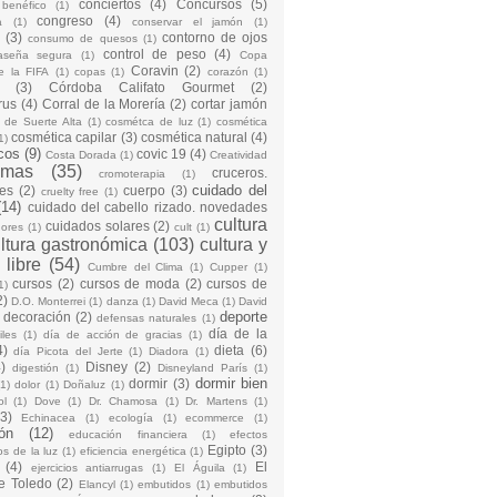
conciertos
(4)
Concursos
(5)
 benéfico
(1)
congreso
(4)
a
(1)
conservar el jamón
(1)
(3)
contorno de ojos
consumo de quesos
(1)
control de peso
(4)
raseña segura
(1)
Copa
Coravin
(2)
e la FIFA
(1)
copas
(1)
corazón
(1)
(3)
Córdoba Califato Gourmet
(2)
rus
(4)
Corral de la Morería
(2)
cortar jamón
o de Suerte Alta
(1)
cosmétca de luz
(1)
cosmética
cosmética capilar
(3)
cosmética natural
(4)
1)
cos
(9)
covic 19
(4)
Costa Dorada
(1)
Creatividad
emas
(35)
cruceros.
cromoterapia
(1)
cuidado del
es
(2)
cuerpo
(3)
cruelty free
(1)
(14)
cuidado del cabello rizado. novedades
cultura
cuidados solares
(2)
dores
(1)
cult
(1)
ltura gastronómica
(103)
cultura y
 libre
(54)
Cumbre del Clima
(1)
Cupper
(1)
cursos
(2)
cursos de moda
(2)
cursos de
1)
2)
D.O. Monterrei
(1)
danza
(1)
David Meca
(1)
David
deporte
decoración
(2)
defensas naturales
(1)
día de la
iles
(1)
día de acción de gracias
(1)
4)
dieta
(6)
día Picota del Jerte
(1)
Diadora
(1)
)
Disney
(2)
digestión
(1)
Disneyland París
(1)
dormir bien
dormir
(3)
(1)
dolor
(1)
Doñaluz
(1)
ol
(1)
Dove
(1)
Dr. Chamosa
(1)
Dr. Martens
(1)
(3)
Echinacea
(1)
ecología
(1)
ecommerce
(1)
ón
(12)
educación financiera
(1)
efectos
Egipto
(3)
os de la luz
(1)
eficiencia energética
(1)
(4)
El
ejercicios antiarrugas
(1)
El Águila
(1)
e Toledo
(2)
Elancyl
(1)
embutidos
(1)
embutidos