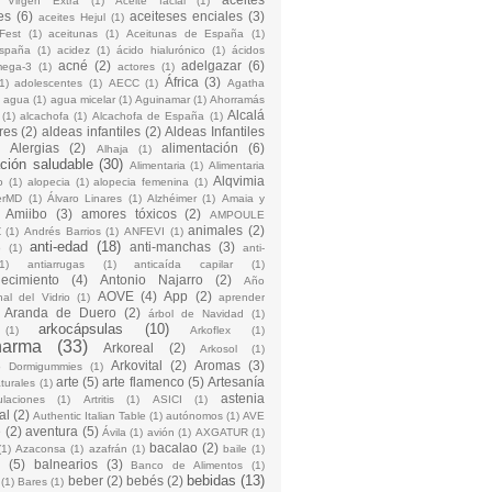
 Virgen Extra
(1)
Aceite facial
(1)
es
(6)
aceiteses enciales
(3)
aceites Hejul
(1)
Fest
(1)
aceitunas
(1)
Aceitunas de España
(1)
España
(1)
acidez
(1)
ácido hialurónico
(1)
ácidos
acné
(2)
adelgazar
(6)
mega-3
(1)
actores
(1)
África
(3)
1)
adolescentes
(1)
AECC
(1)
Agatha
)
agua
(1)
agua micelar
(1)
Aguinamar
(1)
Ahorramás
Alcalá
(1)
alcachofa
(1)
Alcachofa de España
(1)
res
(2)
aldeas infantiles
(2)
Aldeas Infantiles
)
Alergias
(2)
alimentación
(6)
Alhaja
(1)
ción saludable
(30)
Alimentaria
(1)
Alimentaria
Alqvimia
o
(1)
alopecia
(1)
alopecia femenina
(1)
erMD
(1)
Álvaro Linares
(1)
Alzhéimer
(1)
Amaia y
Amiibo
(3)
amores tóxicos
(2)
AMPOULE
animales
(2)
Z
(1)
Andrés Barrios
(1)
ANFEVI
(1)
anti-edad
(18)
anti-manchas
(3)
o
(1)
anti-
1)
antiarrugas
(1)
anticaída capilar
(1)
jecimiento
(4)
Antonio Najarro
(2)
Año
AOVE
(4)
App
(2)
nal del Vidrio
(1)
aprender
Aranda de Duero
(2)
árbol de Navidad
(1)
arkocápsulas
(10)
(1)
Arkoflex
(1)
harma
(33)
Arkoreal
(2)
Arkosol
(1)
Arkovital
(2)
Aromas
(3)
o Dormigummies
(1)
arte
(5)
arte flamenco
(5)
Artesanía
turales
(1)
astenia
culaciones
(1)
Artritis
(1)
ASICI
(1)
al
(2)
Authentic Italian Table
(1)
autónomos
(1)
AVE
e
(2)
aventura
(5)
Ávila
(1)
avión
(1)
AXGATUR
(1)
bacalao
(2)
(1)
Azaconsa
(1)
azafrán
(1)
baile
(1)
(5)
balnearios
(3)
Banco de Alimentos
(1)
bebidas
(13)
beber
(2)
bebés
(2)
(1)
Bares
(1)