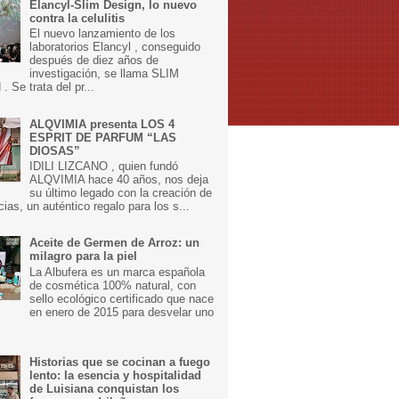
Elancyl-Slim Design, lo nuevo
contra la celulitis
El nuevo lanzamiento de los
laboratorios Elancyl , conseguido
después de diez años de
investigación, se llama SLIM
 Se trata del pr...
ALQVIMIA presenta LOS 4
ESPRIT DE PARFUM “LAS
DIOSAS”
IDILI LIZCANO , quien fundó
ALQVIMIA hace 40 años, nos deja
su último legado con la creación de
cias, un auténtico regalo para los s...
Aceite de Germen de Arroz: un
milagro para la piel
La Albufera es un marca española
de cosmética 100% natural, con
sello ecológico certificado que nace
en enero de 2015 para desvelar uno
Historias que se cocinan a fuego
lento: la esencia y hospitalidad
de Luisiana conquistan los