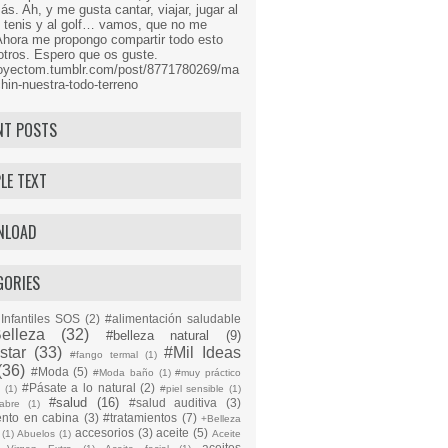
s. Ah, y me gusta cantar, viajar, jugar al
l tenis y al golf… vamos, que no me
Ahora me propongo compartir todo esto
tros. Espero que os guste.
proyectom.tumblr.com/post/8771780269/ma
hin-nuestra-todo-terreno
NT POSTS
LE TEXT
NLOAD
GORIES
Infantiles SOS
(2)
#alimentación saludable
elleza
(32)
#belleza natural
(9)
star
(33)
#Mil Ideas
#fango termal
(1)
(36)
#Moda
(5)
#Moda baño
(1)
#muy práctico
#Pásate a lo natural
(2)
n
(1)
#piel sensible
(1)
#salud
(16)
#salud auditiva
(3)
abre
(1)
ento en cabina
(3)
#tratamientos
(7)
+Belleza
accesorios
(3)
aceite
(5)
(1)
Abuelos
(1)
Aceite
aceites