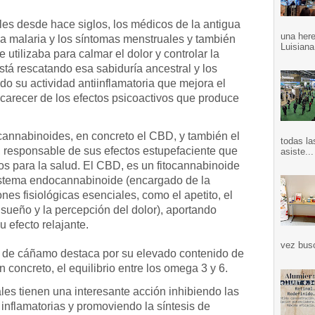
les desde hace siglos, los médicos de la antigua
una here
la malaria y los síntomas menstruales y también
Luisiana
 utilizaba para calmar el dolor y controlar la
está rescatando esa sabiduría ancestral y los
do su actividad antiinflamatoria que mejora el
 carecer de los efectos psicoactivos que produce
cannabinoides, en concreto el CBD, y también el
todas la
, responsable de sus efectos estupefaciente que
asiste...
os para la salud. El CBD, es un fitocannabinoide
sistema endocannabinoide (encargado de la
es fisiológicas esenciales, como el apetito, el
l sueño y la percepción del dolor), aportando
u efecto relajante.
vez bus
a de cáñamo destaca por su elevado contenido de
n concreto, el equilibrio entre los omega 3 y 6.
les tienen una interesante acción inhibiendo las
inflamatorias y promoviendo la síntesis de