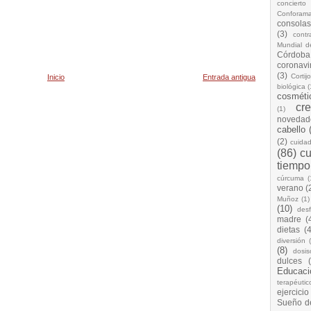
concierto
Conforam
consolas
(3)
cont
Mundial d
Córdoba
coronavi
(3)
Cortij
Inicio
Entrada antigua
biológica
(
cosméti
cr
(1)
novedad
cabello
(2)
cuida
(86)
cu
tiempo
cúrcuma
(
verano
(
Muñoz
(1)
(10)
desf
madre
(
dietas
(4
diversión
(8)
dosis
dulces
Educaci
terapéutic
ejercicio
Sueño d