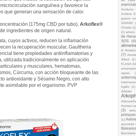
de Oliva
esencial
 microcirculación sanguínea y favorece la
Aceituna 
es que generan una sensación de calor.
Acelera 
grasos o
ADIANO
(
concentración (175mg CBD por tubo),
Arkoflex®
Christie
(1
e ingredientes de origen natural.
(1)
ahorro
de Hena
ta, cuyos activos, reducen la inflamación
SOS
(4
alimenta
recen la recuperación muscular, Gaultheria
& Hostelc
ncial tiene propiedades antiinflamatorias y
(7)
Alumi
 utilizada tradicionalmente en aplicación
Alfred
(1)
FLASH A
s articulares y musculares, hematomas,
aniversari
ismos, Cúrcuma, con acción bloqueante de las
ojeras
(
antienve
ecto antioxidante y Sésamo Negro, con alto
Internacio
nte asimilable por el organismo. PVP
inglés
(1)
Árboles
Arkop
Arkosueñ
Aromas na
(3)
arti
primaver
Avèn
(1)
ayurveda
Baleares
Barcelona