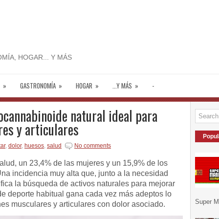
MÍA, HOGAR... Y MÁS
»
GASTRONOMÍA
»
HOGAR
»
...Y MÁS
»
-
cannabinoide natural ideal para
res y articulares
Popul
ar
,
dolor
,
huesos
,
salud
No comments
lud, un 23,4% de las mujeres y un 15,9% de los
na incidencia muy alta que, junto a la necesidad
tifica la búsqueda de activos naturales para mejorar
 de deporte habitual gana cada vez más adeptos lo
Super Ma
es musculares y articulares con dolor asociado.