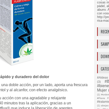
cosas má
pádel, a
aburro. 
con voso
http://
risa-mac
RECE
SAMP
DOW
CATE
rápido y duradero del dolor
#Aldeas 
#B
(3)
una doble acción, por un lado, aporta una frescura
#biene
ol y al alcanfor, con efecto analgésico.
Mujer
(1)
#orde
u acción con una agradable y relajante
#Pierre F
#tratami
0 minutos tras la aplicación, gracias a un
(1)
abejas
tflux® que induce la liberación de agentes