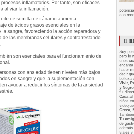
 procesos inflamatorios. Por tanto, son eficaces
 aliviar la inflamación.
potencia
con reco
eite de semilla de cáñamo aumenta
taje de ácidos grasos esenciales en la
 la sangre, favoreciendo la acción reparadora y
ra de las membranas celulares y contrarrestando
EL B
.
Soy peri
mbién son esenciales para el funcionamiento del
pero lo 
unos cua
onal.
encanta 
hacer m
ersonas con ansiedad tienen niveles más bajos
decir q
rados en sangre y que la suplementación con
belleza 
Vivir, 
en ayudar a reducir los síntomas de la ansiedad
y Negro
estrés.
fui dire
Casa al
niños e
videoju
Greca, 
También 
Tu amig
de gast
además 
viajes 