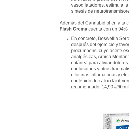
vasodilatadores, estimula la
síntesis de neurotransmisor
Además del Cannabidiol en alta 
Flash Crema
cuenta con un 94% d
En concreto, Boswellia Serra
después del ejercicio y favo
procumbens, cuyo aceite ese
analgésicas, Arnica Montana,
cutánea para aliviar dolore
contusiones y otros traumat
citocinas inflamatorias y ef
contenido de calcio fácilme
recomendado: 14,90
/60 ml
€