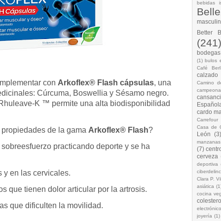
bebidas i
Bell
masculi
Better 
(241
bodegas.
(1)
bulos 
Café Berl
calzado
complementar con
Arkoflex® Flash cápsulas
, una
Camino d
campeona
edicinales: Cúrcuma, Boswellia y Sésamo negro.
cansanc
Rhuleave-K ™ permite una alta biodisponibilidad
Española
cardo ma
Carrefour
Casa de 
s propiedades de la gama
Arkoflex® Flash
?
León
(3
manzanas
sobreesfuerzo practicando deporte y se ha
(7)
centr
cerveza
deportiva
y en las cervicales.
ciberdelin
Clara P. Vi
asiática
(1
que tienen dolor articular por la artrosis.
cocina ve
colestero
as que dificulten la movilidad.
electrónic
joyería
(1)