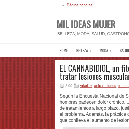
Página principal
MIL IDEAS MUJER
BELLEZA, MODA, SALUD, GASTRONO
HOME
BELLEZA
»
MODA
»
SALUD
EL CANNABIDIOL, un fito
tratar lesiones muscula
8:00
Arkoflex
,
articulaciones
,
bienest
Según la Encuesta Nacional de Sa
hombres padecen dolor crónico. U
de tratamientos a largo plazo, jus
el problema. Además, la práctica
que conlleva el aumento de lesion