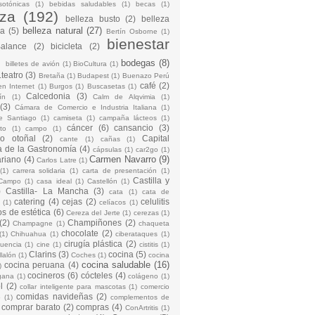
sotónicas
(1)
bebidas saludables
(1)
becas
(1)
eza
(192)
belleza busto
(2)
belleza
belleza natural
(27)
na
(5)
Bertín Osborne
(1)
bienestar
Balance
(2)
bicicleta
(2)
)
bodegas
(8)
billetes de avión
(1)
BioCultura
(1)
teatro
(3)
Bretaña
(1)
Budapest
(1)
Buenazo Perú
café
(2)
en Internet
(1)
Burgos
(1)
Buscasetas
(1)
Calcedonia
(3)
ín
(1)
Calm de Alqvimia
(1)
(3)
Cámara de Comercio e Industria Italiana
(1)
e Santiago
(1)
camiseta
(1)
campaña lácteos
(1)
cáncer
(6)
cansancio
(3)
to
(1)
campo
(1)
io otoñal
(2)
Capital
cante
(1)
cañas
(1)
 de la Gastronomía
(4)
cápsulas
(1)
car2go
(1)
Carmen Navarro
(9)
riano
(4)
Carlos Latre
(1)
(1)
carrera solidaria
(1)
carta de presentación
(1)
Castilla y
Campo
(1)
casa ideal
(1)
Castellón
(1)
)
Castilla- La Mancha
(3)
cata
(1)
cata de
catering
(4)
cejas
(2)
celulitis
(1)
celíacos
(1)
os de estética
(6)
Cereza del Jerte
(1)
cerezas
(1)
(2)
Champiñones
(2)
Champagne
(1)
chaqueta
chocolate
(2)
(1)
Chihuahua
(1)
ciberataques
(1)
cirugía plástica
(2)
cuencia
(1)
cine
(1)
cistitis
(1)
Clarins
(3)
cocina
(5)
llalón
(1)
Coches
(1)
cocina
cocina saludable
(16)
cocina peruana
(4)
)
cocineros
(6)
cócteles
(4)
gana
(1)
colágeno
(1)
l
(2)
collar inteligente para mascotas
(1)
comercio
comidas navideñas
(2)
o
(1)
complementos de
comprar barato
(2)
compras
(4)
ConArtritis
(1)