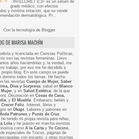
INTELLIRET 0,3+ es un sérum de
grado médico, con efectos
dos y mínima irritación, que se vende
mendación dermatológica. Pr...
Con la tecnología de
Blogger
.
LOG DE MARISA MACHÍN
odista y licenciada en Ciencias Políticas,
mío son las revistas femeninas. Llevo
ntos años haciéndolas y, la verdad, me
mi trabajo, por eso me he decidido a
i propio blog. En este campo se puede
ue domino todos los temas. He hecho
en las revistas
Cuerpo de Mujer, Saber
Prima, Diva y Sorpresa
; salud en
Blanco
 Mujer
, y en
Salud Estética
, de la que
ctora. Decoración en
Cosas de Casa,
 día
, y
El Mueble
. Embarazo, bebés y
n
Crecer Feliz
. Internet, libros y
egos en
Okapi
. Labores y patrones en
Moda Patrones
y
Punto de Cruz
.
he tenido mi propia revista para niñas,
a Lola
y he puesto en marcha revistas
ronomía como
A la Carta
y
Yo Cocino
,
de especiales de Trucos, páginas de
y escapadas con encanto, y otras muchas