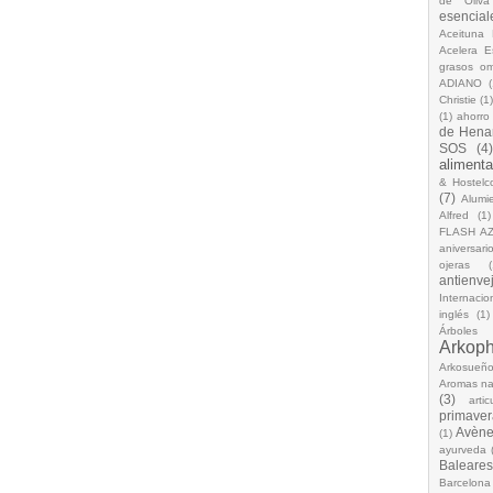
de Oliva
esencial
Aceituna 
Acelera 
grasos o
ADIANO
(
Christie
(1
(1)
ahorro
de Hena
SOS
(4
alimenta
& Hostelc
(7)
Alumi
Alfred
(1)
FLASH A
aniversari
ojeras
(
antienve
Internacio
inglés
(1)
Árboles
Arkop
Arkosueñ
Aromas na
(3)
arti
primaver
Avèn
(1)
ayurveda
Baleares
Barcelona