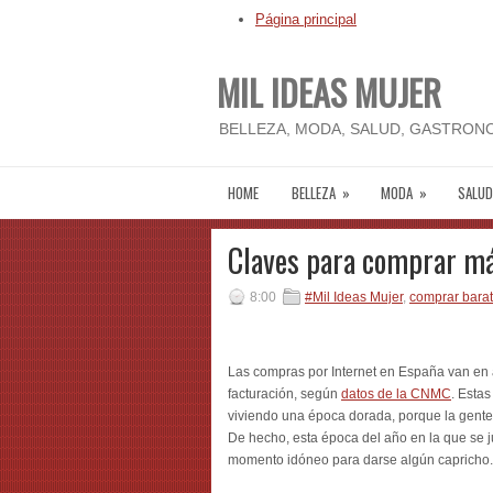
Página principal
MIL IDEAS MUJER
BELLEZA, MODA, SALUD, GASTRONO
HOME
BELLEZA
»
MODA
»
SALUD
Claves para comprar má
8:00
#Mil Ideas Mujer
,
comprar bara
Las compras por Internet en España van en
facturación, según
datos de la CNMC
. Esta
viviendo una época dorada, porque la gente
De hecho, esta época del año en la que se ju
momento idóneo para darse algún capricho.