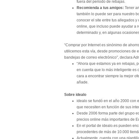
fuera del periodo de rebajas.
Recomienda a tus amigos:
Tener am
también lo puede ser para nuestro bo
conocer el site entre tus allegados 
online, que incluso puede ayudar a r
determinado y, en algunas ocasiones,
“
Comprar por Internet es sinónimo de ahorro
utilicemos esta vía, desde promociones de e
bandejas de correo electrónico”, declara Ad
“
Ahora que estamos ya en rebajas, p
en cuenta que lo más inteligente es 
cara a encontrar siempre la mejor of
añade.
Sobre idealo
idealo se fundó en el año 2000 con e
que necesiten en función de sus inte
Desde 2006 forma parte del grupo ed
precios online más importantes de E
En el portal de idealo.es pueden enc
procedentes de más de 10.000 tiend
Actualmente, cuenta con una plantil