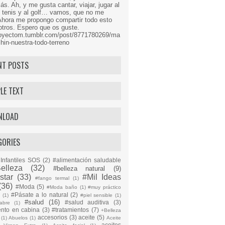
s. Ah, y me gusta cantar, viajar, jugar al
l tenis y al golf… vamos, que no me
Ahora me propongo compartir todo esto
tros. Espero que os guste.
proyectom.tumblr.com/post/8771780269/ma
hin-nuestra-todo-terreno
NT POSTS
LE TEXT
NLOAD
GORIES
Infantiles SOS
(2)
#alimentación saludable
elleza
(32)
#belleza natural
(9)
star
(33)
#Mil Ideas
#fango termal
(1)
(36)
#Moda
(5)
#Moda baño
(1)
#muy práctico
#Pásate a lo natural
(2)
n
(1)
#piel sensible
(1)
#salud
(16)
#salud auditiva
(3)
abre
(1)
ento en cabina
(3)
#tratamientos
(7)
+Belleza
accesorios
(3)
aceite
(5)
(1)
Abuelos
(1)
Aceite
aceites