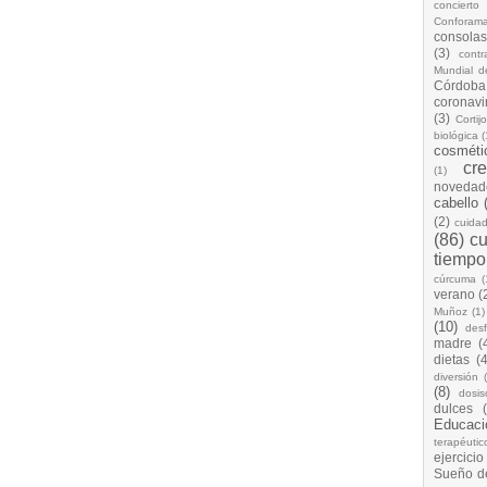
concierto
Conforam
consolas
(3)
cont
Mundial d
Córdoba
coronavi
(3)
Cortij
biológica
(
cosméti
cr
(1)
novedad
cabello
(2)
cuida
(86)
cu
tiempo
cúrcuma
(
verano
(
Muñoz
(1)
(10)
desf
madre
(
dietas
(4
diversión
(8)
dosis
dulces
Educaci
terapéutic
ejercicio
Sueño d