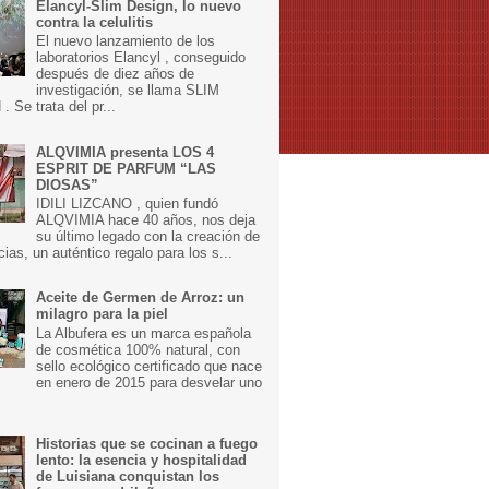
Elancyl-Slim Design, lo nuevo
contra la celulitis
El nuevo lanzamiento de los
laboratorios Elancyl , conseguido
después de diez años de
investigación, se llama SLIM
 Se trata del pr...
ALQVIMIA presenta LOS 4
ESPRIT DE PARFUM “LAS
DIOSAS”
IDILI LIZCANO , quien fundó
ALQVIMIA hace 40 años, nos deja
su último legado con la creación de
cias, un auténtico regalo para los s...
Aceite de Germen de Arroz: un
milagro para la piel
La Albufera es un marca española
de cosmética 100% natural, con
sello ecológico certificado que nace
en enero de 2015 para desvelar uno
Historias que se cocinan a fuego
lento: la esencia y hospitalidad
de Luisiana conquistan los