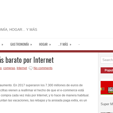
MÍA, HOGAR... Y MÁS
»
GASTRONOMÍA
»
HOGAR
»
...Y MÁS
»
-
s barato por Internet
to
,
compras
,
Internet
No comments
Popul
 aumento. En 2017 superaron los 7.300 millones de euros de
s cifras vienen a reafirmar el hecho de que el e-commerce está
 compra cada vez más por Internet, y lo hace de manera habitual.
ntan las vacaciones, las rebajas y la ansiada paga extra, es un
Super Ma