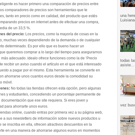
teligente es hacer primero una comparación de precios entre
. Los comparadores de precios son herramientas que te
una here
nes, tanto en precio como en calidad, del producto que estés
Luisiana
mparando precios en internet antes de efectuar una compra,
edia de un 33,5 %.
nes del precio:
Los precios, como la mayoría de cosas en la
mpo, muchas veces dependiendo de la demanda o de cualquier
to determinado. Es por ello que es bueno hacer un
 que queremos comprar a lo largo del tiempo para asegurarnos
más adecuado. idealo ofrece funciones como la de ‘Precio
todas la
de recibir un aviso cuando el artículo en el que está interesado
asiste...
uesto a pagar por el mismo. Esta herramienta se convierte en
nden ahorrarse unos cuantos euros desde la comodidad su
o móvil.
venes:
No todas las tiendas ofrecen esta opción, pero algunas
nes y estudiantes, concediendo un porcentaje permanente de
e documentación que ese site requiera. Si eres joven y
vez bus
ad para ahorrarte unos euros.
iendas online, cuando entras por primera vez a su página web,
irse a sus newsletters de información sobre nuevos productos u
e se inscriba en ella, ofrecen atractivos descuentos en la
ierte en una manera de ahorrarse algunos euros en momentos