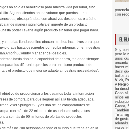
igos no solo es beneficioso para nuestra vida personal, sino
potencia
lsillo. Algunas tiendas online valoran que puedas dar a
con reco
y conocidos, obsequiándote con atractivos descuentos o crédito
ebajar de manera significativa el importe de un producto
 hasta poder llevarte algún producto sin tener que pagar nada.
EL B
, ya que las tiendas online ofrecen muchos incentivos para que
nvío gratis hasta descuentos por recibir información en nuestras
Soy peri
rián Amorín, Country Manager de idealo.es.
pero lo 
unos cua
odemos hasta doblar la capacidad de ahorro, teniendo siempre
encanta 
comparar los diferentes precios para un mismo producto, de
hacer m
erta y el producto que mejor se adapte a nuestras necesidades”,
decir q
belleza 
Vivir, 
y Negro
fui dire
Casa al
l objetivo de proporcionar a los usuarios toda la información
niños e
reses de compra, para que lleguen así a la tienda adecuada.
videoju
itorial Axel Springer SE y es uno de los comparadores de
Greca, 
También 
uropa, con más de 22 millones de usuarios en seis países.
Tu amig
ontrarse más de 90 millones de ofertas de productos
de gast
as.
además 
viajes 
la de más de 700 personas de todo el mundo que trabajan en la