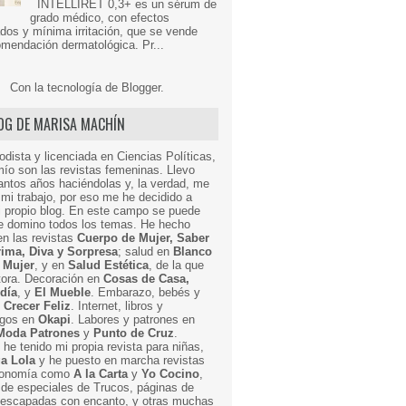
INTELLIRET 0,3+ es un sérum de
grado médico, con efectos
dos y mínima irritación, que se vende
mendación dermatológica. Pr...
Con la tecnología de
Blogger
.
LOG DE MARISA MACHÍN
odista y licenciada en Ciencias Políticas,
mío son las revistas femeninas. Llevo
ntos años haciéndolas y, la verdad, me
mi trabajo, por eso me he decidido a
i propio blog. En este campo se puede
ue domino todos los temas. He hecho
en las revistas
Cuerpo de Mujer, Saber
Prima, Diva y Sorpresa
; salud en
Blanco
 Mujer
, y en
Salud Estética
, de la que
ctora. Decoración en
Cosas de Casa,
 día
, y
El Mueble
. Embarazo, bebés y
n
Crecer Feliz
. Internet, libros y
egos en
Okapi
. Labores y patrones en
Moda Patrones
y
Punto de Cruz
.
he tenido mi propia revista para niñas,
a Lola
y he puesto en marcha revistas
ronomía como
A la Carta
y
Yo Cocino
,
de especiales de Trucos, páginas de
y escapadas con encanto, y otras muchas