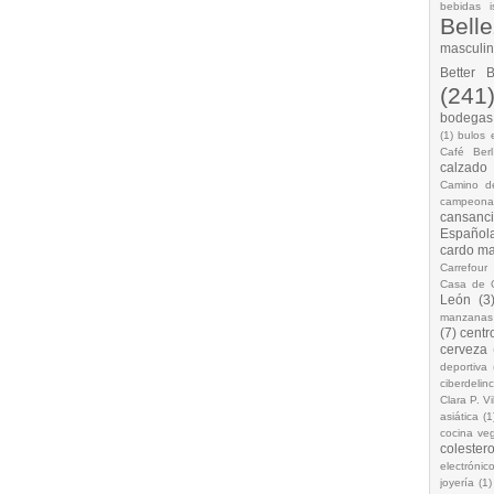
bebidas i
Bell
masculi
Better 
(241
bodegas.
(1)
bulos 
Café Berl
calzado
Camino d
campeona
cansanc
Española
cardo ma
Carrefour
Casa de 
León
(3
manzanas
(7)
centr
cerveza
deportiva
ciberdelin
Clara P. Vi
asiática
(1
cocina ve
colestero
electrónic
joyería
(1)