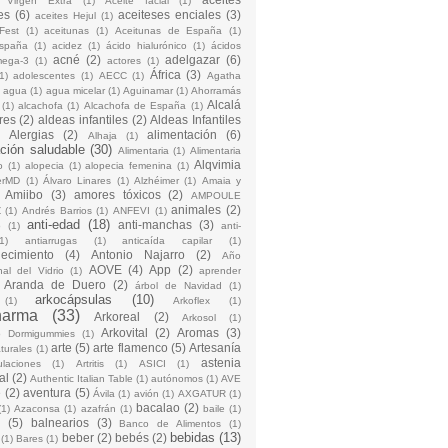
 Virgen Extra
(1)
Aceite facial
(1)
es
(6)
aceiteses enciales
(3)
aceites Hejul
(1)
Fest
(1)
aceitunas
(1)
Aceitunas de España
(1)
España
(1)
acidez
(1)
ácido hialurónico
(1)
ácidos
acné
(2)
adelgazar
(6)
mega-3
(1)
actores
(1)
África
(3)
1)
adolescentes
(1)
AECC
(1)
Agatha
)
agua
(1)
agua micelar
(1)
Aguinamar
(1)
Ahorramás
Alcalá
(1)
alcachofa
(1)
Alcachofa de España
(1)
res
(2)
aldeas infantiles
(2)
Aldeas Infantiles
)
Alergias
(2)
alimentación
(6)
Alhaja
(1)
ción saludable
(30)
Alimentaria
(1)
Alimentaria
Alqvimia
o
(1)
alopecia
(1)
alopecia femenina
(1)
erMD
(1)
Álvaro Linares
(1)
Alzhéimer
(1)
Amaia y
Amiibo
(3)
amores tóxicos
(2)
AMPOULE
animales
(2)
Z
(1)
Andrés Barrios
(1)
ANFEVI
(1)
anti-edad
(18)
anti-manchas
(3)
o
(1)
anti-
1)
antiarrugas
(1)
anticaída capilar
(1)
jecimiento
(4)
Antonio Najarro
(2)
Año
AOVE
(4)
App
(2)
nal del Vidrio
(1)
aprender
Aranda de Duero
(2)
árbol de Navidad
(1)
arkocápsulas
(10)
(1)
Arkoflex
(1)
harma
(33)
Arkoreal
(2)
Arkosol
(1)
Arkovital
(2)
Aromas
(3)
o Dormigummies
(1)
arte
(5)
arte flamenco
(5)
Artesanía
turales
(1)
astenia
culaciones
(1)
Artritis
(1)
ASICI
(1)
al
(2)
Authentic Italian Table
(1)
autónomos
(1)
AVE
e
(2)
aventura
(5)
Ávila
(1)
avión
(1)
AXGATUR
(1)
bacalao
(2)
(1)
Azaconsa
(1)
azafrán
(1)
baile
(1)
(5)
balnearios
(3)
Banco de Alimentos
(1)
bebidas
(13)
beber
(2)
bebés
(2)
(1)
Bares
(1)