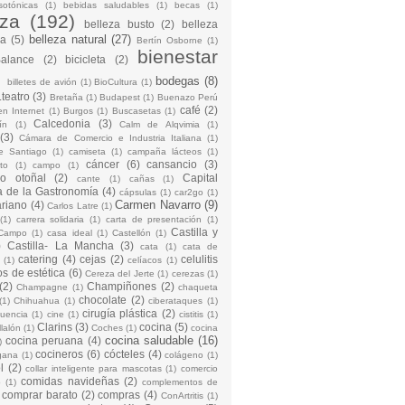
sotónicas
(1)
bebidas saludables
(1)
becas
(1)
eza
(192)
belleza busto
(2)
belleza
belleza natural
(27)
na
(5)
Bertín Osborne
(1)
bienestar
Balance
(2)
bicicleta
(2)
)
bodegas
(8)
billetes de avión
(1)
BioCultura
(1)
teatro
(3)
Bretaña
(1)
Budapest
(1)
Buenazo Perú
café
(2)
en Internet
(1)
Burgos
(1)
Buscasetas
(1)
Calcedonia
(3)
ín
(1)
Calm de Alqvimia
(1)
(3)
Cámara de Comercio e Industria Italiana
(1)
e Santiago
(1)
camiseta
(1)
campaña lácteos
(1)
cáncer
(6)
cansancio
(3)
to
(1)
campo
(1)
io otoñal
(2)
Capital
cante
(1)
cañas
(1)
 de la Gastronomía
(4)
cápsulas
(1)
car2go
(1)
Carmen Navarro
(9)
riano
(4)
Carlos Latre
(1)
(1)
carrera solidaria
(1)
carta de presentación
(1)
Castilla y
Campo
(1)
casa ideal
(1)
Castellón
(1)
)
Castilla- La Mancha
(3)
cata
(1)
cata de
catering
(4)
cejas
(2)
celulitis
(1)
celíacos
(1)
os de estética
(6)
Cereza del Jerte
(1)
cerezas
(1)
(2)
Champiñones
(2)
Champagne
(1)
chaqueta
chocolate
(2)
(1)
Chihuahua
(1)
ciberataques
(1)
cirugía plástica
(2)
cuencia
(1)
cine
(1)
cistitis
(1)
Clarins
(3)
cocina
(5)
llalón
(1)
Coches
(1)
cocina
cocina saludable
(16)
cocina peruana
(4)
)
cocineros
(6)
cócteles
(4)
gana
(1)
colágeno
(1)
l
(2)
collar inteligente para mascotas
(1)
comercio
comidas navideñas
(2)
o
(1)
complementos de
comprar barato
(2)
compras
(4)
ConArtritis
(1)