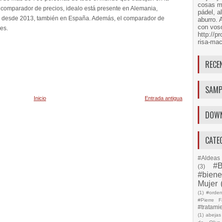
cosas má
comparador de precios, idealo está presente en Alemania,
pádel, a
ia y desde 2013, también en España. Además, el comparador de
aburro. 
con voso
es.
http://
risa-mac
RECE
SAMP
Inicio
Entrada antigua
DOW
CATE
#Aldeas 
#B
(3)
#biene
Mujer
(1)
#orde
#Pierre F
#tratami
(1)
abejas