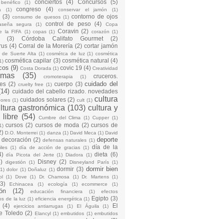
conciertos
(4)
Concursos
(5)
 benéfico
(1)
congreso
(4)
a
(1)
conservar el jamón
(1)
(3)
contorno de ojos
consumo de quesos
(1)
control de peso
(4)
raseña segura
(1)
Copa
Coravin
(2)
e la FIFA
(1)
copas
(1)
corazón
(1)
(3)
Córdoba Califato Gourmet
(2)
rus
(4)
Corral de la Morería
(2)
cortar jamón
o de Suerte Alta
(1)
cosmétca de luz
(1)
cosmética
cosmética capilar
(3)
cosmética natural
(4)
1)
cos
(9)
covic 19
(4)
Costa Dorada
(1)
Creatividad
emas
(35)
cruceros.
cromoterapia
(1)
cuidado del
es
(2)
cuerpo
(3)
cruelty free
(1)
(14)
cuidado del cabello rizado. novedades
cultura
cuidados solares
(2)
dores
(1)
cult
(1)
ltura gastronómica
(103)
cultura y
 libre
(54)
Cumbre del Clima
(1)
Cupper
(1)
cursos
(2)
cursos de moda
(2)
cursos de
1)
2)
D.O. Monterrei
(1)
danza
(1)
David Meca
(1)
David
deporte
decoración
(2)
defensas naturales
(1)
día de la
iles
(1)
día de acción de gracias
(1)
4)
dieta
(6)
día Picota del Jerte
(1)
Diadora
(1)
)
Disney
(2)
digestión
(1)
Disneyland París
(1)
dormir bien
dormir
(3)
(1)
dolor
(1)
Doñaluz
(1)
ol
(1)
Dove
(1)
Dr. Chamosa
(1)
Dr. Martens
(1)
(3)
Echinacea
(1)
ecología
(1)
ecommerce
(1)
ón
(12)
educación financiera
(1)
efectos
Egipto
(3)
os de la luz
(1)
eficiencia energética
(1)
(4)
El
ejercicios antiarrugas
(1)
El Águila
(1)
e Toledo
(2)
Elancyl
(1)
embutidos
(1)
embutidos