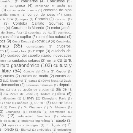
conciertos
(4)
Concursos
(5)
 benéfico
(1)
congreso
(4)
a
(1)
conservar el jamón
(1)
(3)
contorno de ojos
consumo de quesos
(1)
control de peso
(4)
raseña segura
(1)
Copa
Coravin
(2)
e la FIFA
(1)
copas
(1)
corazón
(1)
(3)
Córdoba Califato Gourmet
(2)
rus
(4)
Corral de la Morería
(2)
cortar jamón
o de Suerte Alta
(1)
cosmétca de luz
(1)
cosmética
cosmética capilar
(3)
cosmética natural
(4)
1)
cos
(9)
covic 19
(4)
Costa Dorada
(1)
Creatividad
emas
(35)
cruceros.
cromoterapia
(1)
cuidado del
es
(2)
cuerpo
(3)
cruelty free
(1)
(14)
cuidado del cabello rizado. novedades
cultura
cuidados solares
(2)
dores
(1)
cult
(1)
ltura gastronómica
(103)
cultura y
 libre
(54)
Cumbre del Clima
(1)
Cupper
(1)
cursos
(2)
cursos de moda
(2)
cursos de
1)
2)
D.O. Monterrei
(1)
danza
(1)
David Meca
(1)
David
deporte
decoración
(2)
defensas naturales
(1)
día de la
iles
(1)
día de acción de gracias
(1)
4)
dieta
(6)
día Picota del Jerte
(1)
Diadora
(1)
)
Disney
(2)
digestión
(1)
Disneyland París
(1)
dormir bien
dormir
(3)
(1)
dolor
(1)
Doñaluz
(1)
ol
(1)
Dove
(1)
Dr. Chamosa
(1)
Dr. Martens
(1)
(3)
Echinacea
(1)
ecología
(1)
ecommerce
(1)
ón
(12)
educación financiera
(1)
efectos
Egipto
(3)
os de la luz
(1)
eficiencia energética
(1)
(4)
El
ejercicios antiarrugas
(1)
El Águila
(1)
e Toledo
(2)
Elancyl
(1)
embutidos
(1)
embutidos