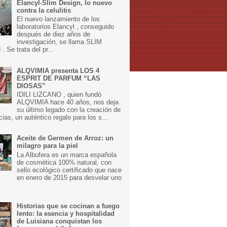
Elancyl-Slim Design, lo nuevo
contra la celulitis
El nuevo lanzamiento de los
laboratorios Elancyl , conseguido
después de diez años de
investigación, se llama SLIM
 Se trata del pr...
ALQVIMIA presenta LOS 4
ESPRIT DE PARFUM “LAS
DIOSAS”
IDILI LIZCANO , quien fundó
ALQVIMIA hace 40 años, nos deja
su último legado con la creación de
cias, un auténtico regalo para los s...
Aceite de Germen de Arroz: un
milagro para la piel
La Albufera es un marca española
de cosmética 100% natural, con
sello ecológico certificado que nace
en enero de 2015 para desvelar uno
Historias que se cocinan a fuego
lento: la esencia y hospitalidad
de Luisiana conquistan los