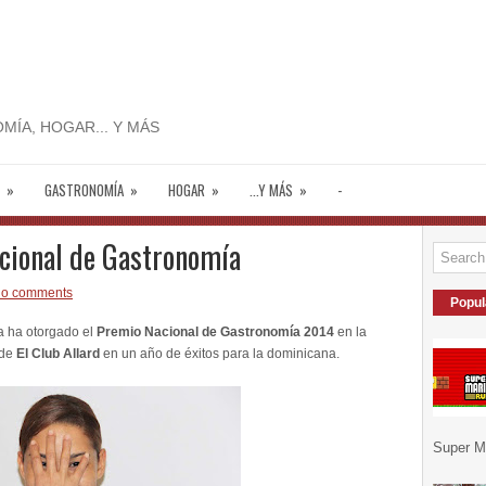
MÍA, HOGAR... Y MÁS
»
GASTRONOMÍA
»
HOGAR
»
...Y MÁS
»
-
cional de Gastronomía
o comments
Popul
 ha otorgado el
Premio Nacional de Gastronomía 2014
en la
 de
El Club Allard
en un año de éxitos para la dominicana.
Super Ma