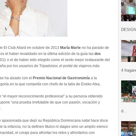
DESIGN .
de El Club Allard en octubre de 2013
María Marte
no ha parado de
los el haber revalidado en la última edición de la guía las
dos
11 o el de haber sido elegido como el sexto mejor restaurante del
 por los usuarios de Tripadvisor, el portal de viajeros más
4 fragan
 se ha alzado con el
Premio Nacional de Gastronomía
a la
oría en la que competía con chefs de la talla de Eneko Atxa,
 “el mayor reconocimiento profesional” a su persona obtenido
upone “una prueba irrefutable de que con pasión, vocación y
.
d...
e y apasionada que dejó su República Dominicana natal hace doce
la infancia, no la definen títulos ni stages sino un amplio elenco
nacidad, el coraje para afrontar los retos y afrontarlos con