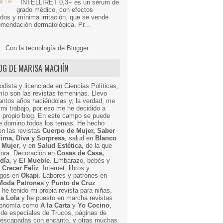
INTELLIRET 0,3+ es un sérum de
grado médico, con efectos
dos y mínima irritación, que se vende
mendación dermatológica. Pr...
Con la tecnología de
Blogger
.
LOG DE MARISA MACHÍN
odista y licenciada en Ciencias Políticas,
mío son las revistas femeninas. Llevo
ntos años haciéndolas y, la verdad, me
mi trabajo, por eso me he decidido a
i propio blog. En este campo se puede
ue domino todos los temas. He hecho
en las revistas
Cuerpo de Mujer, Saber
Prima, Diva y Sorpresa
; salud en
Blanco
 Mujer
, y en
Salud Estética
, de la que
ctora. Decoración en
Cosas de Casa,
 día
, y
El Mueble
. Embarazo, bebés y
n
Crecer Feliz
. Internet, libros y
egos en
Okapi
. Labores y patrones en
Moda Patrones
y
Punto de Cruz
.
he tenido mi propia revista para niñas,
a Lola
y he puesto en marcha revistas
ronomía como
A la Carta
y
Yo Cocino
,
de especiales de Trucos, páginas de
y escapadas con encanto, y otras muchas