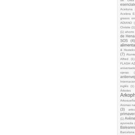
de Oliva
esencial
Aceituna 
Acelera 
grasos o
ADIANO
(
Christie
(1
(1)
ahorro
de Hena
SOS
(4
alimenta
& Hostelc
(7)
Alumi
Alfred
(1)
FLASH A
aniversari
ojeras
(
antienve
Internacio
inglés
(1)
Árboles
Arkop
Arkosueñ
Aromas na
(3)
arti
primaver
Avèn
(1)
ayurveda
Baleares
Barcelona