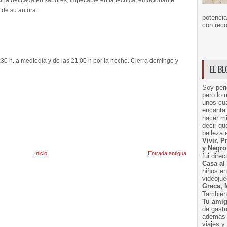
cina delicada en sabores, impecable en la técnica, emocionante
 de su autora.
potencia
con reco
:30 h. a mediodía y de las 21:00 h por la noche. Cierra domingo y
EL B
Soy peri
pero lo 
unos cua
encanta 
hacer m
decir q
belleza 
Vivir, 
y Negro
Inicio
Entrada antigua
fui dire
Casa al
niños e
videoju
Greca, 
También 
Tu amig
de gast
además 
viajes 