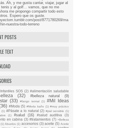
s. Ah, y me gusta cantar, viajar, jugar al
l tenis y al golf… vamos, que no me
Ahora me propongo compartir todo esto
tros. Espero que os guste.
proyectom.tumblr.com/post/8771780269/ma
hin-nuestra-todo-terreno
NT POSTS
LE TEXT
NLOAD
GORIES
Infantiles SOS
(2)
#alimentación saludable
elleza
(32)
#belleza natural
(9)
star
(33)
#Mil Ideas
#fango termal
(1)
(36)
#Moda
(5)
#Moda baño
(1)
#muy práctico
#Pásate a lo natural
(2)
n
(1)
#piel sensible
(1)
#salud
(16)
#salud auditiva
(3)
abre
(1)
ento en cabina
(3)
#tratamientos
(7)
+Belleza
accesorios
(3)
aceite
(5)
(1)
Abuelos
(1)
Aceite
aceites