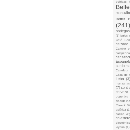
bebidas i
Bell
masculi
Better 
(241
bodegas.
(1)
bulos 
Café Berl
calzado
Camino d
campeona
cansanc
Española
cardo ma
Carrefour
Casa de 
León
(3
manzanas
(7)
centr
cerveza
deportiva
ciberdelin
Clara P. Vi
asiática
(1
cocina ve
colestero
electrónic
joyería
(1)