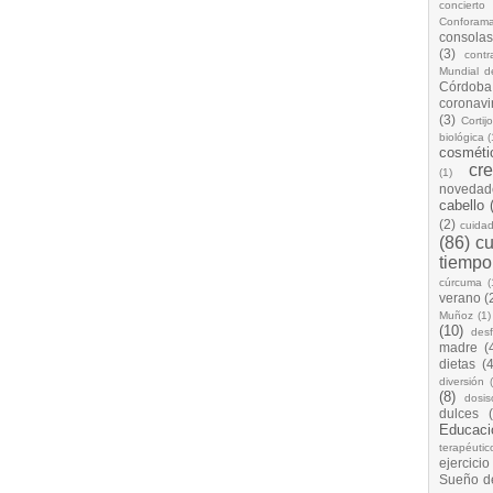
concierto
Conforam
consolas
(3)
cont
Mundial d
Córdoba
coronavi
(3)
Cortij
biológica
(
cosméti
cr
(1)
novedad
cabello
(2)
cuida
(86)
cu
tiempo
cúrcuma
(
verano
(
Muñoz
(1)
(10)
desf
madre
(
dietas
(4
diversión
(8)
dosis
dulces
Educaci
terapéutic
ejercicio
Sueño d