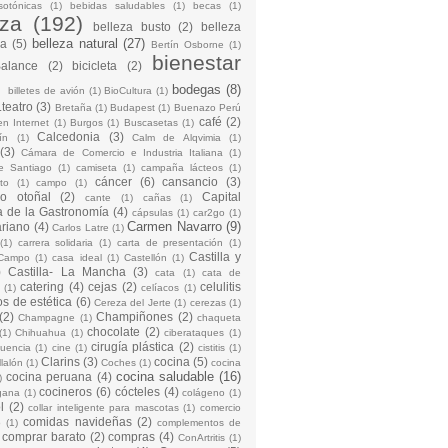
sotónicas
(1)
bebidas saludables
(1)
becas
(1)
eza
(192)
belleza busto
(2)
belleza
belleza natural
(27)
na
(5)
Bertín Osborne
(1)
bienestar
Balance
(2)
bicicleta
(2)
)
bodegas
(8)
billetes de avión
(1)
BioCultura
(1)
teatro
(3)
Bretaña
(1)
Budapest
(1)
Buenazo Perú
café
(2)
en Internet
(1)
Burgos
(1)
Buscasetas
(1)
Calcedonia
(3)
ín
(1)
Calm de Alqvimia
(1)
(3)
Cámara de Comercio e Industria Italiana
(1)
e Santiago
(1)
camiseta
(1)
campaña lácteos
(1)
cáncer
(6)
cansancio
(3)
to
(1)
campo
(1)
io otoñal
(2)
Capital
cante
(1)
cañas
(1)
 de la Gastronomía
(4)
cápsulas
(1)
car2go
(1)
Carmen Navarro
(9)
riano
(4)
Carlos Latre
(1)
(1)
carrera solidaria
(1)
carta de presentación
(1)
Castilla y
Campo
(1)
casa ideal
(1)
Castellón
(1)
)
Castilla- La Mancha
(3)
cata
(1)
cata de
catering
(4)
cejas
(2)
celulitis
(1)
celíacos
(1)
os de estética
(6)
Cereza del Jerte
(1)
cerezas
(1)
(2)
Champiñones
(2)
Champagne
(1)
chaqueta
chocolate
(2)
(1)
Chihuahua
(1)
ciberataques
(1)
cirugía plástica
(2)
cuencia
(1)
cine
(1)
cistitis
(1)
Clarins
(3)
cocina
(5)
llalón
(1)
Coches
(1)
cocina
cocina saludable
(16)
cocina peruana
(4)
)
cocineros
(6)
cócteles
(4)
gana
(1)
colágeno
(1)
l
(2)
collar inteligente para mascotas
(1)
comercio
comidas navideñas
(2)
o
(1)
complementos de
comprar barato
(2)
compras
(4)
ConArtritis
(1)