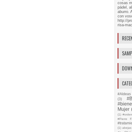
cosas má
pádel, a
aburro. 
con voso
http://
risa-mac
RECE
SAMP
DOW
CATE
#Aldeas 
#B
(3)
#biene
Mujer
(1)
#orde
#Pierre F
#tratami
(1)
abejas