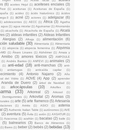
 Virgen Extra
(1)
Aceite facial
(1)
es
(6)
aceiteses enciales
(3)
aceites Hejul
(1)
Fest
(1)
aceitunas
(1)
Aceitunas de España
(1)
España
(1)
acidez
(1)
ácido hialurónico
(1)
ácidos
acné
(2)
adelgazar
(6)
mega-3
(1)
actores
(1)
África
(3)
1)
adolescentes
(1)
AECC
(1)
Agatha
)
agua
(1)
agua micelar
(1)
Aguinamar
(1)
Ahorramás
Alcalá
(1)
alcachofa
(1)
Alcachofa de España
(1)
res
(2)
aldeas infantiles
(2)
Aldeas Infantiles
)
Alergias
(2)
alimentación
(6)
Alhaja
(1)
ción saludable
(30)
Alimentaria
(1)
Alimentaria
Alqvimia
o
(1)
alopecia
(1)
alopecia femenina
(1)
erMD
(1)
Álvaro Linares
(1)
Alzhéimer
(1)
Amaia y
Amiibo
(3)
amores tóxicos
(2)
AMPOULE
animales
(2)
Z
(1)
Andrés Barrios
(1)
ANFEVI
(1)
anti-edad
(18)
anti-manchas
(3)
o
(1)
anti-
1)
antiarrugas
(1)
anticaída capilar
(1)
jecimiento
(4)
Antonio Najarro
(2)
Año
AOVE
(4)
App
(2)
nal del Vidrio
(1)
aprender
Aranda de Duero
(2)
árbol de Navidad
(1)
arkocápsulas
(10)
(1)
Arkoflex
(1)
harma
(33)
Arkoreal
(2)
Arkosol
(1)
Arkovital
(2)
Aromas
(3)
o Dormigummies
(1)
arte
(5)
arte flamenco
(5)
Artesanía
turales
(1)
astenia
culaciones
(1)
Artritis
(1)
ASICI
(1)
al
(2)
Authentic Italian Table
(1)
autónomos
(1)
AVE
e
(2)
aventura
(5)
Ávila
(1)
avión
(1)
AXGATUR
(1)
bacalao
(2)
(1)
Azaconsa
(1)
azafrán
(1)
baile
(1)
(5)
balnearios
(3)
Banco de Alimentos
(1)
bebidas
(13)
beber
(2)
bebés
(2)
(1)
Bares
(1)